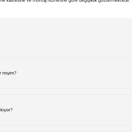
eme kalitesine ve montaj hizmetine göre değişiklik göstermektedir. 
r miyim?
sunan uzmanlar bulunmaktadır.
ekiyor?
lüğüne bağlı olarak 1-2 gün sürmektedir.