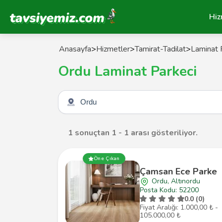
Tavsiyemiz Anasayfa
Hiz
Anasayfa
>
Hizmetler
>
Tamirat-Tadilat
>
Laminat 
Ordu Laminat Parkeci
Şehir seçin
1 sonuçtan 1 - 1 arası gösteriliyor.
Öne Çıkan
Çamsan Ece Parke
Ordu, Altınordu
Posta Kodu: 52200
0.0 (0)
Fiyat Aralığı: 1.000,00 ₺ -
105.000,00 ₺