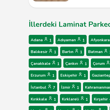
İllerdeki Laminat Parke
Adana
Adıyaman
Afyonkara
1
1
Balıkesir
Bartın
Batman
1
1
Çanakkale
Çankırı
Çorum
1
1
Erzurum
Eskişehir
Gaziante
1
1
İstanbul
İzmir
Kahramanma
7
1
Kırıkkale
Kırklareli
Kırşehir
1
1