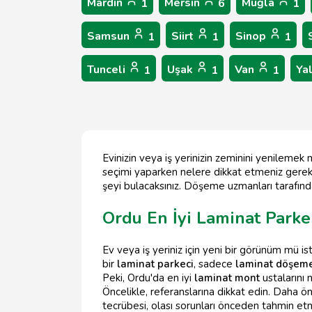
Mardin
Mersin
Muğla
1
6
1
Samsun
Siirt
Sinop
1
1
1
Tunceli
Uşak
Van
Ya
1
1
1
Evinizin veya iş yerinizin zeminini yenilemek
seçimi yaparken nelere dikkat etmeniz gerek
şeyi bulacaksınız. Döşeme uzmanları tarafınd
Ordu En İyi Laminat Park
Ev veya iş yeriniz için yeni bir görünüm mü i
bir
laminat parkeci
, sadece
laminat döşem
Peki, Ordu'da en iyi
laminat mont
ustalarını 
Öncelikle, referanslarına dikkat edin. Daha ön
tecrübesi, olası sorunları önceden tahmin et