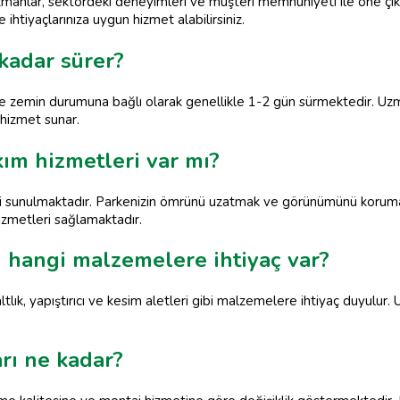
uzmanlar, sektördeki deneyimleri ve müşteri memnuniyeti ile öne çı
ihtiyaçlarınıza uygun hizmet alabilirsiniz.
kadar sürer?
zemin durumuna bağlı olarak genellikle 1-2 gün sürmektedir. Uzman e
hizmet sunar.
ım hizmetleri var mı?
i sunulmaktadır. Parkenizin ömrünü uzatmak ve görünümünü korumak 
izmetleri sağlamaktadır.
n hangi malzemelere ihtiyaç var?
ltlık, yapıştırıcı ve kesim aletleri gibi malzemelere ihtiyaç duyulur
rı ne kadar?