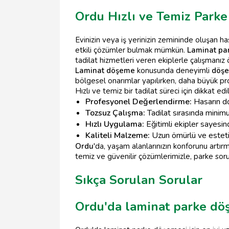
Ordu Hızlı ve Temiz Parke
Evinizin veya iş yerinizin zemininde oluşan ha
etkili çözümler bulmak mümkün.
Laminat pa
tadilat hizmetleri veren ekiplerle çalışmanız 
Laminat döşeme
konusunda deneyimli
döşe
bölgesel onarımlar yapılırken, daha büyük p
Hızlı ve temiz bir tadilat süreci için dikkat e
Profesyonel Değerlendirme:
Hasarın do
Tozsuz Çalışma:
Tadilat sırasında minim
Hızlı Uygulama:
Eğitimli ekipler sayesin
Kaliteli Malzeme:
Uzun ömürlü ve estetik
Ordu
'da, yaşam alanlarınızın konforunu artırm
temiz ve güvenilir çözümlerimizle, parke sorun
Sıkça Sorulan Sorular
Ordu'da laminat parke döş