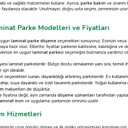
klı ve sağlıklı malzemeler kullanır. Ayrıca,
parke bakım
ve onarım 
faydanıza olacaktır. Unutmayın, doğru usta seçimi, zemininizin uzu
inat Parke Modelleri ve Fiyatları
 uygun
laminat parke döşeme
seçenekleri sunuyoruz. Evinizin veya i
a hazır olun. Elbette, fiyatlar parkenin kalitesine, kalınlığına ve d
evkinize en uygun
laminat parkeci
seçeneğini bulmanıza yardımcı olma
esi laminat parkelerdir. Bütçe dostu olmalarının yanı sıra, temel iht
 için idealdir.
seçenekleri sunan, dayanıklılığı artırılmış parkelerdir. Ev kullanım
hip, suya dayanıklı ve özel tasarımlı parkelerdir. Yoğun kullanıma
ım
maliyetleri de düşüktür.
e fiyatına değil, aynı zamanda
döşeme uzmanları
tarafından yapıl
laminat mon
ve uygulama, parkenizin ömrünü uzatır.
ım Hizmetleri
lerinizin uzun ömürlü olması ve ilk günkü görünümünü koruması için