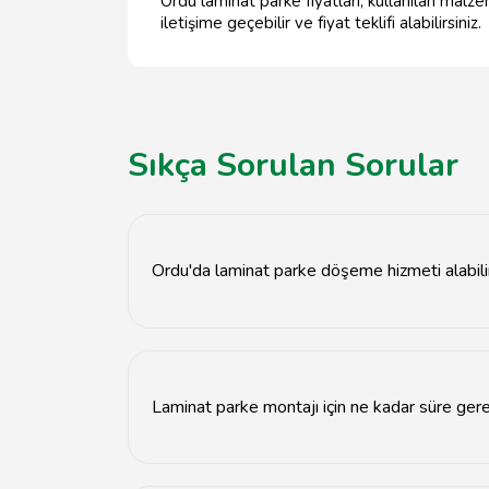
Ordu laminat parke fiyatları, kullanılan malz
iletişime geçebilir ve fiyat teklifi alabilirsiniz.
Sıkça Sorulan Sorular
Ordu'da laminat parke döşeme hizmeti alabili
Evet, Ordu'da laminat parke döşeme hizmeti 
Laminat parke montajı için ne kadar süre ger
Laminat parke montajı genellikle alanın büyük