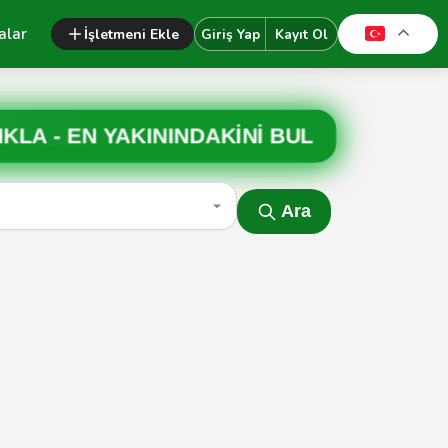
alar
İşletmeni Ekle
Giriş Yap
Kayıt Ol
IKLA -
EN YAKININDAKİNİ BUL
Ara