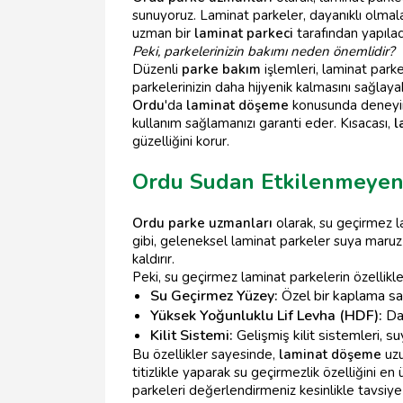
sunuyoruz. Laminat parkeler, dayanıklı olmala
uzman bir
laminat parkeci
tarafından yapılac
Peki, parkelerinizin bakımı neden önemlidir?
Düzenli
parke bakım
işlemleri, laminat parke
parkelerinizin daha hijyenik kalmasını sağlayabi
Ordu
'da
laminat döşeme
konusunda deneyi
kullanım sağlamanızı garanti eder. Kısacası,
l
güzelliğini korur.
Ordu Sudan Etkilenmeyen 
Ordu parke uzmanları
olarak, su geçirmez la
gibi, geleneksel laminat parkeler suya maruz 
kaldırır.
Peki, su geçirmez laminat parkelerin özellikleri
Su Geçirmez Yüzey:
Özel bir kaplama say
Yüksek Yoğunluklu Lif Levha (HDF):
Dah
Kilit Sistemi:
Gelişmiş kilit sistemleri, su
Bu özellikler sayesinde,
laminat döşeme
uzu
titizlikle yaparak su geçirmezlik özelliğini en 
parkeleri değerlendirmeniz kesinlikle tavsiye 