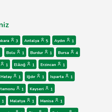
niz
nkara
Antalya
Aydın
3
5
1
Bolu
Burdur
Bursa
1
1
1
4
Elâzığ
Erzincan
1
1
1
Hatay
Iğdır
Isparta
1
1
1
stamonu
Kayseri
1
1
Malatya
Manisa
1
1
1