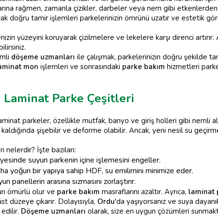
rına rağmen, zamanla çizikler, darbeler veya nem gibi etkenlerden d
ak doğru tamir işlemleri parkelerinizin ömrünü uzatır ve estetik g
nizin yüzeyini koruyarak çizilmelere ve lekelere karşı direnci artırır
lirsiniz.
mli
döşeme uzmanları
ile çalışmak, parkelerinizin doğru şekilde t
aminat mon
işlemleri ve sonrasındaki
parke bakım
hizmetleri parke
Laminat Parke Çeşitleri
minat parkeler, özellikle mutfak, banyo ve giriş holleri gibi nemli ala
kaldığında şişebilir ve deforme olabilir. Ancak, yeni nesil su geçir
 nelerdir? İşte bazıları:
esinde suyun parkenin içine işlemesini engeller.
a yoğun bir yapıya sahip HDF, su emilimini minimize eder.
yun panellerin arasına sızmasını zorlaştırır.
n ömürlü olur ve
parke bakım
masraflarını azaltır. Ayrıca,
laminat 
üst düzeye çıkarır. Dolayısıyla,
Ordu
'da yaşıyorsanız ve suya dayanık
edilir.
Döşeme uzmanları
olarak, size en uygun çözümleri sunmak