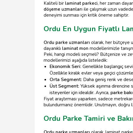
Kaliteli bir
laminat parkeci
, her zaman dayanı
döşeme uzmanları
ile çalışmak uzun vadede 
deneyimi sunması için kritik öneme sahiptir.
Ordu En Uygun Fiyatlı Lam
Ordu parke uzmanları
olarak, her bütçeye
dayanıklı
laminat mon
modellerimizle tanışmay
Peki, hangi modeli seçmeli? Bütçenize ve z
modellerimizi aşağıda listeledik:
Ekonomik Seri:
Genellikle başlangıç seviy
Özellikle kiralık evler veya geçici çözümler
Orta Segment:
Daha geniş renk ve desen 
Üst Segment:
Yüksek aşınma direncine sa
isteyenler için idealdir. Ayrıca,
parke bak
Fiyat araştırması yaparken, sadece metrekar
bulundurmanız önemlidir. Unutmayın, doğru
Ordu Parke Tamiri ve Bak
Ordu parke uzmanları
olarak, laminat parke