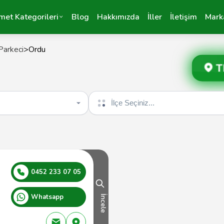
met Kategorileri
Blog
Hakkımızda
İller
İletişim
Mark
Parkeci
>
Ordu
T
İlçe seçin
0452 233 07 05
Whatsapp
İncele