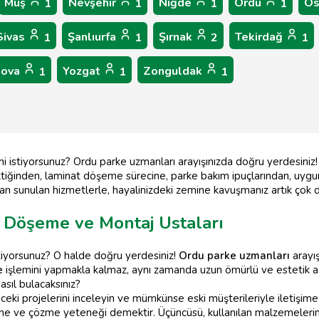
Muş
Nevşehir
Niğde
Ordu
Os
1
1
1
1
Sivas
Şanlıurfa
Şırnak
Tekirdağ
1
1
2
1
lova
Yozgat
Zonguldak
1
1
1
 mi istiyorsunuz? Ordu parke uzmanları arayışınızda doğru yerdesini
tiğinden, laminat döşeme sürecine, parke bakım ipuçlarından, uygun
an sunulan hizmetlerle, hayalinizdeki zemine kavuşmanız artık çok 
e Döşeme ve Montaj Ustaları
stiyorsunuz? O halde doğru yerdesiniz!
Ordu parke uzmanları
arayış
e
işlemini yapmakla kalmaz, aynı zamanda uzun ömürlü ve estetik aç
nasıl bulacaksınız?
ceki projelerini inceleyin ve mümkünse eski müşterileriyle iletişime g
me ve çözme yeteneği demektir. Üçüncüsü, kullanılan malzemelerin k