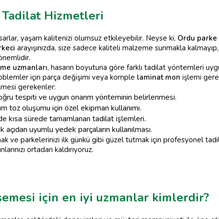
 Tadilat Hizmetleri
sarlar, yaşam kalitenizi olumsuz etkileyebilir. Neyse ki,
Ordu parke
rkeci
arayışınızda, size sadece kaliteli malzeme sunmakla kalmayıp,
önemlidir.
me uzmanları
, hasarın boyutuna göre farklı tadilat yöntemleri uygu
roblemler için parça değişimi veya komple
laminat mon
işlemi gerek
dilmesi gerekenler:
ğru tespiti ve uygun onarım yönteminin belirlenmesi.
um toz oluşumu için özel ekipman kullanımı.
de kısa sürede tamamlanan tadilat işlemleri.
 açıdan uyumlu yedek parçaların kullanılması.
ak ve parkelerinizi ilk günkü gibi güzel tutmak için profesyonel tadil
larınızı ortadan kaldırıyoruz.
emesi için en iyi uzmanlar kimlerdir?