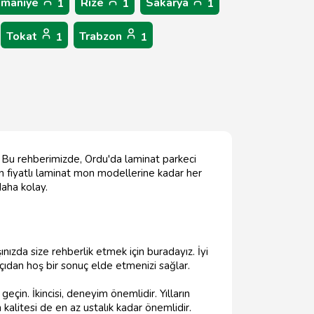
maniye
Rize
Sakarya
1
1
1
Tokat
Trabzon
1
1
z! Bu rehberimizde, Ordu'da laminat parkeci
 fiyatlı laminat mon modellerine kadar her
daha kolay.
ınızda size rehberlik etmek için buradayız. İyi
ıdan hoş bir sonuç elde etmenizi sağlar.
eçin. İkincisi, deneyim önemlidir. Yılların
alitesi de en az ustalık kadar önemlidir.