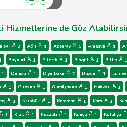
ci Hizmetlerine de Göz Atabilirsi
hisar
Ağrı
Aksaray
Amasya
A
2
1
1
1
Bayburt
Bilecik
Bingöl
Bitlis
1
1
1
1
Denizli
Diyarbakır
Düzce
Edirne
1
1
2
1
p
Giresun
Gümüşhane
Hakkâri
1
1
1
1
raş
Karabük
Karaman
Kars
Ka
1
1
1
1
Kilis
Kocaeli
Konya
Kütahya
1
1
1
1