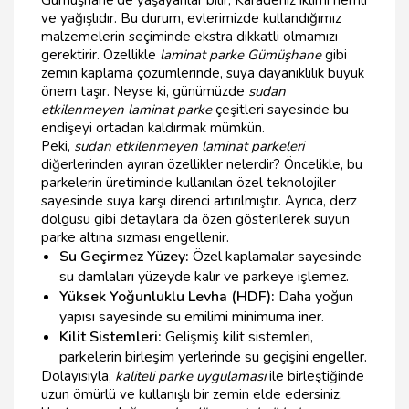
Gümüşhane'de yaşayanlar bilir, Karadeniz iklimi nemli
ve yağışlıdır. Bu durum, evlerimizde kullandığımız
malzemelerin seçiminde ekstra dikkatli olmamızı
gerektirir. Özellikle
laminat parke Gümüşhane
gibi
zemin kaplama çözümlerinde, suya dayanıklılık büyük
önem taşır. Neyse ki, günümüzde
sudan
etkilenmeyen laminat parke
çeşitleri sayesinde bu
endişeyi ortadan kaldırmak mümkün.
Peki,
sudan etkilenmeyen laminat parkeleri
diğerlerinden ayıran özellikler nelerdir? Öncelikle, bu
parkelerin üretiminde kullanılan özel teknolojiler
sayesinde suya karşı direnci artırılmıştır. Ayrıca, derz
dolgusu gibi detaylara da özen gösterilerek suyun
parke altına sızması engellenir.
Su Geçirmez Yüzey:
Özel kaplamalar sayesinde
su damlaları yüzeyde kalır ve parkeye işlemez.
Yüksek Yoğunluklu Levha (HDF):
Daha yoğun
yapısı sayesinde su emilimi minimuma iner.
Kilit Sistemleri:
Gelişmiş kilit sistemleri,
parkelerin birleşim yerlerinde su geçişini engeller.
Dolayısıyla,
kaliteli parke uygulaması
ile birleştiğinde
uzun ömürlü ve kullanışlı bir zemin elde edersiniz.