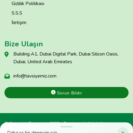
Gizlilik Politikası
S.S.S
İletişim
Bize Ulaşın
Building A1, Dubai Digital Park, Dubai Silicon Oasis,
Dubai, United Arab Emirates
info@tavsiyemiz.com
Sorun Bildir
© Copyright Tavsiyemiz 2025 - Tavsiyemiz'e Kulak Ver
×
Daha iyi bir deneyim için