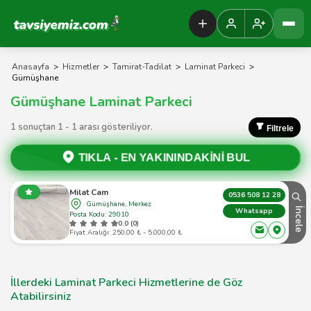
Tavsiyemiz Anasayfa
Anasayfa
>
Hizmetler
>
Tamirat-Tadilat
>
Laminat Parkeci
>
Gümüşhane
Gümüşhane Laminat Parkeci
1 sonuçtan 1 - 1 arası gösteriliyor.
Filtrele
TIKLA -
EN YAKININDAKİNİ BUL
Milat Cam
0536 508 12 28
Gümüşhane, Merkez
İncele
Whatsapp
Posta Kodu: 29010
0.0 (0)
Fiyat Aralığı: 250,00 ₺ - 5.000,00 ₺
İllerdeki Laminat Parkeci Hizmetlerine de Göz
Atabilirsiniz