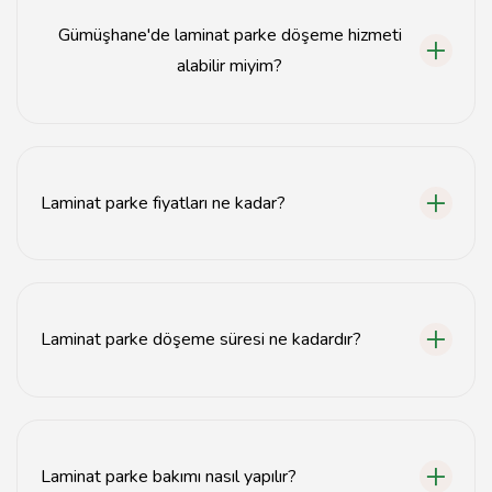
Gümüşhane'de laminat parke döşeme hizmeti
alabilir miyim?
Evet, Gümüşhane'de laminat parke döşeme hizmeti
sunan uzmanlar bulunmaktadır.
Laminat parke fiyatları ne kadar?
Laminat parke fiyatları, kaliteye ve markaya göre
değişiklik göstermektedir. Detaylı bilgi için uzmanla
iletişime geçebilirsiniz.
Laminat parke döşeme süresi ne kadardır?
Döşeme süresi, alanın büyüklüğüne bağlı olarak
genellikle 1-3 gün arasında değişir.
Laminat parke bakımı nasıl yapılır?