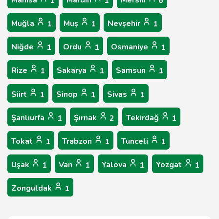
Manisa
Mardin
Mersin
1
1
6
Muğla
Muş
Nevşehir
1
1
1
Niğde
Ordu
Osmaniye
1
1
1
Rize
Sakarya
Samsun
1
1
1
Siirt
Sinop
Sivas
1
1
1
Şanlıurfa
Şırnak
Tekirdağ
1
2
1
Tokat
Trabzon
Tunceli
1
1
1
Uşak
Van
Yalova
Yozgat
1
1
1
1
Zonguldak
1