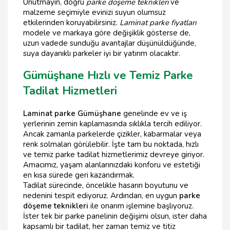
Unutmayın, doğru
parke döşeme teknikleri
ve
malzeme seçimiyle evinizi suyun olumsuz
etkilerinden koruyabilirsiniz.
Laminat parke fiyatları
modele ve markaya göre değişiklik gösterse de,
uzun vadede sunduğu avantajlar düşünüldüğünde,
suya dayanıklı parkeler iyi bir yatırım olacaktır.
Gümüşhane Hızlı ve Temiz Parke
Tadilat Hizmetleri
Laminat parke Gümüşhane
genelinde ev ve iş
yerlerinin zemin kaplamasında sıklıkla tercih ediliyor.
Ancak zamanla parkelerde çizikler, kabarmalar veya
renk solmaları görülebilir. İşte tam bu noktada, hızlı
ve temiz parke tadilat hizmetlerimiz devreye giriyor.
Amacımız, yaşam alanlarınızdaki konforu ve estetiği
en kısa sürede geri kazandırmak.
Tadilat sürecinde, öncelikle hasarın boyutunu ve
nedenini tespit ediyoruz. Ardından, en uygun
parke
döşeme teknikleri
ile onarım işlemine başlıyoruz.
İster tek bir parke panelinin değişimi olsun, ister daha
kapsamlı bir tadilat, her zaman temiz ve titiz