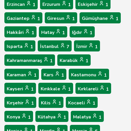
Erzincan
Erzurum
Eskişehir
1
1
1
Gaziantep
Giresun
Gümüşhane
1
1
1
Hakkâri
Hatay
Iğdır
1
1
1
Isparta
İstanbul
İzmir
1
7
1
Kahramanmaraş
Karabük
1
1
Karaman
Kars
Kastamonu
1
1
1
Kayseri
Kırıkkale
Kırklareli
1
1
1
Kırşehir
Kilis
Kocaeli
1
1
1
Konya
Kütahya
Malatya
1
1
1