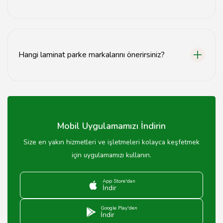
Laminat parke bakımı için düzenli temizlik ve su ile aşırı
temasından kaçınmak yeterlidir.
Hangi laminat parke markalarını önerirsiniz?
Piyasa da birçok kaliteli marka bulunmaktadır.
Uzmanımız, ihtiyaçlarınıza uygun markaları önerebilir.
Mobil Uygulamamızı İndirin
Size en yakın hizmetleri ve işletmeleri kolayca keşfetmek
için uygulamamızı kullanın.
App Store'dan
İndir
Google Play'den
İndir