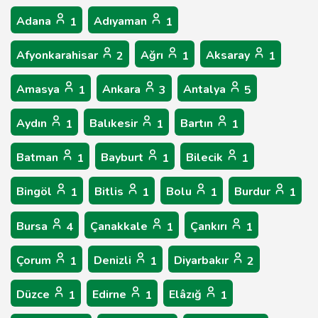
Adana
Adıyaman
1
1
Afyonkarahisar
Ağrı
Aksaray
2
1
1
Amasya
Ankara
Antalya
1
3
5
Aydın
Balıkesir
Bartın
1
1
1
Batman
Bayburt
Bilecik
1
1
1
Bingöl
Bitlis
Bolu
Burdur
1
1
1
1
Bursa
Çanakkale
Çankırı
4
1
1
Çorum
Denizli
Diyarbakır
1
1
2
Düzce
Edirne
Elâzığ
1
1
1