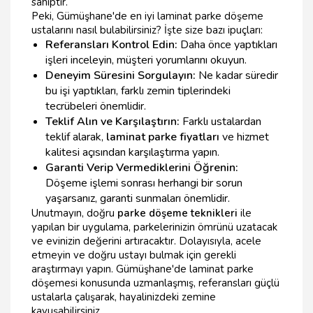
sahiptir.
Peki, Gümüşhane'de en iyi laminat parke döşeme
ustalarını nasıl bulabilirsiniz? İşte size bazı ipuçları:
Referansları Kontrol Edin:
Daha önce yaptıkları
işleri inceleyin, müşteri yorumlarını okuyun.
Deneyim Süresini Sorgulayın:
Ne kadar süredir
bu işi yaptıkları, farklı zemin tiplerindeki
tecrübeleri önemlidir.
Teklif Alın ve Karşılaştırın:
Farklı ustalardan
teklif alarak,
laminat parke fiyatları
ve hizmet
kalitesi açısından karşılaştırma yapın.
Garanti Verip Vermediklerini Öğrenin:
Döşeme işlemi sonrası herhangi bir sorun
yaşarsanız, garanti sunmaları önemlidir.
Unutmayın, doğru
parke döşeme teknikleri
ile
yapılan bir uygulama, parkelerinizin ömrünü uzatacak
ve evinizin değerini artıracaktır. Dolayısıyla, acele
etmeyin ve doğru ustayı bulmak için gerekli
araştırmayı yapın. Gümüşhane'de laminat parke
döşemesi konusunda uzmanlaşmış, referansları güçlü
ustalarla çalışarak, hayalinizdeki zemine
kavuşabilirsiniz.