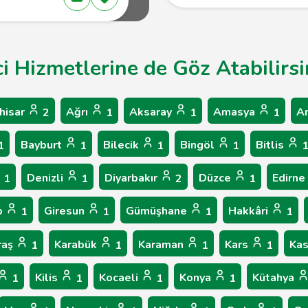
ci Hizmetlerine de Göz Atabilirsi
hisar
Ağrı
Aksaray
Amasya
A
2
1
1
1
Bayburt
Bilecik
Bingöl
Bitlis
1
1
1
1
Denizli
Diyarbakır
Düzce
Edirne
1
1
2
1
p
Giresun
Gümüşhane
Hakkâri
1
1
1
1
raş
Karabük
Karaman
Kars
Ka
1
1
1
1
Kilis
Kocaeli
Konya
Kütahya
1
1
1
1