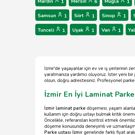
Mardin
Mersin
Muğla
1
6
1
Samsun
Siirt
Sinop
1
1
1
Tunceli
Uşak
Van
Ya
1
1
1
İzmir'de yaşayanlar için ev ve iş yerlerinin 
yaratmanıza yardımcı oluyoruz. İster yeni bir
olsun, doğru adrestesiniz. Profesyonel parke u
İzmir En İyi Laminat Park
İzmir laminat parke
döşemesi, yaşam alanları
kullanım için doğru ustayı bulmak kritik öneme
Öncelikle, referansları kontrol etmek önemlidir.
döşeme konusunda deneyimli ve uzmanlaşmış 
Parke ustası İzmir
genelinde farklı fiyat ara