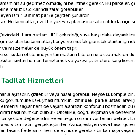
tamamının su geçirmez olmadığını belirtmek gerekir. Bu parkeler, 
lerine maruz kaldıklarında zarar görebilirler.
nmeyen
İzmir laminat parke
çeşitleri şunlardır:
ar:
Bu laminatlar, özel bir yüzey kaplamasına sahip oldukları için 
ekirdekli Laminatlar:
HDF çekirdeği, suya karşı daha dayanıklıdır v
mez olan bu laminatlar, banyo ve mutfak gibi ıslak alanlar için i
r ve malzemeler de büyük önem taşır.
se, sudan etkilenmeyen laminatların bile ömrünü uzatmak için düzen
dökülen sıvıları hemen temizlemek ve yüzeyi çizilmelere karşı koruma
ir.
 Tadilat Hizmetleri
nla aşınabilir, çizilebilir veya hasar görebilir. Neyse ki, komple bir
 günkü görünümüne kavuşması mümkün.
İzmir'deki parke ustası
arayışı
etmenizi sağlar hem de yaşam alanınızın konforunu bozmadan bu süre
iratı nasıl mümkün olabilir? Öncelikle, doğru ekipman ve deneyime s
bir şekilde değerlendirir ve en uygun onarım yöntemini belirler. Dah
laminat
tamiratını gerçekleştirirler. Ayrıca, eskiyen veya hasar göre
an tasarruf edersiniz, hem de evinizde gereksiz bir karmaşa yaşamaz