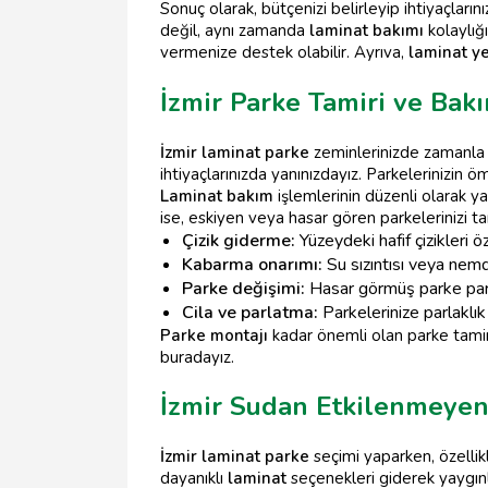
Sonuç olarak, bütçenizi belirleyip ihtiyaçlar
değil, aynı zamanda
laminat bakımı
kolaylığ
vermenize destek olabilir. Ayrıva,
laminat y
İzmir Parke Tamiri ve Bak
İzmir laminat parke
zeminlerinizde zamanla o
ihtiyaçlarınızda yanınızdayız. Parkelerinizi
Laminat bakım
işlemlerinin düzenli olarak yap
ise, eskiyen veya hasar gören parkelerinizi
Çizik giderme:
Yüzeydeki hafif çizikleri ö
Kabarma onarımı:
Su sızıntısı veya nem
Parke değişimi:
Hasar görmüş parke parçal
Cila ve parlatma:
Parkelerinize parlaklık
Parke montajı
kadar önemli olan parke tami
buradayız.
İzmir Sudan Etkilenmeyen 
İzmir laminat parke
seçimi yaparken, özelli
dayanıklı
laminat
seçenekleri giderek yaygınl