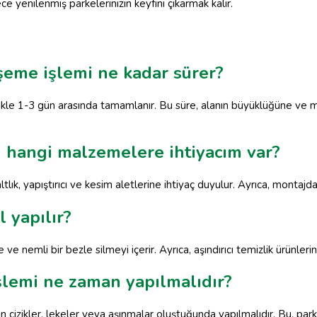
e yenilenmiş parkelerinizin keyfini çıkarmak kalır.
şeme işlemi ne kadar sürer?
ikle 1-3 gün arasında tamamlanır. Bu süre, alanın büyüklüğüne ve
n hangi malzemelere ihtiyacım var?
tlık, yapıştırıcı ve kesim aletlerine ihtiyaç duyulur. Ayrıca, montajd
 yapılır?
e nemli bir bezle silmeyi içerir. Ayrıca, aşındırıcı temizlik ürünler
şlemi ne zaman yapılmalıdır?
 çizikler, lekeler veya aşınmalar oluştuğunda yapılmalıdır. Bu, pa