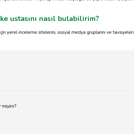
ke ustasını nasıl bulabilirim?
çin yerel inceleme sitelerini, sosyal medya gruplarını ve tavsiyeleri k
ir miyim?
 parke döşeme hizmeti alabilirsiniz.