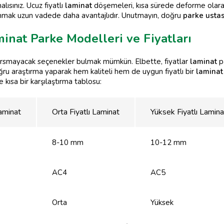
lısınız. Ucuz fiyatlı
laminat
döşemeleri, kısa sürede deforme olarak e
anmak uzun vadede daha avantajlıdır. Unutmayın, doğru
parke ustas
minat Parke Modelleri ve Fiyatları
sarsmayacak seçenekler bulmak mümkün. Elbette, fiyatlar
laminat
pa
ğru araştırma yaparak hem kaliteli hem de uygun fiyatlı bir
laminat
te kısa bir karşılaştırma tablosu:
aminat
Orta Fiyatlı Laminat
Yüksek Fiyatlı Lamina
8-10 mm
10-12 mm
AC4
AC5
Orta
Yüksek