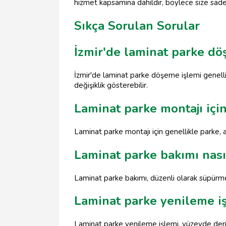
hizmet kapsamına dahildir, böylece size sadec
Sıkça Sorulan Sorular
İzmir'de laminat parke dö
İzmir'de laminat parke döşeme işlemi genell
değişiklik gösterebilir.
Laminat parke montajı içi
Laminat parke montajı için genellikle parke, al
Laminat parke bakımı nasıl
Laminat parke bakımı, düzenli olarak süpürme v
Laminat parke yenileme i
Laminat parke yenileme işlemi, yüzeyde derin