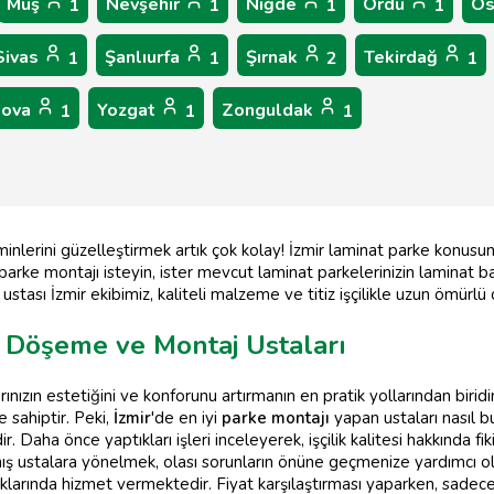
Muş
Nevşehir
Niğde
Ordu
Os
1
1
1
1
Sivas
Şanlıurfa
Şırnak
Tekirdağ
1
1
2
1
lova
Yozgat
Zonguldak
1
1
1
zeminlerini güzelleştirmek artık çok kolay! İzmir laminat parke konus
 parke montajı isteyin, ister mevcut laminat parkelerinizin laminat 
stası İzmir ekibimiz, kaliteli malzeme ve titiz işçilikle uzun ömürl
e Döşeme ve Montaj Ustaları
nızın estetiğini ve konforunu artırmanın en pratik yollarından birid
 sahiptir. Peki,
İzmir
'de en iyi
parke montajı
yapan ustaları nasıl bu
 Daha önce yaptıkları işleri inceleyerek, işçilik kalitesi hakkında fiki
ustalara yönelmek, olası sorunların önüne geçmenize yardımcı ol
lıklarında hizmet vermektedir. Fiyat karşılaştırması yaparken, sadec