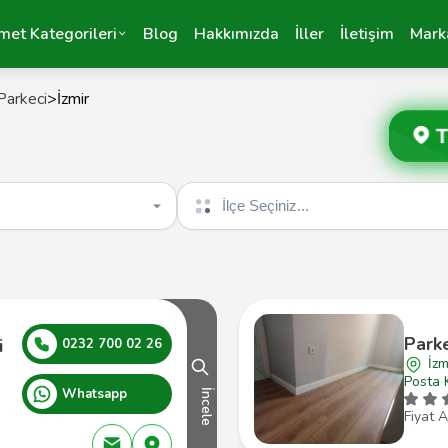
met Kategorileri
Blog
Hakkımızda
İller
İletişim
Mark
Parkeci
>
İzmir
T
İlçe seçin
Park
i
0232 700 02 26
İzm
Posta 
Whatsapp
İncele
Fiyat A