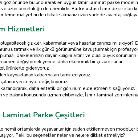
ınızı göz önünde bulundurarak en uygun
İzmir laminat parke
modelini 
ı ve uzun ömürlülüğü de önemlidir.
Parke ustası İzmir
'de size bu k
enileme
maliyetini de dikkate almanız uzun vadede avantaj sağlayac
ım Hizmetleri
luşabilecek çizikler, kabarmalar veya hasarlar canınızı mı sıkıyor?
n ömrünü uzatmak ve ilk günkü görünümüne kavuşturmak için profesyo
ılması, parkelerinizin dayanıklılığını artırır ve olası büyük sorunlar
 tamamen değiştirmek yerine, daha ekonomik bir çözüm sunar.
zel ürünlerle gideriyoruz.
den kaynaklanan kabarmaları tamir ediyoruz.
arını yenileriyle değiştiriyoruz.
 kazandırarak, daha estetik bir görünüm elde etmenizi sağlıyoruz.
ri ve bakımı konusunda uzman ekibimizle,
İzmir laminat
zeminleriniz
Laminat Parke Çeşitleri
kle nemli ortamlarda yaşayanlar için sudan etkilenmeyen modeller
aşıyor. Peki, bu seçenekler neler ve nelere dikkat etmeliyiz?