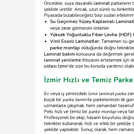
Öncelikle, suya dayanıklı
laminat
parkelerin 
şekilde üretilir. Ancak, uzun süreli su birikinti
Piyasada bulabileceğiniz bazı sudan etkile
Su Geçirmez Yüzey Kaplamalı Laminatl
veya zarar görmesini önlerler.
Yüksek Yoğunluklu Fiber Levha (HDF) Ç
Vinil Esaslı Laminatlar:
Tamamen su geçir
parke montajı
olduğunda doğru teknikle
Laminat bakım
konusuna da değinmek gerekir
laminat yenileme
ihtiyacını ertelemek için 
ustası İzmir
’de size bu konuda yardımcı olabil
İzmir Hızlı ve Temiz Parke
Ev veya iş yerinizdeki
İzmir laminat parke
zama
küçük bir
parke tamiri
ile parkelerinizin ilk
uzmanlarla çalışmak, hem zamandan tasarruf 
Peki, hızlı ve temiz bir
parke montajı
veya tam
Profesyonel bir ekip, hasarın boyutunu doğru 
teknikler kullanarak, hızlı ve etkili bir şekilde
şekilde yapılabilir. Sonuç olarak, hem zamand