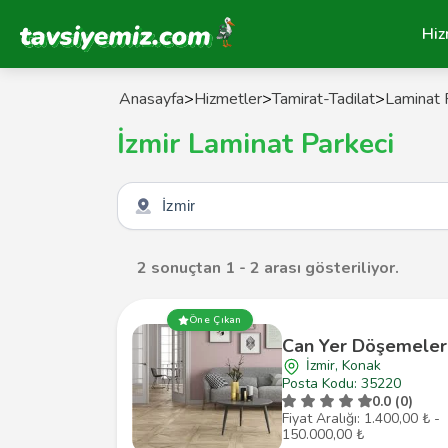
Tavsiyemiz Anasayfa
Hiz
Anasayfa
>
Hizmetler
>
Tamirat-Tadilat
>
Laminat 
İzmir Laminat Parkeci
Şehir seçin
2 sonuçtan 1 - 2 arası gösteriliyor.
Öne Çıkan
Can Yer Döşemeler
İzmir, Konak
Posta Kodu: 35220
0.0 (0)
Fiyat Aralığı: 1.400,00 ₺ -
150.000,00 ₺