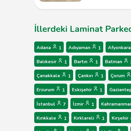
İllerdeki Laminat Parke
Adana
Adıyaman
Afyonkara
1
1
Balıkesir
Bartın
Batman
1
1
Çanakkale
Çankırı
Çorum
1
1
Erzurum
Eskişehir
Gaziante
1
1
İstanbul
İzmir
Kahramanma
7
1
Kırıkkale
Kırklareli
Kırşehir
1
1