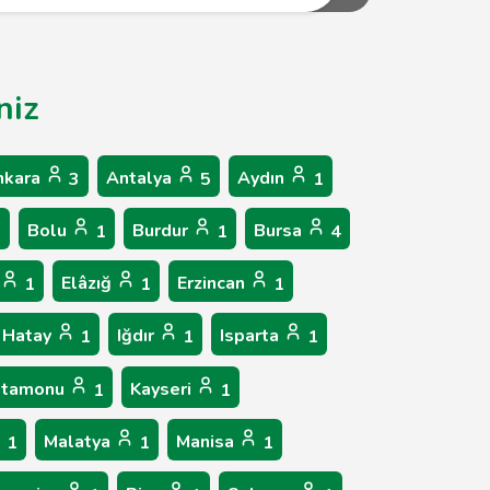
niz
nkara
Antalya
Aydın
3
5
1
Bolu
Burdur
Bursa
1
1
1
4
Elâzığ
Erzincan
1
1
1
Hatay
Iğdır
Isparta
1
1
1
stamonu
Kayseri
1
1
Malatya
Manisa
1
1
1