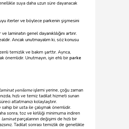
genellikle suya daha uzun süre dayanacak
suyu iterler ve böylece parkenin şişmesini
e laminatın genel dayanıklılığını artırır.
dealdir. Ancak unutmayalım ki, söz konusu
li temizlik ve bakım şarttır. Ayrıca,
k önemlidir. Unutmayın, işin ehli bir
parke
laminat yenileme
işlemi yerine, çoğu zaman
nızda, hızlı ve temiz tadilat hizmeti sunan
ci atlatmanızı kolaylaştırır.
ahip bir usta ile çalışmak önemlidir.
a sonra, toz ve kirliliği minimuma indiren
n
laminat
parçalarının değişimi de hızlı bir
sınız. Tadilat sonrası temizlik de genellikle