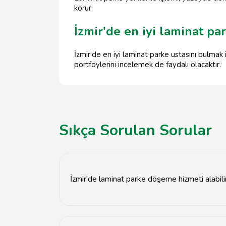
korur.
İzmir'de en iyi laminat par
İzmir'de en iyi laminat parke ustasını bulmak i
portföylerini incelemek de faydalı olacaktır.
Sıkça Sorulan Sorular
İzmir'de laminat parke döşeme hizmeti alabil
Evet, İzmir'deki en iyi parke ustası ile laminat