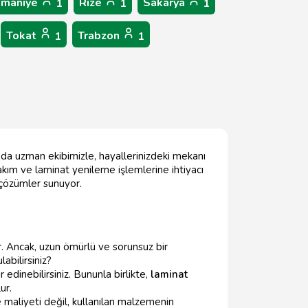
maniye
Rize
Sakarya
1
1
1
Tokat
Trabzon
1
1
unda uzman ekibimizle, hayallerinizdeki mekanı
bakım ve laminat yenileme işlemlerine ihtiyacı
ü çözümler sunuyor.
ir. Ancak, uzun ömürlü ve sorunsuz bir
labilirsiniz?
r edinebilirsiniz. Bununla birlikte,
laminat
ur.
e maliyeti değil, kullanılan malzemenin