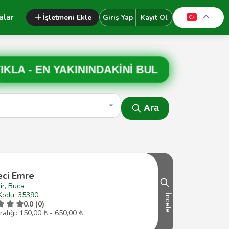
alar
İşletmeni Ekle
Giriş Yap
Kayıt Ol
IKLA -
EN YAKININDAKİNİ BUL
Ara
eci Emre
ir, Buca
Kodu: 35390
İncele
0.0 (0)
ralığı: 150,00 ₺ - 650,00 ₺