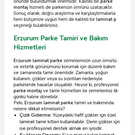
önünde bulundurmak önemlidir. Kaliteli bir
parke
montaj
hizmeti de parkenizin ömrünü uzatacaktır.
Sonuç olarak, doğru araştırma ve karşılaştırmalarla
hem bütçenize uygun hem de kaliteli bir
laminat p
seçeneği bulabilirsiniz.
Erzurum Parke Tamiri ve Bakım
Hizmetleri
Erzurum laminat parke
zeminlerinizin uzun ömürlü
ve estetik görünümünü korumak için düzenli bakım
ve zamanında tamir önemlidir. Zamanla, yoğun
kullanım, çizikler veya su sızıntıları nedeniyle
parkelerde hasarlar oluşabilir. Neyse ki, profesyonel
parke montaj
ve tamir hizmetleri ile zeminleriniz ilk
günkü haline dönebilir.
Peki,
Erzurum laminat parke
tamiri ve bakımında
nelere dikkat etmelisiniz?
Çizik Giderme:
Yüzeydeki hafif çizikler için özel
laminat tamir kitleri kullanılabilir. Derin çizikler için
ise profesyonel destek almak en iyisidir.
Su Hasarı Onarımı:
Suya maruz kalan laminat