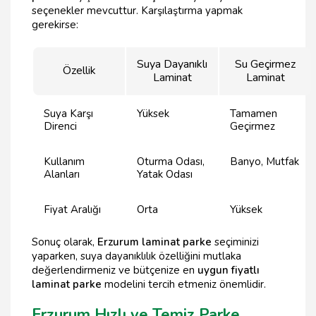
seçenekler mevcuttur. Karşılaştırma yapmak
gerekirse:
Suya Dayanıklı
Su Geçirmez
Özellik
Laminat
Laminat
Suya Karşı
Yüksek
Tamamen
Direnci
Geçirmez
Kullanım
Oturma Odası,
Banyo, Mutfak
Alanları
Yatak Odası
Fiyat Aralığı
Orta
Yüksek
Sonuç olarak,
Erzurum laminat parke
seçiminizi
yaparken, suya dayanıklılık özelliğini mutlaka
değerlendirmeniz ve bütçenize en
uygun fiyatlı
laminat parke
modelini tercih etmeniz önemlidir.
Erzurum Hızlı ve Temiz Parke