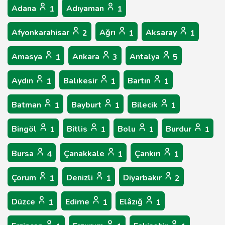
Adana
Adıyaman
1
1
Afyonkarahisar
Ağrı
Aksaray
2
1
1
Amasya
Ankara
Antalya
1
3
5
Aydın
Balıkesir
Bartın
1
1
1
Batman
Bayburt
Bilecik
1
1
1
Bingöl
Bitlis
Bolu
Burdur
1
1
1
1
Bursa
Çanakkale
Çankırı
4
1
1
Çorum
Denizli
Diyarbakır
1
1
2
Düzce
Edirne
Elâzığ
1
1
1