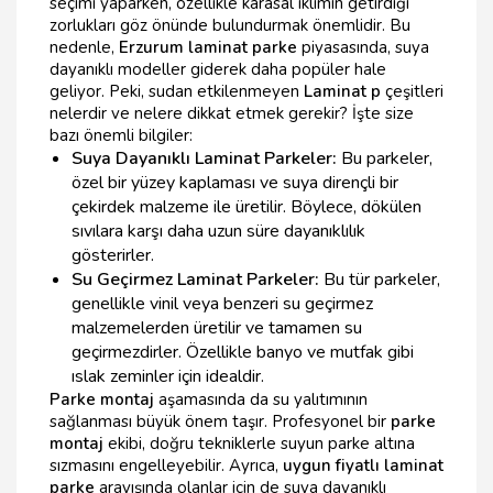
seçimi yaparken, özellikle karasal iklimin getirdiği
zorlukları göz önünde bulundurmak önemlidir. Bu
nedenle,
Erzurum laminat parke
piyasasında, suya
dayanıklı modeller giderek daha popüler hale
geliyor. Peki, sudan etkilenmeyen
Laminat p
çeşitleri
nelerdir ve nelere dikkat etmek gerekir? İşte size
bazı önemli bilgiler:
Suya Dayanıklı Laminat Parkeler:
Bu parkeler,
özel bir yüzey kaplaması ve suya dirençli bir
çekirdek malzeme ile üretilir. Böylece, dökülen
sıvılara karşı daha uzun süre dayanıklılık
gösterirler.
Su Geçirmez Laminat Parkeler:
Bu tür parkeler,
genellikle vinil veya benzeri su geçirmez
malzemelerden üretilir ve tamamen su
geçirmezdirler. Özellikle banyo ve mutfak gibi
ıslak zeminler için idealdir.
Parke montaj
aşamasında da su yalıtımının
sağlanması büyük önem taşır. Profesyonel bir
parke
montaj
ekibi, doğru tekniklerle suyun parke altına
sızmasını engelleyebilir. Ayrıca,
uygun fiyatlı laminat
parke
arayışında olanlar için de suya dayanıklı