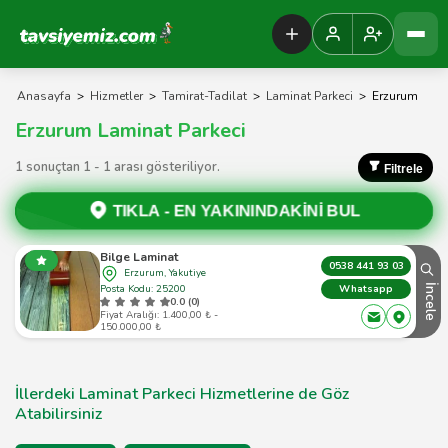
Tavsiyemiz Anasayfa
Anasayfa
>
Hizmetler
>
Tamirat-Tadilat
>
Laminat Parkeci
>
Erzurum
Erzurum Laminat Parkeci
1 sonuçtan 1 - 1 arası gösteriliyor.
Filtrele
TIKLA -
EN YAKININDAKİNİ BUL
Bilge Laminat
0538 441 93 03
Erzurum, Yakutiye
Posta Kodu: 25200
İncele
Whatsapp
0.0 (0)
Fiyat Aralığı: 1.400,00 ₺ -
150.000,00 ₺
İllerdeki Laminat Parkeci Hizmetlerine de Göz
Atabilirsiniz