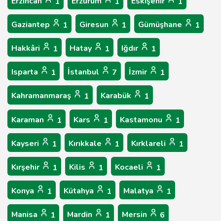
Erzincan
Erzurum
Eskişehir
1
1
1
Gaziantep
Giresun
Gümüşhane
1
1
1
Hakkâri
Hatay
Iğdır
1
1
1
Isparta
İstanbul
İzmir
1
7
1
Kahramanmaraş
Karabük
1
1
Karaman
Kars
Kastamonu
1
1
1
Kayseri
Kırıkkale
Kırklareli
1
1
1
Kırşehir
Kilis
Kocaeli
1
1
1
Konya
Kütahya
Malatya
1
1
1
Manisa
Mardin
Mersin
1
1
6