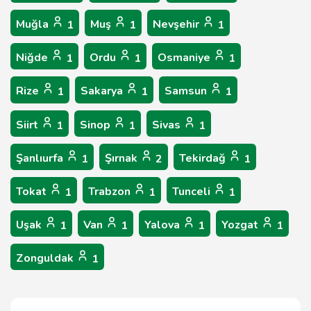
Muğla
Muş
Nevşehir
1
1
1
Niğde
Ordu
Osmaniye
1
1
1
Rize
Sakarya
Samsun
1
1
1
Siirt
Sinop
Sivas
1
1
1
Şanlıurfa
Şırnak
Tekirdağ
1
2
1
Tokat
Trabzon
Tunceli
1
1
1
Uşak
Van
Yalova
Yozgat
1
1
1
1
Zonguldak
1