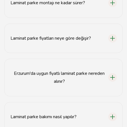
Laminat parke montajı ne kadar sürer?
Laminat parke montajı, alanın büyüklüğüne bağlı olarak
genellikle 1-2 gün içinde tamamlanır.
Laminat parke fiyatları neye göre değişir?
Laminat parke fiyatları, malzeme kalitesi, marka ve
montaj hizmetine göre değişiklik göstermektedir.
Erzurum'da uygun fiyatlı laminat parke nereden
alınır?
Erzurum'da uygun fiyatlı laminat parke, yerel yapı
marketlerden veya online satış platformlarından temin
edilebilir.
Laminat parke bakımı nasıl yapılır?