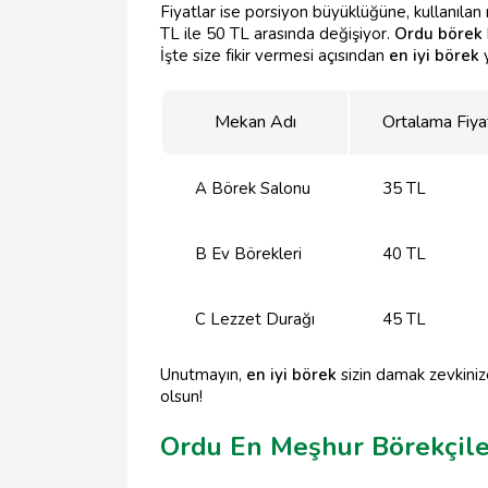
Fiyatlar ise porsiyon büyüklüğüne, kullanıla
TL ile 50 TL arasında değişiyor.
Ordu börek
İşte size fikir vermesi açısından
en iyi börek
y
Mekan Adı
Ortalama Fiya
A Börek Salonu
35 TL
B Ev Börekleri
40 TL
C Lezzet Durağı
45 TL
Unutmayın,
en iyi börek
sizin damak zevkinize
olsun!
Ordu En Meşhur Börekçiler