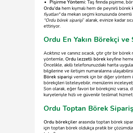
Pişirme Yöntemi:
Taş fırında pişirme, böre
Ordu'da
hem kıymalı hem de peynirli börek 
fiyatları"
da mekan seçimi konusunda önemli bir
“Ordu börek siparişi
” alarak, evinize kadar sıc
ettiriyor.
Ordu En Yakın Börekçi ve S
Acıktınız ve canınız sıcacık, çıtır çıtır bir 
yöntemle,
Ordu lezzetli börek
keyfine hemen
Öncelikle, akıllı telefonunuzdaki harita uygula
bilgilerine ve iletişim numaralarına ulaşabilir
Börek siparişi
vermek için bir diğer yöntem 
börekçileri listeleyebilir, menülerini inceleyeb
Son olarak, eğer favori bir börekçiniz varsa, 
kuryeleriyle hızlı ve güvenilir teslimat hizme
Ordu Toptan Börek Siparişi
Ordu börekçiler
arasında toptan börek sipari
için toptan börek oldukça pratik bir çözümdür