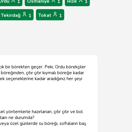
Ordu
Osmaniye
Rize
1
1
1
Tekirdağ
Tokat
1
1
ık bir börekten geçer. Peki, Ordu börekçiler
 böreğinden, çıtır çıtır kıymalı böreğe kadar
rek seçeneklerine kadar aradığınız her şeyi
 yöntemlerle hazırlanan, çıtır çıtır ve bol
ları
ne durumda?
veya özel günlerde su böreği, sofraların baş