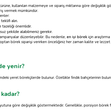
türüne, kullanılan malzemeye ve sipariş miktarına göre değişiklik gö
ipariş vermek mümkündür.
enler:
teklifi alın.
 tazeliği önemlidir.
suz şekilde alabilmeniz gerekir.
lı kampanyalar düzenleyebilir. Bu nedenle,
en iyi börek
için araştırm
ptan börek siparişi verirken önceliğiniz her zaman kalite ve lezzet 
de yenir?
indeki yerel börekçilerde bulunur. Özellikle fındık bahçelerinin bul
 kadar?
oyutuna göre değişiklik göstermektedir. Genellikle, porsiyon börek 