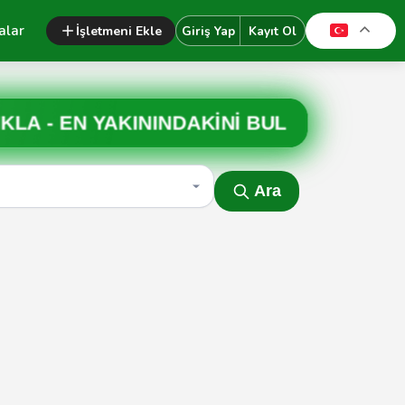
alar
İşletmeni Ekle
Giriş Yap
Kayıt Ol
IKLA -
EN YAKININDAKİNİ BUL
Ara