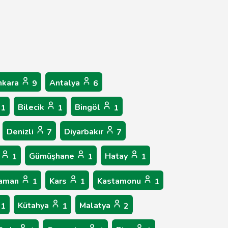
nkara
Antalya
9
6
Bilecik
Bingöl
1
1
1
Denizli
Diyarbakır
7
7
n
Gümüşhane
Hatay
1
1
1
raman
Kars
Kastamonu
1
1
1
Kütahya
Malatya
1
1
2