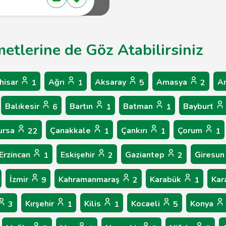
metlerine de Göz Atabilirsiniz
hisar
Ağrı
Aksaray
Amasya
A
1
1
5
2
Balıkesir
Bartın
Batman
Bayburt
6
1
1
ursa
Çanakkale
Çankırı
Çorum
22
1
1
1
Erzincan
Eskişehir
Gaziantep
Giresu
1
2
2
İzmir
Kahramanmaraş
Karabük
Ka
9
2
1
Kırşehir
Kilis
Kocaeli
Konya
3
1
1
5