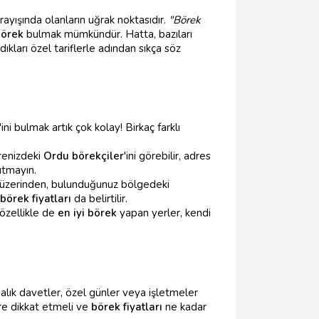
rayışında olanların uğrak noktasıdır.
"Börek
börek
bulmak mümkündür. Hatta, bazıları
ıkları özel tariflerle adından sıkça söz
'ini bulmak artık çok kolay! Birkaç farklı
vrenizdeki
Ordu börekçiler
'ini görebilir, adres
utmayın.
r üzerinden, bulunduğunuz bölgedeki
börek fiyatları
da belirtilir.
 özellikle de
en iyi börek
yapan yerler, kendi
alık davetler, özel günler veya işletmeler
re dikkat etmeli ve
börek fiyatları
ne kadar