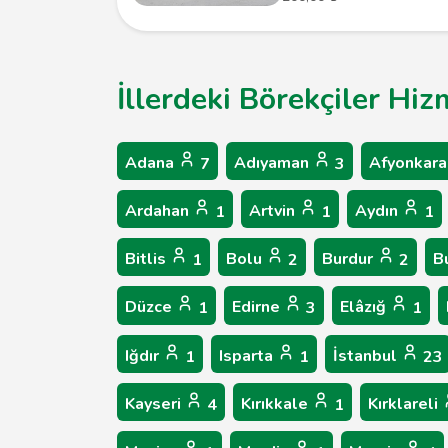
İllerdeki Börekçiler Hiz
Adana
Adıyaman
Afyonkara
7
3
Ardahan
Artvin
Aydın
1
1
1
Bitlis
Bolu
Burdur
B
1
2
2
Düzce
Edirne
Elâzığ
1
3
1
Iğdır
Isparta
İstanbul
1
1
23
Kayseri
Kırıkkale
Kırklareli
4
1