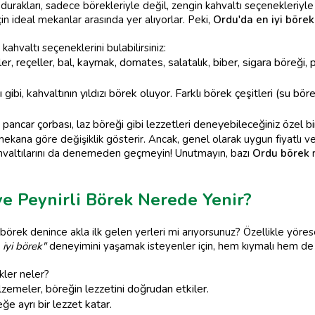
urakları, sadece börekleriyle değil, zengin kahvaltı seçenekleriyle d
çin ideal mekanlar arasında yer alıyorlar. Peki,
Ordu'da en iyi börek
ahvaltı seçeneklerini bulabilirsiniz:
ler, reçeller, bal, kaymak, domates, salatalık, biber, sigara böreği,
ibi, kahvaltının yıldızı börek oluyor. Farklı börek çeşitleri (su böre
ancar çorbası, laz böreği gibi lezzetleri deneyebileceğiniz özel bi
 mekana göre değişiklik gösterir. Ancak, genel olarak uygun fiyatlı
ahvaltılarını da denemeden geçmeyin! Unutmayın, bazı
Ordu börek
r
ve Peynirli Börek Nerede Yenir?
 börek denince akla ilk gelen yerleri mi arıyorsunuz? Özellikle yöre
 iyi börek"
deneyimini yaşamak isteyenler için, hem kıymalı hem de p
kler neler?
lzemeler, böreğin lezzetini doğrudan etkiler.
e ayrı bir lezzet katar.