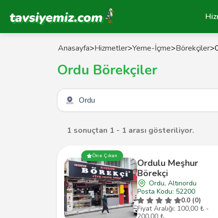
Tavsiyemiz Anasayfa
Hiz
Anasayfa
>
Hizmetler
>
Yeme-İçme
>
Börekçiler
>
Ordu Börekçiler
Şehir seçin
1 sonuçtan 1 - 1 arası gösteriliyor.
Öne Çıkan
Ordulu Meşhur
Börekçi
Ordu, Altınordu
Posta Kodu: 52200
0.0 (0)
Fiyat Aralığı: 100,00 ₺ -
200,00 ₺