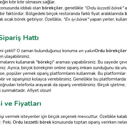
ğin kıtır kıtır olmasını sağlar.
konusunda iddialı olan
börekçiler
, genellikle
"Ordu lezzetli börek"
a
 faktördür. Bölgedeki birçok restoranda farklı fiyat aralıklarında
ak sıcak börek getiriyor. Özellikle,
"En iyi börek"
yapan yerler, kulland
ipariş Hattı
börek mi çekti? O zaman bulunduğunuz konuma
en yakın
Ordu börekçiler
 ulaşabilirsiniz.
malarını kullanarak "
börekçi
" araması yapabilirsiniz. Bu sayede çe
siniz. Ayrıca, birçok börekçinin online sipariş imkanı sunduğunu da un
ise, popüler yemek sipariş platformlarını kullanmak. Bu platformla
ilir ve siparişinizi kolayca verebilirsiniz. Genellikle bu platformlarda
doğrudan telefonla arayarak da sipariş verebilirsiniz. Birçok işletme,
ti sunmaktadır. Afiyet olsun!
 ve Fiyatları
şi vermek isteyenler için birçok seçenek mevcuttur. Özellikle kalab
. Peki,
Ordu lezzetli börek
konusunda toptan sipariş verirken nele