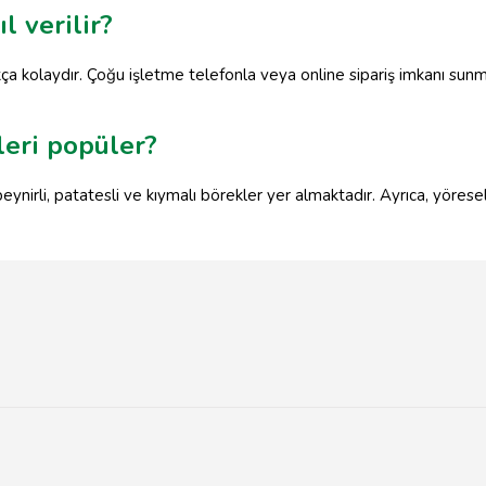
l verilir?
a kolaydır. Çoğu işletme telefonla veya online sipariş imkanı sunmak
leri popüler?
ynirli, patatesli ve kıymalı börekler yer almaktadır. Ayrıca, yöresel