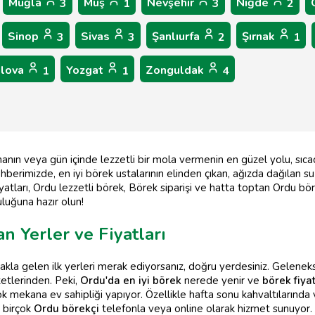
Muğla
Muş
Nevşehir
Niğde
3
1
3
2
Sinop
Sivas
Şanlıurfa
Şırnak
3
3
2
1
alova
Yozgat
Zonguldak
1
1
4
anın veya gün içinde lezzetli bir mola vermenin en güzel yolu, sıcac
ehberimizde, en iyi börek ustalarının elinden çıkan, ağızda dağılan su
yatları, Ordu lezzetli börek, Börek siparişi ve hatta toptan Ordu bö
uluğuna hazır olun!
n Yerler ve Fiyatları
kla gelen ilk yerleri merak ediyorsanız, doğru yerdesiniz. Geleneksel
zetlerinden. Peki,
Ordu'da en iyi börek
nerede yenir ve
börek fiyat
k mekana ev sahipliği yapıyor. Özellikle hafta sonu kahvaltılarında 
 birçok
Ordu börekçi
telefonla veya online olarak hizmet sunuyor.