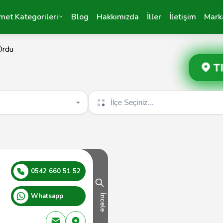
met Kategorileri
Blog
Hakkımızda
İller
İletişim
Mark
Ordu
T
İlçe seçin
0542 660 51 52
Whatsapp
İncele