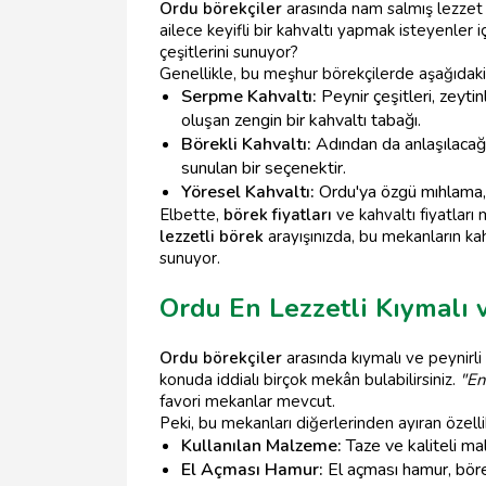
Ordu börekçiler
arasında nam salmış lezzet d
ailece keyifli bir kahvaltı yapmak isteyenler i
çeşitlerini sunuyor?
Genellikle, bu meşhur börekçilerde aşağıdaki k
Serpme Kahvaltı:
Peynir çeşitleri, zeytin
oluşan zengin bir kahvaltı tabağı.
Börekli Kahvaltı:
Adından da anlaşılacağı g
sunulan bir seçenektir.
Yöresel Kahvaltı:
Ordu'ya özgü mıhlama, p
Elbette,
börek fiyatları
ve kahvaltı fiyatları
lezzetli börek
arayışınızda, bu mekanların k
sunuyor.
Ordu En Lezzetli Kıymalı 
Ordu börekçiler
arasında kıymalı ve peynirli
konuda iddialı birçok mekân bulabilirsiniz.
"En
favori mekanlar mevcut.
Peki, bu mekanları diğerlerinden ayıran özelli
Kullanılan Malzeme:
Taze ve kaliteli ma
El Açması Hamur:
El açması hamur, böreğ