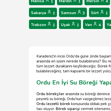
Manisa
Mardin
Mersin
1
1
4
Sakarya
Samsun
Siirt
1
3
1
Trabzon
Uşak
Van
Y
1
1
4
Karadeniz'in incisi Ordu'da güne zinde başlam
arasında en iyisini nerede bulabilirsiniz? Bu r
tüm lezzet duraklarını keşfedeceğiz. Börek fi
bulabileceğiniz, tam kapsamlı bir lezzet yolc
Ordu En İyi Su Böreği Yapa
Ordu börekçiler
arasında su böreği denince a
peynirli su böreği, Ordu'nun vazgeçilmez lez
Ordu lezzetli börek
konusunda iddialı pek ço
tacı oluyor.
Börek siparişi
vermek isterseniz,