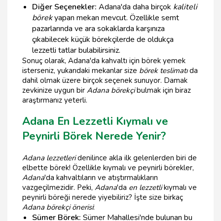
Diğer Seçenekler:
Adana'da daha birçok
kaliteli
börek
yapan mekan mevcut. Özellikle semt
pazarlarında ve ara sokaklarda karşınıza
çıkabilecek küçük börekçilerde de oldukça
lezzetli tatlar bulabilirsiniz.
Sonuç olarak, Adana'da kahvaltı için börek yemek
isterseniz, yukarıdaki mekanlar size
börek teslimatı
da
dahil olmak üzere birçok seçenek sunuyor. Damak
zevkinize uygun bir
Adana börekçi
bulmak için biraz
araştırmanız yeterli.
Adana En Lezzetli Kıymalı ve
Peynirli Börek Nerede Yenir?
Adana lezzetleri
denilince akla ilk gelenlerden biri de
elbette börek! Özellikle kıymalı ve peynirli börekler,
Adana
'da kahvaltıların ve atıştırmalıkların
vazgeçilmezidir. Peki,
Adana
'da
en lezzetli
kıymalı ve
peynirli böreği nerede yiyebiliriz? İşte size birkaç
Adana börekçi önerisi
:
Sümer Börek:
Sümer Mahallesi'nde bulunan bu