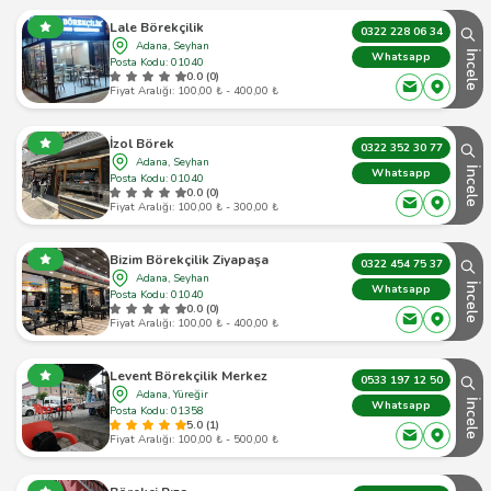
Lale Börekçilik
0322 228 06 34
Adana, Seyhan
İncele
Whatsapp
Posta Kodu: 01040
0.0 (0)
Fiyat Aralığı: 100,00 ₺ - 400,00 ₺
İzol Börek
0322 352 30 77
Adana, Seyhan
İncele
Whatsapp
Posta Kodu: 01040
0.0 (0)
Fiyat Aralığı: 100,00 ₺ - 300,00 ₺
Bizim Börekçilik Ziyapaşa
0322 454 75 37
Adana, Seyhan
İncele
Whatsapp
Posta Kodu: 01040
0.0 (0)
Fiyat Aralığı: 100,00 ₺ - 400,00 ₺
Levent Börekçilik Merkez
0533 197 12 50
Adana, Yüreğir
İncele
Whatsapp
Posta Kodu: 01358
5.0 (1)
Fiyat Aralığı: 100,00 ₺ - 500,00 ₺