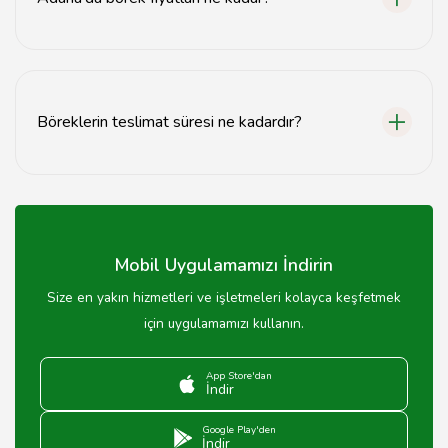
Adana'da börek fiyatları genellikle 15 TL ile 50 TL
arasında değişmektedir, seçtiğiniz börek türüne ve
boyutuna bağlı olarak.
Böreklerin teslimat süresi ne kadardır?
Böreklerin teslimat süresi genellikle 30 dakika ile 1
saat arasında değişmektedir, sipariş yoğunluğuna bağlı
olarak.
Mobil Uygulamamızı İndirin
Size en yakın hizmetleri ve işletmeleri kolayca keşfetmek
için uygulamamızı kullanın.
App Store'dan
İndir
Google Play'den
İndir