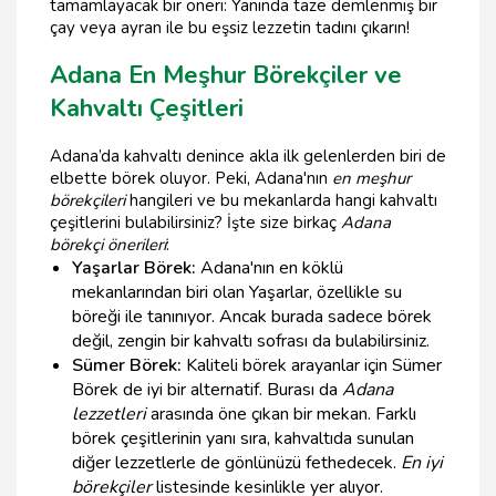
tamamlayacak bir öneri: Yanında taze demlenmiş bir
çay veya ayran ile bu eşsiz lezzetin tadını çıkarın!
Adana En Meşhur Börekçiler ve
Kahvaltı Çeşitleri
Adana’da kahvaltı denince akla ilk gelenlerden biri de
elbette börek oluyor. Peki, Adana'nın
en meşhur
börekçileri
hangileri ve bu mekanlarda hangi kahvaltı
çeşitlerini bulabilirsiniz? İşte size birkaç
Adana
börekçi önerileri
:
Yaşarlar Börek:
Adana'nın en köklü
mekanlarından biri olan Yaşarlar, özellikle su
böreği ile tanınıyor. Ancak burada sadece börek
değil, zengin bir kahvaltı sofrası da bulabilirsiniz.
Sümer Börek:
Kaliteli börek arayanlar için Sümer
Börek de iyi bir alternatif. Burası da
Adana
lezzetleri
arasında öne çıkan bir mekan. Farklı
börek çeşitlerinin yanı sıra, kahvaltıda sunulan
diğer lezzetlerle de gönlünüzü fethedecek.
En iyi
börekçiler
listesinde kesinlikle yer alıyor.