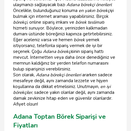
ulaşmanızı sağlayacak bazı
Adana börekçi önerileri
:
Öncelikle, bulunduğunuz konuma
en yakın börekçi
yi
bulmak için internet araması yapabilirsiniz. Birçok
börekçi
, online sipariş imkanı ve
börek teslimatı
hizmeti sunuyor. Böylece, yerinizden kalkmadan
dumanı üstünde böreğinizi kapınıza getirtebilirsiniz.
Eğer aceleniz varsa ve hemen
börek
yemek
istiyorsanız, telefonla sipariş vermek de iyi bir
seçenek. Çoğu
Adana börekçi
sinin sipariş hattı
mevcut. İnternetten veya daha önce denediğiniz ve
memnun kaldığınız bir yerden telefon numarasını
bulup siparişinizi verebilirsiniz.
Son olarak,
Adana börekçi önerileri
ararken sadece
mesafeye değil, aynı zamanda lezzete ve hijyen
koşullarına da dikkat etmelisiniz. Unutmayın,
en iyi
börekçiler
, sadece yakın olanlar değil, aynı zamanda
damak zevkinize hitap eden ve güvenilir olanlardır.
Afiyet olsun!
Adana Toptan Börek Siparişi ve
Fiyatları