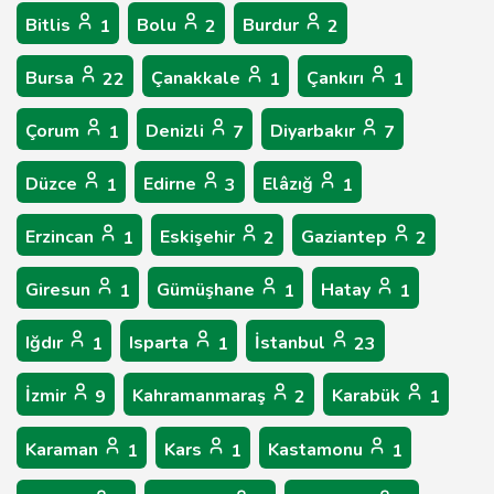
Bitlis
Bolu
Burdur
1
2
2
Bursa
Çanakkale
Çankırı
22
1
1
Çorum
Denizli
Diyarbakır
1
7
7
Düzce
Edirne
Elâzığ
1
3
1
Erzincan
Eskişehir
Gaziantep
1
2
2
Giresun
Gümüşhane
Hatay
1
1
1
Iğdır
Isparta
İstanbul
1
1
23
İzmir
Kahramanmaraş
Karabük
9
2
1
Karaman
Kars
Kastamonu
1
1
1