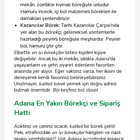
mekân, özellikle kıymalı böreğiyle ünlüdür.
Hamuru incecik, içi bol malzemeli börekleri ile
damakları şenlendiriyor.
Kazancılar Börek:
Tarihi Kazancılar Çarşısı'nda
yer alan bu
börekçi
, geleneksel yöntemlerle
hazırladığı peynirli böreğiyle meşhurdur. Peyniri
bol, hamuru çıtır çıtır.
Elbette
en iyi börekçiler
listesi kişiden kişiye
değişebilir. Ancak bu iki mekân, sıklıkla
Adana
'da
yaşayanların ve şehri ziyaret edenlerin favorileri
arasında yer alıyor. Eğer vaktiniz varsa, her ikisini de
deneyerek kendi favorinizi belirleyebilirsiniz.
Unutmayın,
kaliteli börek
yemek için doğru adresi
bulmak önemlidir.
Bör
keyfiniz bol olsun!
Adana En Yakın Börekçi ve Sipariş
Hattı
Acıktınız ve canınız sıcacık,
kaliteli
bir börek çekti!
Peki, etrafınızdaki
en iyi börekçiler
hangileri ve nasıl
sipariş verebilirsiniz? İşte
Adana lezzetleri
ne kolayca