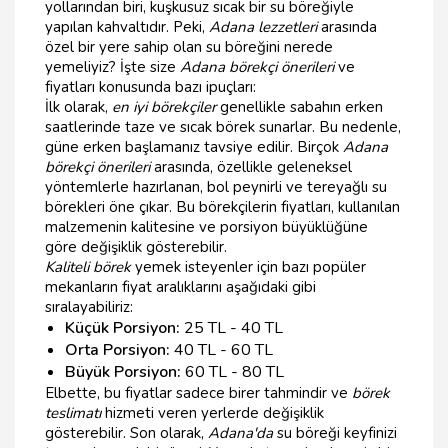
yollarından biri, kuşkusuz sıcak bir su böreğiyle
yapılan kahvaltıdır. Peki,
Adana lezzetleri
arasında
özel bir yere sahip olan su böreğini nerede
yemeliyiz? İşte size
Adana börekçi önerileri
ve
fiyatları konusunda bazı ipuçları:
İlk olarak,
en iyi börekçiler
genellikle sabahın erken
saatlerinde taze ve sıcak börek sunarlar. Bu nedenle,
güne erken başlamanız tavsiye edilir. Birçok
Adana
börekçi önerileri
arasında, özellikle geleneksel
yöntemlerle hazırlanan, bol peynirli ve tereyağlı su
börekleri öne çıkar. Bu börekçilerin fiyatları, kullanılan
malzemenin kalitesine ve porsiyon büyüklüğüne
göre değişiklik gösterebilir.
Kaliteli börek
yemek isteyenler için bazı popüler
mekanların fiyat aralıklarını aşağıdaki gibi
sıralayabiliriz:
Küçük Porsiyon:
25 TL - 40 TL
Orta Porsiyon:
40 TL - 60 TL
Büyük Porsiyon:
60 TL - 80 TL
Elbette, bu fiyatlar sadece birer tahmindir ve
börek
teslimatı
hizmeti veren yerlerde değişiklik
gösterebilir. Son olarak,
Adana'da
su böreği keyfinizi