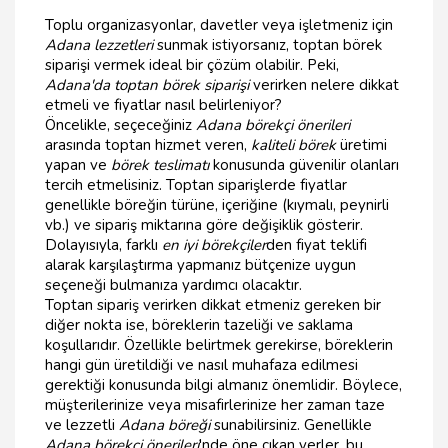
Toplu organizasyonlar, davetler veya işletmeniz için
Adana lezzetleri
sunmak istiyorsanız, toptan börek
siparişi vermek ideal bir çözüm olabilir. Peki,
Adana'da toptan börek siparişi
verirken nelere dikkat
etmeli ve fiyatlar nasıl belirleniyor?
Öncelikle, seçeceğiniz
Adana börekçi önerileri
arasında toptan hizmet veren,
kaliteli börek
üretimi
yapan ve
börek teslimatı
konusunda güvenilir olanları
tercih etmelisiniz. Toptan siparişlerde fiyatlar
genellikle böreğin türüne, içeriğine (kıymalı, peynirli
vb.) ve sipariş miktarına göre değişiklik gösterir.
Dolayısıyla, farklı
en iyi börekçiler
den fiyat teklifi
alarak karşılaştırma yapmanız bütçenize uygun
seçeneği bulmanıza yardımcı olacaktır.
Toptan sipariş verirken dikkat etmeniz gereken bir
diğer nokta ise, böreklerin tazeliği ve saklama
koşullarıdır. Özellikle belirtmek gerekirse, böreklerin
hangi gün üretildiği ve nasıl muhafaza edilmesi
gerektiği konusunda bilgi almanız önemlidir. Böylece,
müşterilerinize veya misafirlerinize her zaman taze
ve lezzetli
Adana böreği
sunabilirsiniz. Genellikle
Adana börekçi önerileri
'nde öne çıkan yerler, bu