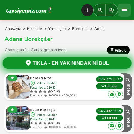
Tavsiyemiz Anasayfa
Anasayfa
>
Hizmetler
>
Yeme-İçme
>
Börekçiler
>
Adana
Adana Börekçiler
7 sonuçtan 1 - 7 arası gösteriliyor.
Filtrele
TIKLA -
EN YAKININDAKİNİ BUL
Borekci Riza
0532 425 35 97
Adana, Seyhan
İncele
Whatsapp
Posta Kodu: 01040
0.0 (0)
Fiyat Aralığı: 100,00 ₺ - 300,00 ₺
Sular Börekçisi
0322 457 32 15
Adana, Seyhan
İncele
Whatsapp
Posta Kodu: 01040
0.0 (0)
Fiyat Aralığı: 100,00 ₺ - 450,00 ₺