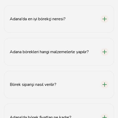
Adana'da en iyi börekçi neresi?
Adana'da en iyi börekçi olarak birçok yer önerilebilir,
ancak yerel halkın favorileri arasında 'Börekçi Ahmet' ve
'Adana Börek Evi' öne çıkıyor.
Adana börekleri hangi malzemelerle yapılır?
Adana börekleri genellikle yufka, kıyma, patates, peynir
ve çeşitli baharatlarla yapılır.
Börek siparişi nasıl verilir?
Börek siparişi vermek için tercih ettiğiniz börekçiyi
arayabilir veya web siteleri üzerinden online sipariş
verebilirsiniz.
Adana'da börek fiyatları ne kadar?