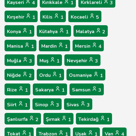
Kayseri
Kırıkkale
Kırklareli
4
1
3
Kırşehir
Kilis
Kocaeli
1
1
5
Konya
Kütahya
Malatya
1
1
2
Manisa
Mardin
Mersin
1
1
4
Muğla
Muş
Nevşehir
3
1
3
Niğde
Ordu
Osmaniye
2
1
1
Rize
Sakarya
Samsun
1
1
3
Siirt
Sinop
Sivas
1
3
3
Şanlıurfa
Şırnak
Tekirdağ
2
1
1
Tokat
Trabzon
Uşak
Van
1
1
1
4