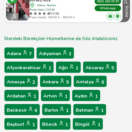
Börekçi Rıza
0532 425 35 97
Adana, Seyhan
İncele
Whatsapp
Posta Kodu: 01040
0.0 (0)
Fiyat Aralığı: 100,00 ₺ - 500,00 ₺
İllerdeki Börekçiler Hizmetlerine de Göz Atabilirsiniz
Adana
Adıyaman
7
3
Afyonkarahisar
Ağrı
Aksaray
1
1
5
Amasya
Ankara
Antalya
2
9
6
Ardahan
Artvin
Aydın
1
1
1
Balıkesir
Bartın
Batman
6
1
1
Bayburt
Bilecik
Bingöl
1
1
1