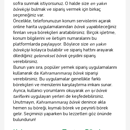
sofra sunmak istiyorsunuz. O halde size
en yakın
börekçi
yi bulmak ve sipariş vermek için birkaç
seçeneğiniz var.
Öncelikle, telefonunuzun konum servislerini açarak
online harita uygulamalarından
börek yap
abileceğiniz
fırınları veya börekçileri aratabilirsiniz. Birçok işletme,
konum bilgilerini ve iletişim numaralarını bu
platformlarda paylaşıyor. Böylece size
en yakın
börekçi
yi kolayca bulabilir ve sipariş hattını arayarak
dilediğiniz
geleneksel börek
çeşidini sipariş
verebilirsiniz.
Bunun yanı sıra, popüler yemek sipariş uygulamalarını
kullanarak da
Kahramanmaraş börek
siparişi
verebilirsiniz. Bu uygulamalar genellikle farklı
börekçileri ve menülerini karşılaştırma imkanı sunar.
Ayrıca, kullanıcı yorumlarını okuyarak
en iyi börek
tarifleri
ni uygulayan yerleri de keşfedebilirsiniz.
Unutmayın,
Kahramanmaraş börek
denince akla
hemen su böreği, kıymalı börek ve peynirli börek
gelir. Seçiminizi yaparken bu lezzetleri göz önünde
bulundurun!