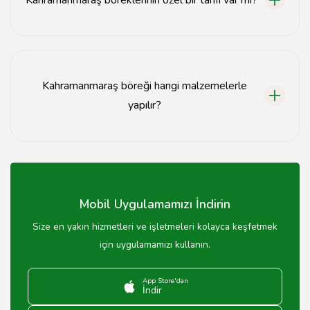
Evet, Kahramanmaraş böreklerinin özel tarifleri vardır;
özellikle hamurun hazırlanışı ve iç harçları önemlidir.
Kahramanmaraş böreği hangi malzemelerle
yapılır?
Kahramanmaraş böreği genellikle un, su, tuz, yağ ve
çeşitli iç malzemelerle yapılır.
Mobil Uygulamamızı İndirin
Size en yakın hizmetleri ve işletmeleri kolayca keşfetmek
için uygulamamızı kullanın.
App Store'dan
İndir