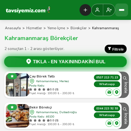
Tavsiyemiz Anasayfa
Anasayfa
>
Hizmetler
>
Yeme-İçme
>
Börekçiler
>
Kahramanmaraş
Kahramanmaraş Börekçiler
2 sonuçtan 1 - 2 arası gösteriliyor.
Filtrele
TIKLA -
EN YAKININDAKİNİ BUL
Çay Börek Tatlı
0537 213 71 23
Kahramanmaraş, Merkez
İncele
Whatsapp
Posta Kodu:
0.0 (0)
Fiyat Aralığı: 100,00 ₺ - 200,00 ₺
Bekir Börekçi
0344 223 92 93
Kahramanmaraş, Dulkadiroğlu
İncele
Whatsapp
Posta Kodu: 46100
0.0 (0)
Fiyat Aralığı: 100,00 ₺ - 200,00 ₺