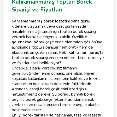
Kahramanmaraş Toptan Börek
Siparişi ve Fiyatları
Kahramanmaraş börek
lezzetini daha geniş
kitlelere ulaştırmak veya özel günlerinizde
misafirlerinizi ağırlamak için toptan börek siparişi
vermek harika bir seçenek olabilir. Özellikle
geleneksel börek
çeşitlerine olan talep göz önüne
alındığında, toplu siparişler hem pratik hem de
ekonomik bir çözüm sunar. Peki,
Kahramanmaraş
'ta
toptan börek siparişi verirken nelere dikkat etmeliyiz
ve fiyatlar nasıl belirleniyor?
Öncelikle, sipariş vereceğiniz firmanın
güvenilirliğinden emin olmanız önemlidir. Hijyen
koşulları, kullanılan malzemelerin kalitesi ve lezzet
standartları bu noktada belirleyici faktörlerdir.
Ardından, hangi börek çeşitlerini istediğinizi
netleştirmeniz gerekir. Su böreği, kıymalı börek,
peynirli börek gibi seçenekler arasından damak
zevkinize ve misafirlerinizin tercihine uygun olanları
belirleyebilirsiniz.
En iyi börek tarifleri
ile hazırlanan, taze ve lezzetli