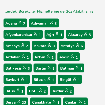
İllerdeki Börekçiler Hizmetlerine de Göz Atabilirsiniz
Adana
Adıyaman
7
3
Afyonkarahisar
Ağrı
Aksaray
1
1
5
Amasya
Ankara
Antalya
2
9
6
Ardahan
Artvin
Aydın
1
1
1
Balıkesir
Bartın
Batman
6
1
1
Bayburt
Bilecik
Bingöl
1
1
1
Bitlis
Bolu
Burdur
1
2
2
Bursa
Çanakkale
Çankırı
22
1
1