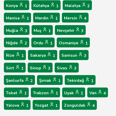
Konya
Kütahya
Malatya
1
1
2
Manisa
Mardin
Mersin
1
1
4
Muğla
Muş
Nevşehir
3
1
3
Niğde
Ordu
Osmaniye
2
1
1
Rize
Sakarya
Samsun
1
1
3
Siirt
Sinop
Sivas
1
3
3
Şanlıurfa
Şırnak
Tekirdağ
2
1
1
Tokat
Trabzon
Uşak
Van
1
1
1
4
Yalova
Yozgat
Zonguldak
1
1
4