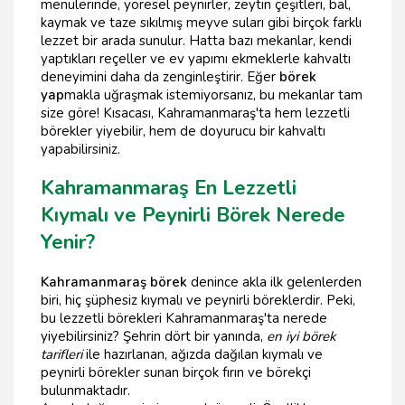
menülerinde, yöresel peynirler, zeytin çeşitleri, bal,
kaymak ve taze sıkılmış meyve suları gibi birçok farklı
lezzet bir arada sunulur. Hatta bazı mekanlar, kendi
yaptıkları reçeller ve ev yapımı ekmeklerle kahvaltı
deneyimini daha da zenginleştirir. Eğer
börek
yap
makla uğraşmak istemiyorsanız, bu mekanlar tam
size göre! Kısacası, Kahramanmaraş'ta hem lezzetli
börekler yiyebilir, hem de doyurucu bir kahvaltı
yapabilirsiniz.
Kahramanmaraş En Lezzetli
Kıymalı ve Peynirli Börek Nerede
Yenir?
Kahramanmaraş börek
denince akla ilk gelenlerden
biri, hiç şüphesiz kıymalı ve peynirli böreklerdir. Peki,
bu lezzetli börekleri Kahramanmaraş'ta nerede
yiyebilirsiniz? Şehrin dört bir yanında,
en iyi börek
tarifleri
ile hazırlanan, ağızda dağılan kıymalı ve
peynirli börekler sunan birçok fırın ve börekçi
bulunmaktadır.