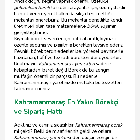
Ancak doğru seçimi yapmak önemli. Özellikle
geleneksel börek
lezzetini arayanlar için, uzun yıllardır
hizmet veren, yerel halkın da sıkça tercih ettiği
mekanları önerebiliriz. Bu mekanlar genellikle kendi
üretimleri olan taze malzemelerle
börek yap
ımını
gerçekleştirirler.
Kıymalı börek sevenler için bol baharatlı, kıyması
özenle seçilmiş ve pişirilmiş börekleri tavsiye ederiz.
Peynirli börek tercih edenler ise, yöresel peynirlerle
hazırlanan, hafif ve lezzetli börekleri deneyebilirler.
Unutmayın,
Kahramanmaraş yemekleri
sadece
kebaplardan ibaret değil! Börek de bu zengin
mutfağın önemli bir parçası. Bu nedenle,
Kahramanmaraş ziyaretinizde mutlaka bu lezzetleri
tatmanızı öneririz.
Kahramanmaraş En Yakın Börekçi
ve Sipariş Hattı
Acıktınız ve canınız sıcacık bir
Kahramanmaraş börek
mi çekti? Belki de misafirleriniz geldi ve onlara
Kahramanmaraş yemekleri
nden oluşan zengin bir