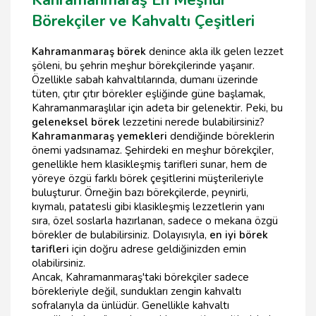
Börekçiler ve Kahvaltı Çeşitleri
Kahramanmaraş börek
denince akla ilk gelen lezzet
şöleni, bu şehrin meşhur börekçilerinde yaşanır.
Özellikle sabah kahvaltılarında, dumanı üzerinde
tüten, çıtır çıtır börekler eşliğinde güne başlamak,
Kahramanmaraşlılar için adeta bir gelenektir. Peki, bu
geleneksel börek
lezzetini nerede bulabilirsiniz?
Kahramanmaraş yemekleri
dendiğinde böreklerin
önemi yadsınamaz. Şehirdeki en meşhur börekçiler,
genellikle hem klasikleşmiş tarifleri sunar, hem de
yöreye özgü farklı börek çeşitlerini müşterileriyle
buluşturur. Örneğin bazı börekçilerde, peynirli,
kıymalı, patatesli gibi klasikleşmiş lezzetlerin yanı
sıra, özel soslarla hazırlanan, sadece o mekana özgü
börekler de bulabilirsiniz. Dolayısıyla,
en iyi börek
tarifleri
için doğru adrese geldiğinizden emin
olabilirsiniz.
Ancak, Kahramanmaraş'taki börekçiler sadece
börekleriyle değil, sundukları zengin kahvaltı
sofralarıyla da ünlüdür. Genellikle kahvaltı