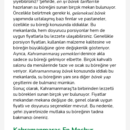
yiyebilirsiniz? Şehirde,
en iyi börek tarifleri
ile
hazırlanan su böreğini sunan birçok mekan bulunuyor.
Öncelikle belirtmek gerekir ki,
geleneksel börek
yapımında ustalaşmış bazı fırınlar ve pastaneler,
özellikle su böreği konusunda iddialılar. Bu
mekanlarda, hem doyurucu porsiyonlar hem de
uygun fiyatlarla bu lezzete ulaşabilirsiniz. Genellikle
porsiyon fiyatları, kullanılan malzeme kalitesine ve
böreğin büyüklüğüne göre değişkenlik gösteriyor.
Ayrıca,
Kahramanmaraş yemekleri
denince akla
sadece su böreği gelmiyor elbette. Birçok kahvaltı
salonu da menülerinde taze ve sıcak su böreğine yer
veriyor.
Kahramanmaraş börek
konusunda iddialı bu
mekanlarda, su böreğinin yanı sıra diğer
börek yap
çeşitlerini de bulmanız mümkün.
Sonuç olarak, Kahramanmaraş'ta birbirinden lezzetli
su börekleri sunan birçok yer bulunuyor. Fiyatlar
mekandan mekana değişse de, genel olarak uygun
fiyatlı ve doyurucu seçenekler mevcut. Bu nedenle,
şehri ziyaretinizde mutlaka su böreğinin tadına
bakmanızı öneririz.
Kahramanmaraş En Meşhur