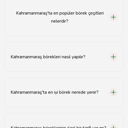
Kahramanmaraş'ta en popüler börek çeşitleri
nelerdir?
Kahramanmaraş'ta en popüler börek çeşitleri arasında
su böreği, kıymalı börek ve peynirli börek
bulunmaktadır.
Kahramanmaraş börekleri nasıl yapılır?
Kahramanmaraş börekleri, ince yufkaların arasına çeşitli
iç harçlar konularak hazırlanır ve genellikle fırında pişirilir.
Kahramanmaraş'ta en iyi börek nerede yenir?
Kahramanmaraş'ta en iyi börekler genellikle yerel
börekçilerde bulunur; özellikle tarihi mekanlar tercih
edilmektedir.
Kahramanmaraş böreklerinin özel bir tarifi var mı?