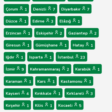
Çorum
Denizli
Diyarbakır
1
7
7
Düzce
Edirne
Elâzığ
1
3
1
Erzincan
Eskişehir
Gaziantep
1
2
2
Giresun
Gümüşhane
Hatay
1
1
1
Iğdır
Isparta
İstanbul
1
1
23
İzmir
Kahramanmaraş
Karabük
9
2
1
Karaman
Kars
Kastamonu
1
1
1
Kayseri
Kırıkkale
Kırklareli
4
1
3
Kırşehir
Kilis
Kocaeli
1
1
5