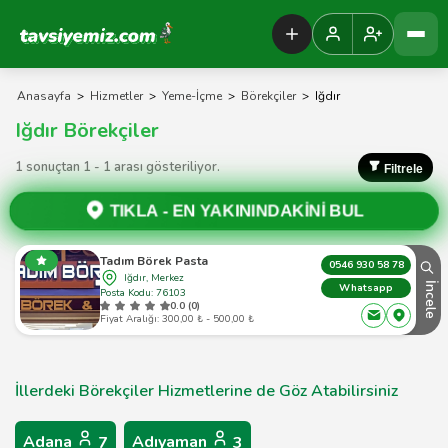
Tavsiyemiz Anasayfa
Anasayfa
>
Hizmetler
>
Yeme-İçme
>
Börekçiler
>
Iğdır
Iğdır Börekçiler
1 sonuçtan 1 - 1 arası gösteriliyor.
Filtrele
TIKLA -
EN YAKININDAKİNİ BUL
Tadım Börek Pasta
0546 930 58 78
Iğdır, Merkez
İncele
Whatsapp
Posta Kodu: 76103
0.0 (0)
Fiyat Aralığı: 300,00 ₺ - 500,00 ₺
İllerdeki Börekçiler Hizmetlerine de Göz Atabilirsiniz
Adana
Adıyaman
7
3