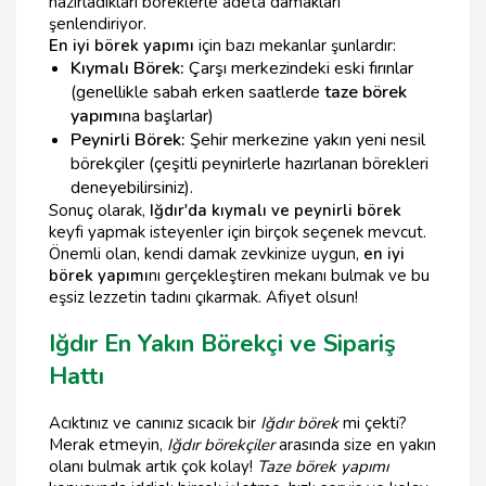
hazırladıkları böreklerle adeta damakları
şenlendiriyor.
En iyi börek yapımı
için bazı mekanlar şunlardır:
Kıymalı Börek:
Çarşı merkezindeki eski fırınlar
(genellikle sabah erken saatlerde
taze börek
yapımı
na başlarlar)
Peynirli Börek:
Şehir merkezine yakın yeni nesil
börekçiler (çeşitli peynirlerle hazırlanan börekleri
deneyebilirsiniz).
Sonuç olarak,
Iğdır'da kıymalı ve peynirli börek
keyfi yapmak isteyenler için birçok seçenek mevcut.
Önemli olan, kendi damak zevkinize uygun,
en iyi
börek yapımı
nı gerçekleştiren mekanı bulmak ve bu
eşsiz lezzetin tadını çıkarmak. Afiyet olsun!
Iğdır En Yakın Börekçi ve Sipariş
Hattı
Acıktınız ve canınız sıcacık bir
Iğdır börek
mi çekti?
Merak etmeyin,
Iğdır börekçiler
arasında size en yakın
olanı bulmak artık çok kolay!
Taze börek yapımı