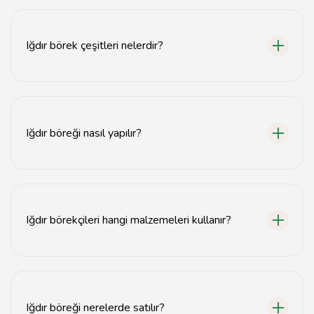
Iğdır'da en iyi börek, yerel börekçilerde taze olarak
yapılmış olanlardır.
Iğdır börek çeşitleri nelerdir?
Iğdır'da peynirli, kıymalı, patatesli ve ıspanaklı börek
çeşitleri popülerdir.
Iğdır böreği nasıl yapılır?
Iğdır böreği, ince yufka ile hazırlanan ve iç harcıyla
doldurulan bir hamur işidir.
Iğdır börekçileri hangi malzemeleri kullanır?
Iğdır börekçileri genellikle taze yufka, yerel peynir ve
sebzeler kullanır.
Iğdır böreği nerelerde satılır?