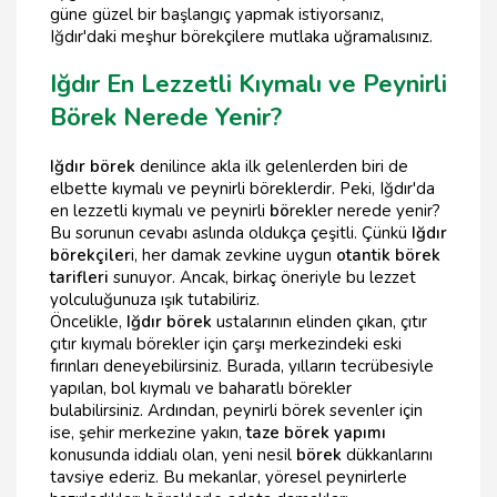
güne güzel bir başlangıç yapmak istiyorsanız,
Iğdır'daki meşhur börekçilere mutlaka uğramalısınız.
Iğdır En Lezzetli Kıymalı ve Peynirli
Börek Nerede Yenir?
Iğdır börek
denilince akla ilk gelenlerden biri de
elbette kıymalı ve peynirli böreklerdir. Peki, Iğdır'da
en lezzetli kıymalı ve peynirli
bö
rekler nerede yenir?
Bu sorunun cevabı aslında oldukça çeşitli. Çünkü
Iğdır
börekçiler
i, her damak zevkine uygun
otantik börek
tarifleri
sunuyor. Ancak, birkaç öneriyle bu lezzet
yolculuğunuza ışık tutabiliriz.
Öncelikle,
Iğdır börek
ustalarının elinden çıkan, çıtır
çıtır kıymalı börekler için çarşı merkezindeki eski
fırınları deneyebilirsiniz. Burada, yılların tecrübesiyle
yapılan, bol kıymalı ve baharatlı börekler
bulabilirsiniz. Ardından, peynirli börek sevenler için
ise, şehir merkezine yakın,
taze börek yapımı
konusunda iddialı olan, yeni nesil
börek
dükkanlarını
tavsiye ederiz. Bu mekanlar, yöresel peynirlerle