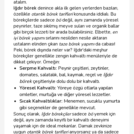
atalım.
Iğdır börek
denince akla ilk gelen yerlerden bazıları,
özellikle
otantik börek tarifleri
konusunda iddialı. Bu
börekçilerde sadece
bö
değil, aynı zamanda yöresel
peynirler, taze sıkılmış meyve suları ve organik ballar
gibi birçok lezzeti bir arada bulabilirsiniz. Elbette,
en
iyi börek yapımı
sırlarını nesilden nesile aktaran
ustaların elinden çıkan
taze börek yapımı
da cabası!
Peki, börek dışında neler var? Iğdır'daki meşhur
börekçiler genellikle zengin kahvaltı menüleriyle de
dikkat çekiyor. Örneğin:
Serpme Kahvaltı:
Peynir çeşitleri, zeytinler,
domates, salatalık, bal, kaymak, reçel ve
Iğdır
börek
çeşitleriyle dolu dolu bir kahvaltı.
Yöresel Kahvaltı:
Yöreye özgü otlarla yapılan
omletler, murtuğa ve diğer yöresel lezzetler.
Sıcak Kahvaltılıklar:
Menemen, sucuklu yumurta
gibi seçenekler de genellikle mevcut.
Sonuç olarak,
Iğdır börekçiler
sadece
bö
yemek için
değil, aynı zamanda keyifli bir kahvaltı deneyimi
yaşamak için de ideal mekanlar. Damak zevkinize
uygun
otantik börek tarifleri
arıyorsanız ya da sadece