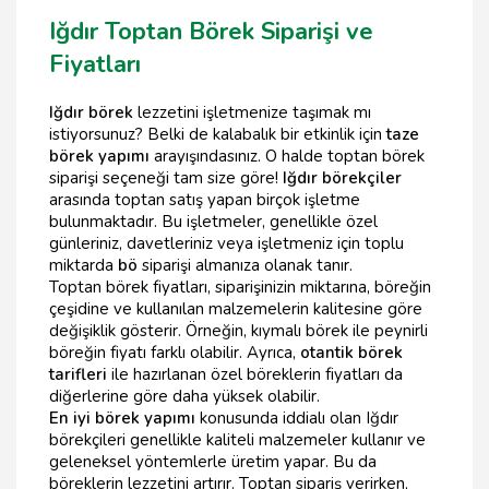
Iğdır Toptan Börek Siparişi ve
Fiyatları
Iğdır börek
lezzetini işletmenize taşımak mı
istiyorsunuz? Belki de kalabalık bir etkinlik için
taze
börek yapımı
arayışındasınız. O halde toptan börek
siparişi seçeneği tam size göre!
Iğdır börekçiler
arasında toptan satış yapan birçok işletme
bulunmaktadır. Bu işletmeler, genellikle özel
günleriniz, davetleriniz veya işletmeniz için toplu
miktarda
bö
siparişi almanıza olanak tanır.
Toptan börek fiyatları, siparişinizin miktarına, böreğin
çeşidine ve kullanılan malzemelerin kalitesine göre
değişiklik gösterir. Örneğin, kıymalı börek ile peynirli
böreğin fiyatı farklı olabilir. Ayrıca,
otantik börek
tarifleri
ile hazırlanan özel böreklerin fiyatları da
diğerlerine göre daha yüksek olabilir.
En iyi börek yapımı
konusunda iddialı olan Iğdır
börekçileri genellikle kaliteli malzemeler kullanır ve
geleneksel yöntemlerle üretim yapar. Bu da
böreklerin lezzetini artırır. Toptan sipariş verirken,