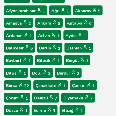
Afyonkarahisar
Ağrı
Aksaray
1
1
5
Amasya
Ankara
Antalya
2
9
6
Ardahan
Artvin
Aydın
1
1
1
Balıkesir
Bartın
Batman
6
1
1
Bayburt
Bilecik
Bingöl
1
1
1
Bitlis
Bolu
Burdur
1
2
2
Bursa
Çanakkale
Çankırı
22
1
1
Çorum
Denizli
Diyarbakır
1
7
7
Düzce
Edirne
Elâzığ
1
3
1