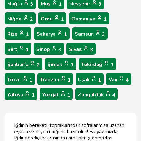
Muğla
Muş
Nevşehir
3
1
3
Niğde
Ordu
Osmaniye
2
1
1
Rize
Sakarya
Samsun
1
1
3
Siirt
Sinop
Sivas
1
3
3
Şanlıurfa
Şırnak
Tekirdağ
2
1
1
Tokat
Trabzon
Uşak
Van
1
1
1
4
Yalova
Yozgat
Zonguldak
1
1
4
Iğdır'ın bereketli topraklarından sofralarımıza uzanan
eşsiz lezzet yolculuğuna hazır olun! Bu yazımızda,
Iğdır börekçiler arasında nam salmış, damakları