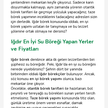
şenlendiren mekanları keşfe çıkıyoruz. Sadece karın
doyurmakla kalmayıp, aynı zamanda yörenin otantik
börek tarifleri ile geçmişe yolculuk yapacağınız, taze
börek yapımının inceliklerini tadacağınız adresleri sizin
için derledik. Iğdır börek konusunda iddialı, en iyi
börek yapımı ustaları ile tanışmaya ve bu lezzet
şölenine ortak olmaya ne dersiniz?
Iğdır En İyi Su Böreği Yapan Yerler
ve Fiyatları
Iğdır börek
denilince akla ilk gelen lezzetlerden biri
şüphesiz su böreğidir. Peki, Iğdır’da en iyi su böreğini
nerede yiyebilirsiniz? Şehrin dört bir yanında
birbirinden iddialı
Iğdır börekçiler
bulunuyor. Ancak,
söz konusu
en iyi börek yapımı
olunca, bazı
mekanlar öne çıkıyor.
Öncelikle,
otantik börek tarifleri
ile hazırlanan, bol
peynirli ve tereyağlı su börekleri sunan yerleri tercih
etmelisiniz.
Taze börek yapımı
konusunda titiz olan,
günlük üretime önem veren esnaflar, damak
zevkinize en uygun seçenekleri sunacaktır.