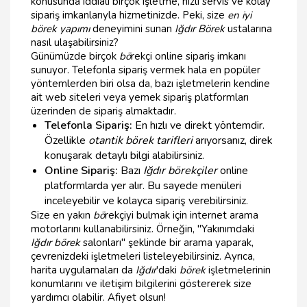
konusunda iddialı birçok işletme, hızlı servis ve kolay
sipariş imkanlarıyla hizmetinizde. Peki, size
en iyi
börek yapımı
deneyimini sunan
Iğdır Börek
ustalarına
nasıl ulaşabilirsiniz?
Günümüzde birçok
bö
rekçi online sipariş imkanı
sunuyor. Telefonla sipariş vermek hala en popüler
yöntemlerden biri olsa da, bazı işletmelerin kendine
ait web siteleri veya yemek sipariş platformları
üzerinden de sipariş almaktadır.
Telefonla Sipariş:
En hızlı ve direkt yöntemdir.
Özellikle
otantik börek tarifleri
arıyorsanız, direk
konuşarak detaylı bilgi alabilirsiniz.
Online Sipariş:
Bazı
Iğdır börekçiler
online
platformlarda yer alır. Bu sayede menüleri
inceleyebilir ve kolayca sipariş verebilirsiniz.
Size en yakın
bö
rekçiyi bulmak için internet arama
motorlarını kullanabilirsiniz. Örneğin, "Yakınımdaki
Iğdır börek
salonları" şeklinde bir arama yaparak,
çevrenizdeki işletmeleri listeleyebilirsiniz. Ayrıca,
harita uygulamaları da
Iğdır
'daki
börek
işletmelerinin
konumlarını ve iletişim bilgilerini göstererek size
yardımcı olabilir. Afiyet olsun!