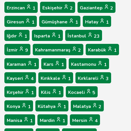
Erzincan
Eskişehir
Gaziantep
1
2
2
Giresun
Gümüşhane
Hatay
1
1
1
Iğdır
Isparta
İstanbul
1
1
23
İzmir
Kahramanmaraş
Karabük
9
2
1
Karaman
Kars
Kastamonu
1
1
1
Kayseri
Kırıkkale
Kırklareli
4
1
3
Kırşehir
Kilis
Kocaeli
1
1
5
Konya
Kütahya
Malatya
1
1
2
Manisa
Mardin
Mersin
1
1
4