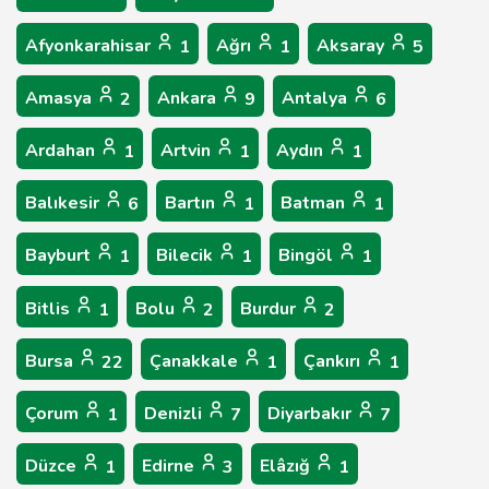
Afyonkarahisar
Ağrı
Aksaray
1
1
5
Amasya
Ankara
Antalya
2
9
6
Ardahan
Artvin
Aydın
1
1
1
Balıkesir
Bartın
Batman
6
1
1
Bayburt
Bilecik
Bingöl
1
1
1
Bitlis
Bolu
Burdur
1
2
2
Bursa
Çanakkale
Çankırı
22
1
1
Çorum
Denizli
Diyarbakır
1
7
7
Düzce
Edirne
Elâzığ
1
3
1