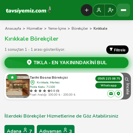
Tavsiyemiz Anasayfa
Anasayfa
>
Hizmetler
>
Yeme-İçme
>
Börekçiler
>
Kırıkkale
Kırıkkale Börekçiler
1 sonuçtan 1 - 1 arası gösteriliyor.
Filtrele
TIKLA -
EN YAKININDAKİNİ BUL
Tarihi Bosna Börekçisi
0505 215 06 75
Kırıkkale, Merkez
İncele
Whatsapp
Posta Kodu: 71100
0.0 (0)
Fiyat Aralığı: 100,00 ₺ - 200,00 ₺
İllerdeki Börekçiler Hizmetlerine de Göz Atabilirsiniz
Adana
Adıyaman
7
3