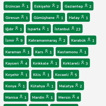
Erzincan
Eskişehir
Gaziantep
1
2
2
Giresun
Gümüşhane
Hatay
1
1
1
Iğdır
Isparta
İstanbul
1
1
23
İzmir
Kahramanmaraş
Karabük
9
2
1
Karaman
Kars
Kastamonu
1
1
1
Kayseri
Kırıkkale
Kırklareli
4
1
3
Kırşehir
Kilis
Kocaeli
1
1
5
Konya
Kütahya
Malatya
1
1
2
Manisa
Mardin
Mersin
1
1
4