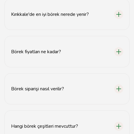
Kırıkkale'de en iyi börek nerede yenir?
Kırıkkale'de en iyi börek, yerel börekçilerimizde taze ve
geleneksel tariflerle hazırlanır.
Börek fiyatları ne kadar?
Börek fiyatları, çeşidine göre değişiklik göstermekte
olup genellikle 10-30 TL arasında bulunmaktadır.
Börek siparişi nasıl verilir?
Börek siparişi, tercih ettiğiniz börekçiden telefonla veya
online olarak verilebilir.
Hangi börek çeşitleri mevcuttur?