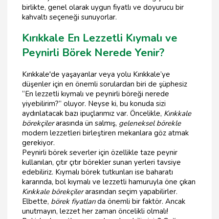
birlikte, genel olarak uygun fiyatlı ve doyurucu bir
kahvaltı seçeneği sunuyorlar.
Kırıkkale En Lezzetli Kıymalı ve
Peynirli Börek Nerede Yenir?
Kırıkkale'de yaşayanlar veya yolu Kırıkkale’ye
düşenler için en önemli sorulardan biri de şüphesiz
“En lezzetli kıymalı ve peynirli böreği nerede
yiyebilirim?” oluyor. Neyse ki, bu konuda sizi
aydınlatacak bazı ipuçlarımız var. Öncelikle,
Kırıkkale
börekçiler
arasında ün salmış,
geleneksel börekle
modern lezzetleri birleştiren mekanlara göz atmak
gerekiyor.
Peynirli börek severler için özellikle taze peynir
kullanılan, çıtır çıtır börekler sunan yerleri tavsiye
edebiliriz. Kıymalı börek tutkunları ise baharatı
kararında, bol kıymalı ve lezzetli hamuruyla öne çıkan
Kırıkkale börekçiler
arasından seçim yapabilirler.
Elbette,
börek fiyatları
da önemli bir faktör. Ancak
unutmayın, lezzet her zaman öncelikli olmalı!