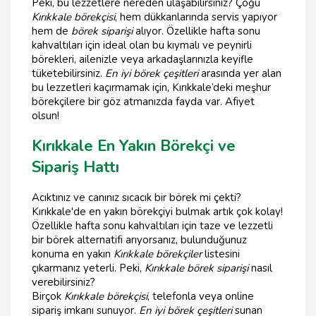
Peki, bu lezzetlere nereden ulaşabilirsiniz? Çoğu
Kırıkkale börekçisi
, hem dükkanlarında servis yapıyor
hem de
börek siparişi
alıyor. Özellikle hafta sonu
kahvaltıları için ideal olan bu kıymalı ve peynirli
börekleri, ailenizle veya arkadaşlarınızla keyifle
tüketebilirsiniz.
En iyi börek çeşitleri
arasında yer alan
bu lezzetleri kaçırmamak için, Kırıkkale’deki meşhur
börekçilere bir göz atmanızda fayda var. Afiyet
olsun!
Kırıkkale En Yakın Börekçi ve
Sipariş Hattı
Acıktınız ve canınız sıcacık bir börek mi çekti?
Kırıkkale'de en yakın börekçiyi bulmak artık çok kolay!
Özellikle hafta sonu kahvaltıları için taze ve lezzetli
bir börek alternatifi arıyorsanız, bulunduğunuz
konuma en yakın
Kırıkkale börekçiler
listesini
çıkarmanız yeterli. Peki,
Kırıkkale börek siparişi
nasıl
verebilirsiniz?
Birçok
Kırıkkale börekçisi
, telefonla veya online
sipariş imkanı sunuyor.
En iyi börek çeşitleri
sunan