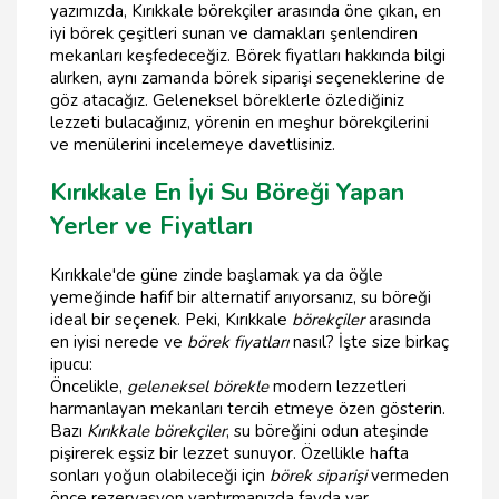
yazımızda, Kırıkkale börekçiler arasında öne çıkan, en
iyi börek çeşitleri sunan ve damakları şenlendiren
mekanları keşfedeceğiz. Börek fiyatları hakkında bilgi
alırken, aynı zamanda börek siparişi seçeneklerine de
göz atacağız. Geleneksel böreklerle özlediğiniz
lezzeti bulacağınız, yörenin en meşhur börekçilerini
ve menülerini incelemeye davetlisiniz.
Kırıkkale En İyi Su Böreği Yapan
Yerler ve Fiyatları
Kırıkkale'de güne zinde başlamak ya da öğle
yemeğinde hafif bir alternatif arıyorsanız, su böreği
ideal bir seçenek. Peki, Kırıkkale
börekçiler
arasında
en iyisi nerede ve
börek fiyatları
nasıl? İşte size birkaç
ipucu:
Öncelikle,
geleneksel börekle
modern lezzetleri
harmanlayan mekanları tercih etmeye özen gösterin.
Bazı
Kırıkkale börekçiler
, su böreğini odun ateşinde
pişirerek eşsiz bir lezzet sunuyor. Özellikle hafta
sonları yoğun olabileceği için
börek siparişi
vermeden
önce rezervasyon yaptırmanızda fayda var.