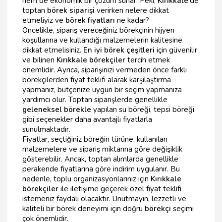
hem de ekonomik bir çözüm sunar. Peki,
Kırıkkale
'de
toptan
börek siparişi
verirken nelere dikkat
etmeliyiz ve
börek fiyatları
ne kadar?
Öncelikle, sipariş vereceğiniz börekçinin hijyen
koşullarına ve kullandığı malzemelerin kalitesine
dikkat etmelisiniz.
En iyi börek çeşitleri
için güvenilir
ve bilinen
Kırıkkale börekçiler
tercih etmek
önemlidir. Ayrıca, siparişinizi vermeden önce farklı
börekçilerden fiyat teklifi alarak karşılaştırma
yapmanız, bütçenize uygun bir seçim yapmanıza
yardımcı olur. Toptan siparişlerde genellikle
geleneksel börekle
yapılan su böreği, tepsi böreği
gibi seçenekler daha avantajlı fiyatlarla
sunulmaktadır.
Fiyatlar, seçtiğiniz böreğin türüne, kullanılan
malzemelere ve sipariş miktarına göre değişiklik
gösterebilir. Ancak, toptan alımlarda genellikle
perakende fiyatlarına göre indirim uygulanır. Bu
nedenle, toplu organizasyonlarınız için
Kırıkkale
börekçiler
ile iletişime geçerek özel fiyat teklifi
istemeniz faydalı olacaktır. Unutmayın, lezzetli ve
kaliteli bir börek deneyimi için doğru
börekçi
seçimi
çok önemlidir.