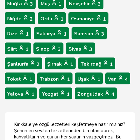
Muğla
Muş
Nevşehir
3
1
3
Niğde
Ordu
Osmaniye
2
1
1
Rize
Sakarya
Samsun
1
1
3
Siirt
Sinop
Sivas
1
3
3
Şanlıurfa
Şırnak
Tekirdağ
2
1
1
Tokat
Trabzon
Uşak
Van
1
1
1
4
Yalova
Yozgat
Zonguldak
1
1
4
Kırıkkale'ye özgü lezzetleri keşfetmeye hazır mısınız?
Şehrin en sevilen lezzetlerinden biri olan börek,
kahvaltıların ve günün her saatinin vazgeçilmezi. Bu