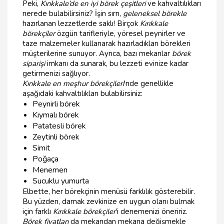
Peki,
Kırıkkale’de en iyi börek çeşitleri
ve kahvaltılıkları
nerede bulabilirsiniz? İşin sırrı,
geleneksel börekle
hazırlanan lezzetlerde saklı! Birçok
Kırıkkale
börekçiler
özgün tarifleriyle, yöresel peynirler ve
taze malzemeler kullanarak hazırladıkları börekleri
müşterilerine sunuyor. Ayrıca, bazı mekanlar
börek
siparişi
imkanı da sunarak, bu lezzeti evinize kadar
getirmenizi sağlıyor.
Kırıkkale en meşhur börekçileri
'nde genellikle
aşağıdaki kahvaltılıkları bulabilirsiniz:
Peynirli börek
Kıymalı börek
Patatesli börek
Zeytinli börek
Simit
Poğaça
Menemen
Sucuklu yumurta
Elbette, her börekçinin menüsü farklılık gösterebilir.
Bu yüzden, damak zevkinize en uygun olanı bulmak
için farklı
Kırıkkale börekçiler
'i denemenizi öneririz.
Börek fiyatları
da mekandan mekana değişmekle