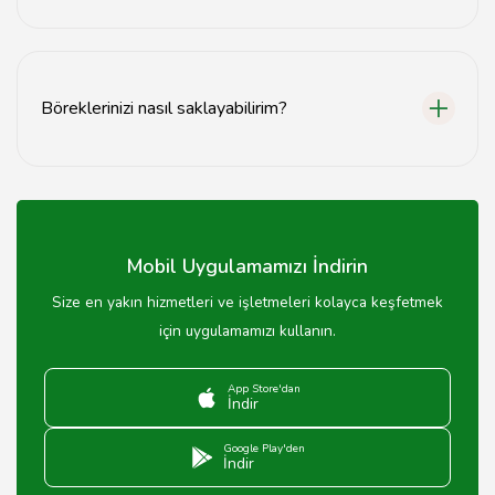
Kırıkkale'deki börekçilerde kıymalı, peynirli, patatesli ve
ıspanaklı gibi birçok çeşit bulunmaktadır.
Böreklerinizi nasıl saklayabilirim?
Böreklerinizi taze tutmak için buzdolabında saklayabilir
ve tüketmeden önce fırında ısıtabilirsiniz.
Mobil Uygulamamızı İndirin
Size en yakın hizmetleri ve işletmeleri kolayca keşfetmek
için uygulamamızı kullanın.
App Store'dan
İndir
Google Play'den
İndir