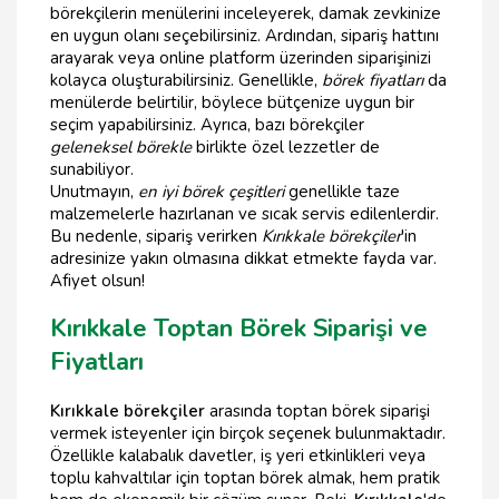
börekçilerin menülerini inceleyerek, damak zevkinize
en uygun olanı seçebilirsiniz. Ardından, sipariş hattını
arayarak veya online platform üzerinden siparişinizi
kolayca oluşturabilirsiniz. Genellikle,
börek fiyatları
da
menülerde belirtilir, böylece bütçenize uygun bir
seçim yapabilirsiniz. Ayrıca, bazı börekçiler
geleneksel börekle
birlikte özel lezzetler de
sunabiliyor.
Unutmayın,
en iyi börek çeşitleri
genellikle taze
malzemelerle hazırlanan ve sıcak servis edilenlerdir.
Bu nedenle, sipariş verirken
Kırıkkale börekçiler
'in
adresinize yakın olmasına dikkat etmekte fayda var.
Afiyet olsun!
Kırıkkale Toptan Börek Siparişi ve
Fiyatları
Kırıkkale börekçiler
arasında toptan börek siparişi
vermek isteyenler için birçok seçenek bulunmaktadır.
Özellikle kalabalık davetler, iş yeri etkinlikleri veya
toplu kahvaltılar için toptan börek almak, hem pratik