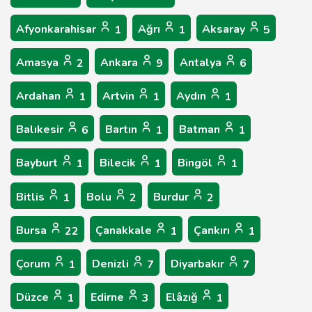
Afyonkarahisar
Ağrı
Aksaray
1
1
5
Amasya
Ankara
Antalya
2
9
6
Ardahan
Artvin
Aydın
1
1
1
Balıkesir
Bartın
Batman
6
1
1
Bayburt
Bilecik
Bingöl
1
1
1
Bitlis
Bolu
Burdur
1
2
2
Bursa
Çanakkale
Çankırı
22
1
1
Çorum
Denizli
Diyarbakır
1
7
7
Düzce
Edirne
Elâzığ
1
3
1