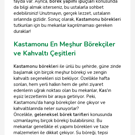
fayda var. Ayrıca,
börek yapımı ipuçları
konusunda
da bilgi almak isterseniz, bu ustalarla sohbet
edebilirsiniz! Unutmayın, gerçek lezzet, ustaların
sırlarında gizlidir. Sonuç olarak,
Kastamonu börekleri
tutkunları için bu mekanlar kaçırılmaması gereken
duraklar!
Kastamonu En Meşhur Börekçiler
ve Kahvaltı Çeşitleri
Kastamonu börekleri
ile ünlü bu şehirde, güne zinde
başlamak için birçok meşhur börekçi ve zengin
kahvaltı seçenekleri sizi bekliyor. Özellikle hafta
sonları, hem yerli halkın hem de şehri ziyaret
edenlerin uğrak noktası olan bu mekanlar,
Kas
'ın
eşsiz lezzetlerini bir araya getiriyor. Peki,
Kastamonu'da hangi börekçiler öne çıkıyor ve
kahvaltılarında neler sunuyorlar?
Öncelikle,
geleneksel börek tarifleri
konusunda
uzmanlaşmış birçok börekçi bulabilirsiniz. Bu
mekanlar genellikle el yapımı börekleri ve taze
malzemeleri ile dikkat çekiyor. Su böreği, tepsi