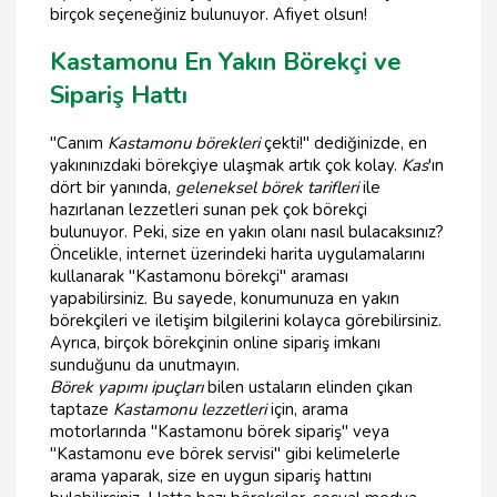
birçok seçeneğiniz bulunuyor. Afiyet olsun!
Kastamonu En Yakın Börekçi ve
Sipariş Hattı
"Canım
Kastamonu börekleri
çekti!" dediğinizde, en
yakınınızdaki börekçiye ulaşmak artık çok kolay.
Kas
'ın
dört bir yanında,
geleneksel börek tarifleri
ile
hazırlanan lezzetleri sunan pek çok börekçi
bulunuyor. Peki, size en yakın olanı nasıl bulacaksınız?
Öncelikle, internet üzerindeki harita uygulamalarını
kullanarak "Kastamonu börekçi" araması
yapabilirsiniz. Bu sayede, konumunuza en yakın
börekçileri ve iletişim bilgilerini kolayca görebilirsiniz.
Ayrıca, birçok börekçinin online sipariş imkanı
sunduğunu da unutmayın.
Börek yapımı ipuçları
bilen ustaların elinden çıkan
taptaze
Kastamonu lezzetleri
için, arama
motorlarında "Kastamonu börek sipariş" veya
"Kastamonu eve börek servisi" gibi kelimelerle
arama yaparak, size en uygun sipariş hattını