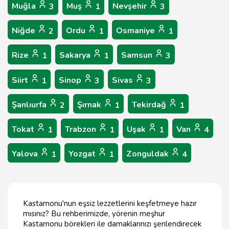
Muğla
Muş
Nevşehir
3
1
3
Niğde
Ordu
Osmaniye
2
1
1
Rize
Sakarya
Samsun
1
1
3
Siirt
Sinop
Sivas
1
3
3
Şanlıurfa
Şırnak
Tekirdağ
2
1
1
Tokat
Trabzon
Uşak
Van
1
1
1
4
Yalova
Yozgat
Zonguldak
1
1
4
Kastamonu'nun eşsiz lezzetlerini keşfetmeye hazır
mısınız? Bu rehberimizde, yörenin meşhur
Kastamonu börekleri ile damaklarınızı şenlendirecek