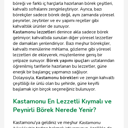
böreği ve farklı iç harçlarla hazırlanan börek çeşitleri,
kahvaltı sofralarını zenginleştiriyor. Ayrıca, bazı
börekçiler sadece börek değil, aynı zamanda yöresel
peynirler, zeytinler ve ev yapımı reçeller gibi
kahvaltılık ürünler de sunuyor.
Kastamonu lezzetleri
denince akla sadece börek
gelmiyor; kahvaltıda sunulan diğer yöresel lezzetler
de damakları şenlendiriyor. Bazı meşhur börekçiler,
kahvaltı menülerine mıhlama, gözleme gibi yöresel
lezzetleri de ekleyerek, müşterilerine geniş bir
yelpaze sunuyor.
Börek yapımı ipuçları
ustalarından
öğrenilmiş tariflerle hazırlanan bu lezzetler, güne
enerjik bir başlangıç yapmanızı sağlıyor.
Dolayısıyla,
Kastamonu börekleri
ve zengin kahvaltı
çeşitliliği ile ünlü olan bu şehirde, güne keyifli
başlamak için birçok seçeneğiniz bulunuyor.
Kastamonu En Lezzetli Kıymalı ve
Peynirli Börek Nerede Yenir?
Kastamonu'ya geldiniz ve meşhur
Kastamonu