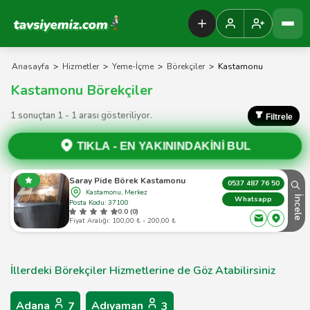
Tavsiyemiz Anasayfa
Anasayfa
>
Hizmetler
>
Yeme-İçme
>
Börekçiler
>
Kastamonu
Kastamonu Börekçiler
1 sonuçtan 1 - 1 arası gösteriliyor.
Filtrele
TIKLA -
EN YAKININDAKİNİ BUL
Saray Pide Börek Kastamonu
0537 487 76 50
Kastamonu, Merkez
İncele
Whatsapp
Posta Kodu: 37100
0.0 (0)
Fiyat Aralığı: 100,00 ₺ - 200,00 ₺
İllerdeki Börekçiler Hizmetlerine de Göz Atabilirsiniz
Adana
Adıyaman
7
3