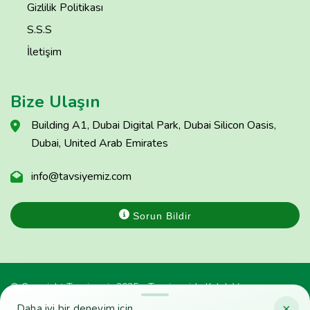
Gizlilik Politikası
S.S.S
İletişim
Bize Ulaşın
Building A1, Dubai Digital Park, Dubai Silicon Oasis,
Dubai, United Arab Emirates
info@tavsiyemiz.com
Sorun Bildir
© Copyright Tavsiyemiz 2025 - Tavsiyemiz'e Kulak Ver
×
Daha iyi bir deneyim için