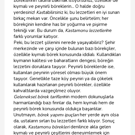
börekleri
nin tadına bakmak istiyorsunuz, özellikle de
kıymalı ve peynirli böreklerin... O halde doğru
yerdesiniz!
Kas
tabilirsiniz ki, bu lezzetleri en iyi sunan
birkaç mekan var. Öncelikle şunu belirtelim; her
börekçinin kendine has bir yoğurma ve pişirme
tekniği var. Bu durum da,
Kastamonu lezzetleri
ne
farklı yorumlar katıyor.
Peki, bu lezzet şölenini nerede yaşayabiliriz? Şehir
merkezinde ve çarşı içinde bulunan bazı börekçiler,
özellikle kıymalı börek konusunda iddialı. Kullandıkları
kıymanın kalitesi ve baharatların dengesi, böreğin
lezzetini doruklara taşıyor. Peynirli böreklerde ise,
kullanılan peynirin yöresel olması büyük önem
taşıyor. Genellikle taze köy peyniri ya da çökelek
kullanılarak hazırlanan peynirli börekler, özellikle
kahvaltılarda vazgeçilmez oluyor.
Geleneksel börek tarifleri
nin modern dokunuşlarla
harmanlandığı bazı fırınlar da, hem kıymalı hem de
peynirli börek konusunda oldukça başarılılar.
Unutmayın,
börek yapımı ipuçları
her yerde aynı olsa
da, ustaların sırları bu lezzetleri farklı kılıyor. Sonuç
olarak,
Kastamonu börekleri
denilince akla gelen
kıymalı ve peynirli çeşitlerini deneyimlemek için