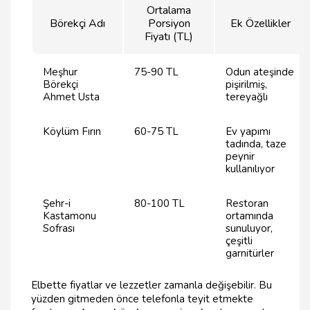
Ortalama
Börekçi Adı
Porsiyon
Ek Özellikler
Fiyatı (TL)
Meşhur
75-90 TL
Odun ateşinde
Börekçi
pişirilmiş,
Ahmet Usta
tereyağlı
Köylüm Fırın
60-75 TL
Ev yapımı
tadında, taze
peynir
kullanılıyor
Şehr-i
80-100 TL
Restoran
Kastamonu
ortamında
Sofrası
sunuluyor,
çeşitli
garnitürler
Elbette fiyatlar ve lezzetler zamanla değişebilir. Bu
yüzden gitmeden önce telefonla teyit etmekte