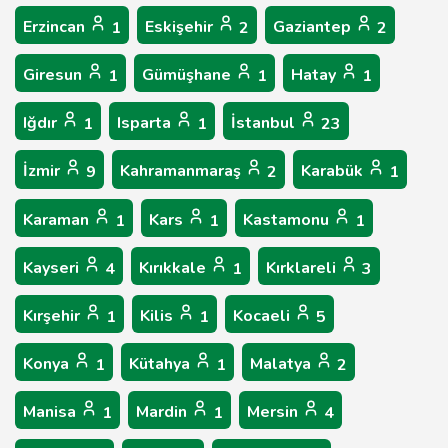
Erzincan
Eskişehir
Gaziantep
1
2
2
Giresun
Gümüşhane
Hatay
1
1
1
Iğdır
Isparta
İstanbul
1
1
23
İzmir
Kahramanmaraş
Karabük
9
2
1
Karaman
Kars
Kastamonu
1
1
1
Kayseri
Kırıkkale
Kırklareli
4
1
3
Kırşehir
Kilis
Kocaeli
1
1
5
Konya
Kütahya
Malatya
1
1
2
Manisa
Mardin
Mersin
1
1
4