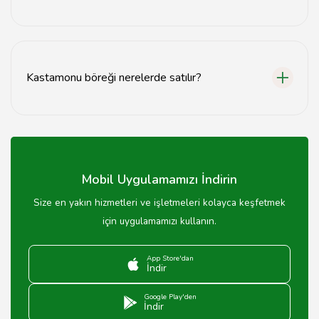
Kastamonu'da kıymalı, patatesli, peynirli ve ıspanaklı
börek gibi çeşitli börek çeşitleri bulunmaktadır.
Kastamonu böreği nerelerde satılır?
Kastamonu böreği, yerel börekçiler, restoranlar ve bazı
marketlerde satılmaktadır.
Mobil Uygulamamızı İndirin
Size en yakın hizmetleri ve işletmeleri kolayca keşfetmek
için uygulamamızı kullanın.
App Store'dan
İndir
Google Play'den
İndir