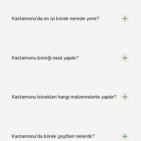
Kastamonu'da en iyi börek nerede yenir?
Kastamonu'da en iyi börek, yerel börekçilerde ve
restoranlarda tadılabilir. Özellikle şehir merkezindeki
geleneksel börekçiler önerilir.
Kastamonu böreği nasıl yapılır?
Kastamonu böreği, ince yufka, kıyma, patates veya
peynir ile hazırlanır. Hamur açıldıktan sonra iç harç
konulup, fırında pişirilir.
Kastamonu börekleri hangi malzemelerle yapılır?
Kastamonu börekleri genellikle un, su, tuz, kıyma,
patates, peynir ve çeşitli baharatlarla yapılır.
Kastamonu'da börek çeşitleri nelerdir?