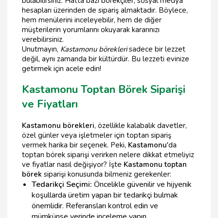
bulabilirsiniz. Hatta bazı börekçiler, sosyal medya
hesapları üzerinden de sipariş almaktadır. Böylece,
hem menülerini inceleyebilir, hem de diğer
müşterilerin yorumlarını okuyarak kararınızı
verebilirsiniz.
Unutmayın,
Kastamonu börekleri
sadece bir lezzet
değil, aynı zamanda bir kültürdür. Bu lezzeti evinize
getirmek için acele edin!
Kastamonu Toptan Börek Siparişi
ve Fiyatları
Kastamonu börekleri
, özellikle kalabalık davetler,
özel günler veya işletmeler için toptan sipariş
vermek harika bir seçenek. Peki,
Kastamonu
'da
toptan börek siparişi verirken nelere dikkat etmeliyiz
ve fiyatlar nasıl değişiyor? İşte
Kastamonu toptan
börek
siparişi konusunda bilmeniz gerekenler:
Tedarikçi Seçimi:
Öncelikle güvenilir ve hijyenik
koşullarda üretim yapan bir tedarikçi bulmak
önemlidir. Referansları kontrol edin ve
mümkünse yerinde inceleme yapın.