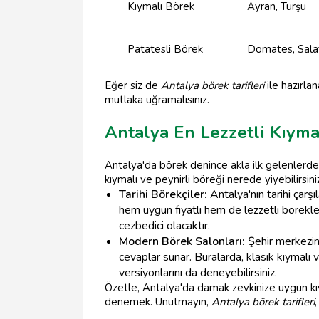
Kıymalı Börek
Ayran, Turşu
Patatesli Börek
Domates, Salat
Eğer siz de
Antalya börek tarifleri
ile hazırla
mutlaka uğramalısınız.
Antalya En Lezzetli Kıyma
Antalya'da börek denince akla ilk gelenlerden 
kıymalı ve peynirli böreği nerede yiyebilirsiniz
Tarihi Börekçiler:
Antalya'nın tarihi çarşı
hem uygun fiyatlı hem de lezzetli börekler
cezbedici olacaktır.
Modern Börek Salonları:
Şehir merkezin
cevaplar sunar. Buralarda, klasik kıymalı ve
versiyonlarını da deneyebilirsiniz.
Özetle, Antalya'da damak zevkinize uygun kıy
denemek. Unutmayın,
Antalya börek tarifleri
,