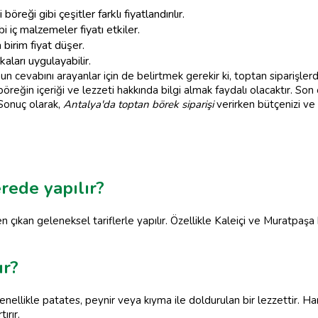
öreği gibi çeşitler farklı fiyatlandırılır.
bi iç malzemeler fiyatı etkiler.
 birim fiyat düşer.
ikaları uygulayabilir.
n cevabını arayanlar için de belirtmek gerekir ki, toptan siparişlerde
reğin içeriği ve lezzeti hakkında bilgi almak faydalı olacaktır. Son o
 Sonuç olarak,
Antalya'da toptan börek siparişi
verirken bütçenizi ve
rede yapılır?
en çıkan geleneksel tariflerle yapılır. Özellikle Kaleiçi ve Muratpaş
ır?
genellikle patates, peynir veya kıyma ile doldurulan bir lezzettir.
ırır.