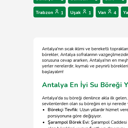
Trabzon
Uşak
Van
Y
1
1
4
Antalya'nın sıcak iklimi ve bereketli toprakl
börekler, Antalya sofralarının vazgeçilmezidir.
sorusuna cevap ararken, Antalya'nın en meşhur
yerler nerelerdir, kıymalı ve peynirli börekler
başlayalım!
Antalya En İyi Su Böreği Y
Antalya'da su böreği denilince akla ilk gelen, 
sevilenlerden olan su böreğini en iyi nerede yi
Börekçi Tevfik:
Uzun yıllardır hizmet vere
porsiyonuna göre değişiyor.
Şarampol Börek Evi:
Şarampol Caddesi üz