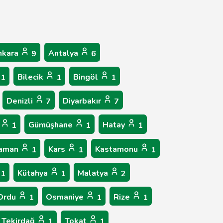
nkara
Antalya
9
6
Bilecik
Bingöl
1
1
1
Denizli
Diyarbakır
7
7
n
Gümüşhane
Hatay
1
1
1
raman
Kars
Kastamonu
1
1
1
Kütahya
Malatya
1
1
2
Ordu
Osmaniye
Rize
1
1
1
Tekirdağ
Tokat
1
1