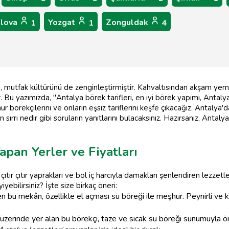
alova
Yozgat
Zonguldak
1
1
4
arı, mutfak kültürünü de zenginleştirmiştir. Kahvaltısından akşam y
 Bu yazımızda, "Antalya börek tarifleri, en iyi börek yapımı, Antalya le
 börekçilerini ve onların eşsiz tariflerini keşfe çıkacağız. Antalya'
in sırrı nedir gibi soruların yanıtlarını bulacaksınız. Hazırsanız, Ant
apan Yerler ve Fiyatları
çıtır çıtır yaprakları ve bol iç harcıyla damakları şenlendiren lezzetle
yebilirsiniz? İşte size birkaç öneri:
n bu mekân, özellikle el açması su böreği ile meşhur. Peynirli ve k
erinde yer alan bu börekçi, taze ve sıcak su böreği sunumuyla öne