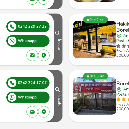
Öne Çıkan
Hakik
0242 229 27 22
Börek
Ant
Posta 
Whatsapp
İncele
Fiyat A
300,00
Öne Çıkan
Börek
0242 324 17 07
An
Posta 
Whatsapp
İncele
Fiyat A
200,00