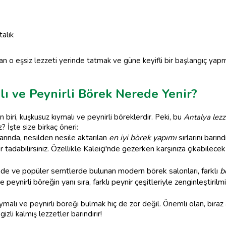
alık
nan o eşsiz lezzeti yerinde tatmak ve güne keyifli bir başlangıç yap
lı ve Peynirli Börek Nerede Yenir?
biri, kuşkusuz kıymalı ve peynirli böreklerdir. Peki, bu
Antalya lezze
? İşte size birkaç öneri:
larında, nesilden nesile aktarılan
en iyi börek yapımı
sırlarını barın
 tadabilirsiniz. Özellikle Kaleiçi'nde gezerken karşınıza çıkabilec
de ve popüler semtlerde bulunan modern börek salonları, farklı
b
 peynirli böreğin yanı sıra, farklı peynir çeşitleriyle zenginleştirilm
malı ve peynirli böreği bulmak hiç de zor değil. Önemli olan, biraz
 gizli kalmış lezzetler barındırır!