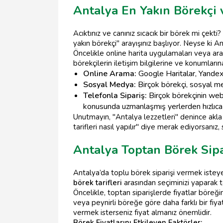
Antalya En Yakın Börekçi v
Acıktınız ve canınız sıcacık bir börek mi çekti
yakın börekçi" arayışınız başlıyor. Neyse ki A
Öncelikle online harita uygulamaları veya aram
börekçilerin iletişim bilgilerine ve konumlarına
Online Arama:
Google Haritalar, Yandex H
Sosyal Medya:
Birçok börekçi, sosyal me
Telefonla Sipariş:
Birçok börekçinin web 
konusunda uzmanlaşmış yerlerden hızlıca si
Unutmayın, "Antalya lezzetleri" denince akla 
tarifleri nasıl yapılır" diye merak ediyorsanız,
Antalya Toptan Börek Sipar
Antalya’da toplu börek siparişi vermek isteyen
börek tarifleri
arasından seçiminizi yaparak to
Öncelikle, toptan siparişlerde fiyatlar böreği
veya peynirli böreğe göre daha farklı bir fiya
vermek isterseniz fiyat almanız önemlidir.
Börek Fiyatlarını Etkileyen Faktörler: