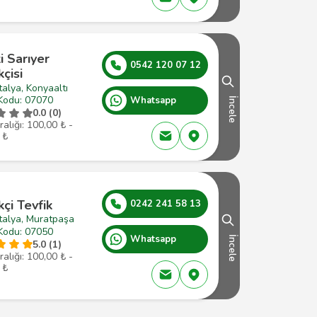
i Sarıyer
0542 120 07 12
çisi
alya, Konyaaltı
Kodu: 07070
Whatsapp
İncele
0.0 (0)
ralığı: 100,00 ₺ -
 ₺
çi Tevfik
0242 241 58 13
talya, Muratpaşa
Kodu: 07050
Whatsapp
İncele
5.0 (1)
ralığı: 100,00 ₺ -
 ₺