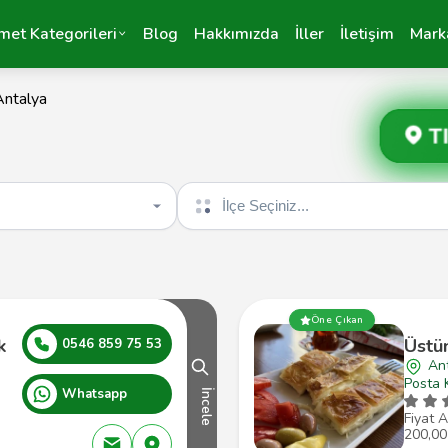
met Kategorileri
Blog
Hakkımızda
İller
İletişim
Mark
Antalya
T
İlçe seçin
Öne Çıkan
k
Üstü
0546 859 75 53
An
Posta 
Whatsapp
İncele
Fiyat A
200,00