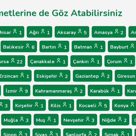
metlerine de Göz Atabilirsiniz
hisar
Ağrı
Aksaray
Amasya
A
1
1
5
2
Balıkesir
Bartın
Batman
Bayburt
6
1
1
ursa
Çanakkale
Çankırı
Çorum
22
1
1
1
Erzincan
Eskişehir
Gaziantep
Giresu
1
2
2
İzmir
Kahramanmaraş
Karabük
Ka
9
2
1
Kırşehir
Kilis
Kocaeli
Konya
3
1
1
5
Muğla
Muş
Nevşehir
Niğde
3
1
3
2
Sinop
Sivas
Şanlıurfa
Şırnak
3
3
2
1