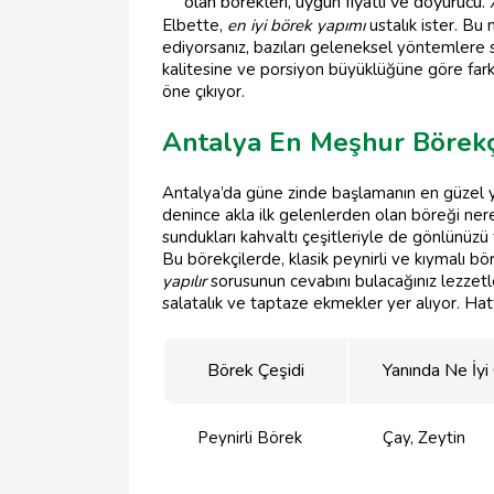
olan börekleri, uygun fiyatlı ve doyurucu.
Elbette,
en iyi börek yapımı
ustalık ister. Bu 
ediyorsanız, bazıları geleneksel yöntemlere sa
kalitesine ve porsiyon büyüklüğüne göre fark
öne çıkıyor.
Antalya En Meşhur Börekçi
Antalya’da güne zinde başlamanın en güzel yo
denince akla ilk gelenlerden olan böreği ne
sundukları kahvaltı çeşitleriyle de gönlünüzü
Bu börekçilerde, klasik peynirli ve kıymalı bör
yapılır
sorusunun cevabını bulacağınız lezzetler
salatalık ve taptaze ekmekler yer alıyor. Hatt
Börek Çeşidi
Yanında Ne İyi
Peynirli Börek
Çay, Zeytin