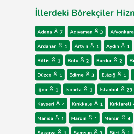
İllerdeki Börekçiler Hiz
Adana
Adıyaman
Afyonkara
7
3
Ardahan
Artvin
Aydın
1
1
1
Bitlis
Bolu
Burdur
B
1
2
2
Düzce
Edirne
Elâzığ
1
3
1
Iğdır
Isparta
İstanbul
1
1
23
Kayseri
Kırıkkale
Kırklareli
4
1
Manisa
Mardin
Mersin
1
1
4
Sakarya
Samsun
Siirt
1
3
1