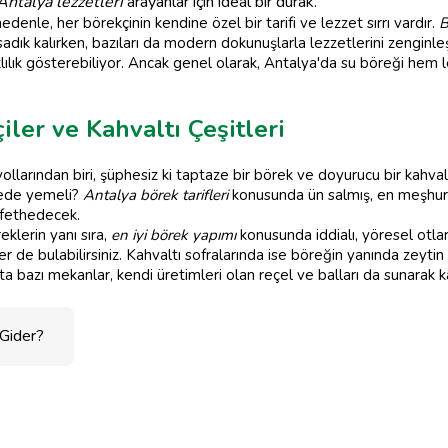
Antalya lezzetleri
arayanlar için ideal bir durak.
nedenle, her börekçinin kendine özel bir tarifi ve lezzet sırrı vardır.
B
dık kalırken, bazıları da modern dokunuşlarla lezzetlerini zenginleş
lılık gösterebiliyor. Ancak genel olarak, Antalya'da su böreği hem
ler ve Kahvaltı Çeşitleri
llarından biri, şüphesiz ki taptaze bir börek ve doyurucu bir kahva
rede yemeli?
Antalya börek tarifleri
konusunda ün salmış, en meşhur 
 fethedecek.
eklerin yanı sıra,
en iyi börek yapımı
konusunda iddialı, yöresel otlar
 de bulabilirsiniz. Kahvaltı sofralarında ise böreğin yanında zeytin 
a bazı mekanlar, kendi üretimleri olan reçel ve balları da sunarak k
 Gider?