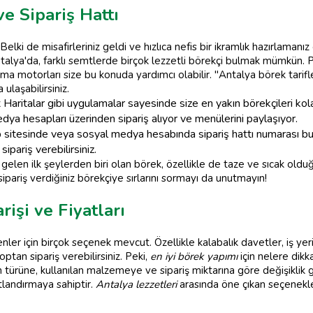
e Sipariş Hattı
? Belki de misafirleriniz geldi ve hızlıca nefis bir ikramlık hazırlama
ntalya'da, farklı semtlerde birçok lezzetli börekçi bulmak mümkün. Pe
a motorları size bu konuda yardımcı olabilir. "Antalya börek tarifler
 ulaşabilirsiniz.
aritalar gibi uygulamalar sayesinde size en yakın börekçileri kolay
dya hesapları üzerinden sipariş alıyor ve menülerini paylaşıyor.
sitesinde veya sosyal medya hesabında sipariş hattı numarası bulu
pariş verebilirsiniz.
gelen ilk şeylerden biri olan börek, özellikle de taze ve sıcak old
 sipariş verdiğiniz börekçiye sırlarını sormayı da unutmayın!
işi ve Fiyatları
ler için birçok seçenek mevcut. Özellikle kalabalık davetler, iş yeri 
ptan sipariş verebilirsiniz. Peki,
en iyi börek yapımı
için nelere dikka
n türüne, kullanılan malzemeye ve sipariş miktarına göre değişiklik g
tlandırmaya sahiptir.
Antalya lezzetleri
arasında öne çıkan seçenekler