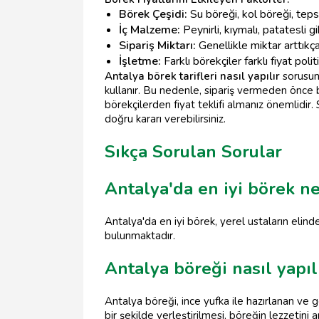
Börek Çeşidi:
Su böreği, kol böreği, tepsi b
İç Malzeme:
Peynirli, kıymalı, patatesli gi
Sipariş Miktarı:
Genellikle miktar arttıkça
İşletme:
Farklı börekçiler farklı fiyat polit
Antalya börek tarifleri nasıl yapılır
sorusunu
kullanır. Bu nedenle, sipariş vermeden önce bö
börekçilerden fiyat teklifi almanız önemlidir.
doğru kararı verebilirsiniz.
Sıkça Sorulan Sorular
Antalya'da en iyi börek ne
Antalya'da en iyi börek, yerel ustaların elind
bulunmaktadır.
Antalya böreği nasıl yapıl
Antalya böreği, ince yufka ile hazırlanan ve 
bir şekilde yerleştirilmesi, böreğin lezzetini art