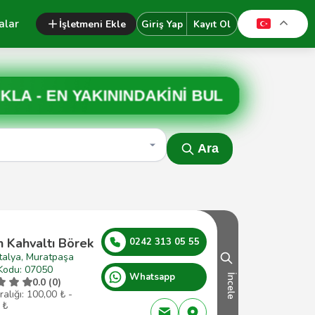
alar
İşletmeni Ekle
Giriş Yap
Kayıt Ol
IKLA -
EN YAKININDAKİNİ BUL
Ara
n Kahvaltı Börek
0242 313 05 55
talya, Muratpaşa
Kodu: 07050
Whatsapp
İncele
0.0 (0)
ralığı: 100,00 ₺ -
 ₺