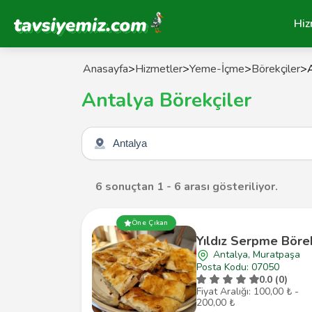
Tavsiyemiz Anasayfa
Hiz
Anasayfa
>
Hizmetler
>
Yeme-İçme
>
Börekçiler
>
Antalya Börekçiler
Şehir seçin
6 sonuçtan 1 - 6 arası gösteriliyor.
Öne Çıkan
Yıldız Serpme Böre
Antalya, Muratpaşa
Posta Kodu: 07050
0.0 (0)
Fiyat Aralığı: 100,00 ₺ -
200,00 ₺