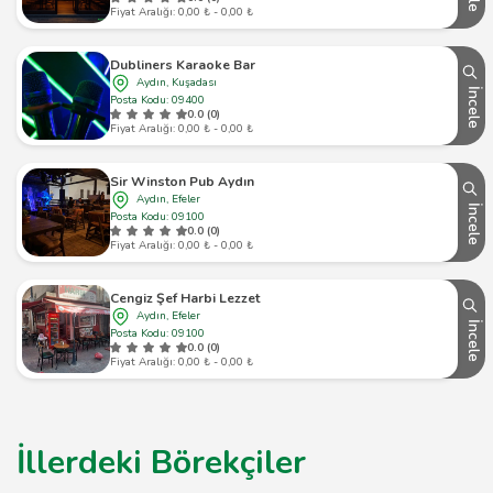
Fiyat Aralığı: 0,00 ₺ - 0,00 ₺
Dubliners Karaoke Bar
Aydın, Kuşadası
İncele
Posta Kodu: 09400
0.0 (0)
Fiyat Aralığı: 0,00 ₺ - 0,00 ₺
Sir Winston Pub Aydın
Aydın, Efeler
İncele
Posta Kodu: 09100
0.0 (0)
Fiyat Aralığı: 0,00 ₺ - 0,00 ₺
Cengiz Şef Harbi Lezzet
Aydın, Efeler
İncele
Posta Kodu: 09100
0.0 (0)
Fiyat Aralığı: 0,00 ₺ - 0,00 ₺
İllerdeki Börekçiler