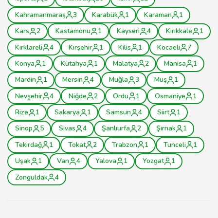
Kahramanmaraş
3
Karabük
1
Karaman
1
Kars
2
Kastamonu
1
Kayseri
4
Kırıkkale
1
Kırklareli
4
Kırşehir
1
Kilis
1
Kocaeli
7
Konya
1
Kütahya
1
Malatya
2
Manisa
1
Mardin
1
Mersin
4
Muğla
3
Muş
1
Nevşehir
4
Niğde
2
Ordu
1
Osmaniye
1
Rize
1
Sakarya
1
Samsun
4
Siirt
1
Sinop
5
Sivas
4
Şanlıurfa
2
Şırnak
1
Tekirdağ
1
Tokat
2
Trabzon
1
Tunceli
1
Uşak
1
Van
4
Yalova
1
Yozgat
1
Zonguldak
4