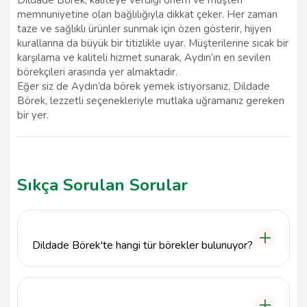
memnuniyetine olan bağlılığıyla dikkat çeker. Her zaman
taze ve sağlıklı ürünler sunmak için özen gösterir, hijyen
kurallarına da büyük bir titizlikle uyar. Müşterilerine sıcak bir
karşılama ve kaliteli hizmet sunarak, Aydın’ın en sevilen
börekçileri arasında yer almaktadır.
Eğer siz de Aydın’da börek yemek istiyorsanız, Dildade
Börek, lezzetli seçenekleriyle mutlaka uğramanız gereken
bir yer.
Sıkça Sorulan Sorular
Dildade Börek'te hangi tür börekler bulunuyor?
Dildade Börek, geleneksel Türk mutfağının
vazgeçilmezi olan çeşitli börekler sunmaktadır.
Peynirli, kıymalı, ıspanaklı ve patatesli gibi birçok