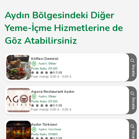
Aydın Bölgesindeki Diğer
Yeme-İçme Hizmetlerine de
Göz Atabilirsiniz
Köfteci Demirel
Aydın, Efeler
İncele
Posta Kodu: 09100
0.0 (0)
Fiyat Aralığı: 0,00 ₺ - 0,00 ₺
Agora Restaurant Aydın
Aydın, Efeler
İncele
Posta Kodu: 09100
0.0 (0)
Fiyat Aralığı: 0,00 ₺ - 0,00 ₺
Aydın Türküevi
Aydın, İncirliova
İncele
Posta Kodu: 09600
0.0 (0)