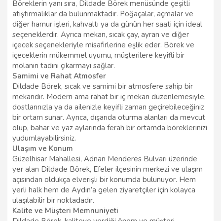
Böreklerin yanı sıra, Dildade Börek menüsünde çeşitli
atıştırmalıklar da bulunmaktadır. Poğaçalar, açmalar ve
diğer hamur işleri, kahvaltı ya da günün her saati için ideal
seçeneklerdir. Ayrıca mekan, sıcak çay, ayran ve diğer
içecek seçenekleriyle misafirlerine eşlik eder. Börek ve
içeceklerin mükemmel uyumu, müşterilere keyifli bir
molanın tadını çıkarmayı sağlar.
Samimi ve Rahat Atmosfer
Dildade Börek, sıcak ve samimi bir atmosfere sahip bir
mekandır. Modern ama rahat bir iç mekan düzenlemesiyle,
dostlarınızla ya da ailenizle keyifli zaman geçirebileceğiniz
bir ortam sunar. Ayrıca, dışarıda oturma alanları da mevcut
olup, bahar ve yaz aylarında ferah bir ortamda böreklerinizi
yudumlayabilirsiniz.
Ulaşım ve Konum
Güzelhisar Mahallesi, Adnan Menderes Bulvarı üzerinde
yer alan Dildade Börek, Efeler ilçesinin merkezi ve ulaşım
açısından oldukça elverişli bir konumda bulunuyor. Hem
yerli halk hem de Aydın’a gelen ziyaretçiler için kolayca
ulaşılabilir bir noktadadır.
Kalite ve Müşteri Memnuniyeti
Dildade Börek, kaliteye verdiği önem ve müşteri