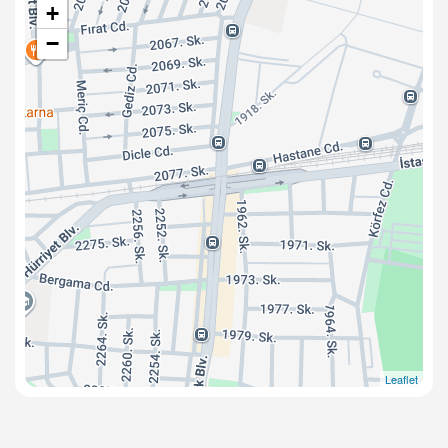
+
−
Leaflet