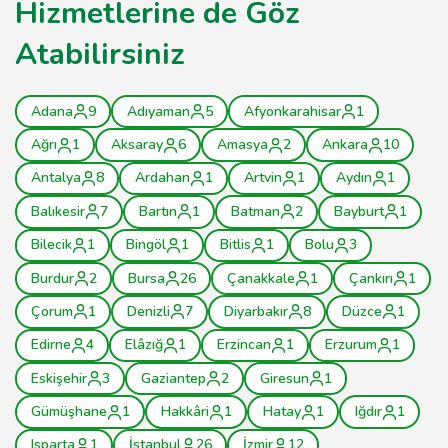
Hizmetlerine de Göz
Atabilirsiniz
Adana
9
Adıyaman
5
Afyonkarahisar
1
Ağrı
1
Aksaray
6
Amasya
2
Ankara
10
Antalya
8
Ardahan
1
Artvin
1
Aydın
1
Balıkesir
7
Bartın
1
Batman
2
Bayburt
1
Bilecik
1
Bingöl
1
Bitlis
1
Bolu
3
Burdur
2
Bursa
26
Çanakkale
1
Çankırı
1
Çorum
1
Denizli
7
Diyarbakır
8
Düzce
1
Edirne
4
Elâzığ
1
Erzincan
1
Erzurum
1
Eskişehir
3
Gaziantep
2
Giresun
1
Gümüşhane
1
Hakkâri
1
Hatay
1
Iğdır
1
Isparta
1
İstanbul
26
İzmir
12