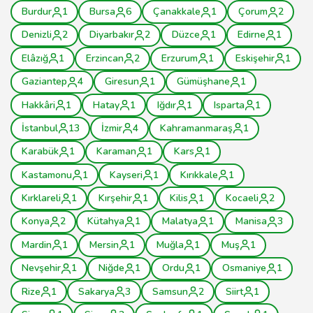
Burdur
1
Bursa
6
Çanakkale
1
Çorum
2
Denizli
2
Diyarbakır
2
Düzce
1
Edirne
1
Elâzığ
1
Erzincan
2
Erzurum
1
Eskişehir
1
Gaziantep
4
Giresun
1
Gümüşhane
1
Hakkâri
1
Hatay
1
Iğdır
1
Isparta
1
İstanbul
13
İzmir
4
Kahramanmaraş
1
Karabük
1
Karaman
1
Kars
1
Kastamonu
1
Kayseri
1
Kırıkkale
1
Kırklareli
1
Kırşehir
1
Kilis
1
Kocaeli
2
Konya
2
Kütahya
1
Malatya
1
Manisa
3
Mardin
1
Mersin
1
Muğla
1
Muş
1
Nevşehir
1
Niğde
1
Ordu
1
Osmaniye
1
Rize
1
Sakarya
3
Samsun
2
Siirt
1