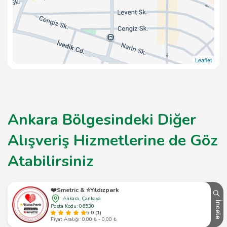
Leaflet
Ankara Bölgesindeki Diğer
Alışveriş Hizmetlerine de Göz
Atabilirsiniz
❤️Smetric & ⭐️Yıldızpark
Ankara, Çankaya
İncele
Posta Kodu: 06530
5.0 (1)
Fiyat Aralığı: 0,00 ₺ - 0,00 ₺