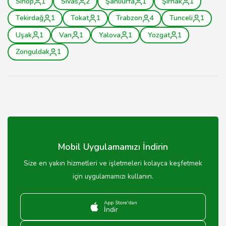
Sinop
1
Sivas
2
Şanlıurfa
1
Şırnak
1
Tekirdağ
1
Tokat
1
Trabzon
4
Tunceli
1
Uşak
1
Van
1
Yalova
1
Yozgat
1
Zonguldak
1
Mobil Uygulamamızı İndirin
Size en yakın hizmetleri ve işletmeleri kolayca keşfetmek
için uygulamamızı kullanın.
App Store'dan
İndir