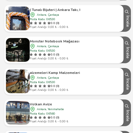
ar | Tunalı Bijuteri | Ankara Takı, Kolye, Bileklik, Toka | Tunalı Hilmi Çanta
Ankara, Çankaya
İncele
Posta Kodu: 06530
0.0 (0)
Fiyat Aralığı: 0,00 ₺ - 0,00 ₺
Monster Notebook Mağazası
Ankara, Çankaya
İncele
Posta Kodu: 06530
0.0 (0)
Fiyat Aralığı: 0,00 ₺ - 0,00 ₺
vfoni Av Malzemeleri Kamp Malzemeleri Tandoğan Mağazası
Ankara, Çankaya
İncele
Posta Kodu: 06530
0.0 (0)
Fiyat Aralığı: 0,00 ₺ - 0,00 ₺
Volkan Avize
Ankara, Yenimahalle
İncele
Posta Kodu: 06560
0.0 (0)
Fiyat Aralığı: 0,00 ₺ - 0,00 ₺