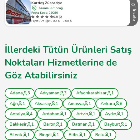
Kardeş Züccaciye
Ankara, Altındağ
İncele
Posta Kodu: 06080
0.0 (0)
Fiyat Aralığı: 0,00 ₺ - 0,00 ₺
İllerdeki Tütün Ürünleri Satış
Noktaları Hizmetlerine de
Göz Atabilirsiniz
Adana
3
Adıyaman
3
Afyonkarahisar
1
Ağrı
1
Aksaray
1
Amasya
1
Ankara
8
Antalya
4
Ardahan
1
Artvin
1
Aydın
1
Balıkesir
1
Bartın
1
Batman
1
Bayburt
1
Bilecik
1
Bingöl
1
Bitlis
1
Bolu
1