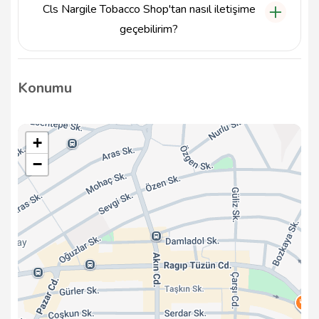
Cls Nargile Tobacco Shop'tan nasıl iletişime
geçebilirim?
Cls Nargile Tobacco Shop ile iletişime geçmek için
5549641968 numaralı telefondan arayabilir veya
Konumu
info@tavsiyemiz.com e-posta adresine yazabilirsiniz.
+
−