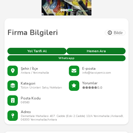
Firma Bilgileri
Bildir
Yol Tarifi Al
Hemen Ara
Whatsapp
Şehir / İlçe
E-posta
Ankara / Yenimahalle
info@tavsiyemiz.com
Yorumlar
Kategori
0.0
Tütün Ürünleri Satış Noktaları
Posta Kodu
06560
Adres
Demetlale Mahallesi 407. Cadde (Eski 2.Cadde) 13/A Yenimahalle /AnkaraB,
06300 Yenimahalle/Ankara