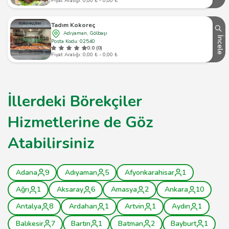
Fiyat Aralığı: 0,00 ₺ - 0,00 ₺
Tadım Kokoreç
Adıyaman, Gölbaşı
İncele
Posta Kodu: 02540
0.0 (0)
Fiyat Aralığı: 0,00 ₺ - 0,00 ₺
İllerdeki Börekçiler
Hizmetlerine de Göz
Atabilirsiniz
Adana
9
Adıyaman
5
Afyonkarahisar
1
Ağrı
1
Aksaray
6
Amasya
2
Ankara
10
Antalya
8
Ardahan
1
Artvin
1
Aydın
1
Balıkesir
7
Bartın
1
Batman
2
Bayburt
1