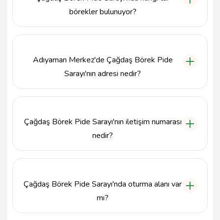
börekler bulunuyor?
Çağdaş Börek Pide Sarayı, çeşitli börek çeşitleri
sunmaktadır. Özellikle kıymalı, peynirli ve ıspanaklı
börekleri ile ünlüdür. Ayrıca, günlük olarak taze
Adıyaman Merkez'de Çağdaş Börek Pide
hazırlanan farklı lezzetler de menüsünde yer
almaktadır.
Sarayı'nın adresi nedir?
Çağdaş Börek Pide Sarayı, Hocaömer Mahallesi,
Gölebatmaz Caddesi, 02100 Adıyaman
Merkez/Adıyaman adresinde bulunmaktadır.
Çağdaş Börek Pide Sarayı'nın iletişim numarası
nedir?
Çağdaş Börek Pide Sarayı ile iletişime geçmek için
0416 216 0600 numaralı telefonu arayabilirsiniz.
Çağdaş Börek Pide Sarayı'nda oturma alanı var
mı?
Evet, Çağdaş Börek Pide Sarayı'nda hem iç mekan