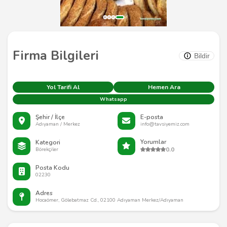
Firma Bilgileri
Bildir
Yol Tarifi Al
Hemen Ara
Whatsapp
Şehir / İlçe
E-posta
Adıyaman / Merkez
info@tavsiyemiz.com
Yorumlar
Kategori
0.0
Börekçiler
Posta Kodu
02230
Adres
Hocaömer, Gölebatmaz Cd., 02100 Adıyaman Merkez/Adıyaman