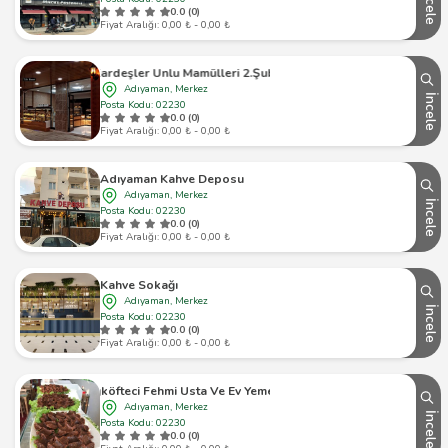
İncele
0.0 (0)
Fiyat Aralığı: 0,00 ₺ - 0,00 ₺
Kardeşler Unlu Mamülleri 2.Şube
Adıyaman, Merkez
İncele
Posta Kodu: 02230
0.0 (0)
Fiyat Aralığı: 0,00 ₺ - 0,00 ₺
Adıyaman Kahve Deposu
Adıyaman, Merkez
İncele
Posta Kodu: 02230
0.0 (0)
Fiyat Aralığı: 0,00 ₺ - 0,00 ₺
Kahve Sokağı
Adıyaman, Merkez
İncele
Posta Kodu: 02230
0.0 (0)
Fiyat Aralığı: 0,00 ₺ - 0,00 ₺
Çiğköfteci Fehmi Usta Ve Ev Yemekleri
Adıyaman, Merkez
İncele
Posta Kodu: 02230
0.0 (0)