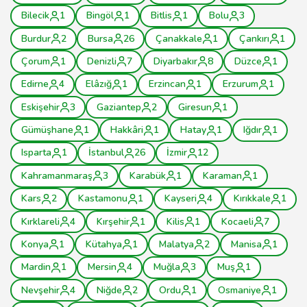
Bilecik
1
Bingöl
1
Bitlis
1
Bolu
3
Burdur
2
Bursa
26
Çanakkale
1
Çankırı
1
Çorum
1
Denizli
7
Diyarbakır
8
Düzce
1
Edirne
4
Elâzığ
1
Erzincan
1
Erzurum
1
Eskişehir
3
Gaziantep
2
Giresun
1
Gümüşhane
1
Hakkâri
1
Hatay
1
Iğdır
1
Isparta
1
İstanbul
26
İzmir
12
Kahramanmaraş
3
Karabük
1
Karaman
1
Kars
2
Kastamonu
1
Kayseri
4
Kırıkkale
1
Kırklareli
4
Kırşehir
1
Kilis
1
Kocaeli
7
Konya
1
Kütahya
1
Malatya
2
Manisa
1
Mardin
1
Mersin
4
Muğla
3
Muş
1
Nevşehir
4
Niğde
2
Ordu
1
Osmaniye
1