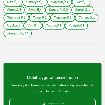
Rize
1
Sakarya
1
Samsun
4
Siirt
1
Sinop
5
Sivas
4
Şanlıurfa
2
Şırnak
1
Tekirdağ
1
Tokat
2
Trabzon
1
Tunceli
1
Uşak
1
Van
4
Yalova
1
Yozgat
1
Zonguldak
4
Mobil Uygulamamızı İndirin
Size en yakın hizmetleri ve işletmeleri kolayca keşfetmek
için uygulamamızı kullanın.
App Store'dan