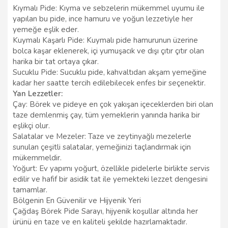
Kıymalı Pide: Kıyma ve sebzelerin mükemmel uyumu ile
yapılan bu pide, ince hamuru ve yoğun lezzetiyle her
yemeğe eşlik eder.
Kuymalı Kaşarlı Pide: Kuymalı pide hamurunun üzerine
bolca kaşar eklenerek, içi yumuşacık ve dışı çıtır çıtır olan
harika bir tat ortaya çıkar.
Sucuklu Pide: Sucuklu pide, kahvaltıdan akşam yemeğine
kadar her saatte tercih edilebilecek enfes bir seçenektir.
Yan Lezzetler:
Çay: Börek ve pideye en çok yakışan içeceklerden biri olan
taze demlenmiş çay, tüm yemeklerin yanında harika bir
eşlikçi olur.
Salatalar ve Mezeler: Taze ve zeytinyağlı mezelerle
sunulan çeşitli salatalar, yemeğinizi taçlandırmak için
mükemmeldir.
Yoğurt: Ev yapımı yoğurt, özellikle pidelerle birlikte servis
edilir ve hafif bir asidik tat ile yemekteki lezzet dengesini
tamamlar.
Bölgenin En Güvenilir ve Hijyenik Yeri
Çağdaş Börek Pide Sarayı, hijyenik koşullar altında her
ürünü en taze ve en kaliteli şekilde hazırlamaktadır.