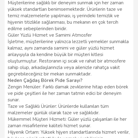
Müşterilerine sağlıklı bir deneyim sunmak için her zaman
yüksek standartları benimsemektedir. Ürünlerin taze ve
temiz malzemelerle yapılması, iş yerindeki temizlik ve
hijyenin titizlikle sağlanması, bu mekanın en çok tercih
edilme sebeplerinden biridir.
Güler Yüzlü Hizmet ve Samimi Atmosfer
İşletme, müşterilerine yalnızca lezzetli yemekler sunmakla
kalmaz, aynı zamanda samimi ve güler yüzlü hizmet
anlayışıyla da kendine büyük bir müşteri kitlesi
oluşturmuştur. Restoranın içi sıcak ve rahat bir atmosfere
sahip olup, arkadaşlarınızla veya ailenizle rahatça vakit
geçirebileceğiniz bir mekan sunmaktadır.
Neden Çağdaş Börek Pide Sarayı?
Zengin Menüler: Farklı damak zevklerine hitap eden börek
ve pide çeşitleri ile her zaman tatmin edici bir deneyim
sunar.
Taze ve Sağlıklı Ürünler: Ürünlerde kullanılan tüm
malzemeler günlük olarak taze ve sağlıklıdır.
Mükemmel Müşteri Hizmeti: Güler yüzlü çalışanları ile her
zaman misafirlerine kaliteli hizmet sunar.
Hijyenik Ortam: Yüksek hijyen standartlarında hizmet verilir,