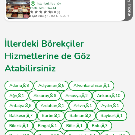
İstanbul, Kadıköy
İncele
Posta Kodu: 34744
0.0 (0)
Fiyat Aralığı: 0,00 ₺ - 0,00 ₺
İllerdeki Börekçiler
Hizmetlerine de Göz
Atabilirsiniz
Adana
9
Adıyaman
5
Afyonkarahisar
1
Ağrı
1
Aksaray
6
Amasya
2
Ankara
10
Antalya
8
Ardahan
1
Artvin
1
Aydın
1
Balıkesir
7
Bartın
1
Batman
2
Bayburt
1
Bilecik
1
Bingöl
1
Bitlis
1
Bolu
3