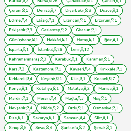
Burdur
2
Bursa
26
Çanakkale
1
Çankırı
1
Çorum
1
Denizli
7
Diyarbakır
8
Düzce
1
Edirne
4
Elâzığ
1
Erzincan
1
Erzurum
1
Eskişehir
3
Gaziantep
2
Giresun
1
Gümüşhane
1
Hakkâri
1
Hatay
1
Iğdır
1
Isparta
1
İstanbul
26
İzmir
12
Kahramanmaraş
3
Karabük
1
Karaman
1
Kars
2
Kastamonu
1
Kayseri
4
Kırıkkale
1
Kırklareli
4
Kırşehir
1
Kilis
1
Kocaeli
7
Konya
1
Kütahya
1
Malatya
2
Manisa
1
Mardin
1
Mersin
4
Muğla
3
Muş
1
Nevşehir
4
Niğde
2
Ordu
1
Osmaniye
1
Rize
1
Sakarya
1
Samsun
4
Siirt
1
Sinop
5
Sivas
4
Şanlıurfa
2
Şırnak
1