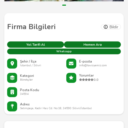
Firma Bilgileri
Bildir
Yol Tarifi Al
Hemen Ara
Whatsapp
Şehir / İlçe
E-posta
İstanbul / Silivri
info@tavsiyemiz.com
Yorumlar
Kategori
0.0
Börekçiler
Posta Kodu
34594
Adres
Selimpaşa, Kadir Has Cd. No:18, 34590 Silivri/İstanbul