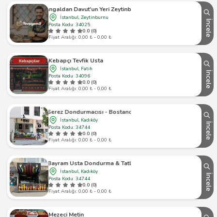
Mangaldan Davut'un Yeri Zeytinburnu
İstanbul, Zeytinburnu
İncele
Posta Kodu: 34025
0.0 (0)
Fiyat Aralığı: 0,00 ₺ - 0,00 ₺
Kebapçı Tevfik Usta
İstanbul, Fatih
İncele
Posta Kodu: 34096
0.0 (0)
Fiyat Aralığı: 0,00 ₺ - 0,00 ₺
Serez Dondurmacısı - Bostancı
İstanbul, Kadıköy
İncele
Posta Kodu: 34744
0.0 (0)
Fiyat Aralığı: 0,00 ₺ - 0,00 ₺
Bayram Usta Dondurma & Tatlı
İstanbul, Kadıköy
İncele
Posta Kodu: 34744
0.0 (0)
Fiyat Aralığı: 0,00 ₺ - 0,00 ₺
Mezeci Metin