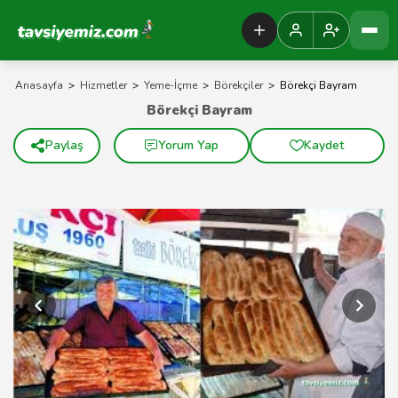
Tavsiyemiz Anasayfa
Anasayfa
>
Hizmetler
>
Yeme-İçme
>
Börekçiler
>
Börekçi Bayram
Börekçi Bayram
Paylaş
Yorum Yap
Kaydet