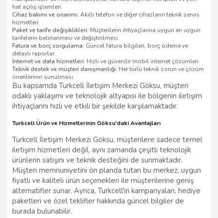
hat açılış işlemleri.
Cihaz bakımı ve onarımı:
Akıllı telefon ve diğer cihazların teknik servis
hizmetleri.
Paket ve tarife değişiklikleri:
Müşterilerin ihtiyaçlarına uygun en uygun
tarifelerin belirlenmesi ve değiştirilmesi.
Fatura ve borç sorgulama:
Güncel fatura bilgileri, borç ödeme ve
detaylı raporlar.
İnternet ve data hizmetleri:
Hızlı ve güvenilir mobil internet çözümleri.
Teknik destek ve müşteri danışmanlığı:
Her türlü teknik sorun ve çözüm
önerilerinin sunulması.
Bu kapsamda Turkcell İletişim Merkezi Göksu, müşteri
odaklı yaklaşımı ve teknolojik altyapısı ile bölgenin iletişim
ihtiyaçlarını hızlı ve etkili bir şekilde karşılamaktadır.
Turkcell Ürün ve Hizmetlerinin Göksu'daki Avantajları
Turkcell İletişim Merkezi Göksu, müşterilere sadece temel
iletişim hizmetleri değil, aynı zamanda çeşitli teknolojik
ürünlerin satışını ve teknik desteğini de sunmaktadır.
Müşteri memnuniyetini ön planda tutan bu merkez, uygun
fiyatlı ve kaliteli ürün seçenekleri ile müşterilerine geniş
alternatifler sunar. Ayrıca, Turkcell'in kampanyaları, hediye
paketleri ve özel teklifler hakkında güncel bilgiler de
burada bulunabilir.