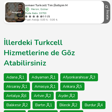
Teknomavi Turkcell Tim (İletişim Merkezi)
Mersin, Gülnar
İncele
Posta Kodu: 33700
0.0 (0)
Fiyat Aralığı: 0,00 ₺ - 0,00 ₺
İllerdeki Turkcell
Hizmetlerine de Göz
Atabilirsiniz
Adana
1
Adıyaman
1
Afyonkarahisar
3
Aksaray
1
Amasya
1
Ankara
5
Antalya
6
Artvin
2
Aydın
2
Balıkesir
2
Bartın
1
Bilecik
2
Burdur
4