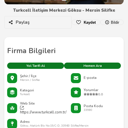
Turkcell İletişim Merkezi Göksu - Mersin Silifke
Paylaş
Kaydet
Bildir
Firma Bilgileri
Yol Tarifi Al
Hemen Ara
Şehir / İlçe
E-posta
Mersin / Silifke
Yorumlar
Kategori
0.0
Turkcell
Web Site
Posta Kodu
33980
https://www.turkcell.com.tr/
Adres
Göksu, Atatürk Blv No:19/C-D, 33960 Silifke/Mersin