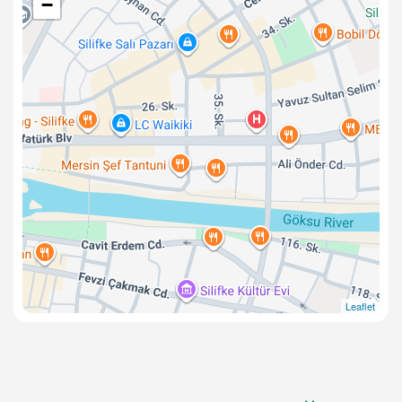
−
Leaflet