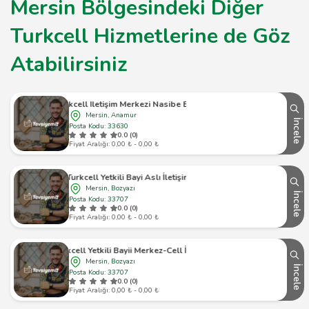
Mersin Bölgesindeki Diğer
Turkcell Hizmetlerine de Göz
Atabilirsiniz
Turkcell Iletişim Merkezi Nasibe Erdem
Mersin, Anamur
İncele
Posta Kodu: 33630
0.0 (0)
Fiyat Aralığı: 0,00 ₺ - 0,00 ₺
Turkcell Yetkili Bayi Aslı İletişim
Mersin, Bozyazı
İncele
Posta Kodu: 33707
0.0 (0)
Fiyat Aralığı: 0,00 ₺ - 0,00 ₺
Turkcell Yetkili Bayii Merkez-Cell İletişim
Mersin, Bozyazı
İncele
Posta Kodu: 33707
0.0 (0)
Fiyat Aralığı: 0,00 ₺ - 0,00 ₺