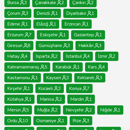
Bursa
3
Çanakkale
2
Çankırı
2
Çorum
3
Denizli
1
Diyarbakır
1
Edirne
1
Elâzığ
1
Erzincan
1
Erzurum
7
Eskişehir
1
Gaziantep
1
Giresun
8
Gümüşhane
3
Hakkâri
3
Hatay
4
Isparta
2
İstanbul
4
İzmir
2
Kahramanmaraş
5
Karabük
1
Kars
4
Kastamonu
1
Kayseri
3
Kırklareli
3
Kırşehir
1
Kocaeli
3
Konya
7
Kütahya
1
Manisa
2
Mardin
1
Mersin
5
Muğla
2
Nevşehir
2
Niğde
1
Ordu
10
Osmaniye
1
Rize
3