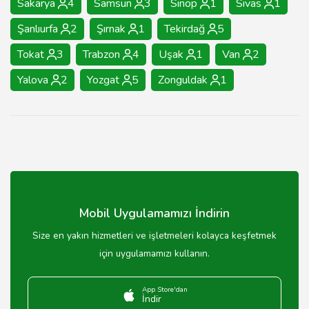
Sakarya
4
Samsun
3
Sinop
1
Sivas
1
Şanlıurfa
2
Şırnak
1
Tekirdağ
5
Tokat
3
Trabzon
4
Uşak
1
Van
2
Yalova
2
Yozgat
5
Zonguldak
1
Mobil Uygulamamızı İndirin
Size en yakın hizmetleri ve işletmeleri kolayca keşfetmek
için uygulamamızı kullanın.
App Store'dan
İndir