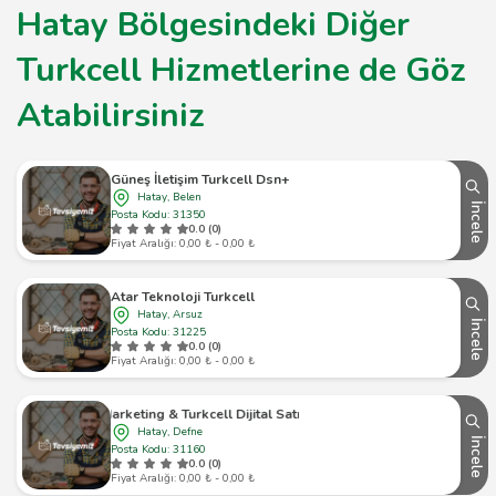
Hatay Bölgesindeki Diğer
Turkcell Hizmetlerine de Göz
Atabilirsiniz
Güneş İletişim Turkcell Dsn+
Hatay, Belen
İncele
Posta Kodu: 31350
0.0 (0)
Fiyat Aralığı: 0,00 ₺ - 0,00 ₺
Atar Teknoloji Turkcell
Hatay, Arsuz
İncele
Posta Kodu: 31225
0.0 (0)
Fiyat Aralığı: 0,00 ₺ - 0,00 ₺
Phone Marketing & Turkcell Dijital Satış Noktası Plus
Hatay, Defne
İncele
Posta Kodu: 31160
0.0 (0)
Fiyat Aralığı: 0,00 ₺ - 0,00 ₺