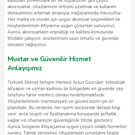
kabloları, powerbank’ler ve hoparlörler gibi çeşitli
aksesuarlar, cihazlarınızın ömrünü uzatmak ve kullanım
deneyiminizi artırmak amacıyla mağazamızda mevcuttur.
Her marka ve model için uygun aksesuar seçenekleri ile
müşterilerimizin ihtiyacına uygun çözümler sunuyoruz.
Ayrıca, aksesuarların orijinalliği ve kalitesi konusunda
titizlikle çalışıyor, ürünlerimizin uzun ömürlü ve güvenilir
olmasını sağlıyoruz.
Mustar ve Güvenilir Hizmet
Anlayışımız
Turkcell Ekenel İletişim Merkezi Arsuz Gözcüler, teknolojik
altyapısı ve uzman kadrosu ile bölgedeki en güvenilir cep
telefonu tamir merkezi olmayı hedeflemektedir.
Müşterilerimizin memnuniyeti ve güveni bizim için ön
plandadır. Bu nedenle, her işlem öncesinde detaylı bilgi
verir, arıza tespiti ve fiyatlandırma konusunda şeffaflık
sağlar ve cihazlarınızın güvenliğinde titizlik gösteririz.
Ayrıca, bölgenin ihtiyaçlarına uygun çözüm odaklı hizmetler
sunarız. Teknik servisimiz, cihazlarınızın sorunlarını tespit