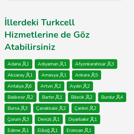
İllerdeki Turkcell
Hizmetlerine de Göz
Atabilirsiniz
Adana
1
Adıyaman
1
Afyonkarahisar
3
Aksaray
1
Amasya
1
Ankara
5
Antalya
6
Artvin
2
Aydın
2
Balıkesir
2
Bartın
1
Bilecik
2
Burdur
4
Bursa
3
Çanakkale
2
Çankırı
2
Çorum
3
Denizli
1
Diyarbakır
1
Edirne
1
Elâzığ
1
Erzincan
1