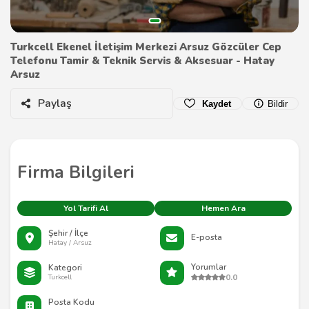
Turkcell Ekenel İletişim Merkezi Arsuz Gözcüler Cep
Telefonu Tamir & Teknik Servis & Aksesuar - Hatay
Arsuz
Paylaş
Kaydet
Bildir
Firma Bilgileri
Yol Tarifi Al
Hemen Ara
Şehir / İlçe
E-posta
Hatay / Arsuz
Yorumlar
Kategori
0.0
Turkcell
Posta Kodu