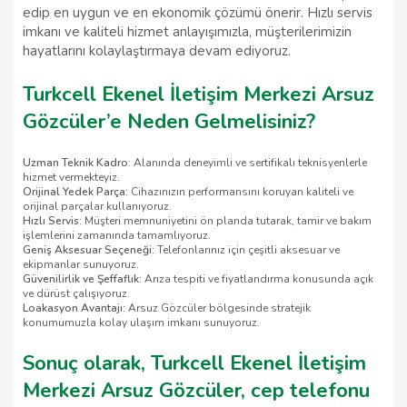
edip en uygun ve en ekonomik çözümü önerir. Hızlı servis
imkanı ve kaliteli hizmet anlayışımızla, müşterilerimizin
hayatlarını kolaylaştırmaya devam ediyoruz.
Turkcell Ekenel İletişim Merkezi Arsuz
Gözcüler’e Neden Gelmelisiniz?
Uzman Teknik Kadro:
Alanında deneyimli ve sertifikalı teknisyenlerle
hizmet vermekteyiz.
Orijinal Yedek Parça:
Cihazınızın performansını koruyan kaliteli ve
orijinal parçalar kullanıyoruz.
Hızlı Servis:
Müşteri memnuniyetini ön planda tutarak, tamir ve bakım
işlemlerini zamanında tamamlıyoruz.
Geniş Aksesuar Seçeneği:
Telefonlarınız için çeşitli aksesuar ve
ekipmanlar sunuyoruz.
Güvenilirlik ve Şeffaflık:
Arıza tespiti ve fiyatlandırma konusunda açık
ve dürüst çalışıyoruz.
Loakasyon Avantajı:
Arsuz Gözcüler bölgesinde stratejik
konumumuzla kolay ulaşım imkanı sunuyoruz.
Sonuç olarak, Turkcell Ekenel İletişim
Merkezi Arsuz Gözcüler, cep telefonu