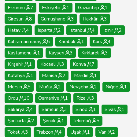
Erzurum
7
Eskişehir
1
Gaziantep
1
Giresun
8
Gümüşhane
3
Hakkâri
3
Hatay
4
Isparta
2
İstanbul
4
İzmir
2
Kahramanmaraş
5
Karabük
1
Kars
4
Kastamonu
1
Kayseri
3
Kırklareli
3
Kırşehir
1
Kocaeli
3
Konya
7
Kütahya
1
Manisa
2
Mardin
1
Mersin
5
Muğla
2
Nevşehir
2
Niğde
1
Ordu
10
Osmaniye
1
Rize
3
Sakarya
4
Samsun
3
Sinop
1
Sivas
1
Şanlıurfa
2
Şırnak
1
Tekirdağ
5
Tokat
3
Trabzon
4
Uşak
1
Van
2