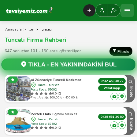
Tavsiyemiz Anasayfa
Anasayfa
>
İller
>
Tunceli
Tunceli Firma Rehberi
647 sonuçtan 101 - 150 arası gösteriliyor.
Filtrele
TIKLA -
EN YAKININDAKİNİ BUL
Celal Züccaciye Tunceli Korkmaz Bayii
0532 450 36 72
Tunceli, Merkez
İncele
Whatsapp
Posta Kodu: 62002
0.0 (0)
Fiyat Aralığı: 100,00 ₺ - 400,00 ₺
Pertek Halk Eğitimi Merkezi
0428 651 20 80
Tunceli, Pertek
İncele
Posta Kodu: 62502
0.0 (0)