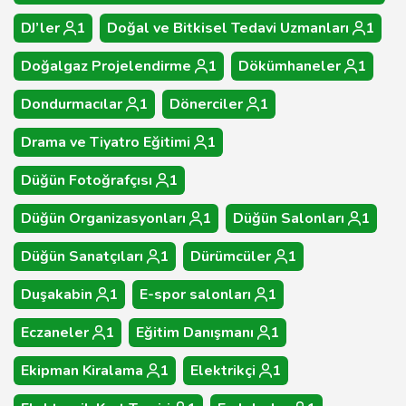
DJ’ler
1
Doğal ve Bitkisel Tedavi Uzmanları
1
Doğalgaz Projelendirme
1
Dökümhaneler
1
Dondurmacılar
1
Dönerciler
1
Drama ve Tiyatro Eğitimi
1
Düğün Fotoğrafçısı
1
Düğün Organizasyonları
1
Düğün Salonları
1
Düğün Sanatçıları
1
Dürümcüler
1
Duşakabin
1
E-spor salonları
1
Eczaneler
1
Eğitim Danışmanı
1
Ekipman Kiralama
1
Elektrikçi
1