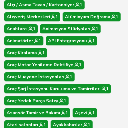
Alçı / Asma Tavan / Kartonpiyer
1
Alışveriş Merkezleri
1
Alüminyum Doğrama
1
Anahtarcı
1
Animasyon Stüdyoları
1
Animatörler
1
API Entegrasyonu
1
Araç Kiralama
1
Araç Motor Yenileme Rektifiye
1
Araç Muayene İstasyonları
1
Araç Şarj İstasyonu Kurulumu ve Tamircileri
1
Araç Yedek Parça Satışı
1
Asansör Tamir ve Bakımı
1
Aşevi
1
Atari salonları
1
Ayakkabıcılar
1