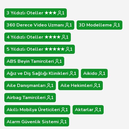
3 Yıldızlı Oteller ★★★
1
360 Derece Video Uzmanı
1
3D Modelleme
1
4 Yıldızlı Oteller ★★★★
1
5 Yıldızlı Oteller ★★★★★
1
ABS Beyin Tamircileri
1
Ağız ve Diş Sağlığı Klinikleri
1
Aikido
1
Aile Danışmanları
1
Aile Hekimleri
1
Airbag Tamircileri
1
Akıllı Mobilya Üreticileri
1
Aktarlar
1
Alarm Güvenlik Sistemi
1