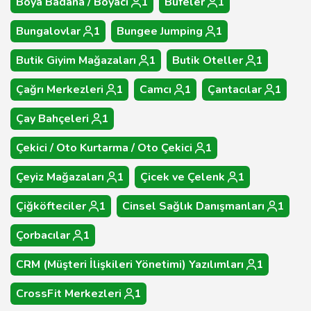
Boya Badana / Boyacı
1
Büfeler
1
Bungalovlar
1
Bungee Jumping
1
Butik Giyim Mağazaları
1
Butik Oteller
1
Çağrı Merkezleri
1
Camcı
1
Çantacılar
1
Çay Bahçeleri
1
Çekici / Oto Kurtarma / Oto Çekici
1
Çeyiz Mağazaları
1
Çicek ve Çelenk
1
Çiğköfteciler
1
Cinsel Sağlık Danışmanları
1
Çorbacılar
1
CRM (Müşteri İlişkileri Yönetimi) Yazılımları
1
CrossFit Merkezleri
1