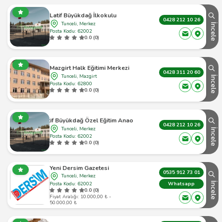
Latif Büyükdağ İlkokulu
0428 212 10 26
Tunceli, Merkez
İncele
Posta Kodu: 62002
0.0 (0)
Mazgirt Halk Eğitimi Merkezi
0428 311 20 60
Tunceli, Mazgirt
İncele
Posta Kodu: 62800
0.0 (0)
Latif Büyükdağ Özel Eğitim Anaokulu
0428 212 10 26
Tunceli, Merkez
İncele
Posta Kodu: 62002
0.0 (0)
Yeni Dersim Gazetesi
0535 912 73 01
Tunceli, Merkez
Posta Kodu: 62002
İncele
Whatsapp
0.0 (0)
Fiyat Aralığı: 10.000,00 ₺ -
50.000,00 ₺