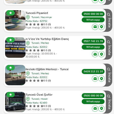
Fiyat Aralığı: 200,00 ₺ - 400,00 ₺
Tunceli Piyanist
0500 000 00 00
Tunceli, Nazımiye
İncele
Whatsapp
Posta Kodu: 62952
0.0 (0)
Fiyat Aralığı: 200,00 ₺ - 400,00 ₺
Uzman Vize Ve Yurtdışı Eğitim Danışmanlığı
0537 743 21 76
Tunceli, Merkez
Posta Kodu: 62002
İncele
Whatsapp
0.0 (0)
Fiyat Aralığı: 10.000,00 ₺ -
30.000,00 ₺
Tunceli Mesleki Eğitim Merkezi - Tunceli Merkez - 1
0428 213 21 10
Tunceli, Merkez
İncele
Posta Kodu: 62002
0.0 (0)
Tunceli Özel Şoför
0500 000 00 00
Tunceli, Hozat
İncele
Whatsapp
Posta Kodu: 62400
0.0 (0)
Fiyat Aralığı: 200,00 ₺ - 400,00 ₺