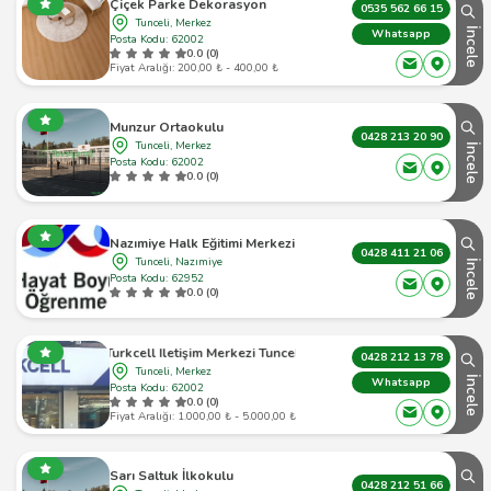
Çiçek Parke Dekorasyon
0535 562 66 15
Tunceli, Merkez
İncele
Whatsapp
Posta Kodu: 62002
0.0 (0)
Fiyat Aralığı: 200,00 ₺ - 400,00 ₺
Munzur Ortaokulu
0428 213 20 90
Tunceli, Merkez
İncele
Posta Kodu: 62002
0.0 (0)
Nazımiye Halk Eğitimi Merkezi
0428 411 21 06
Tunceli, Nazımiye
İncele
Posta Kodu: 62952
0.0 (0)
Turkcell Iletişim Merkezi Tunceli
0428 212 13 78
Tunceli, Merkez
İncele
Whatsapp
Posta Kodu: 62002
0.0 (0)
Fiyat Aralığı: 1.000,00 ₺ - 5.000,00 ₺
Sarı Saltuk İlkokulu
0428 212 51 66