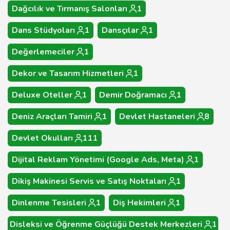
Dağcılık ve Tırmanış Salonları
1
Dans Stüdyoları
1
Dansçılar
1
Değerlemeciler
1
Dekor ve Tasarım Hizmetleri
1
Deluxe Oteller
1
Demir Doğramacı
1
Deniz Araçları Tamiri
1
Devlet Hastaneleri
8
Devlet Okulları
111
Dijital Reklam Yönetimi (Google Ads, Meta)
1
Dikiş Makinesi Servis ve Satış Noktaları
1
Dinlenme Tesisleri
1
Diş Hekimleri
1
Disleksi ve Öğrenme Güçlüğü Destek Merkezleri
1