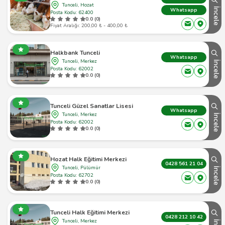
Tunceli, Hozat
İncele
Whatsapp
Posta Kodu: 62400
0.0 (0)
Fiyat Aralığı: 200,00 ₺ - 400,00 ₺
Halkbank Tunceli
Whatsapp
Tunceli, Merkez
İncele
Posta Kodu: 62002
0.0 (0)
Tunceli Güzel Sanatlar Lisesi
Whatsapp
Tunceli, Merkez
İncele
Posta Kodu: 62002
0.0 (0)
Hozat Halk Eğitimi Merkezi
0428 561 21 04
Tunceli, Pülümür
İncele
Posta Kodu: 62702
0.0 (0)
Tunceli Halk Eğitimi Merkezi
0428 212 10 42
Tunceli, Merkez