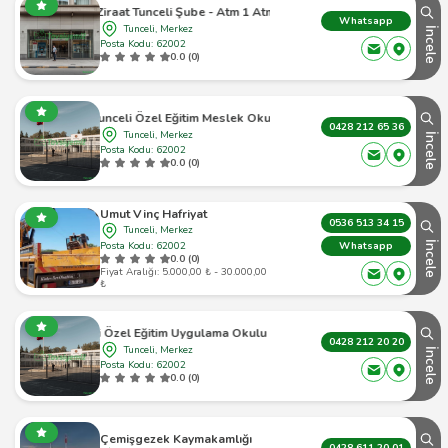
Ziraat Tunceli Şube - Atm 1 Atm
Whatsapp
Tunceli, Merkez
İncele
Posta Kodu: 62002
0.0 (0)
Tunceli Özel Eğitim Meslek Okulu
0428 212 65 36
Tunceli, Merkez
İncele
Posta Kodu: 62002
0.0 (0)
Umut Vinç Hafriyat
0536 513 34 15
Tunceli, Merkez
Posta Kodu: 62002
İncele
Whatsapp
0.0 (0)
Fiyat Aralığı: 5.000,00 ₺ - 30.000,00
₺
Tunceli Özel Eğitim Uygulama Okulu I. Kademe
0428 212 20 20
Tunceli, Merkez
İncele
Posta Kodu: 62002
0.0 (0)
Çemişgezek Kaymakamlığı