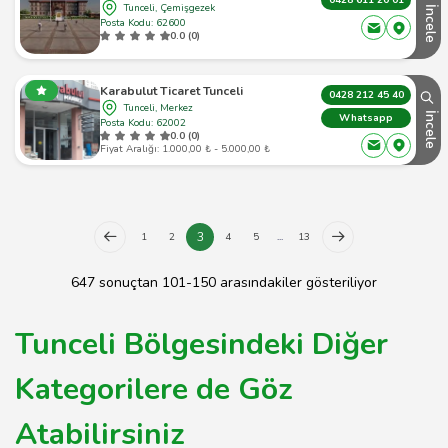
0428 611 20 01
Tunceli, Çemişgezek
İncele
Posta Kodu: 62600
0.0 (0)
Karabulut Ticaret Tunceli
0428 212 45 40
Tunceli, Merkez
İncele
Whatsapp
Posta Kodu: 62002
0.0 (0)
Fiyat Aralığı: 1.000,00 ₺ - 5.000,00 ₺
3
1
2
4
5
...
13
647 sonuçtan 101-150 arasındakiler gösteriliyor
Tunceli Bölgesindeki Diğer
Kategorilere de Göz
Atabilirsiniz