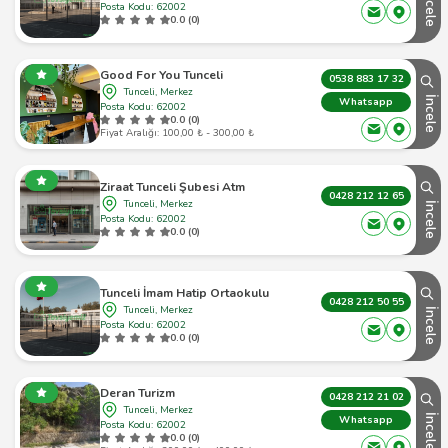
İncele
Posta Kodu: 62002
0.0 (0)
Good For You Tunceli
0538 883 17 32
Tunceli, Merkez
İncele
Whatsapp
Posta Kodu: 62002
0.0 (0)
Fiyat Aralığı: 100,00 ₺ - 300,00 ₺
Ziraat Tunceli Şubesi Atm
0428 212 12 65
Tunceli, Merkez
İncele
Posta Kodu: 62002
0.0 (0)
Tunceli İmam Hatip Ortaokulu
0428 212 50 55
Tunceli, Merkez
İncele
Posta Kodu: 62002
0.0 (0)
Deran Turizm
0428 212 21 02
Tunceli, Merkez
İncele
Whatsapp
Posta Kodu: 62002
0.0 (0)