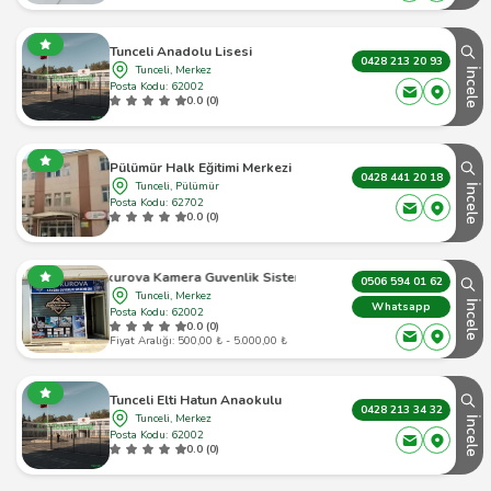
Tunceli Anadolu Lisesi
0428 213 20 93
Tunceli, Merkez
İncele
Posta Kodu: 62002
0.0 (0)
Pülümür Halk Eğitimi Merkezi
0428 441 20 18
Tunceli, Pülümür
İncele
Posta Kodu: 62702
0.0 (0)
Çukurova Kamera Guvenlik Sistemleri
0506 594 01 62
Tunceli, Merkez
İncele
Whatsapp
Posta Kodu: 62002
0.0 (0)
Fiyat Aralığı: 500,00 ₺ - 5.000,00 ₺
Tunceli Elti Hatun Anaokulu
0428 213 34 32
Tunceli, Merkez
İncele
Posta Kodu: 62002
0.0 (0)