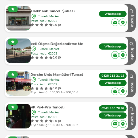
Halkbank Tunceli Şubesi
Whatsapp
Tunceli, Merkez
İncele
Posta Kodu: 62002
0.0 (0)
Tunceli Ölçme Değerlendirme Merkezi
Whatsapp
Tunceli, Merkez
İncele
Posta Kodu: 62002
0.0 (0)
Dersim Unlu Mamülleri Tunceli
0428 212 21 13
Tunceli, Merkez
İncele
Whatsapp
Posta Kodu: 62002
0.0 (0)
Fiyat Aralığı: 100,00 ₺ - 300,00 ₺
4K Ps4-Pro Tunceli
0543 360 78 62
Tunceli, Merkez
İncele
Whatsapp
Posta Kodu: 62002
0.0 (0)
Fiyat Aralığı: 100,00 ₺ - 500,00 ₺