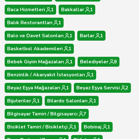
Baca Hizmetleri
1
Bakkallar
1
Balık Restorantları
1
Balo ve Davet Salonları
1
Barlar
1
Basketbol Akademileri
1
Bebek Giyim Mağazaları
1
Belediyeler
8
Benzinlik / Akaryakıt İstasyonları
1
Beyaz Eşya Mağazaları
1
Beyaz Eşya Servisi
2
Bijuteriler
1
Bilardo Salonları
1
Bilgisayar Tamiri / Bilgisayarcı
7
Bisiklet Tamiri / Bisikletçi
1
Bobinaj
1