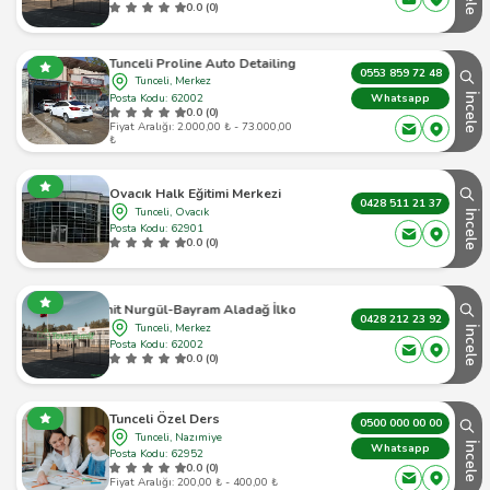
0.0 (0)
Tunceli Proline Auto Detailing
0553 859 72 48
Tunceli, Merkez
Posta Kodu: 62002
İncele
Whatsapp
0.0 (0)
Fiyat Aralığı: 2.000,00 ₺ - 73.000,00
₺
Ovacık Halk Eğitimi Merkezi
0428 511 21 37
Tunceli, Ovacık
İncele
Posta Kodu: 62901
0.0 (0)
Şehit Nurgül-Bayram Aladağ İlkokulu
0428 212 23 92
Tunceli, Merkez
İncele
Posta Kodu: 62002
0.0 (0)
Tunceli Özel Ders
0500 000 00 00
Tunceli, Nazımiye
İncele
Whatsapp
Posta Kodu: 62952
0.0 (0)
Fiyat Aralığı: 200,00 ₺ - 400,00 ₺