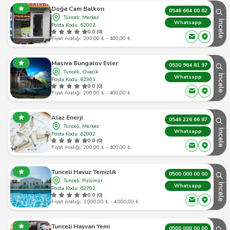
Doğa Cam Balkon
0546 664 00 62
Tunceli, Merkez
İncele
Whatsapp
Posta Kodu: 62002
0.0 (0)
Fiyat Aralığı: 200,00 ₺ - 400,00 ₺
Masiva Bungalov Evler
0530 964 81 97
Tunceli, Ovacık
İncele
Whatsapp
Posta Kodu: 62901
0.0 (0)
Fiyat Aralığı: 200,00 ₺ - 400,00 ₺
Alaz Enerji
0546 226 66 87
Tunceli, Merkez
İncele
Whatsapp
Posta Kodu: 62002
0.0 (0)
Fiyat Aralığı: 200,00 ₺ - 400,00 ₺
Tunceli Havuz Temizlik
0500 000 00 00
Tunceli, Pülümür
İncele
Whatsapp
Posta Kodu: 62702
0.0 (0)
Fiyat Aralığı: 1.000,00 ₺ - 4.000,00 ₺
Tunceli Hayvan Yemi
0500 000 00 00