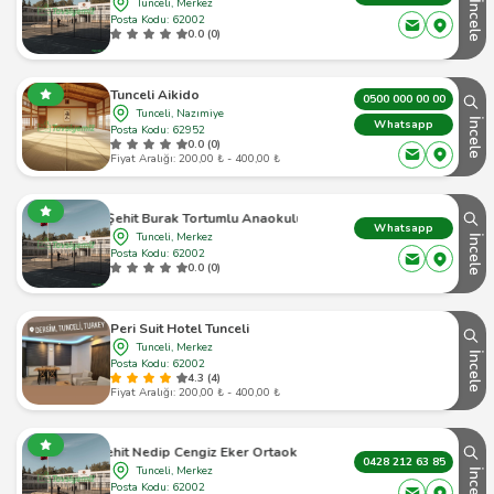
Tunceli, Merkez
İncele
Posta Kodu: 62002
0.0 (0)
Tunceli Aikido
0500 000 00 00
Tunceli, Nazımiye
İncele
Whatsapp
Posta Kodu: 62952
0.0 (0)
Fiyat Aralığı: 200,00 ₺ - 400,00 ₺
Şehit Burak Tortumlu Anaokulu
Whatsapp
Tunceli, Merkez
İncele
Posta Kodu: 62002
0.0 (0)
Peri Suit Hotel Tunceli
Tunceli, Merkez
İncele
Posta Kodu: 62002
4.3 (4)
Fiyat Aralığı: 200,00 ₺ - 400,00 ₺
Şehit Nedip Cengiz Eker Ortaokulu
0428 212 63 85
Tunceli, Merkez
İncele
Posta Kodu: 62002