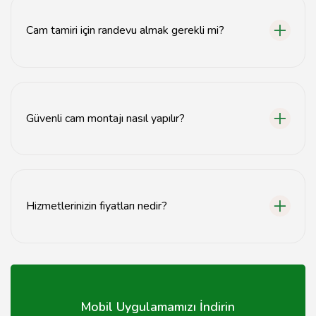
Cam tamiri için randevu almak gerekli mi?
Evet, cam tamiri için önceden randevu almanız önerilir.
Güvenli cam montajı nasıl yapılır?
Güvenli cam montajı, uzman ekiplerimiz tarafından
profesyonel bir şekilde gerçekleştirilir.
Hizmetlerinizin fiyatları nedir?
Hizmet fiyatları, yapılan işin türüne göre değişiklik
göstermektedir.
Mobil Uygulamamızı İndirin