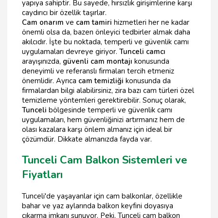
yapıya sahiptir. Bu sayede, hırsızlık girişimlerine karşı
caydırıcı bir özellik taşırlar.
Cam onarım
ve
cam tamiri
hizmetleri her ne kadar
önemli olsa da, bazen önleyici tedbirler almak daha
akılcıdır. İşte bu noktada, temperli ve güvenlik camı
uygulamaları devreye giriyor.
Tunceli camcı
arayışınızda,
güvenli cam montajı
konusunda
deneyimli ve referanslı firmaları tercih etmeniz
önemlidir. Ayrıca
cam temizliği
konusunda da
firmalardan bilgi alabilirsiniz, zira bazı cam türleri özel
temizleme yöntemleri gerektirebilir. Sonuç olarak,
Tunceli
bölgesinde temperli ve güvenlik camı
uygulamaları, hem güvenliğinizi artırmanız hem de
olası kazalara karşı önlem almanız için ideal bir
çözümdür. Dikkate almanızda fayda var.
Tunceli Cam Balkon Sistemleri ve
Fiyatları
Tunceli'de yaşayanlar için cam balkonlar, özellikle
bahar ve yaz aylarında balkon keyfini doyasıya
çıkarma imkanı sunuyor. Peki, Tunceli cam balkon