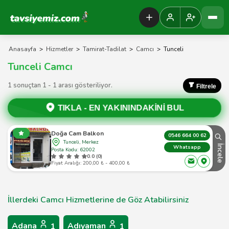
Tavsiyemiz Anasayfa
Anasayfa
>
Hizmetler
>
Tamirat-Tadilat
>
Camcı
>
Tunceli
Tunceli Camcı
1 sonuçtan 1 - 1 arası gösteriliyor.
Filtrele
TIKLA -
EN YAKININDAKİNİ BUL
Doğa Cam Balkon
0546 664 00 62
Tunceli, Merkez
İncele
Whatsapp
Posta Kodu: 62002
0.0 (0)
Fiyat Aralığı: 200,00 ₺ - 400,00 ₺
İllerdeki Camcı Hizmetlerine de Göz Atabilirsiniz
Adana
Adıyaman
1
1