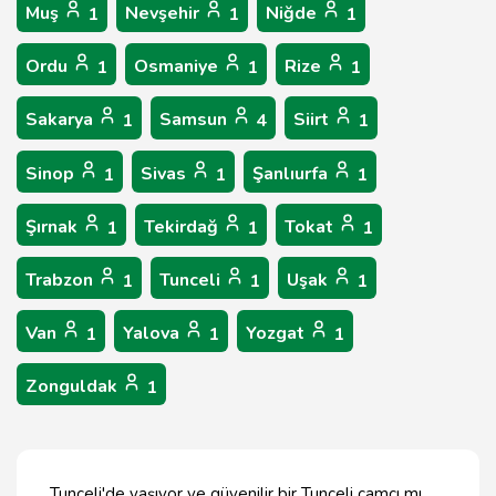
Muş
Nevşehir
Niğde
1
1
1
Ordu
Osmaniye
Rize
1
1
1
Sakarya
Samsun
Siirt
1
4
1
Sinop
Sivas
Şanlıurfa
1
1
1
Şırnak
Tekirdağ
Tokat
1
1
1
Trabzon
Tunceli
Uşak
1
1
1
Van
Yalova
Yozgat
1
1
1
Zonguldak
1
Tunceli'de yaşıyor ve güvenilir bir Tunceli camcı mı