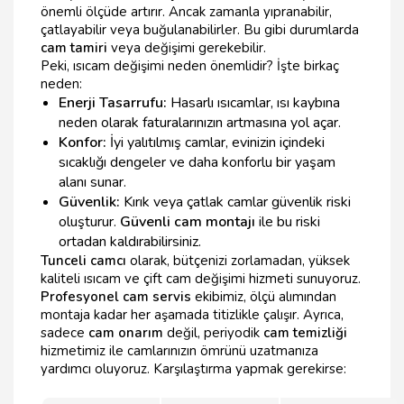
önemli ölçüde artırır. Ancak zamanla yıpranabilir,
çatlayabilir veya buğulanabilirler. Bu gibi durumlarda
cam tamiri
veya değişimi gerekebilir.
Peki, ısıcam değişimi neden önemlidir? İşte birkaç
neden:
Enerji Tasarrufu:
Hasarlı ısıcamlar, ısı kaybına
neden olarak faturalarınızın artmasına yol açar.
Konfor:
İyi yalıtılmış camlar, evinizin içindeki
sıcaklığı dengeler ve daha konforlu bir yaşam
alanı sunar.
Güvenlik:
Kırık veya çatlak camlar güvenlik riski
oluşturur.
Güvenli cam montajı
ile bu riski
ortadan kaldırabilirsiniz.
Tunceli camcı
olarak, bütçenizi zorlamadan, yüksek
kaliteli ısıcam ve çift cam değişimi hizmeti sunuyoruz.
Profesyonel cam servis
ekibimiz, ölçü alımından
montaja kadar her aşamada titizlikle çalışır. Ayrıca,
sadece
cam onarım
değil, periyodik
cam temizliği
hizmetimiz ile camlarınızın ömrünü uzatmanıza
yardımcı oluyoruz. Karşılaştırma yapmak gerekirse: