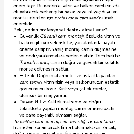
önem taşır. Bu nedenle, vitrin ve balkon camlarınızda
oluşabilecek herhangi bir hasar veya ihtiyaç duyulan
montaj işlemleri için
profesyonel cam servis
almak
önemlidir.
Peki, neden profesyonel destek almalısınız?
Güvenlik:
Güvenli cam montajı
, özellikle vitrin ve
balkon gibi yüksek risk taşıyan alanlarda hayati
öneme sahiptir. Yanlış montaj, camın düşmesine
ve ciddi yaralanmalara neden olabilir. Tecrübeli bir
Tunceli camcı
, camın doğru ve güvenli bir şekilde
monte edilmesini sağlar.
Estetik:
Doğru malzemeler ve ustalıkla yapılan
cam tamiri
, vitrininizin veya balkonunuzun estetik
görünümünü korur. Kırık veya çatlak camlar,
olumsuz bir imaj yaratır.
Dayanıklılık:
Kaliteli malzeme ve doğru
tekniklerle yapılan montaj, camın ömrünü uzatır
ve daha dayanıklı olmasını sağlar.
Tunceli'de cam onarım
,
cam temizliği
ve
cam tamiri
hizmetleri sunan birçok firma bulunmaktadır. Ancak,
doğru seçimi yapmak için firmanın deneyimine,