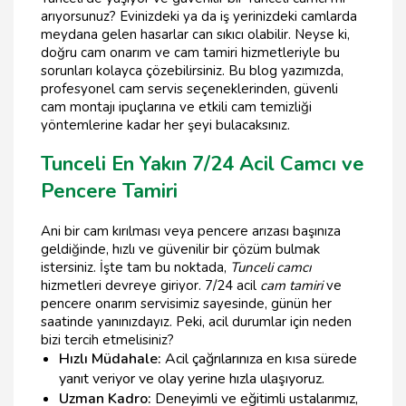
arıyorsunuz? Evinizdeki ya da iş yerinizdeki camlarda
meydana gelen hasarlar can sıkıcı olabilir. Neyse ki,
doğru cam onarım ve cam tamiri hizmetleriyle bu
sorunları kolayca çözebilirsiniz. Bu blog yazımızda,
profesyonel cam servis seçeneklerinden, güvenli
cam montajı ipuçlarına ve etkili cam temizliği
yöntemlerine kadar her şeyi bulacaksınız.
Tunceli En Yakın 7/24 Acil Camcı ve
Pencere Tamiri
Ani bir cam kırılması veya pencere arızası başınıza
geldiğinde, hızlı ve güvenilir bir çözüm bulmak
istersiniz. İşte tam bu noktada,
Tunceli camcı
hizmetleri devreye giriyor. 7/24 acil
cam tamiri
ve
pencere onarım servisimiz sayesinde, günün her
saatinde yanınızdayız. Peki, acil durumlar için neden
bizi tercih etmelisiniz?
Hızlı Müdahale:
Acil çağrılarınıza en kısa sürede
yanıt veriyor ve olay yerine hızla ulaşıyoruz.
Uzman Kadro:
Deneyimli ve eğitimli ustalarımız,