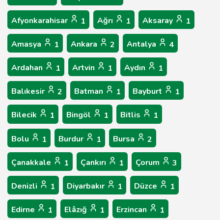
Afyonkarahisar
Ağrı
Aksaray
1
1
1
Amasya
Ankara
Antalya
1
2
4
Ardahan
Artvin
Aydın
1
1
1
Balıkesir
Batman
Bayburt
2
1
1
Bilecik
Bingöl
Bitlis
1
1
1
Bolu
Burdur
Bursa
1
1
2
Çanakkale
Çankırı
Çorum
1
1
3
Denizli
Diyarbakır
Düzce
1
1
1
Edirne
Elâzığ
Erzincan
1
1
1