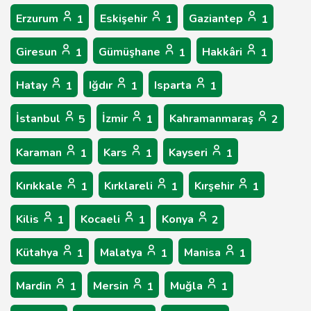
Erzurum
Eskişehir
Gaziantep
1
1
1
Giresun
Gümüşhane
Hakkâri
1
1
1
Hatay
Iğdır
Isparta
1
1
1
İstanbul
İzmir
Kahramanmaraş
5
1
2
Karaman
Kars
Kayseri
1
1
1
Kırıkkale
Kırklareli
Kırşehir
1
1
1
Kilis
Kocaeli
Konya
1
1
2
Kütahya
Malatya
Manisa
1
1
1
Mardin
Mersin
Muğla
1
1
1