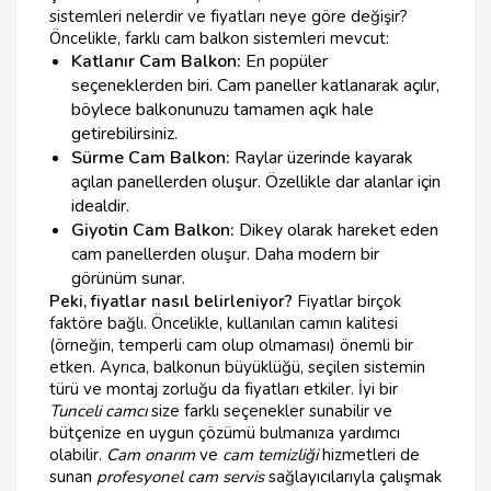
sistemleri nelerdir ve fiyatları neye göre değişir?
Öncelikle, farklı cam balkon sistemleri mevcut:
Katlanır Cam Balkon:
En popüler
seçeneklerden biri. Cam paneller katlanarak açılır,
böylece balkonunuzu tamamen açık hale
getirebilirsiniz.
Sürme Cam Balkon:
Raylar üzerinde kayarak
açılan panellerden oluşur. Özellikle dar alanlar için
idealdir.
Giyotin Cam Balkon:
Dikey olarak hareket eden
cam panellerden oluşur. Daha modern bir
görünüm sunar.
Peki, fiyatlar nasıl belirleniyor?
Fiyatlar birçok
faktöre bağlı. Öncelikle, kullanılan camın kalitesi
(örneğin, temperli cam olup olmaması) önemli bir
etken. Ayrıca, balkonun büyüklüğü, seçilen sistemin
türü ve montaj zorluğu da fiyatları etkiler. İyi bir
Tunceli camcı
size farklı seçenekler sunabilir ve
bütçenize en uygun çözümü bulmanıza yardımcı
olabilir.
Cam onarım
ve
cam temizliği
hizmetleri de
sunan
profesyonel cam servis
sağlayıcılarıyla çalışmak