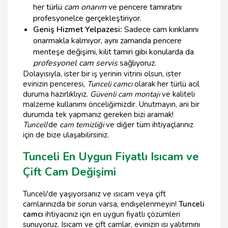
her türlü
cam onarım
ve pencere tamiratını
profesyonelce gerçekleştiriyor.
Geniş Hizmet Yelpazesi:
Sadece cam kırıklarını
onarmakla kalmıyor, aynı zamanda pencere
menteşe değişimi, kilit tamiri gibi konularda da
profesyonel cam servis
sağlıyoruz.
Dolayısıyla, ister bir iş yerinin vitrini olsun, ister
evinizin penceresi,
Tunceli camcı
olarak her türlü acil
duruma hazırlıklıyız.
Güvenli cam montajı
ve kaliteli
malzeme kullanımı önceliğimizdir. Unutmayın, ani bir
durumda tek yapmanız gereken bizi aramak!
Tunceli
'de
cam temizliği
ve diğer tüm ihtiyaçlarınız
için de bize ulaşabilirsiniz.
Tunceli En Uygun Fiyatlı Isıcam ve
Çift Cam Değişimi
Tunceli'de yaşıyorsanız ve ısıcam veya çift
camlarınızda bir sorun varsa, endişelenmeyin!
Tunceli
camcı
ihtiyacınız için en uygun fiyatlı çözümleri
sunuyoruz. Isıcam ve çift camlar, evinizin ısı yalıtımını