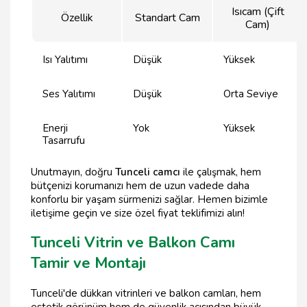
Isıcam (Çift
Özellik
Standart Cam
Cam)
Isı Yalıtımı
Düşük
Yüksek
Ses Yalıtımı
Düşük
Orta Seviye
Enerji
Yok
Yüksek
Tasarrufu
Unutmayın, doğru
Tunceli camcı
ile çalışmak, hem
bütçenizi korumanızı hem de uzun vadede daha
konforlu bir yaşam sürmenizi sağlar. Hemen bizimle
iletişime geçin ve size özel fiyat teklifimizi alın!
Tunceli Vitrin ve Balkon Camı
Tamir ve Montajı
Tunceli'de dükkan vitrinleri ve balkon camları, hem
estetik görünüm hem de güvenlik açısından büyük