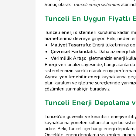
Sonuç olarak,
Tunceli enerji sistemleri
alanınd
Tunceli En Uygun Fiyatlı E
Tunceli enerji sistemleri
kurulumu kadar, mev
hizmetlerimiz devreye giriyor. Peki, neden en
Maliyet Tasarrufu:
Enerji tüketiminizi op
Çevresel Farkındalık:
Daha az enerji tüke
Verimlilik Artışı:
İşletmenizin enerji kulla
Enerji veri
analizi sayesinde, hangi alanlarda 
sistemlerinizin sürekli olarak en iyi performa
Ayrıca,
yenilenebilir enerji
kaynaklarına geçi
olur, kurulum ve işletme süreçlerinde yanınız
çözümleri sunmak için buradayız.
Tunceli Enerji Depolama v
Tunceli'de güvenilir ve kesintisiz enerjiye ih
kaynaklarına yönelen kullanıcılar için bu sist
artırır. Peki, Tunceli için hangi enerji depol
Öncelikle, enerji depolama sistemleri, güneş p