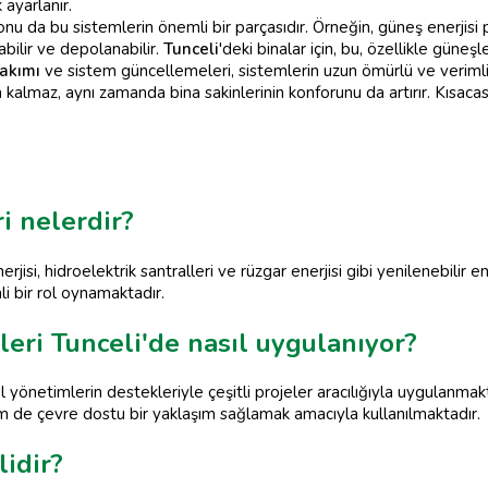
ayarlanır.
u da bu sistemlerin önemli bir parçasıdır. Örneğin, güneş enerjisi pane
abilir ve depolanabilir.
Tunceli
'deki binalar için, bu, özellikle güne
bakımı
ve sistem güncellemeleri, sistemlerin uzun ömürlü ve verimli ç
kalmaz, aynı zamanda bina sakinlerinin konforunu da artırır. Kısacası,
ri nelerdir?
rjisi, hidroelektrik santralleri ve rüzgar enerjisi gibi yenilenebilir 
li bir rol oynamaktadır.
leri Tunceli'de nasıl uygulanıyor?
l yönetimlerin destekleriyle çeşitli projeler aracılığıyla uygulanmak
em de çevre dostu bir yaklaşım sağlamak amacıyla kullanılmaktadır.
idir?