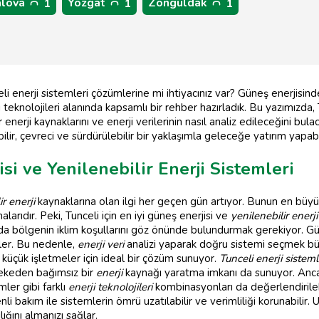
alova
Yozgat
Zonguldak
1
1
1
eli enerji sistemleri çözümlerine mi ihtiyacınız var? Güneş enerjisinde
eknolojileri alanında kapsamlı bir rehber hazırladık. Bu yazımızda, Tu
ir enerji kaynaklarını ve enerji verilerinin nasıl analiz edileceğini bul
ilir, çevreci ve sürdürülebilir bir yaklaşımla geleceğe yatırım yapabil
isi ve Yenilenebilir Enerji Sistemleri
ir enerji
kaynaklarına olan ilgi her geçen gün artıyor. Bunun en büyü
rıdır. Peki, Tunceli için en iyi güneş enerjisi ve
yenilenebilir enerji
 bölgenin iklim koşullarını göz önünde bulundurmak gerekiyor. Güne
iler. Bu nedenle,
enerji veri
analizi yaparak doğru sistemi seçmek b
e küçük işletmeler için ideal bir çözüm sunuyor.
Tunceli enerji sisteml
ebekeden bağımsız bir
enerji
kaynağı yaratma imkanı da sunuyor. Anca
ler gibi farklı
enerji teknolojileri
kombinasyonları da değerlendirilebi
i bakım ile sistemlerin ömrü uzatılabilir ve verimliliği korunabilir
lığını almanızı sağlar.