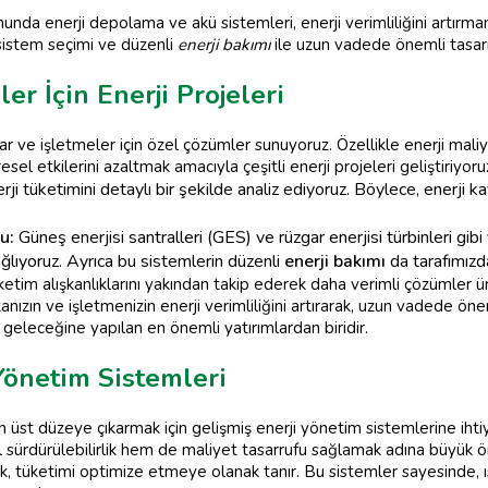
nda enerji depolama ve akü sistemleri, enerji verimliliğini artırman
sistem seçimi ve düzenli
enerji bakımı
ile uzun vadede önemli tasa
er İçin Enerji Projeleri
r ve işletmeler için özel çözümler sunuyoruz. Özellikle enerji mal
el etkilerini azaltmak amacıyla çeşitli enerji projeleri geliştiriyoru
ji tüketimini detaylı bir şekilde analiz ediyoruz. Böylece, enerji kayı
u:
Güneş enerjisi santralleri (GES) ve rüzgar enerjisi türbinleri gibi
ağlıyoruz. Ayrıca bu sistemlerin düzenli
enerji bakımı
da tarafımızd
tüketim alışkanlıklarını yakından takip ederek daha verimli çözümler 
anızın ve işletmenizin enerji verimliliğini artırarak, uzun vadede ön
n geleceğine yapılan en önemli yatırımlardan biridir.
 Yönetim Sistemleri
 en üst düzeye çıkarmak için gelişmiş enerji yönetim sistemlerine iht
sürdürülebilirlik hem de maliyet tasarrufu sağlamak adına büyük ön
ak, tüketimi optimize etmeye olanak tanır. Bu sistemler sayesinde, 