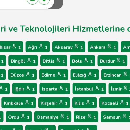
eri ve Teknolojileri Hizmetlerine 
hisar
Ağrı
Aksaray
Ankara
An
1
1
1
1
Bingöl
Bitlis
Bolu
Burdur
1
1
1
1
1
Düzce
Edirne
Elâzığ
Erzincan
1
1
1
1
Iğdır
Isparta
İstanbul
İzmir
1
1
1
1
Kırıkkale
Kırşehir
Kilis
Kocaeli
1
1
1
1
Ordu
Osmaniye
Rize
Samsun
1
1
1
1