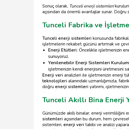
Sonuç olarak,
Tunceli enerji sistemleri
kurulumu
açısından da önemli avantajlar sunar. Doğru 
Tunceli Fabrika ve İşletmel
Tunceli enerji sistemleri
konusunda fabrikala
işletmelerin rekabet gücünü artırmak ve çevres
Enerji Etütleri:
Öncelikle işletmenizin ener
sunuyoruz.
Yenilenebilir Enerji Sistemleri Kurulum
işletmenizin kendi enerjisini üretmesini s
Enerji veri
analizleri ile işletmenizin enerji 
teknolojileri
alanındaki uzmanlığımızla, fabrik
doğru
enerji sistemleri
yatırımı, işletmenizi
Tunceli Akıllı Bina Enerji
Günümüzde akıllı binalar, enerji verimliliğini
sistemleri
açısından bu durum, hem çevresel 
sistemleri,
enerji veri
takibi ve analizi yapar