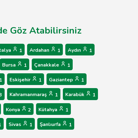
de Göz Atabilirsiniz
talya
Ardahan
Aydın
1
1
1
Bursa
Çanakkale
1
1
Eskişehir
Gaziantep
1
1
1
Kahramanmaraş
Karabük
3
1
1
Konya
Kütahya
2
1
Sivas
Şanlıurfa
1
1
1