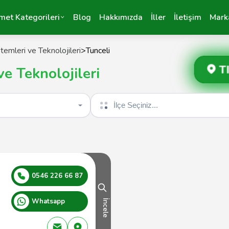
met Kategorileri
Blog
Hakkımızda
İller
İletişim
Mark
stemleri ve Teknolojileri
>
Tunceli
T
ve Teknolojileri
İlçe seçin
0546 226 66 87
Whatsapp
İncele