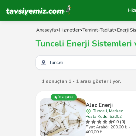
Tavsiyemiz Anasayfa
Hiz
Anasayfa
>
Hizmetler
>
Tamirat-Tadilat
>
Enerji Si
Tunceli Enerji Sistemleri 
Şehir seçin
1 sonuçtan 1 - 1 arası gösteriliyor.
Öne Çıkan
Alaz Enerji
Tunceli, Merkez
Posta Kodu: 62002
0.0 (0)
Fiyat Aralığı: 200,00 ₺ -
400,00 ₺