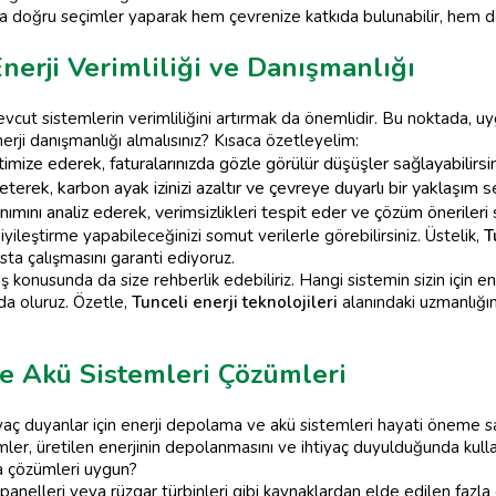
a doğru seçimler yaparak hem çevrenize katkıda bulunabilir, hem de
nerji Verimliliği ve Danışmanlığı
cut sistemlerin verimliliğini artırmak da önemlidir. Bu noktada, uygu
erji danışmanlığı almalısınız? Kısaca özetleyelim:
timize ederek, faturalarınızda gözle görülür düşüşler sağlayabilirsin
terek, karbon ayak izinizi azaltır ve çevreye duyarlı bir yaklaşım se
nımını analiz ederek, verimsizlikleri tespit eder ve çözüm önerileri 
iyileştirme yapabileceğinizi somut verilerle görebilirsiniz. Üstelik,
T
nsta çalışmasını garanti ediyoruz.
ş konusunda da size rehberlik edebiliriz. Hangi sistemin sizin için
da oluruz. Özetle,
Tunceli enerji teknolojileri
alanındaki uzmanlığımı
e Akü Sistemleri Çözümleri
tiyaç duyanlar için enerji depolama ve akü sistemleri hayati öneme sa
emler, üretilen enerjinin depolanmasını ve ihtiyaç duyulduğunda kulla
ama çözümleri uygun?
anelleri veya rüzgar türbinleri gibi kaynaklardan elde edilen fazla e