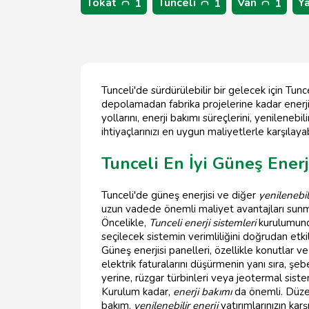
Tokat
Tunceli
Van
Y
1
1
1
Tunceli'de sürdürülebilir bir gelecek için Tunc
depolamadan fabrika projelerine kadar enerji t
yollarını, enerji bakımı süreçlerini, yenilenebil
ihtiyaçlarınızı en uygun maliyetlerle karşılayab
Tunceli En İyi Güneş Enerj
Tunceli'de güneş enerjisi ve diğer
yenilenebil
uzun vadede önemli maliyet avantajları sunmala
Öncelikle,
Tunceli enerji sistemleri
kurulumunda
seçilecek sistemin verimliliğini doğrudan etk
Güneş enerjisi panelleri, özellikle konutlar v
elektrik faturalarını düşürmenin yanı sıra, ş
yerine, rüzgar türbinleri veya jeotermal sistem
Kurulum kadar,
enerji bakımı
da önemli. Düzenl
bakım,
yenilenebilir enerji
yatırımlarınızın karşı