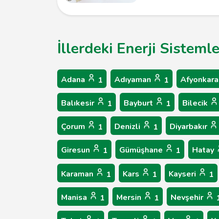
İllerdeki Enerji Sisteml
Adana
Adıyaman
Afyonkara
1
1
Balıkesir
Bayburt
Bilecik
1
1
Çorum
Denizli
Diyarbakır
1
1
Giresun
Gümüşhane
Hatay
1
1
Karaman
Kars
Kayseri
1
1
1
Manisa
Mersin
Nevşehir
1
1