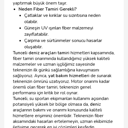
yaptırmak büyük önem taşır.
Neden Fiber Tamiri Gerekli?
Çatlaklar ve kırıklar su sızıntısına neden
olabilir.
Güneşin UV ışınları fiber malzemeyi
zayıflatabilir.
Çarpma ve sürtünmeler sonucu hasarlar
oluşabilir.
Tunceli deniz araçları tamiri
hizmetleri kapsamında,
fiber tamiri onarımında kullandığımız yüksek kaliteli
malzemeler ve uzman işçiliğimiz sayesinde
teknenizin ilk günkü sağlamlığına kavuşmasını
sağlıyoruz. Ayrıca,
yat bakım hizmetleri
de sunarak
teknenizin ömrünü uzatıyoruz. Motor onarımı kadar
önemli olan fiber tamiri, teknenizin genel
performansı için kritik bir rol oynar.
Tunceli
, su sporları ekipmanları kullanımı açısından
potansiyeli yüksek bir bölge olmasa da,
deni
z
araçlarının bakımı ve onarımı konusunda kaliteli
hizmetlere erişiminiz önemlidir. Teknenizin fiber
aksamındaki hasarları ertelemeyin, uzman ekibimizle
iletişime geçerek en iyi çözümleri keşfedin.