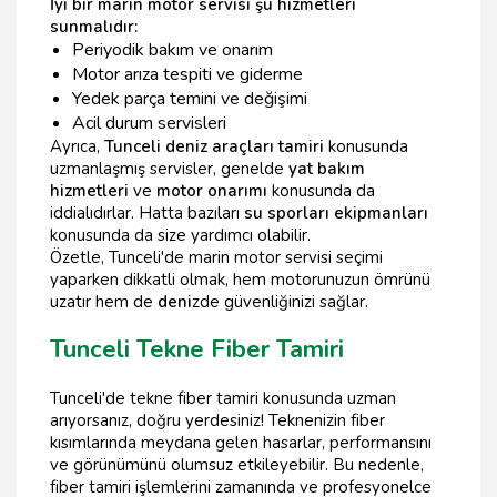
İyi bir marin motor servisi şu hizmetleri
sunmalıdır:
Periyodik bakım ve onarım
Motor arıza tespiti ve giderme
Yedek parça temini ve değişimi
Acil durum servisleri
Ayrıca,
Tunceli deniz araçları tamiri
konusunda
uzmanlaşmış servisler, genelde
yat bakım
hizmetleri
ve
motor onarımı
konusunda da
iddialıdırlar. Hatta bazıları
su sporları ekipmanları
konusunda da size yardımcı olabilir.
Özetle, Tunceli'de marin motor servisi seçimi
yaparken dikkatli olmak, hem motorunuzun ömrünü
uzatır hem de
deni
zde güvenliğinizi sağlar.
Tunceli Tekne Fiber Tamiri
Tunceli'de tekne fiber tamiri konusunda uzman
arıyorsanız, doğru yerdesiniz! Teknenizin fiber
kısımlarında meydana gelen hasarlar, performansını
ve görünümünü olumsuz etkileyebilir. Bu nedenle,
fiber tamiri işlemlerini zamanında ve profesyonelce