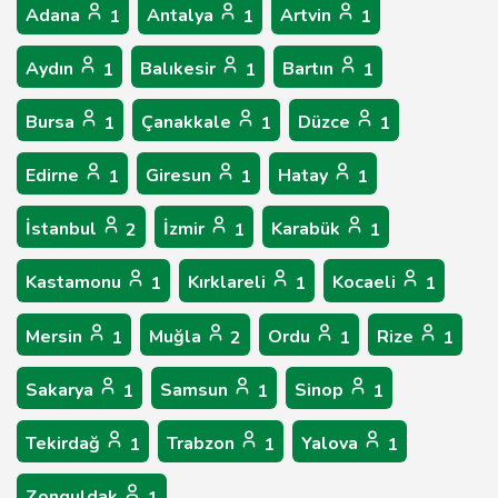
Adana
Antalya
Artvin
1
1
1
Aydın
Balıkesir
Bartın
1
1
1
Bursa
Çanakkale
Düzce
1
1
1
Edirne
Giresun
Hatay
1
1
1
İstanbul
İzmir
Karabük
2
1
1
Kastamonu
Kırklareli
Kocaeli
1
1
1
Mersin
Muğla
Ordu
Rize
1
2
1
1
Sakarya
Samsun
Sinop
1
1
1
Tekirdağ
Trabzon
Yalova
1
1
1
Zonguldak