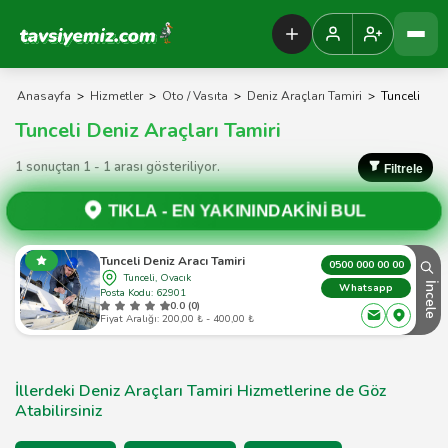
Tavsiyemiz Anasayfa
Anasayfa
>
Hizmetler
>
Oto / Vasıta
>
Deniz Araçları Tamiri
>
Tunceli
Tunceli Deniz Araçları Tamiri
1 sonuçtan 1 - 1 arası gösteriliyor.
Filtrele
TIKLA -
EN YAKININDAKİNİ BUL
Tunceli Deniz Aracı Tamiri
0500 000 00 00
Tunceli, Ovacık
İncele
Whatsapp
Posta Kodu: 62901
0.0 (0)
Fiyat Aralığı: 200,00 ₺ - 400,00 ₺
İllerdeki Deniz Araçları Tamiri Hizmetlerine de Göz
Atabilirsiniz