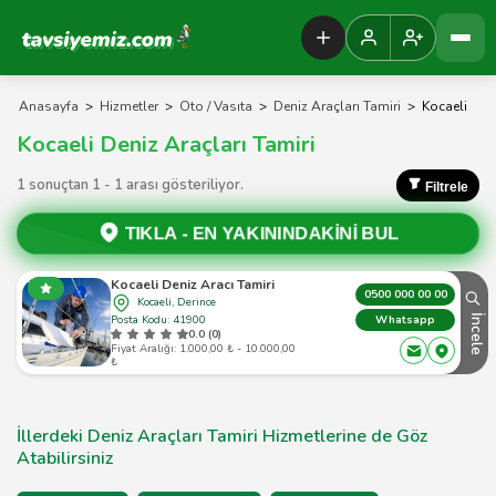
Tavsiyemiz Anasayfa
Anasayfa
>
Hizmetler
>
Oto / Vasıta
>
Deniz Araçları Tamiri
>
Kocaeli
Kocaeli Deniz Araçları Tamiri
1 sonuçtan 1 - 1 arası gösteriliyor.
Filtrele
TIKLA -
EN YAKININDAKİNİ BUL
Kocaeli Deniz Aracı Tamiri
0500 000 00 00
Kocaeli, Derince
Posta Kodu: 41900
İncele
Whatsapp
0.0 (0)
Fiyat Aralığı: 1.000,00 ₺ - 10.000,00
₺
İllerdeki Deniz Araçları Tamiri Hizmetlerine de Göz
Atabilirsiniz