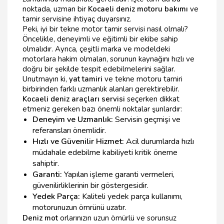
noktada, uzman bir
Kocaeli deniz motoru bakımı
ve
tamir servisine ihtiyaç duyarsınız.
Peki, iyi bir tekne motor tamir servisi nasıl olmalı?
Öncelikle, deneyimli ve eğitimli bir ekibe sahip
olmalıdır. Ayrıca, çeşitli marka ve modeldeki
motorlara hakim olmaları, sorunun kaynağını hızlı ve
doğru bir şekilde tespit edebilmelerini sağlar.
Unutmayın ki,
yat tamiri
ve tekne motoru tamiri
birbirinden farklı uzmanlık alanları gerektirebilir.
Kocaeli deniz araçları servisi
seçerken dikkat
etmeniz gereken bazı önemli noktalar şunlardır:
Deneyim ve Uzmanlık:
Servisin geçmişi ve
referansları önemlidir.
Hızlı ve Güvenilir Hizmet:
Acil durumlarda hızlı
müdahale edebilme kabiliyeti kritik öneme
sahiptir.
Garanti:
Yapılan işleme garanti vermeleri,
güvenilirliklerinin bir göstergesidir.
Yedek Parça:
Kaliteli yedek parça kullanımı,
motorunuzun ömrünü uzatır.
Deniz mot
orlarınızın uzun ömürlü ve sorunsuz