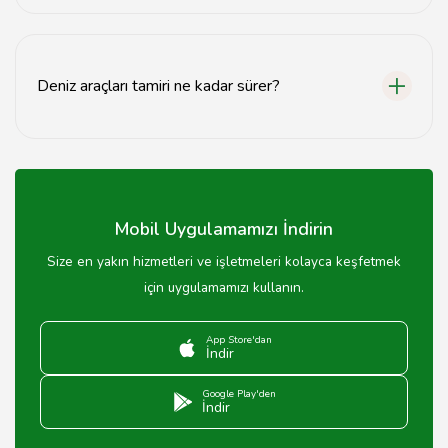
Kocaeli'deki en iyi servis, uzman teknisyenleri ve
müşteri memnuniyeti odaklı hizmet anlayışıyla
tavsiyemizdir.
Deniz araçları tamiri ne kadar sürer?
Tamir süresi, aracın durumuna bağlı olarak genellikle
birkaç gün ile birkaç hafta arasında değişmektedir.
Mobil Uygulamamızı İndirin
Size en yakın hizmetleri ve işletmeleri kolayca keşfetmek
için uygulamamızı kullanın.
App Store'dan
İndir
Google Play'den
İndir