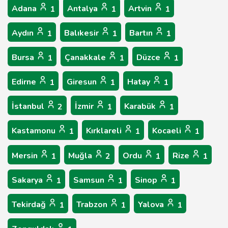
Adana
Antalya
Artvin
1
1
1
Aydın
Balıkesir
Bartın
1
1
1
Bursa
Çanakkale
Düzce
1
1
1
Edirne
Giresun
Hatay
1
1
1
İstanbul
İzmir
Karabük
2
1
1
Kastamonu
Kırklareli
Kocaeli
1
1
1
Mersin
Muğla
Ordu
Rize
1
2
1
1
Sakarya
Samsun
Sinop
1
1
1
Tekirdağ
Trabzon
Yalova
1
1
1