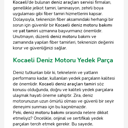
Kocaeli
'de bulunan
deniz araçları servisi
firmaları,
genellikle jelkot tamiri, laminasyon, zehirli boya
uygulaması gibi fiber tamiri hizmetlerini kapsar.
Dolayısıyla, teknenizin fiber aksamındaki herhangi bir
sorun için güvenilir bir
Kocaeli deniz motoru bakımı
ve
yat tamiri
uzmanına başvurmanız önemlidir.
Unutmayın, düzenli
deniz motoru
bakımı ve
zamanında yapılan fiber tamirleri, teknenizin değerini
korur ve güvenliğinizi sağlar.
Kocaeli Deniz Motoru Yedek Parça
Deniz tutkunları bilir ki, teknelerin ve yatların
performansı kadar, kullanılan yedek parçaların kalitesi
de önemlidir.
Kocaeli deniz araçları tamiri
söz
konusu olduğunda, doğru ve kaliteli yedek parçalara
ulaşmak hayati öneme sahiptir. Zira, deniz
motorunuzun uzun ömürlü olması ve güvenli bir seyir
deneyimi sunması için bu kaçınılmazdır.
Peki,
deniz motoru bakımı
sırasında nelere dikkat
etmeliyiz? Öncelikle, orijinal ve sertifikalı yedek
parçaları tercih etmek gerekir. Bu sayede,