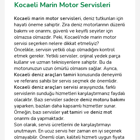
Kocaeli Marin Motor Servisleri
Kocaeli marin motor servisleri
, deniz tutkunları için
hayati öneme sahiptir. Zira deniz motorlarının düzenli
bakımı ve onarımı, güvenli ve keyifli seyirler için
olmazsa olmazdır. Peki, Kocaeli'nde marin motor
servisi seçerken nelere dikkat etmeliyiz?
Öncelikle, servisin yetkili olup olmadığını kontrol
etmek gerekir. Yetkili servisler, orijinal yedek parça
kullanır ve uzman teknisyenlere sahiptir. Bu da
motorunuzun uzun ömürlü olmasını sağlar. Ayrıca,
Kocaeli deniz araçları tamiri
konusunda deneyimli
ve referans sahibi bir servis seçmek de önemlidir.
Kocaeli deniz araçları servisi
arayışınızda, farklı
servislerin sunduğu hizmetleri karşılaştırmanız faydalı
olacaktır. Bazı servisler sadece
deniz motoru bakımı
yaparken, bazıları daha kapsamlı hizmetler sunar.
Örneğin, bazı servisler
yat tamiri
ve
deniz mot
onarımı da yapmaktadır.
Son olarak, servis ücretlerini de karşılaştırmayı
unutmayın. En ucuz servis her zaman en iyi seçenek
olmayabilir. Önemli olan, kaliteli hizmeti uygun fiyata