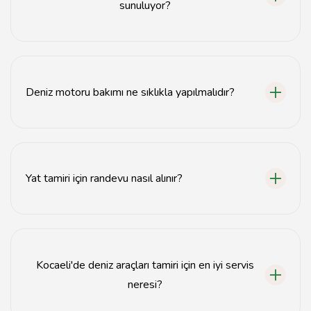
sunuluyor?
Kocaeli'de deniz motoru bakımı, yat tamiri ve genel
deniz araçları servisi hizmetleri sunulmaktadır.
Deniz motoru bakımı ne sıklıkla yapılmalıdır?
Deniz motoru bakımı genellikle her sezon öncesinde
veya her 100 saatlik kullanımda yapılmalıdır.
Yat tamiri için randevu nasıl alınır?
Yat tamiri için web sitemiz üzerinden randevu alabilir
veya telefonla bizimle iletişime geçebilirsiniz.
Kocaeli'de deniz araçları tamiri için en iyi servis
neresi?