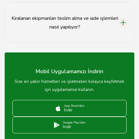
Ekipman kiralama fiyatları, ekipmanın türüne, kiralama
süresine ve talep durumuna göre değişiklik
göstermektedir.
Kiralanan ekipmanları teslim alma ve iade işlemleri
nasıl yapılıyor?
Kiralanan ekipmanlar, belirtilen adreste teslim
alınmakta ve yine aynı adreste iade edilmektedir.
Mobil Uygulamamızı İndirin
Size en yakın hizmetleri ve işletmeleri kolayca keşfetmek
için uygulamamızı kullanın.
App Store'dan
İndir
Google Play'den
İndir