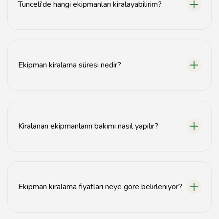
Tunceli'de hangi ekipmanları kiralayabilirim?
Tunceli'de inşaat, şantiye ve makine ekipmanları gibi
çeşitli ekipmanları kiralayabilirsiniz.
Ekipman kiralama süresi nedir?
Ekipman kiralama süresi genellikle günlük, haftalık veya
aylık olarak belirlenmektedir.
Kiralanan ekipmanların bakımı nasıl yapılır?
Kiralanan ekipmanların bakımı, kiralama firması
tarafından düzenli olarak yapılmaktadır.
Ekipman kiralama fiyatları neye göre belirleniyor?