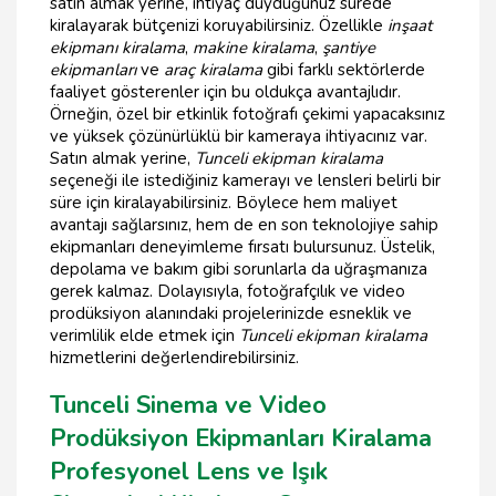
satın almak yerine, ihtiyaç duyduğunuz sürede
kiralayarak bütçenizi koruyabilirsiniz. Özellikle
inşaat
ekipmanı kiralama
,
makine kiralama
,
şantiye
ekipmanları
ve
araç kiralama
gibi farklı sektörlerde
faaliyet gösterenler için bu oldukça avantajlıdır.
Örneğin, özel bir etkinlik fotoğrafı çekimi yapacaksınız
ve yüksek çözünürlüklü bir kameraya ihtiyacınız var.
Satın almak yerine,
Tunceli ekipman kiralama
seçeneği ile istediğiniz kamerayı ve lensleri belirli bir
süre için kiralayabilirsiniz. Böylece hem maliyet
avantajı sağlarsınız, hem de en son teknolojiye sahip
ekipmanları deneyimleme fırsatı bulursunuz. Üstelik,
depolama ve bakım gibi sorunlarla da uğraşmanıza
gerek kalmaz. Dolayısıyla, fotoğrafçılık ve video
prodüksiyon alanındaki projelerinizde esneklik ve
verimlilik elde etmek için
Tunceli ekipman kiralama
hizmetlerini değerlendirebilirsiniz.
Tunceli Sinema ve Video
Prodüksiyon Ekipmanları Kiralama
Profesyonel Lens ve Işık