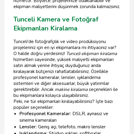
hizmettir. Böylece, projelerinize odaklanabilir ve
ekipman maliyetlerini düşünmek zorunda kalmazsınız.
Tunceli Kamera ve Fotoğraf
Ekipmanları Kiralama
Tunceli'de fotoğrafçılık ve video prodüksiyonu
projeleriniz için en iyi ekipmanlara mı ihtiyacınız var?
O halde doğru yerdesiniz!
Tunceli ekipman kiralama
hizmetleri sayesinde, yüksek maliyetli ekipmanları
satın almak yerine ihtiyaç duyduğunuz anda
kiralayarak bütçenizi rahatlatabilirsiniz. Özellikle
profesyonel kameralar, lensler, ışıklandırma
sistemleri ve diğer aksesuarlar, büyük yatırımlar
gerektirebilir. Ancak
makine kiralama
seçenekleri ile
bu ekipmanlara kolayca ulaşabilirsiniz.
Peki, ne tür ekipmanları kiralayabilirsiniz? İşte bazı
popüler seçenekler:
Profesyonel Kameralar:
DSLR, aynasız ve
sinema kameraları
Lensler:
Geniş açı, telefoto, makro lensler
Işıklandırma:
Stüdyo ışıkları, softboxlar,