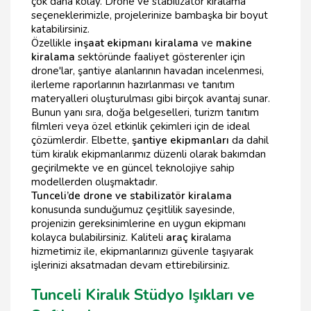
çok daha kolay. Drone ve stabilizatör kiralama
seçeneklerimizle, projelerinize bambaşka bir boyut
katabilirsiniz.
Özellikle
inşaat ekipmanı kiralama
ve
makine
kiralama
sektöründe faaliyet gösterenler için
drone'lar, şantiye alanlarının havadan incelenmesi,
ilerleme raporlarının hazırlanması ve tanıtım
materyalleri oluşturulması gibi birçok avantaj sunar.
Bunun yanı sıra, doğa belgeselleri, turizm tanıtım
filmleri veya özel etkinlik çekimleri için de ideal
çözümlerdir. Elbette,
şantiye ekipmanları
da dahil
tüm kiralık ekipmanlarımız düzenli olarak bakımdan
geçirilmekte ve en güncel teknolojiye sahip
modellerden oluşmaktadır.
Tunceli’de drone ve stabilizatör kiralama
konusunda sunduğumuz çeşitlilik sayesinde,
projenizin gereksinimlerine en uygun ekipmanı
kolayca bulabilirsiniz. Kaliteli
araç ki
ralama
hizmetimiz ile, ekipmanlarınızı güvenle taşıyarak
işlerinizi aksatmadan devam ettirebilirsiniz.
Tunceli Kiralık Stüdyo Işıkları ve