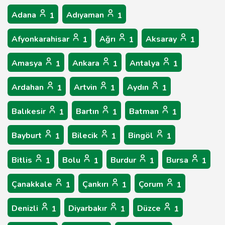
Adana
Adıyaman
1
1
Afyonkarahisar
Ağrı
Aksaray
1
1
1
Amasya
Ankara
Antalya
1
1
1
Ardahan
Artvin
Aydın
1
1
1
Balıkesir
Bartın
Batman
1
1
1
Bayburt
Bilecik
Bingöl
1
1
1
Bitlis
Bolu
Burdur
Bursa
1
1
1
1
Çanakkale
Çankırı
Çorum
1
1
1
Denizli
Diyarbakır
Düzce
1
1
1