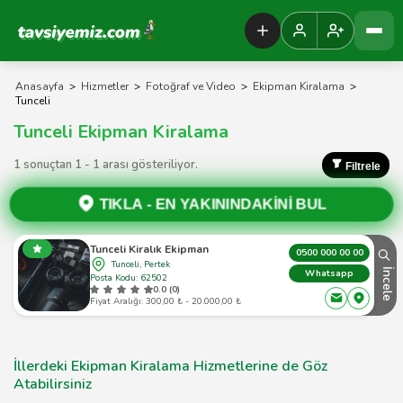
Tavsiyemiz Anasayfa
Anasayfa
>
Hizmetler
>
Fotoğraf ve Video
>
Ekipman Kiralama
>
Tunceli
Tunceli Ekipman Kiralama
1 sonuçtan 1 - 1 arası gösteriliyor.
Filtrele
TIKLA -
EN YAKININDAKİNİ BUL
Tunceli Kiralık Ekipman
0500 000 00 00
Tunceli, Pertek
İncele
Whatsapp
Posta Kodu: 62502
0.0 (0)
Fiyat Aralığı: 300,00 ₺ - 20.000,00 ₺
İllerdeki Ekipman Kiralama Hizmetlerine de Göz
Atabilirsiniz