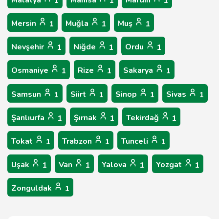
Malatya
Manisa
Mardin
1
1
1
Mersin
Muğla
Muş
1
1
1
Nevşehir
Niğde
Ordu
1
1
1
Osmaniye
Rize
Sakarya
1
1
1
Samsun
Siirt
Sinop
Sivas
1
1
1
1
Şanlıurfa
Şırnak
Tekirdağ
1
1
1
Tokat
Trabzon
Tunceli
1
1
1
Uşak
Van
Yalova
Yozgat
1
1
1
1
Zonguldak
1