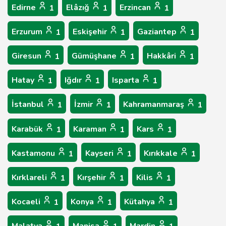
Edirne
Elâzığ
Erzincan
1
1
1
Erzurum
Eskişehir
Gaziantep
1
1
1
Giresun
Gümüşhane
Hakkâri
1
1
1
Hatay
Iğdır
Isparta
1
1
1
İstanbul
İzmir
Kahramanmaraş
1
1
1
Karabük
Karaman
Kars
1
1
1
Kastamonu
Kayseri
Kırıkkale
1
1
1
Kırklareli
Kırşehir
Kilis
1
1
1
Kocaeli
Konya
Kütahya
1
1
1