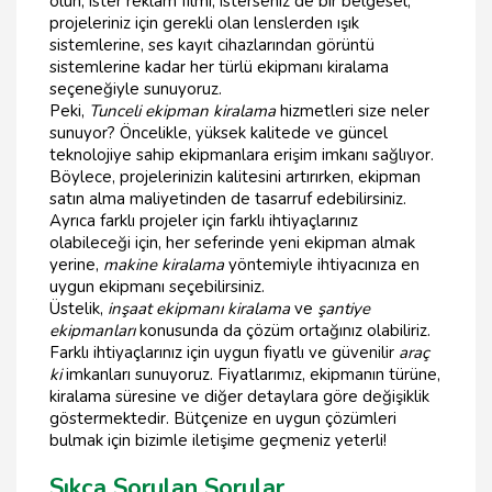
olun, ister reklam filmi, isterseniz de bir belgesel;
projeleriniz için gerekli olan lenslerden ışık
sistemlerine, ses kayıt cihazlarından görüntü
sistemlerine kadar her türlü ekipmanı kiralama
seçeneğiyle sunuyoruz.
Peki,
Tunceli ekipman kiralama
hizmetleri size neler
sunuyor? Öncelikle, yüksek kalitede ve güncel
teknolojiye sahip ekipmanlara erişim imkanı sağlıyor.
Böylece, projelerinizin kalitesini artırırken, ekipman
satın alma maliyetinden de tasarruf edebilirsiniz.
Ayrıca farklı projeler için farklı ihtiyaçlarınız
olabileceği için, her seferinde yeni ekipman almak
yerine,
makine kiralama
yöntemiyle ihtiyacınıza en
uygun ekipmanı seçebilirsiniz.
Üstelik,
inşaat ekipmanı kiralama
ve
şantiye
ekipmanları
konusunda da çözüm ortağınız olabiliriz.
Farklı ihtiyaçlarınız için uygun fiyatlı ve güvenilir
araç
ki
imkanları sunuyoruz. Fiyatlarımız, ekipmanın türüne,
kiralama süresine ve diğer detaylara göre değişiklik
göstermektedir. Bütçenize en uygun çözümleri
bulmak için bizimle iletişime geçmeniz yeterli!
Sıkça Sorulan Sorular