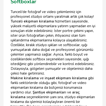
Softboxlar
Tunceli'de fotoğraf ve video çekimleriniz için
profesyonel stüdyo ortamı yaratmak artık çok kolay!
Tunceli ekipman kiralama
hizmetleri sayesinde,
yüksek maliyetli ekipmanlara yatırım yapmadan en iyi
sonuçları elde edebilirsiniz. İster portre çekimi yapın,
ister ürün fotoğrafları çekin, ihtiyacınız olan tüm
ışıklandırma ekipmanlarına kolayca ulaşabilirsiniz.
Özellikle, kiralık stüdyo ışıkları ve softboxlar, ışığı
yumuşatarak daha doğal ve profesyonel görünümlü
çekimler yapmanızı sağlar. Ayrıca, farklı boyut ve
özelliklerdeki softbox seçenekleri sayesinde, ışığı
istediğiniz gibi yönlendirebilir ve kontrol edebilirsiniz.
Dolayısıyla, gölgeleri yumuşatır ve objelerinizi daha
çekici hale getirirsiniz.
Makine kiralama
ve
inşaat ekipmanı kiralama
gibi
farklı sektörlerde olduğu gibi, fotoğraf ve video
ekipmanları kiralama da bütçenizi korumanıza
yardımcı olur.
Şantiye ekipmanları
ve
araç
kiralama
seçeneklerinin yanı sıra, stüdyo ekipmanları
kiralama da işlerinizi kolaylaştıran önemli bir