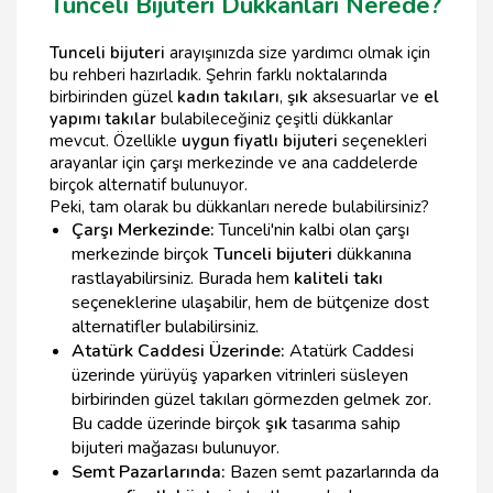
Tunceli Bijuteri Dükkanları Nerede?
Tunceli bijuteri
arayışınızda size yardımcı olmak için
bu rehberi hazırladık. Şehrin farklı noktalarında
birbirinden güzel
kadın takıları
,
şık
aksesuarlar ve
el
yapımı takılar
bulabileceğiniz çeşitli dükkanlar
mevcut. Özellikle
uygun fiyatlı bijuteri
seçenekleri
arayanlar için çarşı merkezinde ve ana caddelerde
birçok alternatif bulunuyor.
Peki, tam olarak bu dükkanları nerede bulabilirsiniz?
Çarşı Merkezinde:
Tunceli'nin kalbi olan çarşı
merkezinde birçok
Tunceli bijuteri
dükkanına
rastlayabilirsiniz. Burada hem
kaliteli takı
seçeneklerine ulaşabilir, hem de bütçenize dost
alternatifler bulabilirsiniz.
Atatürk Caddesi Üzerinde:
Atatürk Caddesi
üzerinde yürüyüş yaparken vitrinleri süsleyen
birbirinden güzel takıları görmezden gelmek zor.
Bu cadde üzerinde birçok
şık
tasarıma sahip
bijuteri mağazası bulunuyor.
Semt Pazarlarında:
Bazen semt pazarlarında da