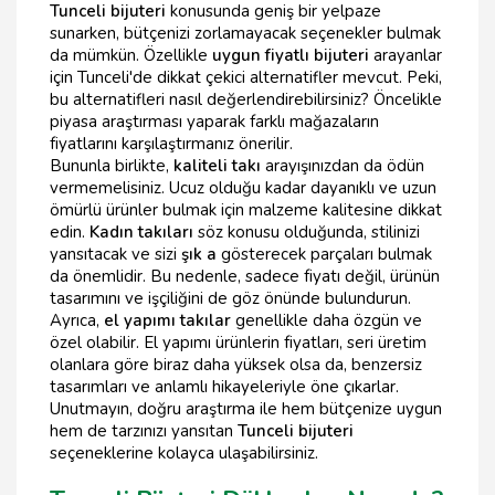
Tunceli bijuteri
konusunda geniş bir yelpaze
sunarken, bütçenizi zorlamayacak seçenekler bulmak
da mümkün. Özellikle
uygun fiyatlı bijuteri
arayanlar
için Tunceli'de dikkat çekici alternatifler mevcut. Peki,
bu alternatifleri nasıl değerlendirebilirsiniz? Öncelikle
piyasa araştırması yaparak farklı mağazaların
fiyatlarını karşılaştırmanız önerilir.
Bununla birlikte,
kaliteli takı
arayışınızdan da ödün
vermemelisiniz. Ucuz olduğu kadar dayanıklı ve uzun
ömürlü ürünler bulmak için malzeme kalitesine dikkat
edin.
Kadın takıları
söz konusu olduğunda, stilinizi
yansıtacak ve sizi
şık a
gösterecek parçaları bulmak
da önemlidir. Bu nedenle, sadece fiyatı değil, ürünün
tasarımını ve işçiliğini de göz önünde bulundurun.
Ayrıca,
el yapımı takılar
genellikle daha özgün ve
özel olabilir. El yapımı ürünlerin fiyatları, seri üretim
olanlara göre biraz daha yüksek olsa da, benzersiz
tasarımları ve anlamlı hikayeleriyle öne çıkarlar.
Unutmayın, doğru araştırma ile hem bütçenize uygun
hem de tarzınızı yansıtan
Tunceli bijuteri
seçeneklerine kolayca ulaşabilirsiniz.