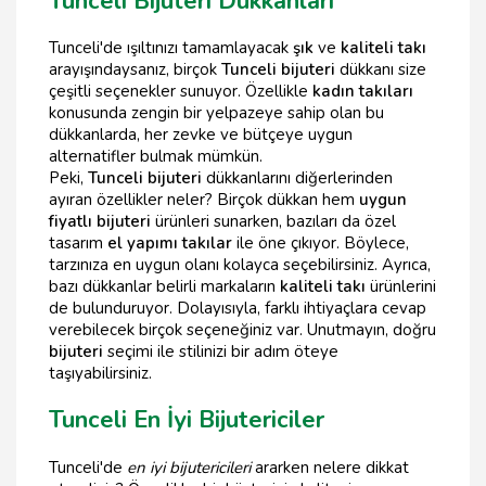
Tunceli Bijuteri Dükkanları
Tunceli'de ışıltınızı tamamlayacak
şık
ve
kaliteli takı
arayışındaysanız, birçok
Tunceli bijuteri
dükkanı size
çeşitli seçenekler sunuyor. Özellikle
kadın takıları
konusunda zengin bir yelpazeye sahip olan bu
dükkanlarda, her zevke ve bütçeye uygun
alternatifler bulmak mümkün.
Peki,
Tunceli bijuteri
dükkanlarını diğerlerinden
ayıran özellikler neler? Birçok dükkan hem
uygun
fiyatlı bijuteri
ürünleri sunarken, bazıları da özel
tasarım
el yapımı takılar
ile öne çıkıyor. Böylece,
tarzınıza en uygun olanı kolayca seçebilirsiniz. Ayrıca,
bazı dükkanlar belirli markaların
kaliteli takı
ürünlerini
de bulunduruyor. Dolayısıyla, farklı ihtiyaçlara cevap
verebilecek birçok seçeneğiniz var. Unutmayın, doğru
bijuteri
seçimi ile stilinizi bir adım öteye
taşıyabilirsiniz.
Tunceli En İyi Bijutericiler
Tunceli'de
en iyi bijutericileri
ararken nelere dikkat