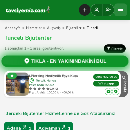
Tavsiyemiz Anasayfa
Anasayfa
>
Hizmetler
>
Alışveriş
>
Bijuteriler
>
Tunceli
Tunceli Bijuteriler
1 sonuçtan 1 - 1 arası gösteriliyor.
Filtrele
TIKLA -
EN YAKININDAKİNİ BUL
Pia Bijuteri,Piercing,Hediyelik Eşya,Kupa Baskısı,Magnet Vs
0553 532 05 00
Tunceli, Merkez
İncele
Whatsapp
Posta Kodu: 62002
0.0 (0)
Fiyat Aralığı: 100,00 ₺ - 400,00 ₺
İllerdeki Bijuteriler Hizmetlerine de Göz Atabilirsiniz
Adana
Adıyaman
1
1