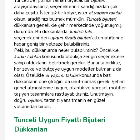
Tunceli'de ışıltınızı tamamlayacak bir
bijuteri
arayışındaysanız, seçenekleriniz sandığınızdan çok
daha çeşitli. İster
şık
bir kolye, ister
el yapımı takılar
olsun, aradığınızı bulmak mümkün.
Tunceli bijuteri
dükkanları genellikle şehir merkezinde yoğunlaşmış
durumda. Bu dükkanlarda,
kaliteli takı
seçeneklerinden
uygun fiyatlı bijuteri
alternatiflerine
kadar geniş bir yelpaze bulabilirsiniz.
Peki, bu dükkanlarda neler bulabilirsiniz? Öncelikle,
kadın takıları
konusunda oldukça zengin seçeneklere
sahip olduklarını belirtmek gerekir. Bununla birlikte,
her zevke ve bütçeye uygun modeller bulmanız da
olası. Özellikle
el yapımı takılar
konusunda bazı
dükkanların öne çıktığını da unutmamak gerek. Şehrin
genel atmosferine uygun, otantik ve yöresel motifler
taşıyan tasarımlara rastlayabilirsiniz. Unutmayın,
doğru
bijuteri
, tarzınızı yansıtmanın en güzel
yollarından biridir.
Tunceli Uygun Fiyatlı Bijuteri
Dükkanları