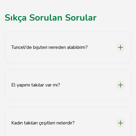
Sıkça Sorulan Sorular
Tunceli'de bijuteri nereden alabilirim?
Tunceli'de kaliteli ve uygun fiyatlı bijuteri almak için
tavsiyemiz.com'u ziyaret edebilirsiniz.
El yapımı takılar var mı?
Evet, Tunceli'de el yapımı takılar bulabilirsiniz.
Kadın takıları çeşitleri nelerdir?