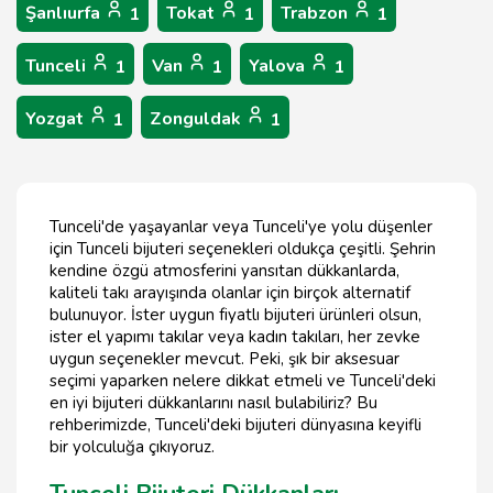
Şanlıurfa
Tokat
Trabzon
1
1
1
Tunceli
Van
Yalova
1
1
1
Yozgat
Zonguldak
1
1
Tunceli'de yaşayanlar veya Tunceli'ye yolu düşenler
için Tunceli bijuteri seçenekleri oldukça çeşitli. Şehrin
kendine özgü atmosferini yansıtan dükkanlarda,
kaliteli takı arayışında olanlar için birçok alternatif
bulunuyor. İster uygun fiyatlı bijuteri ürünleri olsun,
ister el yapımı takılar veya kadın takıları, her zevke
uygun seçenekler mevcut. Peki, şık bir aksesuar
seçimi yaparken nelere dikkat etmeli ve Tunceli'deki
en iyi bijuteri dükkanlarını nasıl bulabiliriz? Bu
rehberimizde, Tunceli'deki bijuteri dünyasına keyifli
bir yolculuğa çıkıyoruz.