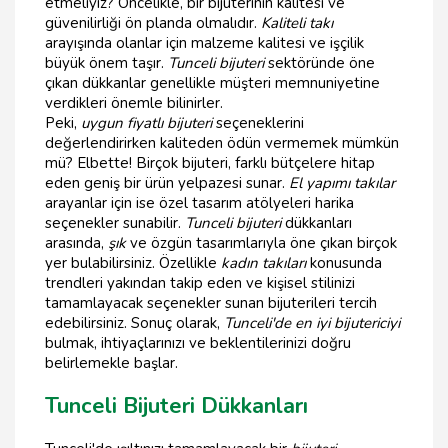
etmeliyiz? Öncelikle, bir bijuterinin kalitesi ve
güvenilirliği ön planda olmalıdır.
Kaliteli takı
arayışında olanlar için malzeme kalitesi ve işçilik
büyük önem taşır.
Tunceli bijuteri
sektöründe öne
çıkan dükkanlar genellikle müşteri memnuniyetine
verdikleri önemle bilinirler.
Peki,
uygun fiyatlı bijuteri
seçeneklerini
değerlendirirken kaliteden ödün vermemek mümkün
mü? Elbette! Birçok bijuteri, farklı bütçelere hitap
eden geniş bir ürün yelpazesi sunar.
El yapımı takılar
arayanlar için ise özel tasarım atölyeleri harika
seçenekler sunabilir.
Tunceli bijuteri
dükkanları
arasında,
şık
ve özgün tasarımlarıyla öne çıkan birçok
yer bulabilirsiniz. Özellikle
kadın takıları
konusunda
trendleri yakından takip eden ve kişisel stilinizi
tamamlayacak seçenekler sunan bijuterileri tercih
edebilirsiniz. Sonuç olarak,
Tunceli'de en iyi bijutericiyi
bulmak, ihtiyaçlarınızı ve beklentilerinizi doğru
belirlemekle başlar.
Tunceli Bijuteri Dükkanları