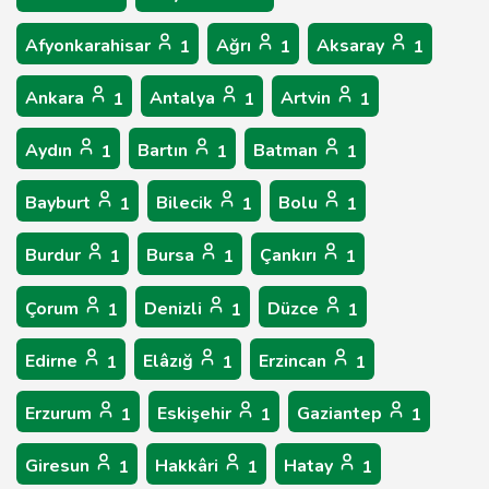
Afyonkarahisar
Ağrı
Aksaray
1
1
1
Ankara
Antalya
Artvin
1
1
1
Aydın
Bartın
Batman
1
1
1
Bayburt
Bilecik
Bolu
1
1
1
Burdur
Bursa
Çankırı
1
1
1
Çorum
Denizli
Düzce
1
1
1
Edirne
Elâzığ
Erzincan
1
1
1
Erzurum
Eskişehir
Gaziantep
1
1
1
Giresun
Hakkâri
Hatay
1
1
1