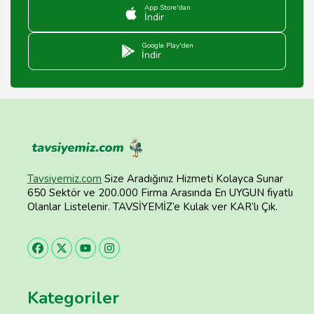
App Store'dan
İndir
Google Play'den
İndir
Tavsiyemiz.com
Size Aradığınız Hizmeti Kolayca Sunar
650 Sektör ve 200.000 Firma Arasında En UYGUN fiyatlı
Olanlar Listelenir. TAVSİYEMİZ’e Kulak ver KAR’lı Çık.
Kategoriler