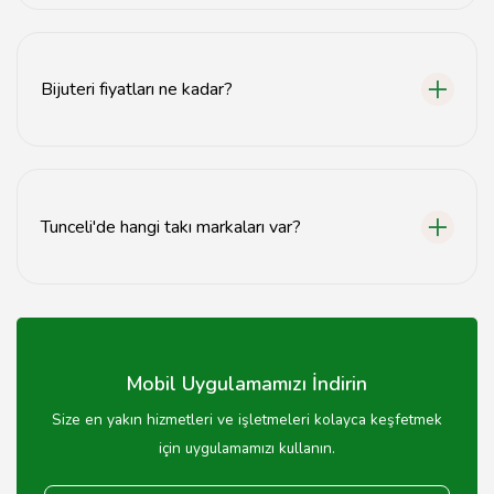
Tunceli'de kolye, bilezik, küpe gibi çeşitli kadın takıları
mevcuttur.
Bijuteri fiyatları ne kadar?
Tunceli'deki bijuteri fiyatları kaliteye göre değişiklik
göstermektedir, uygun fiyatlı seçenekler bulabilirsiniz.
Tunceli'de hangi takı markaları var?
Tunceli'de yerel ve ulusal birçok takı markası
bulunmaktadır.
Mobil Uygulamamızı İndirin
Size en yakın hizmetleri ve işletmeleri kolayca keşfetmek
için uygulamamızı kullanın.