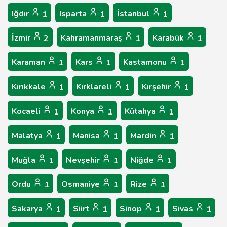
Iğdır
Isparta
İstanbul
1
1
1
İzmir
Kahramanmaraş
Karabük
2
1
1
Karaman
Kars
Kastamonu
1
1
1
Kırıkkale
Kırklareli
Kırşehir
1
1
1
Kocaeli
Konya
Kütahya
1
1
1
Malatya
Manisa
Mardin
1
1
1
Muğla
Nevşehir
Niğde
1
1
1
Ordu
Osmaniye
Rize
1
1
1
Sakarya
Siirt
Sinop
Sivas
1
1
1
1