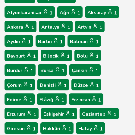
Afyonkarahisar
Ağrı
Aksaray
1
1
1
Ankara
Antalya
Artvin
1
1
1
Aydın
Bartın
Batman
1
1
1
Bayburt
Bilecik
Bolu
1
1
1
Burdur
Bursa
Çankırı
1
1
1
Çorum
Denizli
Düzce
1
1
1
Edirne
Elâzığ
Erzincan
1
1
1
Erzurum
Eskişehir
Gaziantep
1
1
1
Giresun
Hakkâri
Hatay
1
1
1