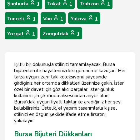
Şanlıurfa
Tokat
Trabzon
1
1
1
Tunceli
Van
Yalova
1
1
1
Yozgat
Zonguldak
1
1
Işıltılı bir dokunuşla stilinizi tamamlayacak, Bursa
bijuterileri ile hayallerinizdeki görünüme kavuşun! Her
tarza uygun, zarif takı koleksiyonu sayesinde
girdiğiniz her ortamda dikkatleri üzerinize çekin. İster
özel bir davet için göz alıcı parçalar, ister günlük
kullanım için şık moda aksesuarları arıyor olun,
Bursa'daki uygun fiyatlı takılar ile aradığınız her şeyi
bulabilirsiniz. Üstelik, el yapımı tasarımlarla kişisel
stilinizi en özgün şekilde ifade etme fırsatını
yakalayın.
Bursa Bijuteri Dükkanları