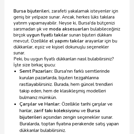
Bursa bijuterileri
, zarafeti yakalamak isteyenler için
geniş bir yelpaze sunar. Ancak, herkes lüks takılara
yatırım yapamayabilir. Neyse ki, Bursa'da bütçenizi
sarsmadan şık ve
moda aksesuarları
bulabileceğiniz
birçok
uygun fiyatlı takılar
sunan bijuteri dükkanı
mevcut. Özellikle
el yapımı takılar
arayanlar için bu
dükkanlar, eşsiz ve kişisel dokunuşlu seçenekler
sunar.
Peki, bu uygun fiyatlı dükkanları nasıl bulabilirsiniz?
İşte size birkaç ipucu:
Semt Pazarları:
Bursa'nın farklı semtlerinde
kurulan pazarlarda, bijuteri tezgahlarına
rastlayabilirsiniz. Burada, hem güncel trendleri
takip eden, hem de klasikleşmiş modelleri
bulmanız mümkün.
Çarşılar ve Hanlar:
Özellikle tarihi çarşılar ve
hanlar,
zarif takı koleksiyonu
ve
Bursa
bijuterileri
açısından zengin seçenekler sunar.
Buralarda, toptan fiyatına perakende satış yapan
dükkanlar bulabilirsiniz.