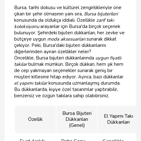
Bursa, tarihi dokusu ve kültürel zenginlikleriyle öne
çıkan bir şehir olmasının yanı sıra,
Bursa bijuterileri
konusunda da oldukça iddialı. Özellikle
zarif takı
koleksiyonu
arayanlar için Bursa'da birçok seçenek
bulunuyor. Şehirdeki bijuteri dükkanları, her zevke ve
bütçeye uygun
moda aksesuarları
sunarak dikkat
çekiyor. Peki, Bursa'daki bijuteri dükkanlarını
diğerlerinden ayıran özellikler neler?
Öncelikle, Bursa bijuteri dükkanlarında
uygun fiyatlı
takılar
bulmak mümkün. Birçok dükkan, hem şık hem
de cep yakmayan seçenekler sunarak geniş bir
müşteri kitlesine hitap ediyor. Ayrıca, bazı dükkanlar
el yapımı takılar
konusunda uzmanlaşmış durumda.
Bu dükkanlarda, kişiye özel tasarımlar yaptırabilir,
benzersiz ve özgün takılara sahip olabilirsiniz.
Bursa Bijuteri
El Yapımı Takı
Özellik
Dükkanları
Dükkanları
(Genel)