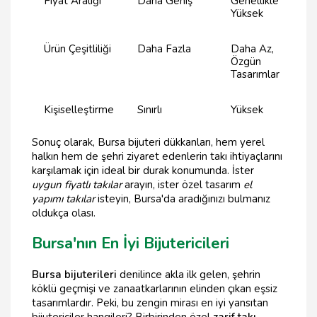
Fiyat Aralığı
Daha Geniş
Genellikle
Yüksek
Ürün Çeşitliliği
Daha Fazla
Daha Az,
Özgün
Tasarımlar
Kişiselleştirme
Sınırlı
Yüksek
Sonuç olarak, Bursa bijuteri dükkanları, hem yerel
halkın hem de şehri ziyaret edenlerin takı ihtiyaçlarını
karşılamak için ideal bir durak konumunda. İster
uygun fiyatlı takılar
arayın, ister özel tasarım
el
yapımı takılar
isteyin, Bursa'da aradığınızı bulmanız
oldukça olası.
Bursa'nın En İyi Bijutericileri
Bursa bijuterileri
denilince akla ilk gelen, şehrin
köklü geçmişi ve zanaatkarlarının elinden çıkan eşsiz
tasarımlardır. Peki, bu zengin mirası en iyi yansıtan
bijutericiler hangileri? Birbirinden özel
zarif takı