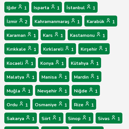
Iğdır
Isparta
İstanbul
1
1
1
İzmir
Kahramanmaraş
Karabük
2
1
1
Karaman
Kars
Kastamonu
1
1
1
Kırıkkale
Kırklareli
Kırşehir
1
1
1
Kocaeli
Konya
Kütahya
1
1
1
Malatya
Manisa
Mardin
1
1
1
Muğla
Nevşehir
Niğde
1
1
1
Ordu
Osmaniye
Rize
1
1
1
Sakarya
Siirt
Sinop
Sivas
1
1
1
1