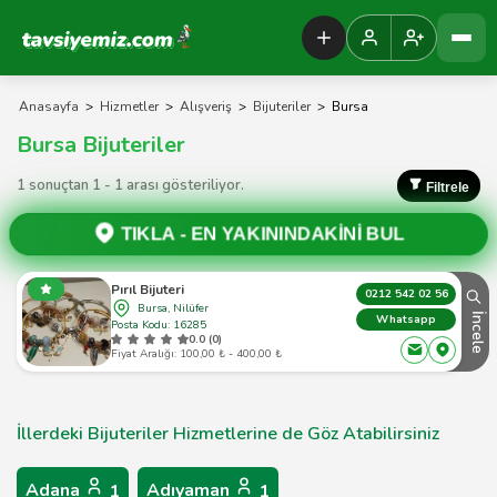
Tavsiyemiz Anasayfa
Anasayfa
>
Hizmetler
>
Alışveriş
>
Bijuteriler
>
Bursa
Bursa Bijuteriler
1 sonuçtan 1 - 1 arası gösteriliyor.
Filtrele
TIKLA -
EN YAKININDAKİNİ BUL
Pırıl Bijuteri
0212 542 02 56
Bursa, Nilüfer
İncele
Whatsapp
Posta Kodu: 16285
0.0 (0)
Fiyat Aralığı: 100,00 ₺ - 400,00 ₺
İllerdeki Bijuteriler Hizmetlerine de Göz Atabilirsiniz
Adana
Adıyaman
1
1