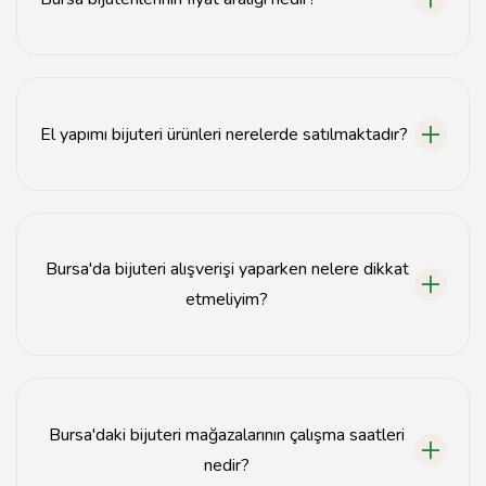
Bursa'daki bijuteri ürünleri uygun fiyatlarla sunulmakta,
fiyatlar ürün türüne göre değişiklik göstermektedir.
El yapımı bijuteri ürünleri nerelerde satılmaktadır?
El yapımı bijuteri ürünleri genellikle yerel tasarımcılar ve
butiklerde satılmaktadır.
Bursa'da bijuteri alışverişi yaparken nelere dikkat
etmeliyim?
Alışveriş yaparken ürün kalitesine, malzeme içeriğine ve
fiyat-performans oranına dikkat etmelisiniz.
Bursa'daki bijuteri mağazalarının çalışma saatleri
nedir?