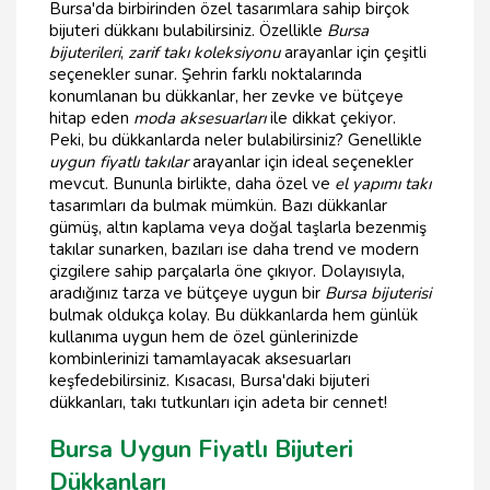
Bursa'da birbirinden özel tasarımlara sahip birçok
bijuteri dükkanı bulabilirsiniz. Özellikle
Bursa
bijuterileri
,
zarif takı koleksiyonu
arayanlar için çeşitli
seçenekler sunar. Şehrin farklı noktalarında
konumlanan bu dükkanlar, her zevke ve bütçeye
hitap eden
moda aksesuarları
ile dikkat çekiyor.
Peki, bu dükkanlarda neler bulabilirsiniz? Genellikle
uygun fiyatlı takılar
arayanlar için ideal seçenekler
mevcut. Bununla birlikte, daha özel ve
el yapımı takı
tasarımları da bulmak mümkün. Bazı dükkanlar
gümüş, altın kaplama veya doğal taşlarla bezenmiş
takılar sunarken, bazıları ise daha trend ve modern
çizgilere sahip parçalarla öne çıkıyor. Dolayısıyla,
aradığınız tarza ve bütçeye uygun bir
Bursa bijuterisi
bulmak oldukça kolay. Bu dükkanlarda hem günlük
kullanıma uygun hem de özel günlerinizde
kombinlerinizi tamamlayacak aksesuarları
keşfedebilirsiniz. Kısacası, Bursa'daki bijuteri
dükkanları, takı tutkunları için adeta bir cennet!
Bursa Uygun Fiyatlı Bijuteri
Dükkanları