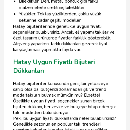
Bileklikler: Deri, metal, boncuk gibi farklı
malzemelerle üretilmiş bileklikler.
Yüzükler: Tektaş yüzüklerden, çoklu yüzük
setlerine kadar çeşitli modeller.
Hatay bijuteriler
inde genellikle
uygun fiyat
lı
seçenekler bulabilirsiniz. Ancak,
el yapımı takılar
ve
özel tasarım ürünlerde fiyatlar farklılık gösterebilir.
Alışveriş yaparken, farklı dükkanları gezerek fiyat
karşılaştırması yapmakta fayda var.
Hatay Uygun Fiyatlı Bijuteri
Dükkanları
Hatay bijuteriler
konusunda geniş bir yelpazeye
sahip olsa da, bütçenizi zorlamadan şık ve trend
moda takıları
bulmak mümkün mü? Elbette!
Özellikle
uygun fiyatlı
seçenekler sunan birçok
bijuteri dükkanı, her zevke ve bütçeye hitap eden
şık
takı modelleri
bulunduruyor.
Peki, bu uygun fiyatlı dükkanlarda neler bulabilirsiniz?
Genellikle sezonun en popüler
takı trendleri
yansıtan kolyeler, küpeler, bileklikler ve yüzükler