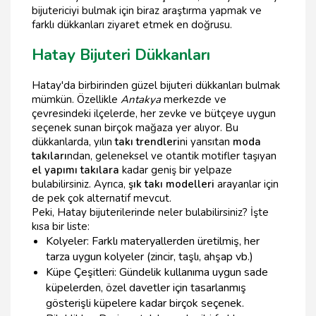
bijutericiyi bulmak için biraz araştırma yapmak ve
farklı dükkanları ziyaret etmek en doğrusu.
Hatay Bijuteri Dükkanları
Hatay'da birbirinden güzel bijuteri dükkanları bulmak
mümkün. Özellikle
Antakya
merkezde ve
çevresindeki ilçelerde, her zevke ve bütçeye uygun
seçenek sunan birçok mağaza yer alıyor. Bu
dükkanlarda, yılın
takı trendleri
ni yansıtan
moda
takıları
ndan, geleneksel ve otantik motifler taşıyan
el yapımı takılara
kadar geniş bir yelpaze
bulabilirsiniz. Ayrıca,
şık takı modelleri
arayanlar için
de pek çok alternatif mevcut.
Peki, Hatay bijuterilerinde neler bulabilirsiniz? İşte
kısa bir liste:
Kolyeler: Farklı materyallerden üretilmiş, her
tarza uygun kolyeler (zincir, taşlı, ahşap vb.)
Küpe Çeşitleri: Gündelik kullanıma uygun sade
küpelerden, özel davetler için tasarlanmış
gösterişli küpelere kadar birçok seçenek.