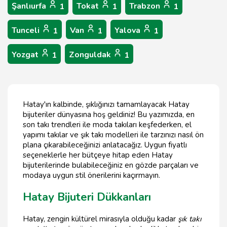
Şanlıurfa
Tokat
Trabzon
1
1
1
Tunceli
Van
Yalova
1
1
1
Yozgat
Zonguldak
1
1
Hatay'ın kalbinde, şıklığınızı tamamlayacak Hatay
bijuteriler dünyasına hoş geldiniz! Bu yazımızda, en
son takı trendleri ile moda takıları keşfederken, el
yapımı takılar ve şık takı modelleri ile tarzınızı nasıl ön
plana çıkarabileceğinizi anlatacağız. Uygun fiyatlı
seçeneklerle her bütçeye hitap eden Hatay
bijuterilerinde bulabileceğiniz en gözde parçaları ve
modaya uygun stil önerilerini kaçırmayın.
Hatay Bijuteri Dükkanları
Hatay, zengin kültürel mirasıyla olduğu kadar
şık takı