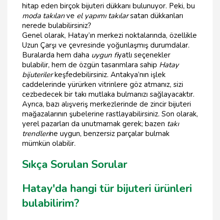
hitap eden birçok bijuteri dükkanı bulunuyor. Peki, bu
moda takıları
ve
el yapımı takılar
satan dükkanları
nerede bulabilirsiniz?
Genel olarak, Hatay’ın merkezi noktalarında, özellikle
Uzun Çarşı ve çevresinde yoğunlaşmış durumdalar.
Buralarda hem daha
uygun fi
yatlı seçenekler
bulabilir, hem de özgün tasarımlara sahip
Hatay
bijuteriler
keşfedebilirsiniz. Antakya’nın işlek
caddelerinde yürürken vitrinlere göz atmanız, sizi
cezbedecek bir takı mutlaka bulmanızı sağlayacaktır.
Ayrıca, bazı alışveriş merkezlerinde de zincir bijuteri
mağazalarının şubelerine rastlayabilirsiniz. Son olarak,
yerel pazarları da unutmamak gerek; bazen
takı
trendleri
ne uygun, benzersiz parçalar bulmak
mümkün olabilir.
Sıkça Sorulan Sorular
Hatay'da hangi tür bijuteri ürünleri
bulabilirim?