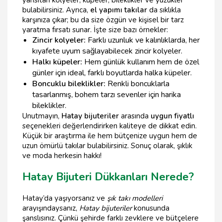
bulabilirsiniz. Ayrıca,
el yapımı takılar
da sıklıkla
karşınıza çıkar; bu da size özgün ve kişisel bir tarz
yaratma fırsatı sunar. İşte size bazı örnekler:
Zincir kolyeler:
Farklı uzunluk ve kalınlıklarda, her
kıyafete uyum sağlayabilecek zincir kolyeler.
Halkı küpeler:
Hem günlük kullanım hem de özel
günler için ideal, farklı boyutlarda halka küpeler.
Boncuklu bileklikler:
Renkli boncuklarla
tasarlanmış, bohem tarzı sevenler için harika
bileklikler.
Unutmayın,
Hatay bijuteriler
arasında
uygun fiyatlı
seçenekleri değerlendirirken kaliteye de dikkat edin.
Küçük bir araştırma ile hem bütçenize uygun hem de
uzun ömürlü takılar bulabilirsiniz. Sonuç olarak, şıklık
ve moda herkesin hakkı!
Hatay Bijuteri Dükkanları Nerede?
Hatay’da yaşıyorsanız ve
şık takı modelleri
arayışındaysanız,
Hatay bijuteriler
konusunda
şanslısınız. Çünkü şehirde farklı zevklere ve bütçelere