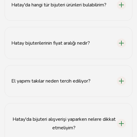
Hatay'da hangi tür bijuteri ürünleri bulabilirim?
Hatay'da el yapımı takılar, moda takılar ve çeşitli
aksesuarlar bulabilirsiniz.
Hatay bijuterilerinin fiyat aralığı nedir?
Hatay'daki bijuteri ürünlerinin fiyatları genellikle uygun
fiyatlı seçeneklerden başlar ve kaliteye göre değişir.
El yapımı takılar neden tercih ediliyor?
El yapımı takılar, özgün tasarımları ve kaliteli işçilikleri ile
dikkat çekiyor.
Hatay'da bijuteri alışverişi yaparken nelere dikkat
etmeliyim?