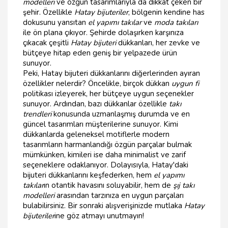
modelleri
ve özgün tasarımlarıyla da dikkat çeken bir
şehir. Özellikle
Hatay bijuteriler
, bölgenin kendine has
dokusunu yansıtan
el yapımı takılar
ve
moda takıları
ile ön plana çıkıyor. Şehirde dolaşırken karşınıza
çıkacak çeşitli
Hatay bijuteri
dükkanları, her zevke ve
bütçeye hitap eden geniş bir yelpazede ürün
sunuyor.
Peki, Hatay bijuteri dükkanlarını diğerlerinden ayıran
özellikler nelerdir? Öncelikle, birçok dükkan
uygun fi
politikası izleyerek, her bütçeye uygun seçenekler
sunuyor. Ardından, bazı dükkanlar özellikle
takı
trendleri
konusunda uzmanlaşmış durumda ve en
güncel tasarımları müşterilerine sunuyor. Kimi
dükkanlarda geleneksel motiflerle modern
tasarımların harmanlandığı özgün parçalar bulmak
mümkünken, kimileri ise daha minimalist ve zarif
seçeneklere odaklanıyor. Dolayısıyla, Hatay'daki
bijuteri dükkanlarını keşfederken, hem
el yapımı
takılar
ın otantik havasını soluyabilir, hem de
şıj takı
modelleri
arasından tarzınıza en uygun parçaları
bulabilirsiniz. Bir sonraki alışverişinizde mutlaka
Hatay
bijuteriler
ine göz atmayı unutmayın!