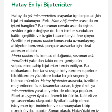
Hatay En İyi Bijutericiler
Hatay'da
şık takı modelleri
arayanlar için birçok seçkin
bijuteri bulunuyor. Peki,
Hatay bijuteriler
arasında en
iyileri hangileri? Bu sorunun cevabı aslında kişisel
zevklere göre değişse de, bazı isimler sundukları
kalite, çeşitlilik ve özgün tasarımlarıyla öne çıkıyor.
Özellikle
el yapımı takılar
konusunda uzmanlaşmış
atölyeler, benzersiz parçalar arayanlar için ideal
adresler olabilir.
Moda takıları
söz konusu olduğunda, sezonun
takı
trendleri
ni yakından takip eden, geniş ürün
yelpazesine sahip bijuteriler tercih ediliyor. Bu
dükkanlarda, her tarza uygun kolyelerden küpelere,
bilekliklerden yüzüklere kadar birçok seçeneği
bulmak mümkün.
Hatay bijuteriler
arasında, özellikle
müşterilerine özel tasarımlar sunan, kişiye özel
şık
takı modelleri
yaratan yerler de oldukça popüler.
Elbette
uygun fi
yat da önemli bir faktör. Kaliteli ve
şık tasarımlara ulaşılabilir fiyatlarla sahip olmak
isteyenler için, indirimleri ve kampanyaları takip
etmek faydalı olabilir. Sonuç olarak, Hatay'daki en iyi