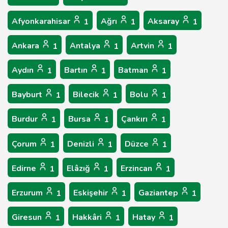
Afyonkarahisar
Ağrı
Aksaray
1
1
1
Ankara
Antalya
Artvin
1
1
1
Aydın
Bartın
Batman
1
1
1
Bayburt
Bilecik
Bolu
1
1
1
Burdur
Bursa
Çankırı
1
1
1
Çorum
Denizli
Düzce
1
1
1
Edirne
Elâzığ
Erzincan
1
1
1
Erzurum
Eskişehir
Gaziantep
1
1
1
Giresun
Hakkâri
Hatay
1
1
1