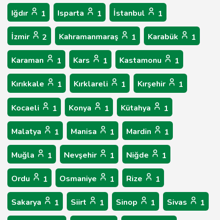
Iğdır
Isparta
İstanbul
1
1
1
İzmir
Kahramanmaraş
Karabük
2
1
1
Karaman
Kars
Kastamonu
1
1
1
Kırıkkale
Kırklareli
Kırşehir
1
1
1
Kocaeli
Konya
Kütahya
1
1
1
Malatya
Manisa
Mardin
1
1
1
Muğla
Nevşehir
Niğde
1
1
1
Ordu
Osmaniye
Rize
1
1
1
Sakarya
Siirt
Sinop
Sivas
1
1
1
1