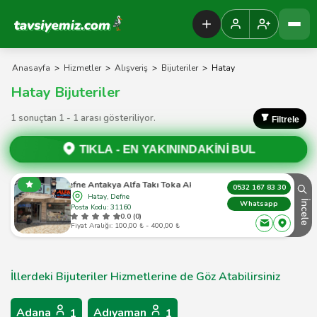
Tavsiyemiz Anasayfa
Anasayfa
>
Hizmetler
>
Alışveriş
>
Bijuteriler
>
Hatay
Hatay Bijuteriler
1 sonuçtan 1 - 1 arası gösteriliyor.
Filtrele
TIKLA -
EN YAKININDAKİNİ BUL
Hatay Defne Antakya Alfa Takı Toka Aksesuar Escom
0532 167 83 30
Hatay, Defne
İncele
Whatsapp
Posta Kodu: 31160
0.0 (0)
Fiyat Aralığı: 100,00 ₺ - 400,00 ₺
İllerdeki Bijuteriler Hizmetlerine de Göz Atabilirsiniz
Adana
Adıyaman
1
1