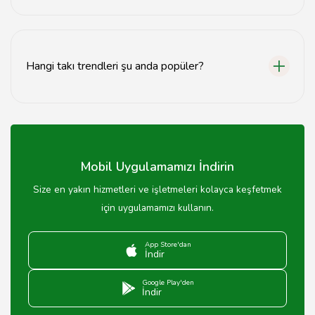
Kalite, tasarım ve fiyat dengesine dikkat etmeli,
güvenilir satıcılardan alışveriş yapmalısınız.
Hangi takı trendleri şu anda popüler?
Minimalist tasarımlar, doğal taşlar ve renkli bilezikler şu
anda popüler takı trendleri arasında.
Mobil Uygulamamızı İndirin
Size en yakın hizmetleri ve işletmeleri kolayca keşfetmek
için uygulamamızı kullanın.
App Store'dan
İndir
Google Play'den
İndir