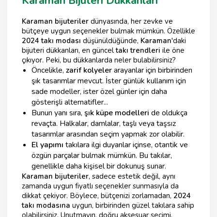
Karaman Bijuteri Dükkanları
Karaman bijuteriler
dünyasında, her zevke ve
bütçeye uygun seçenekler bulmak mümkün. Özellikle
2024 takı modası
düşünüldüğünde,
Karaman
'daki
bijuteri dükkanları, en güncel
takı trendleri
ile öne
çıkıyor. Peki, bu dükkanlarda neler bulabilirsiniz?
Öncelikle,
zarif kolyeler
arayanlar için birbirinden
şık tasarımlar mevcut. İster günlük kullanım için
sade modeller, ister özel günler için daha
gösterişli alternatifler...
Bunun yanı sıra,
şık küpe modelleri
de oldukça
revaçta. Halkalar, damlalar, taşlı veya taşsız
tasarımlar arasından seçim yapmak zor olabilir.
El yapımı
takılara ilgi duyanlar içinse, otantik ve
özgün parçalar bulmak mümkün. Bu takılar,
genellikle daha kişisel bir dokunuş sunar.
Karaman bijuteriler
, sadece estetik değil, aynı
zamanda uygun fiyatlı seçenekler sunmasıyla da
dikkat çekiyor. Böylece, bütçenizi zorlamadan,
2024
takı modasına
uygun, birbirinden güzel takılara sahip
olabilirsiniz. Unutmayın, doğru aksesuar seçimi,