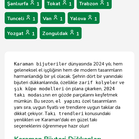
Şanlıurfa
Tokat
Trabzon
1
1
1
Tunceli
Van
Yalova
1
1
1
Yozgat
Zonguldak
1
1
dünyasında 2024 yılı, hem
Karaman bijuteriler
geleneksel el işçiliğinin hem de modern tasarımların
harmanlandığı bir yıl olacak. Şehrin dört bir yanındaki
bijuteri dükkanlarında, özellikle
ve
zarif kolyeler
ön plana çıkarken,
şık küpe modelleri
2024
nın en gözde parçalarını keşfetmek
takı modası
mümkün. Bu sezon,
özel tasarımların
el yapımı
yanı sıra, uygun fiyatlı ve trendlere uygun takılar da
dikkat çekiyor.
konusundaki
Takı trendleri
yenilikleri ve Karaman'daki en güzel takı
seçeneklerini öğrenmeye hazır olun!