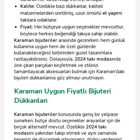
Kalite:
Özellikle bazı dükkanlar, kaliteli
malzemelerden üretilmiş, uzun ömürlü
el yap
ımı
takılara odaklanır.
Fiyat:
Her bütçeye uygun seçenekler mevcuttur,
böylece herkes beğendiği takıya sahip olabilir.
Karaman bijuteriler
arasında gezinirken, hem günlük
kullanıma uygun hem de özel günlerde
kullanabileceğiniz birbirinden güzel tasarımlara
rastlayabilirsiniz. Dolayısıyla,
2024 takı modası
nda
öne çıkan parçaları keşfetmek ve stilinizi
tamamlayacak aksesuarları bulmak için Karaman'daki
bijuteri dükkanlarına göz atmayı unutmayın.
Karaman Uygun Fiyatlı Bijuteri
Dükkanları
Karaman bijuteriler
konusunda geniş bir yelpaze
sunarken, bütçe dostu seçenekler arayanlar için de
birçok alternatif mevcut. Özellikle
2024 takı
modası
nı yakından takip etmek ve aynı zamanda
kesenizi de düşünmek istiyorsanız, doğru yerdesiniz.