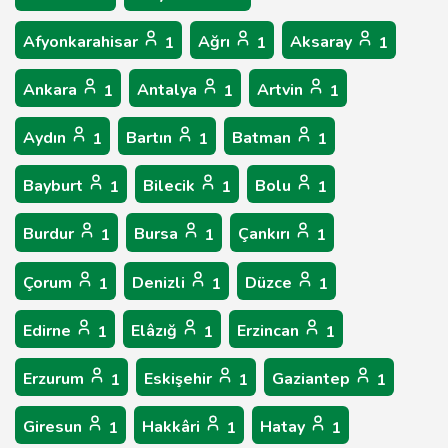
Afyonkarahisar
Ağrı
Aksaray
1
1
1
Ankara
Antalya
Artvin
1
1
1
Aydın
Bartın
Batman
1
1
1
Bayburt
Bilecik
Bolu
1
1
1
Burdur
Bursa
Çankırı
1
1
1
Çorum
Denizli
Düzce
1
1
1
Edirne
Elâzığ
Erzincan
1
1
1
Erzurum
Eskişehir
Gaziantep
1
1
1
Giresun
Hakkâri
Hatay
1
1
1