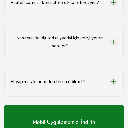
Bijuteri satın alırken nelere dikkat etmeliyim?
Bijuteri satın alırken malzeme kalitesi, tasarım ve
kullanım amacına dikkat etmelisiniz.
Karaman'da bijuteri alışverişi için en iyi yerler
nereler?
Karaman'da bijuteri alışverişi için yerel butiklere ve
pazar yerlerine göz atabilirsiniz.
El yapımı takılar neden tercih edilmeli?
El yapımı takılar, özgün tasarımları ve kaliteli işçilikleri ile
dikkat çeker.
Mobil Uygulamamızı İndirin