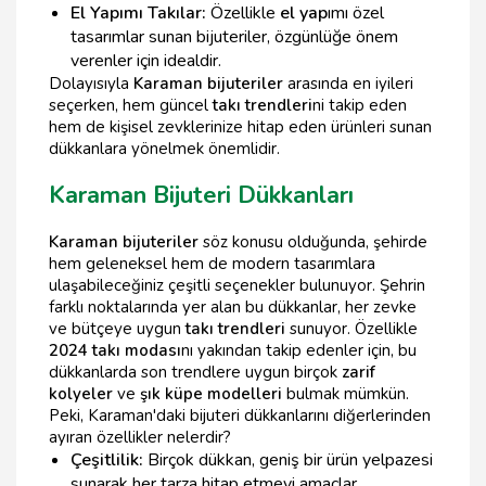
El Yapımı Takılar:
Özellikle
el yap
ımı özel
tasarımlar sunan bijuteriler, özgünlüğe önem
verenler için idealdir.
Dolayısıyla
Karaman bijuteriler
arasında en iyileri
seçerken, hem güncel
takı trendleri
ni takip eden
hem de kişisel zevklerinize hitap eden ürünleri sunan
dükkanlara yönelmek önemlidir.
Karaman Bijuteri Dükkanları
Karaman bijuteriler
söz konusu olduğunda, şehirde
hem geleneksel hem de modern tasarımlara
ulaşabileceğiniz çeşitli seçenekler bulunuyor. Şehrin
farklı noktalarında yer alan bu dükkanlar, her zevke
ve bütçeye uygun
takı trendleri
sunuyor. Özellikle
2024 takı modası
nı yakından takip edenler için, bu
dükkanlarda son trendlere uygun birçok
zarif
kolyeler
ve
şık küpe modelleri
bulmak mümkün.
Peki, Karaman'daki bijuteri dükkanlarını diğerlerinden
ayıran özellikler nelerdir?
Çeşitlilik:
Birçok dükkan, geniş bir ürün yelpazesi
sunarak her tarza hitap etmeyi amaçlar.