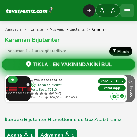
Tavsiyemiz Anasayfa
Anasayfa
>
Hizmetler
>
Alışveriş
>
Bijuteriler
>
Karaman
Karaman Bijuteriler
1 sonuçtan 1 - 1 arası gösteriliyor.
Filtrele
TIKLA -
EN YAKININDAKİNİ BUL
Çetin Accessories
0532 378 11 37
Karaman, Merkez
İncele
Whatsapp
Posta Kodu: 70110
0.0 (0)
Fiyat Aralığı: 100,00 ₺ - 400,00 ₺
İllerdeki Bijuteriler Hizmetlerine de Göz Atabilirsiniz
Adana
Adıyaman
1
1