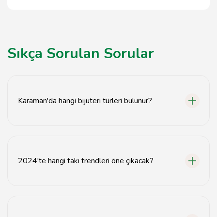
Sıkça Sorulan Sorular
Karaman'da hangi bijuteri türleri bulunur?
Karaman'da kolyeler, küpeler, bilezikler ve el yapımı
takılar gibi çeşitli bijuteri türleri bulunmaktadır.
2024'te hangi takı trendleri öne çıkacak?
2024'te zarif kolyeler, şık küpeler ve el yapımı özel
tasarımlar gibi trendler öne çıkacak.