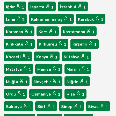
Iğdır
Isparta
İstanbul
1
1
1
İzmir
Kahramanmaraş
Karabük
2
1
1
Karaman
Kars
Kastamonu
1
1
1
Kırıkkale
Kırklareli
Kırşehir
1
1
1
Kocaeli
Konya
Kütahya
1
1
1
Malatya
Manisa
Mardin
1
1
1
Muğla
Nevşehir
Niğde
1
1
1
Ordu
Osmaniye
Rize
1
1
1
Sakarya
Siirt
Sinop
Sivas
1
1
1
1