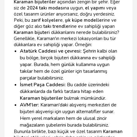
Karaman bijuteriler
açısından zengin bir şehir. Eğer
siz de
2024 takı modası
na uygun,
el yapımı
veya
özel tasarım ürünler arıyorsanız, doğru yerdesiniz.
Peki, bu
zarif kolyeler
e,
şık küpe modelleri
ne ve
diğer göz alıcı
takı trendleri
ne ev sahipliği yapan
Karaman bijuteri
dükkanlarını nerede bulabilirsiniz?
Genellikle, Karaman'ın merkezi lokasyonları bu tür
dükkanlara ev sahipliği yapar. Örneğin:
Atatürk Caddesi ve çevresi:
Şehrin kalbi olan
bu bölge, birçok bijuteri dükkanına ev sahipliği
yapar. Burada, hem günlük kullanıma uygun
takılar hem de özel günler için tasarlanmış
parçalar bulabilirsiniz.
İsmet Paşa Caddesi:
Bu cadde üzerindeki
dükkanlarda da farklı tarzlara hitap eden
Karaman bijuteriler
bulmak mümkündür.
AVM'ler:
Karaman'daki alışveriş merkezleri de
bijuteri alışverişi için uygun alternatifler sunar.
Hem yerel markaların hem de ulusal zincir
mağazaların şubelerini burada bulabilirsiniz.
Bununla birlikte, bazı küçük ve özel tasarım
Karaman