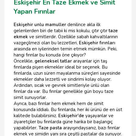
Eskişehir En Taze Ekmek ve Simit
Yapan Fırınlar
Eskişehir unlu mamuller
denilince akla ilk
gelenlerden biri de tabii ki mis kokulu, çıtır çıtır
taze
ekmek
ve simitlerdir. Özellikle sabah kahvaltılarının
vazgeçilmezi olan bu lezzetleri,
Eskişehir fırınları
arasında en iyilerinden temin etmek mümkün. Peki,
hangi fırınlar bu konuda öne çıkıyor?
Öncelikle,
geleneksel tatlar
arayanlar için taş
fırınlarda pişen ekmekler ideal bir seçenek. Bu
fırınlarda, uzun süren mayalanma süreçleri sayesinde
ekmekler daha lezzetli ve sindirimi kolay oluyor.
Ardından, sıcak ve gevrek simitleriyle ünlü olan
fırınlar da var. Bu fırınlar genellikle gün boyu taze
simit sunuyorlar.
Ayrıca, bazı fırınlar hem ekmek hem de simit
konusunda iddialı. Bu fırınlarda, her iki ürünü de en üst
kalitede bulabilirsiniz.
Eskişehir'de
yaşayanlar ve
ziyaretçiler bu fırınlarda güne harika bir başlangıç
yapabilirler.
Taze pasta
arayışındaysanız, bazı fırınlar
ekmek ve simidin yanı sıra çeşitli pastalar da sunuyor.