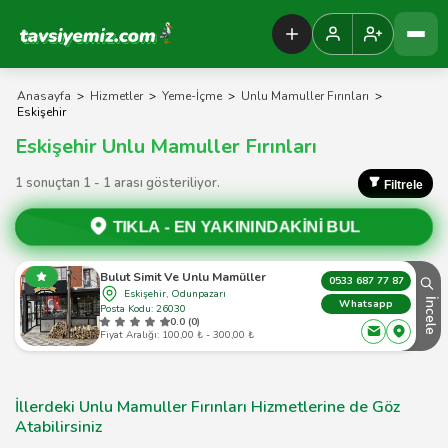
Tavsiyemiz Anasayfa
Anasayfa
>
Hizmetler
>
Yeme-İçme
>
Unlu Mamuller Fırınları
>
Eskişehir
Eskişehir Unlu Mamuller Fırınları
1 sonuçtan 1 - 1 arası gösteriliyor.
Filtrele
TIKLA -
EN YAKININDAKİNİ BUL
Bulut Simit Ve Unlu Mamüller
0533 687 77 87
Eskişehir, Odunpazarı
İncele
Whatsapp
Posta Kodu: 26030
0.0 (0)
Fiyat Aralığı: 100,00 ₺ - 300,00 ₺
İllerdeki Unlu Mamuller Fırınları Hizmetlerine de Göz
Atabilirsiniz