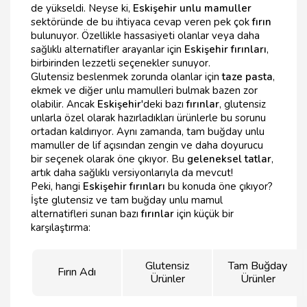
de yükseldi. Neyse ki,
Eskişehir unlu mamuller
sektöründe de bu ihtiyaca cevap veren pek çok
fırın
bulunuyor. Özellikle hassasiyeti olanlar veya daha
sağlıklı alternatifler arayanlar için
Eskişehir fırınları
,
birbirinden lezzetli seçenekler sunuyor.
Glutensiz beslenmek zorunda olanlar için
taze pasta
,
ekmek ve diğer unlu mamulleri bulmak bazen zor
olabilir. Ancak
Eskişehir
'deki bazı
fırınlar
, glutensiz
unlarla özel olarak hazırladıkları ürünlerle bu sorunu
ortadan kaldırıyor. Aynı zamanda, tam buğday unlu
mamuller de lif açısından zengin ve daha doyurucu
bir seçenek olarak öne çıkıyor. Bu
geleneksel tatlar
,
artık daha sağlıklı versiyonlarıyla da mevcut!
Peki, hangi
Eskişehir fırınları
bu konuda öne çıkıyor?
İşte glutensiz ve tam buğday unlu mamul
alternatifleri sunan bazı
fırınlar
için küçük bir
karşılaştırma:
Glutensiz
Tam Buğday
Fırın Adı
Ürünler
Ürünler