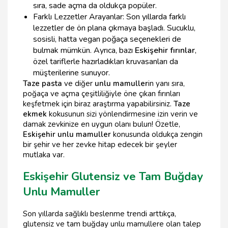
sıra, sade açma da oldukça popüler.
Farklı Lezzetler Arayanlar: Son yıllarda farklı
lezzetler de ön plana çıkmaya başladı. Sucuklu,
sosisli, hatta vegan poğaça seçenekleri de
bulmak mümkün. Ayrıca, bazı
Eskişehir fırınlar
,
özel tariflerle hazırladıkları kruvasanları da
müşterilerine sunuyor.
Taze pasta
ve diğer
unlu mamuller
in yanı sıra,
poğaça ve açma çeşitliliğiyle öne çıkan fırınları
keşfetmek için biraz araştırma yapabilirsiniz.
Taze
ekmek
kokusunun sizi yönlendirmesine izin verin ve
damak zevkinize en uygun olanı bulun! Özetle,
Eskişehir unlu mamuller
konusunda oldukça zengin
bir şehir ve her zevke hitap edecek bir şeyler
mutlaka var.
Eskişehir Glutensiz ve Tam Buğday
Unlu Mamuller
Son yıllarda sağlıklı beslenme trendi arttıkça,
glutensiz ve tam buğday unlu mamullere olan talep