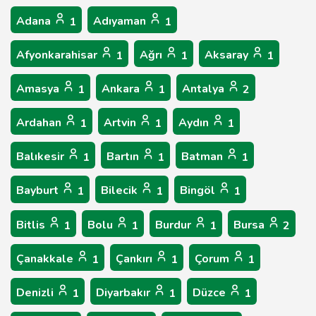
Adana
Adıyaman
1
1
Afyonkarahisar
Ağrı
Aksaray
1
1
1
Amasya
Ankara
Antalya
1
1
2
Ardahan
Artvin
Aydın
1
1
1
Balıkesir
Bartın
Batman
1
1
1
Bayburt
Bilecik
Bingöl
1
1
1
Bitlis
Bolu
Burdur
Bursa
1
1
1
2
Çanakkale
Çankırı
Çorum
1
1
1
Denizli
Diyarbakır
Düzce
1
1
1