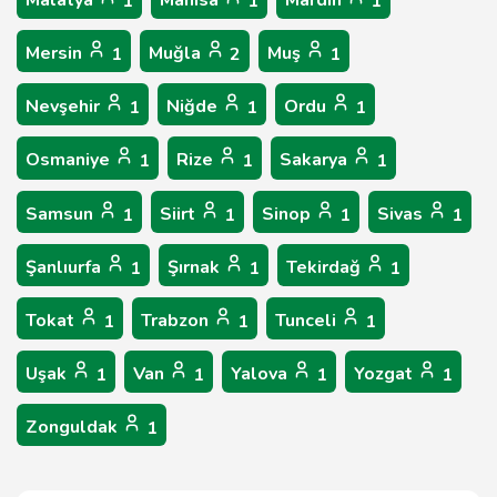
Malatya
Manisa
Mardin
1
1
1
Mersin
Muğla
Muş
1
2
1
Nevşehir
Niğde
Ordu
1
1
1
Osmaniye
Rize
Sakarya
1
1
1
Samsun
Siirt
Sinop
Sivas
1
1
1
1
Şanlıurfa
Şırnak
Tekirdağ
1
1
1
Tokat
Trabzon
Tunceli
1
1
1
Uşak
Van
Yalova
Yozgat
1
1
1
1
Zonguldak
1