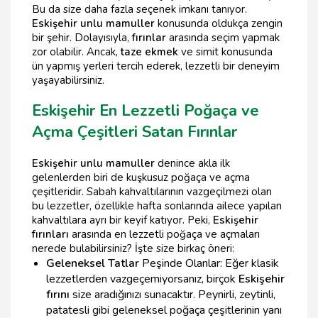
Bu da size daha fazla seçenek imkanı tanıyor.
Eskişehir unlu mamuller
konusunda oldukça zengin
bir şehir. Dolayısıyla,
fırınlar
arasında seçim yapmak
zor olabilir. Ancak,
taze ekmek
ve simit konusunda
ün yapmış yerleri tercih ederek, lezzetli bir deneyim
yaşayabilirsiniz.
Eskişehir En Lezzetli Poğaça ve
Açma Çeşitleri Satan Fırınlar
Eskişehir unlu mamuller
denince akla ilk
gelenlerden biri de kuşkusuz poğaça ve açma
çeşitleridir. Sabah kahvaltılarının vazgeçilmezi olan
bu lezzetler, özellikle hafta sonlarında ailece yapılan
kahvaltılara ayrı bir keyif katıyor. Peki,
Eskişehir
fırınları
arasında en lezzetli poğaça ve açmaları
nerede bulabilirsiniz? İşte size birkaç öneri:
Geleneksel Tatlar
Peşinde Olanlar: Eğer klasik
lezzetlerden vazgeçemiyorsanız, birçok
Eskişehir
fırını
size aradığınızı sunacaktır. Peynirli, zeytinli,
patatesli gibi geleneksel poğaça çeşitlerinin yanı