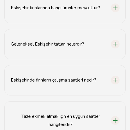
Eskişehir fırınlarında hangi ürünler mevcuttur?
Eskişehir fırınlarında taze ekmek, börek, poğaça ve
çeşitli tatlılar bulunmaktadır.
Geleneksel Eskişehir tatları nelerdir?
Geleneksel Eskişehir tatları arasında çiğ börek ve odun
fırını ekmeği öne çıkar.
Eskişehir'de fırınların çalışma saatleri nedir?
Eskişehir fırınları genellikle sabah 7'den akşam 8'e kadar
açıktır.
Taze ekmek almak için en uygun saatler
hangileridir?