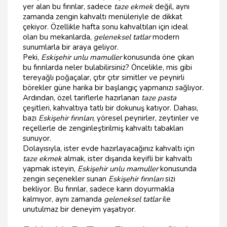
yer alan bu fırınlar, sadece
taze ekmek
değil, aynı
zamanda zengin kahvaltı menüleriyle de dikkat
çekiyor. Özellikle hafta sonu kahvaltıları için ideal
olan bu mekanlarda,
geleneksel tatlar
modern
sunumlarla bir araya geliyor.
Peki,
Eskişehir unlu mamuller
konusunda öne çıkan
bu fırınlarda neler bulabilirsiniz? Öncelikle, mis gibi
tereyağlı poğaçalar, çıtır çıtır simitler ve peynirli
börekler güne harika bir başlangıç yapmanızı sağlıyor.
Ardından, özel tariflerle hazırlanan
taze pasta
çeşitleri, kahvaltıya tatlı bir dokunuş katıyor. Dahası,
bazı
Eskişehir fırınları
, yöresel peynirler, zeytinler ve
reçellerle de zenginleştirilmiş kahvaltı tabakları
sunuyor.
Dolayısıyla, ister evde hazırlayacağınız kahvaltı için
taze ekmek
almak, ister dışarıda keyifli bir kahvaltı
yapmak isteyin,
Eskişehir unlu mamuller
konusunda
zengin seçenekler sunan
Eskişehir fırınları
sizi
bekliyor. Bu fırınlar, sadece karın doyurmakla
kalmıyor, aynı zamanda
geleneksel tatlar
ile
unutulmaz bir deneyim yaşatıyor.