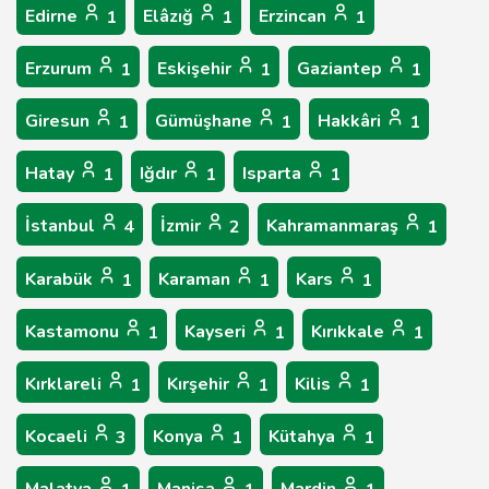
Edirne
Elâzığ
Erzincan
1
1
1
Erzurum
Eskişehir
Gaziantep
1
1
1
Giresun
Gümüşhane
Hakkâri
1
1
1
Hatay
Iğdır
Isparta
1
1
1
İstanbul
İzmir
Kahramanmaraş
4
2
1
Karabük
Karaman
Kars
1
1
1
Kastamonu
Kayseri
Kırıkkale
1
1
1
Kırklareli
Kırşehir
Kilis
1
1
1
Kocaeli
Konya
Kütahya
3
1
1