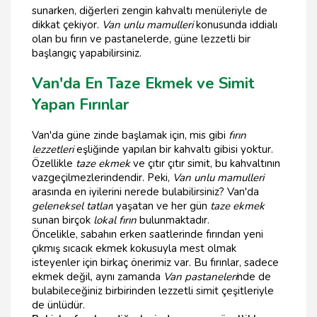
sunarken, diğerleri zengin kahvaltı menüleriyle de
dikkat çekiyor.
Van unlu mamulleri
konusunda iddialı
olan bu fırın ve pastanelerde, güne lezzetli bir
başlangıç yapabilirsiniz.
Van'da En Taze Ekmek ve Simit
Yapan Fırınlar
Van'da güne zinde başlamak için, mis gibi
fırın
lezzetleri
eşliğinde yapılan bir kahvaltı gibisi yoktur.
Özellikle
taze ekmek
ve çıtır çıtır simit, bu kahvaltının
vazgeçilmezlerindendir. Peki,
Van unlu mamulleri
arasında en iyilerini nerede bulabilirsiniz? Van'da
geleneksel tatlar
ı yaşatan ve her gün
taze ekmek
sunan birçok
lokal fırın
bulunmaktadır.
Öncelikle, sabahın erken saatlerinde fırından yeni
çıkmış sıcacık ekmek kokusuyla mest olmak
isteyenler için birkaç önerimiz var. Bu fırınlar, sadece
ekmek değil, aynı zamanda
Van pastaneleri
nde de
bulabileceğiniz birbirinden lezzetli simit çeşitleriyle
de ünlüdür.