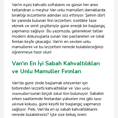
Van'ın eşsiz kahvaltı sofralarını ve günün her anını
tatlandıran o meşhur Van unlu mamulleri damaklarda
bıraktığı lezzetlerle adından söz ettiriyor. Şehrin dört
bir yanında bulunan fırın lezzetleri, özellikle taze
ekmek ve simit çeşitleriyle güne enerjik bir başlangıç
yapmanızı sağlıyor. Bu yazımızda, geleneksel tatları
modern dokunuşlarla sunan Van pastaneleri ve lokal
fırınları keşfe çıkacağız. Van'ın en sevilen unlu
mamullerini ve bu lezzetleri nerede bulabileceğinizi
öğrenmeye hazır olun!
Van'ın En İyi Sabah Kahvaltılıkları
ve Unlu Mamuller Fırınları
Van'da güne zinde başlamak isteyenler için
birbirinden lezzetli kahvaltılıklar ve
Van unlu
mamulleri
sunan birçok
lokal fırın
bulunuyor. Sabahın
erken saatlerinde fırınlardan yükselen mis gibi
taze
ekmek
kokusu, güne keyifli bir başlangıç yapmanızı
sağlıyor. Peki, Van'da en iyi sabah kahvaltılıklarını
nerede bulabilirsiniz? İşte size birkaç öneri: