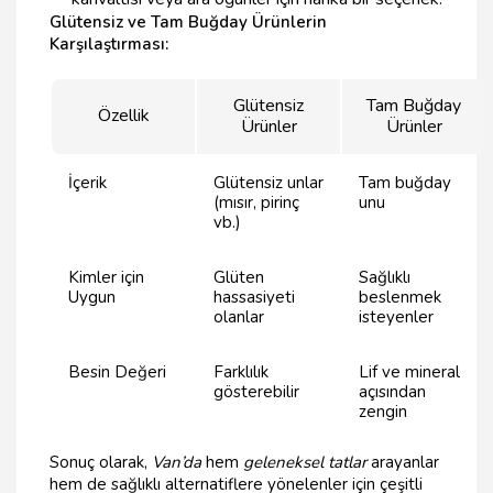
Glütensiz ve Tam Buğday Ürünlerin
Karşılaştırması:
Glütensiz
Tam Buğday
Özellik
Ürünler
Ürünler
İçerik
Glütensiz unlar
Tam buğday
(mısır, pirinç
unu
vb.)
Kimler için
Glüten
Sağlıklı
Uygun
hassasiyeti
beslenmek
olanlar
isteyenler
Besin Değeri
Farklılık
Lif ve mineral
gösterebilir
açısından
zengin
Sonuç olarak,
Van’da
hem
geleneksel tatlar
arayanlar
hem de sağlıklı alternatiflere yönelenler için çeşitli