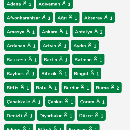
Adana
Adıyaman
1
1
Afyonkarahisar
Ağrı
Aksaray
1
1
1
Amasya
Ankara
Antalya
1
1
2
Ardahan
Artvin
Aydın
1
1
1
Balıkesir
Bartın
Batman
1
1
1
Bayburt
Bilecik
Bingöl
1
1
1
Bitlis
Bolu
Burdur
Bursa
1
1
1
2
Çanakkale
Çankırı
Çorum
1
1
1
Denizli
Diyarbakır
Düzce
1
1
1
Edirne
Elâzığ
Erzincan