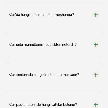
Van unlu mamuller fırınları, Van ilinde çeşitli bölgelerde
yer almaktadır.
Van'da hangi unlu mamuller meşhurdur?
Van'da en çok bilinen unlu mamuller arasında Van
ekmeği, katmer ve çörek bulunmaktadır.
Van unlu mamullerinin özellikleri nelerdir?
Van unlu mamulleri genellikle taze, doğal malzemelerle
yapılır ve geleneksel tariflere dayanır.
Van fırınlarında hangi ürünler satılmaktadır?
Van fırınlarında ekmek, börek, tatlılar ve çeşitli hamur
işleri satılmaktadır.
Van pastanelerinde hangi tatlılar bulunur?