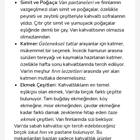
Simit ve Poğaça:
Van pastaneleri
ve fırınlarının
vazgeçilmezi olan simit ve poğaçalar, özellikle
peynirli ve zeytinli çeşitleriyle kahvaltı sofralarının
yıldızı. Çıtır çıtır simit ve yumuşacık poğaçalar
eşliğinde demli bir çay, Van kahvaltısının olmazsa
olmazlarından.
Katmer:
Geleneksel tatlar
arayanlar için katmer,
mükemmel bir seçenek. İncecik hamurun arasına
sürülen tereyağı ve kaymakla hazırlanan katmer,
özellikle hafta sonu kahvaltılarında tercih ediliyor.
Van'ın meşhur
fırın lezzetleri
arasında yer alan
katmeri mutlaka denemelisiniz.
Ekmek Çeşitleri:
Kahvaltılıkların en temel
eşlikçisi olan ekmek, Van'da birçok farklı çeşitte
bulunuyor. Tam buğday ekmeğinden, köy
ekmeğine, mısır ekmeğinden, çavdar ekmeğine
kadar farklı damak zevklerine hitap eden
taze
ekmek
çeşitleri, Van fırınlarında sizi bekliyor.
Van'da sabah kahvaltısı için tercih edebileceğiniz
birçok
lokal fırın
ve pastane bulunuyor. Bu
mekanlardan bazıları sadece kahvaltılık ürünler