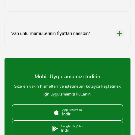
Van pastanelerinde baklava, kadayıf ve Van'a özgü
tatlılar yer almaktadır.
Van unlu mamullerinin fiyatları nasıldır?
Van unlu mamullerinin fiyatları, ürün türüne ve fırına
göre değişiklik göstermektedir.
Mobil Uygulamamızı İndirin
Size en yakın hizmetleri ve işletmeleri kolayca keşfetmek
için uygulamamızı kullanın.
App Store'dan
İndir
Google Play'den
İndir