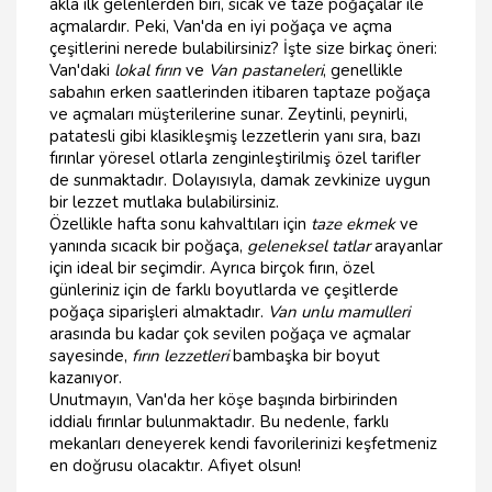
akla ilk gelenlerden biri, sıcak ve taze poğaçalar ile
açmalardır. Peki, Van'da en iyi poğaça ve açma
çeşitlerini nerede bulabilirsiniz? İşte size birkaç öneri:
Van'daki
lokal fırın
ve
Van pastaneleri
, genellikle
sabahın erken saatlerinden itibaren taptaze poğaça
ve açmaları müşterilerine sunar. Zeytinli, peynirli,
patatesli gibi klasikleşmiş lezzetlerin yanı sıra, bazı
fırınlar yöresel otlarla zenginleştirilmiş özel tarifler
de sunmaktadır. Dolayısıyla, damak zevkinize uygun
bir lezzet mutlaka bulabilirsiniz.
Özellikle hafta sonu kahvaltıları için
taze ekmek
ve
yanında sıcacık bir poğaça,
geleneksel tatlar
arayanlar
için ideal bir seçimdir. Ayrıca birçok fırın, özel
günleriniz için de farklı boyutlarda ve çeşitlerde
poğaça siparişleri almaktadır.
Van unlu mamulleri
arasında bu kadar çok sevilen poğaça ve açmalar
sayesinde,
fırın lezzetleri
bambaşka bir boyut
kazanıyor.
Unutmayın, Van'da her köşe başında birbirinden
iddialı fırınlar bulunmaktadır. Bu nedenle, farklı
mekanları deneyerek kendi favorilerinizi keşfetmeniz
en doğrusu olacaktır. Afiyet olsun!