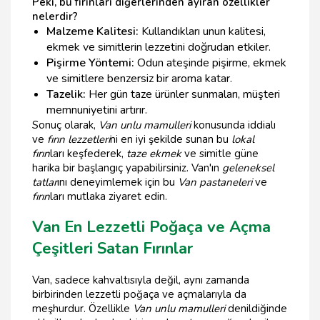
Peki, bu fırınları diğerlerinden ayıran özellikler
nelerdir?
Malzeme Kalitesi:
Kullandıkları unun kalitesi,
ekmek ve simitlerin lezzetini doğrudan etkiler.
Pişirme Yöntemi:
Odun ateşinde pişirme, ekmek
ve simitlere benzersiz bir aroma katar.
Tazelik:
Her gün taze ürünler sunmaları, müşteri
memnuniyetini artırır.
Sonuç olarak,
Van unlu mamulleri
konusunda iddialı
ve
fırın lezzetleri
ni en iyi şekilde sunan bu
lokal
fırın
ları keşfederek,
taze ekmek
ve simitle güne
harika bir başlangıç yapabilirsiniz. Van'ın
geleneksel
tatlar
ını deneyimlemek için bu
Van pastaneleri
ve
fırın
ları mutlaka ziyaret edin.
Van En Lezzetli Poğaça ve Açma
Çeşitleri Satan Fırınlar
Van, sadece kahvaltısıyla değil, aynı zamanda
birbirinden lezzetli poğaça ve açmalarıyla da
meşhurdur. Özellikle
Van unlu mamulleri
denildiğinde