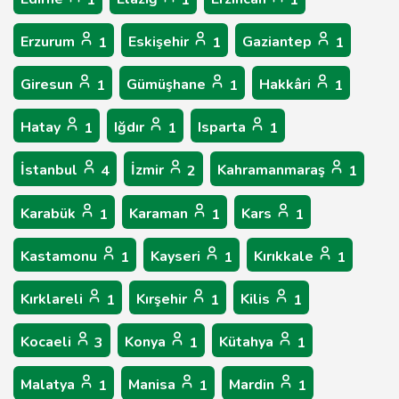
1
1
1
Erzurum
Eskişehir
Gaziantep
1
1
1
Giresun
Gümüşhane
Hakkâri
1
1
1
Hatay
Iğdır
Isparta
1
1
1
İstanbul
İzmir
Kahramanmaraş
4
2
1
Karabük
Karaman
Kars
1
1
1
Kastamonu
Kayseri
Kırıkkale
1
1
1
Kırklareli
Kırşehir
Kilis
1
1
1
Kocaeli
Konya
Kütahya
3
1
1
Malatya
Manisa
Mardin
1
1
1