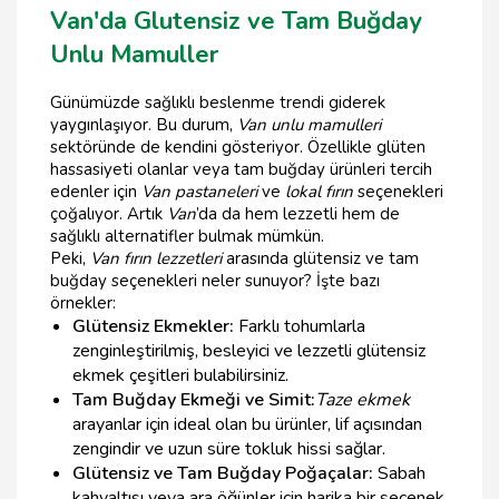
Van'da Glutensiz ve Tam Buğday
Unlu Mamuller
Günümüzde sağlıklı beslenme trendi giderek
yaygınlaşıyor. Bu durum,
Van unlu mamulleri
sektöründe de kendini gösteriyor. Özellikle glüten
hassasiyeti olanlar veya tam buğday ürünleri tercih
edenler için
Van pastaneleri
ve
lokal fırın
seçenekleri
çoğalıyor. Artık
Van
’da da hem lezzetli hem de
sağlıklı alternatifler bulmak mümkün.
Peki,
Van fırın lezzetleri
arasında glütensiz ve tam
buğday seçenekleri neler sunuyor? İşte bazı
örnekler:
Glütensiz Ekmekler:
Farklı tohumlarla
zenginleştirilmiş, besleyici ve lezzetli glütensiz
ekmek çeşitleri bulabilirsiniz.
Tam Buğday Ekmeği ve Simit:
Taze ekmek
arayanlar için ideal olan bu ürünler, lif açısından
zengindir ve uzun süre tokluk hissi sağlar.
Glütensiz ve Tam Buğday Poğaçalar:
Sabah
kahvaltısı veya ara öğünler için harika bir seçenek.