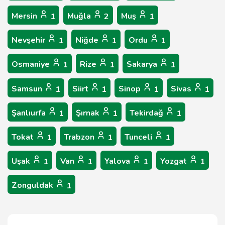
Mersin
Muğla
Muş
1
2
1
Nevşehir
Niğde
Ordu
1
1
1
Osmaniye
Rize
Sakarya
1
1
1
Samsun
Siirt
Sinop
Sivas
1
1
1
1
Şanlıurfa
Şırnak
Tekirdağ
1
1
1
Tokat
Trabzon
Tunceli
1
1
1
Uşak
Van
Yalova
Yozgat
1
1
1
1
Zonguldak
1