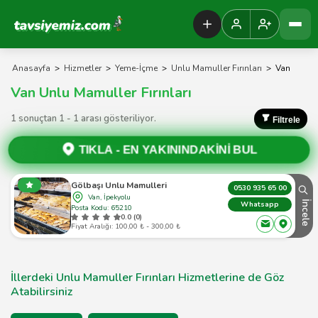
Tavsiyemiz Anasayfa
Anasayfa
>
Hizmetler
>
Yeme-İçme
>
Unlu Mamuller Fırınları
>
Van
Van Unlu Mamuller Fırınları
1 sonuçtan 1 - 1 arası gösteriliyor.
Filtrele
TIKLA -
EN YAKININDAKİNİ BUL
Gölbaşı Unlu Mamulleri
0530 935 65 00
Van, İpekyolu
İncele
Whatsapp
Posta Kodu: 65210
0.0 (0)
Fiyat Aralığı: 100,00 ₺ - 300,00 ₺
İllerdeki Unlu Mamuller Fırınları Hizmetlerine de Göz
Atabilirsiniz