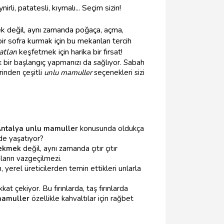
rli, patatesli, kıymalı... Seçim sizin!
k değil, aynı zamanda poğaça, açma,
 bir sofra kurmak için bu mekanları tercih
atlar
ı keşfetmek için harika bir fırsat!
 bir başlangıç yapmanızı da sağlıyor. Sabah
rinden çeşitli
unlu mamuller
seçenekleri sizi
ntalya unlu mamuller
konusunda oldukça
ilde yaşatıyor?
 ekmek
değil, aynı zamanda çıtır çıtır
ıların vazgeçilmezi.
, yerel üreticilerden temin ettikleri unlarla
t çekiyor. Bu fırınlarda, taş fırınlarda
mamuller
özellikle kahvaltılar için rağbet