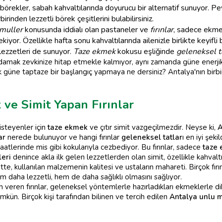
 börekler, sabah kahvaltılarında doyurucu bir alternatif sunuyor. Peyni
rinden lezzetli börek çeşitlerini bulabilirsiniz.
muller
konusunda iddialı olan pastaneler ve
fırınlar
, sadece ekme
kiyor. Özellikle hafta sonu kahvaltılarında ailenizle birlikte keyifli
lezzetleri de sunuyor.
Taze ekmek
kokusu eşliğinde
geleneksel t
damak zevkinize hitap etmekle kalmıyor, aynı zamanda güne enerjik
k güne taptaze bir başlangıç yapmaya ne dersiniz? Antalya'nın birbi
ve Simit Yapan Fırınlar
isteyenler için
taze ekmek
ve çıtır simit vazgeçilmezdir. Neyse ki,
A
ar
nerede bulunuyor ve hangi fırınlar
geleneksel tatlar
ı en iyi şek
saatlerinde mis gibi kokularıyla cezbediyor. Bu fırınlar, sadece
taze
leri
denince akla ilk gelen lezzetlerden olan simit, özellikle kahvalt
ette, kullanılan malzemenin kalitesi ve ustaların mahareti. Birçok fırın
em daha lezzetli, hem de daha sağlıklı olmasını sağlıyor.
veren fırınlar, geleneksel yöntemlerle hazırladıkları ekmeklerle dikka
kün. Birçok kişi tarafından bilinen ve tercih edilen
Antalya unlu 