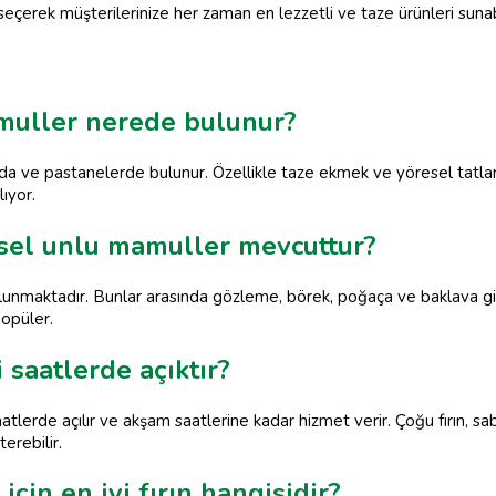
ı seçerek müşterilerinize her zaman en lezzetli ve taze ürünleri sunabi
amuller nerede bulunur?
arda ve pastanelerde bulunur. Özellikle taze ekmek ve yöresel tatlar
ıyor.
sel unlu mamuller mevcuttur?
nmaktadır. Bunlar arasında gözleme, börek, poğaça ve baklava gibi 
popüler.
 saatlerde açıktır?
saatlerde açılır ve akşam saatlerine kadar hizmet verir. Çoğu fırın, 
terebilir.
çin en iyi fırın hangisidir?