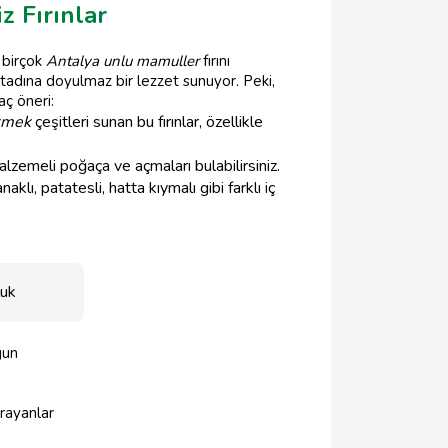
z Fırınlar
 birçok
Antalya unlu mamuller
fırını
 tadına doyulmaz bir lezzet sunuyor. Peki,
aç öneri:
kmek
çeşitleri sunan bu fırınlar, özellikle
alzemeli poğaça ve açmaları bulabilirsiniz.
klı, patatesli, hatta kıymalı gibi farklı iç
uk
gun
rayanlar