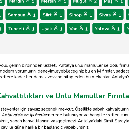
Mardin
Mersin
Muğla
Muş
1
1
1
2
1
Samsun
Siirt
Sinop
Sivas
1
1
1
1
1
Tunceli
Uşak
Van
Yalova
1
1
1
1
1
u, şehrin birbirinden lezzetli Antalya unlu mamuller ile dolu fırın
odern yorumlarını deneyimleyebileceğiniz bu en iyi fırınlar, sadece
zetlere kadar her damak zevkine hitap eden bu mekanlar, Antalya'n
ahvaltılıkları ve Unlu Mamuller Fırınla
steyenler için sayısız seçenek mevcut. Özellikle sabah kahvaltıları
,
Antalya'da en iyi fırınlar
nerede bulunuyor ve hangi lezzetleri sunuy
mit, sabah kahvaltılarının vazgeçilmezi. Antalya'daki Simit Sarayları
çay ile güne harika bir başlangıç yapabilirsiniz.