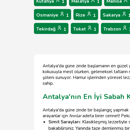
Kütahya
Malatya
Manisa
1
1
Osmaniye
Rize
Sakarya
1
1
Tekirdağ
Tokat
Trabzon
1
1
Antalya'da güne zinde başlamanın en güzel yol
kokusuyla mest olurken, geleneksel tatların m
şöleni sunuyor. Hamur işlerinden yöresel lez
sahip.
Antalya'nın En İyi Sabah K
Antalya'da güne zinde bir başlangıç yapmak i
arayanlar için
fırınlar
adeta birer cennet! Peki
Simit Sarayları:
Klasikleşmiş lezzetiyle si
bakabilirsiniz. Yanında taze demlenmiş bir 