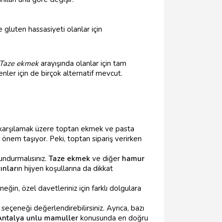
e gluten hassasiyeti olanlar için
Taze ekmek
arayışında olanlar için tam
nler için de birçok alternatif mevcut.
ını karşılamak üzere toptan ekmek ve pasta
k önem taşıyor. Peki, toptan sipariş verirken
undurmalısınız.
Taze ekmek
ve diğer
hamur
rınlar
ın hijyen koşullarına da dikkat
rneğin, özel davetleriniz için farklı dolgulara
 seçeneği değerlendirebilirsiniz. Ayrıca, bazı
Antalya unlu mamuller
konusunda en doğru