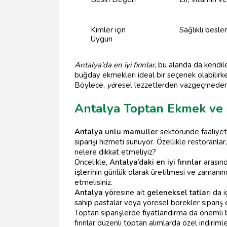
Kimler için
Sağlıklı besl
Uygun
Antalya'da en iyi fırınlar
, bu alanda da kendile
buğday ekmekleri ideal bir seçenek olabilirk
Böylece,
yö
resel lezzetlerden vazgeçmeden
Antalya Toptan Ekmek ve P
Antalya unlu mamuller
sektöründe faaliyet
siparişi hizmeti sunuyor. Özellikle restoranla
nelere dikkat etmeliyiz?
Öncelikle,
Antalya’daki en iyi fırınlar
arasınd
işleri
nin günlük olarak üretilmesi ve zamanınd
etmelisiniz.
Antalya yö
resine ait
geleneksel tatlar
ı da 
sahip pastalar veya yöresel börekler sipariş e
Toptan siparişlerde fiyatlandırma da önemli bir
fırınlar düzenli toptan alımlarda özel indiriml