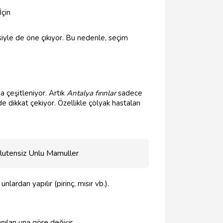
çin
siyle de öne çıkıyor. Bu nedenle, seçim
 çeşitleniyor. Artık
Antalya fırınlar
sadece
dikkat çekiyor. Özellikle çölyak hastaları
lutensiz Unlu Mamuller
lardan yapılır (pirinç, mısır vb.).
anılan una göre değişir.