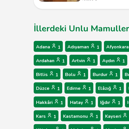
İllerdeki Unlu Mamuller 
Adana
Adıyaman
Afyonkara
1
1
Ardahan
Artvin
Aydın
1
1
1
Bitlis
Bolu
Burdur
B
1
1
1
Düzce
Edirne
Elâzığ
1
1
1
Hakkâri
Hatay
Iğdır
1
1
1
Kars
Kastamonu
Kayseri
1
1