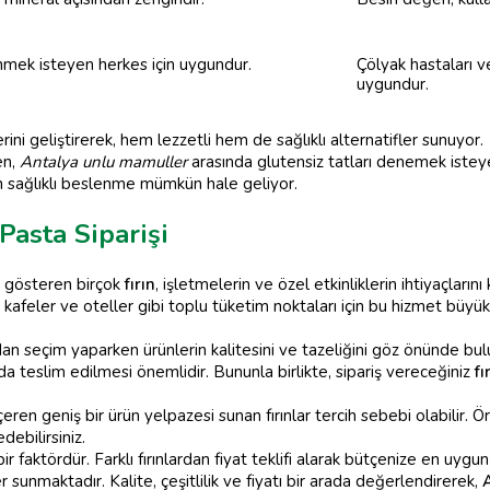
enmek isteyen herkes için uygundur.
Çölyak hastaları v
uygundur.
rini geliştirerek, hem lezzetli hem de sağlıklı alternatifler sunuyor.
en,
Antalya unlu mamuller
arasında glutensiz tatları denemek isteye
 sağlıklı beslenme mümkün hale geliyor.
asta Siparişi
 gösteren birçok
fırın
, işletmelerin ve özel etkinliklerin ihtiyaçlar
r, kafeler ve oteller gibi toplu tüketim noktaları için bu hizmet büyü
an seçim yaparken ürünlerin kalitesini ve tazeliğini göz önünde bul
a teslim edilmesi önemlidir. Bununla birlikte, sipariş vereceğiniz
fı
içeren geniş bir ürün yelpazesi sunan fırınlar tercih sebebi olabilir. Ö
debilirsiniz.
 faktördür. Farklı fırınlardan fiyat teklifi alarak bütçenize en uygun
er sunmaktadır. Kalite, çeşitlilik ve fiyatı bir arada değerlendirerek,