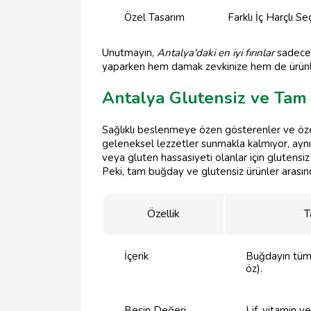
Özel Tasarım
Farklı İç Harçlı S
Unutmayın,
Antalya'daki en iyi fırınlar
sadece 
yaparken hem damak zevkinize hem de ürünler
Antalya Glutensiz ve Ta
Sağlıklı beslenmeye özen gösterenler ve özel
geleneksel lezzetler sunmakla kalmıyor, aynı
veya gluten hassasiyeti olanlar için glutens
Peki, tam buğday ve glutensiz ürünler arasınd
Özellik
T
İçerik
Buğdayın tüm 
öz).
Besin Değeri
Lif, vitamin v