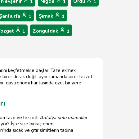
Nevşehir
Niğde
Ordu
1
1
1
Şanlıurfa
Şırnak
1
1
Yozgat
Zonguldak
1
1
larını keşfetmekle başlar. Taze ekmek
 birer durak değil, aynı zamanda birer lezzet
ın gastronomi haritasında özel bir yere
rı
nda taze ve lezzetli
Antalya unlu mamuller
or? İşte size birkaç öneri:
'nda sıcak ve çıtır simitlerin tadına