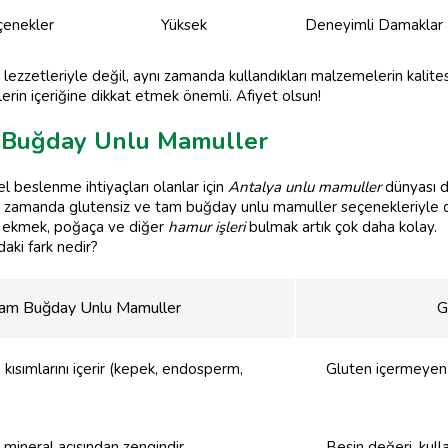
eçenekler
Yüksek
Deneyimli Damaklar İ
lezzetleriyle değil, aynı zamanda kullandıkları malzemelerin kalite
in içeriğine dikkat etmek önemli. Afiyet olsun!
m Buğday Unlu Mamuller
 beslenme ihtiyaçları olanlar için
Antalya unlu mamuller
dünyası da
 zamanda glutensiz ve tam buğday unlu mamuller seçenekleriyle de 
iz ekmek, poğaça ve diğer
hamur işleri
bulmak artık çok daha kolay.
aki fark nedir?
am Buğday Unlu Mamuller
G
kısımlarını içerir (kepek, endosperm,
Gluten içermeyen un
e mineral açısından zengindir.
Besin değeri, kull