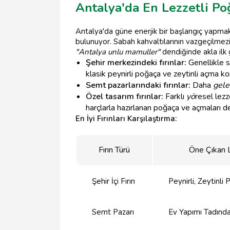
Antalya'da En Lezzetli Poğ
Antalya'da güne enerjik bir başlangıç yapmak 
bulunuyor. Sabah kahvaltılarının vazgeçilmez
"Antalya unlu mamuller"
dendiğinde akla ilk g
Şehir merkezindeki fırınlar:
Genellikle 
klasik peynirli poğaça ve zeytinli açma ko
Semt pazarlarındaki fırınlar:
Daha
gele
Özel tasarım fırınlar:
Farklı
yö
resel lezz
harçlarla hazırlanan poğaça ve açmaları de
En İyi Fırınları Karşılaştırma:
Fırın Türü
Öne Çıkan 
Şehir İçi Fırın
Peynirli, Zeytinl
Semt Pazarı
Ev Yapımı Tadında