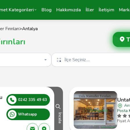
met Kategorileri
Blog
Hakkımızda
İller
İletişim
Mark
 Fırınları
>
Antalya
T
rınları
İlçe seçin
u
Unta
0242 335 49 63
An
Posta 
Whatsapp
İncele
Fiyat A