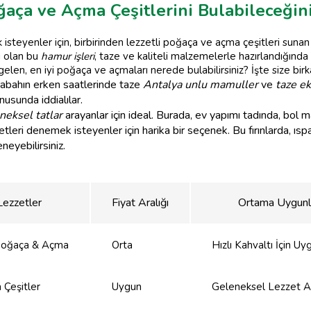
aça ve Açma Çeşitlerini Bulabileceğini
isteyenler için, birbirinden lezzetli poğaça ve açma çeşitleri sunan
i olan bu
hamur işleri
, taze ve kaliteli malzemelerle hazırlandığında
elen, en iyi poğaça ve açmaları nerede bulabilirsiniz? İşte size birk
sabahın erken saatlerinde taze
Antalya unlu mamuller
ve
taze e
nusunda iddialılar.
neksel tatlar
arayanlar için ideal. Burada, ev yapımı tadında, bol m
etleri denemek isteyenler için harika bir seçenek. Bu fırınlarda, ıspana
neyebilirsiniz.
Lezzetler
Fiyat Aralığı
Ortama Uygunl
i Poğaça & Açma
Orta
Hızlı Kahvaltı İçin Uy
 Çeşitler
Uygun
Geleneksel Lezzet A