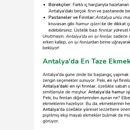
Börekçiler:
Farklı iç harçlarıyla hazırlanan
Antalya'daki birçok
fırın
ve pastanede birbi
Pastaneler ve Fırınlar:
Antalya unlu ma
kruvasan gibi
hamur işleri
ile de dikkat çe
edebilirsiniz. Üstelik bazı
fırınlar yö
resel 
Unutmayın,
Antalya'da en iyi fırınlar
, sadece 
erken kalkıp,
en iyi fırınlar
dan birine uğrayara
bekliyor!
Antalya'da En Taze Ekmek 
Antalya'da güne zinde bir başlangıç yapmak 
zengin seçenekler sunuyor. Peki,
en iyi fırınl
Antalya'daki en iyi fırınlar
, özellikle sabah 
simitleriyle de meşhur.
Antalya'da hamur iş
Peki, bu fırınları diğerlerinden ayıran ne? Elb
ekmeklerini hazırlıyor. Bu da, ekmeklerinin h
Antalya
'da özellikle
yö
resel lezzetlere önem 
pişirilmiş ekşi mayalı ekmekler bulmak da müm
görüyor.