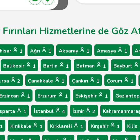
Fırınları Hizmetlerine de Göz At
hisar
Ağrı
Aksaray
Amasya
A
1
1
1
1
Balıkesir
Bartın
Batman
Bayburt
1
1
1
ursa
Çanakkale
Çankırı
Çorum
2
1
1
1
Erzincan
Erzurum
Eskişehir
Gaziante
1
1
1
Isparta
İstanbul
İzmir
Kahramanmara
1
4
2
Kırıkkale
Kırklareli
Kırşehir
Kilis
1
1
1
1