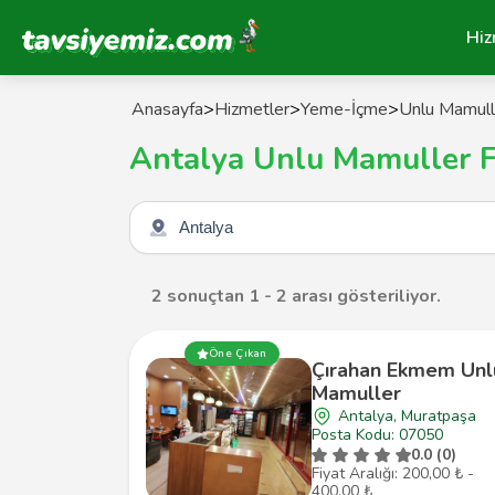
Tavsiyemiz Anasayfa
Hiz
Anasayfa
>
Hizmetler
>
Yeme-İçme
>
Unlu Mamuller
Antalya Unlu Mamuller Fı
Şehir seçin
2 sonuçtan 1 - 2 arası gösteriliyor.
Öne Çıkan
Çırahan Ekmem Unl
Mamuller
Antalya, Muratpaşa
Posta Kodu: 07050
0.0 (0)
Fiyat Aralığı: 200,00 ₺ -
400,00 ₺