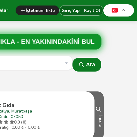
alar
İşletmeni Ekle
Giriş Yap
Kayıt Ol
IKLA -
EN YAKININDAKİNİ BUL
Ara
t Gıda
talya, Muratpaşa
Kodu: 07050
İncele
0.0 (0)
ralığı: 0,00 ₺ - 0,00 ₺