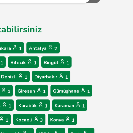
abilirsiniz
nkara
Antalya
1
2
Bilecik
Bingöl
1
1
1
Denizli
Diyarbakır
1
1
p
Giresun
Gümüşhane
1
1
1
ş
Karabük
Karaman
1
1
1
Kocaeli
Konya
1
3
1