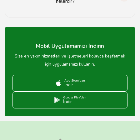
nelerdir?
Şırnak'ta en popüler lezzetler arasında taze ekmek,
baklava ve katmer bulunmaktadır.
Mobil Uygulamamızı İndirin
Size en yakın hizmetleri ve işletmeleri kolayca keşfetmek
için uygulamamızı kullanın.
App Store'dan
İndir
Google Play'den
İndir