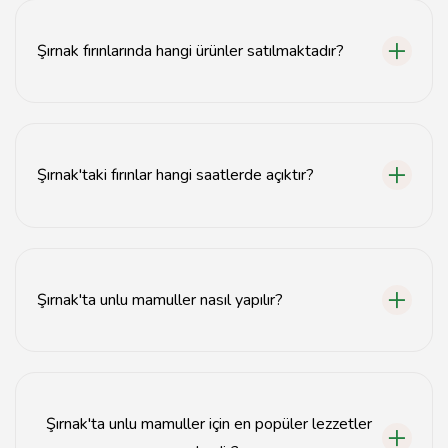
pastanelerde bulunur.
Şırnak fırınlarında hangi ürünler satılmaktadır?
Şırnak fırınlarında taze ekmek, börek, poğaça ve tatlılar
gibi çeşitli unlu mamuller satılmaktadır.
Şırnak'taki fırınlar hangi saatlerde açıktır?
Şırnak'taki fırınlar genellikle sabah erken saatlerden
akşam geç saatlere kadar açıktır.
Şırnak'ta unlu mamuller nasıl yapılır?
Şırnak'ta unlu mamuller, geleneksel tarifler ve taze
malzemelerle hazırlanır.
Şırnak'ta unlu mamuller için en popüler lezzetler