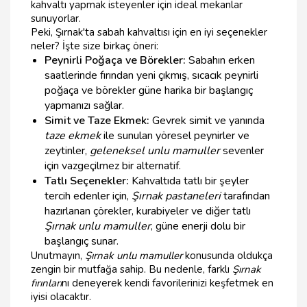
kahvaltı yapmak isteyenler için ideal mekanlar
sunuyorlar.
Peki, Şırnak'ta sabah kahvaltısı için en iyi seçenekler
neler? İşte size birkaç öneri:
Peynirli Poğaça ve Börekler:
Sabahın erken
saatlerinde fırından yeni çıkmış, sıcacık peynirli
poğaça ve börekler güne harika bir başlangıç
yapmanızı sağlar.
Simit ve Taze Ekmek:
Gevrek simit ve yanında
taze ekmek
ile sunulan yöresel peynirler ve
zeytinler,
geleneksel unlu mamuller
sevenler
için vazgeçilmez bir alternatif.
Tatlı Seçenekler:
Kahvaltıda tatlı bir şeyler
tercih edenler için,
Şırnak pastaneleri
tarafından
hazırlanan çörekler, kurabiyeler ve diğer tatlı
Şırnak unlu mamuller
, güne enerji dolu bir
başlangıç sunar.
Unutmayın,
Şırnak unlu mamuller
konusunda oldukça
zengin bir mutfağa sahip. Bu nedenle, farklı
Şırnak
fırınları
nı deneyerek kendi favorilerinizi keşfetmek en
iyisi olacaktır.