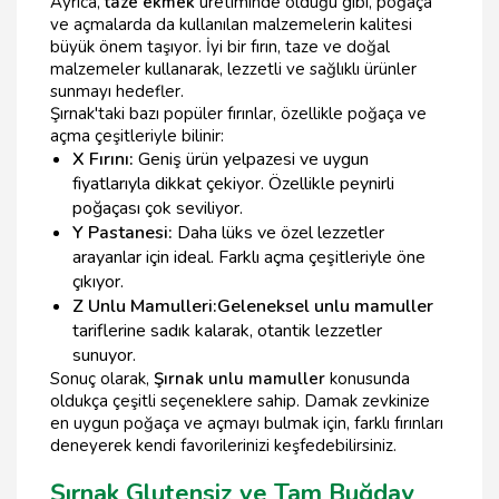
Ayrıca,
taze ekmek
üretiminde olduğu gibi, poğaça
ve açmalarda da kullanılan malzemelerin kalitesi
büyük önem taşıyor. İyi bir fırın, taze ve doğal
malzemeler kullanarak, lezzetli ve sağlıklı ürünler
sunmayı hedefler.
Şırnak'taki bazı popüler fırınlar, özellikle poğaça ve
açma çeşitleriyle bilinir:
X Fırını:
Geniş ürün yelpazesi ve uygun
fiyatlarıyla dikkat çekiyor. Özellikle peynirli
poğaçası çok seviliyor.
Y Pastanesi:
Daha lüks ve özel lezzetler
arayanlar için ideal. Farklı açma çeşitleriyle öne
çıkıyor.
Z Unlu Mamulleri:
Geleneksel unlu mamuller
tariflerine sadık kalarak, otantik lezzetler
sunuyor.
Sonuç olarak,
Şırnak unlu mamuller
konusunda
oldukça çeşitli seçeneklere sahip. Damak zevkinize
en uygun poğaça ve açmayı bulmak için, farklı fırınları
deneyerek kendi favorilerinizi keşfedebilirsiniz.
Şırnak Glutensiz ve Tam Buğday