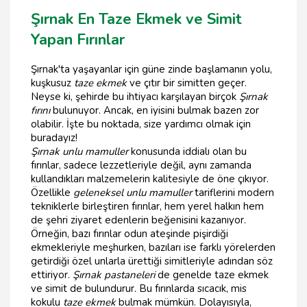
Şırnak En Taze Ekmek ve Simit
Yapan Fırınlar
Şırnak'ta yaşayanlar için güne zinde başlamanın yolu,
kuşkusuz
taze ekmek
ve çıtır bir simitten geçer.
Neyse ki, şehirde bu ihtiyacı karşılayan birçok
Şırnak
fırını
bulunuyor. Ancak, en iyisini bulmak bazen zor
olabilir. İşte bu noktada, size yardımcı olmak için
buradayız!
Şırnak unlu mamuller
konusunda iddialı olan bu
fırınlar, sadece lezzetleriyle değil, aynı zamanda
kullandıkları malzemelerin kalitesiyle de öne çıkıyor.
Özellikle
geleneksel unlu mamuller
tariflerini modern
tekniklerle birleştiren fırınlar, hem yerel halkın hem
de şehri ziyaret edenlerin beğenisini kazanıyor.
Örneğin, bazı fırınlar odun ateşinde pişirdiği
ekmekleriyle meşhurken, bazıları ise farklı yörelerden
getirdiği özel unlarla ürettiği simitleriyle adından söz
ettiriyor.
Şırnak pastaneleri
de genelde taze ekmek
ve simit de bulundurur. Bu fırınlarda sıcacık, mis
kokulu
taze ekmek
bulmak mümkün. Dolayısıyla,