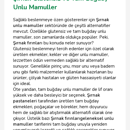
Unlu Mamuller
Sağlıklı beslenmeye özen gösterenler için
Şırnak
unlu mamuller
sektöründe de çeşitli alternatifler
mevcut. Özellikle glutensiz ve tam buğday unlu
mamuller, son zamanlarda oldukça popüler. Peki,
Şırnak fırınları
bu konuda neler sunuyor?
Glutensiz beslenmeyi tercih edenler için özel olarak
üretilen ekmekler, kekler ve diğer unlu mamuller,
lezzetten ödün vermeden sağlıklı bir alternatif
sunuyor. Genellikle pirinç unu, mısır unu veya badem
unu gibi farklı malzemeler kullanılarak hazırlanan bu
ürünler, çölyak hastaları ve glüten hassasiyeti olanlar
için ideal.
Öte yandan, tam buğday unlu mamuller de lif oranı
yüksek ve daha besleyici bir seçenek.
Şırnak
pastaneleri
tarafından üretilen tam buğday
ekmekleri, poğaçalar ve börekler, hem doyurucu
hem de sağlıklı bir atıştırmalık alternatifi olarak öne
çıkıyor. Üstelik bazı
Şırnak fırınları
geleneksel unlu
mamuller
tariflerini tam buğday unuyla yeniden