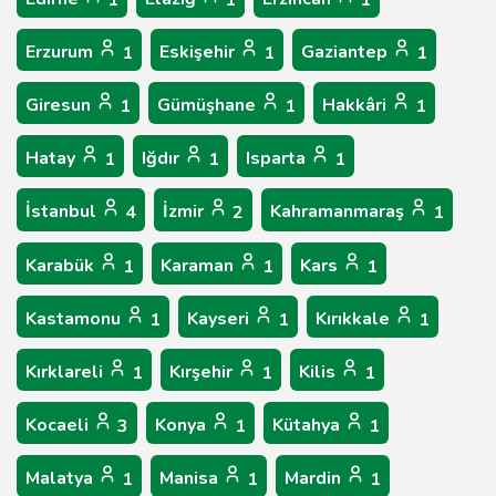
1
1
1
Erzurum
Eskişehir
Gaziantep
1
1
1
Giresun
Gümüşhane
Hakkâri
1
1
1
Hatay
Iğdır
Isparta
1
1
1
İstanbul
İzmir
Kahramanmaraş
4
2
1
Karabük
Karaman
Kars
1
1
1
Kastamonu
Kayseri
Kırıkkale
1
1
1
Kırklareli
Kırşehir
Kilis
1
1
1
Kocaeli
Konya
Kütahya
3
1
1
Malatya
Manisa
Mardin
1
1
1