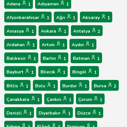
Adana
Adıyaman
1
1
Afyonkarahisar
Ağrı
Aksaray
1
1
1
Amasya
Ankara
Antalya
1
1
2
Ardahan
Artvin
Aydın
1
1
1
Balıkesir
Bartın
Batman
1
1
1
Bayburt
Bilecik
Bingöl
1
1
1
Bitlis
Bolu
Burdur
Bursa
1
1
1
2
Çanakkale
Çankırı
Çorum
1
1
1
Denizli
Diyarbakır
Düzce
1
1
1
Edirne
Elâzığ
Erzincan