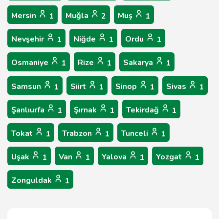
Mersin
Muğla
Muş
1
2
1
Nevşehir
Niğde
Ordu
1
1
1
Osmaniye
Rize
Sakarya
1
1
1
Samsun
Siirt
Sinop
Sivas
1
1
1
1
Şanlıurfa
Şırnak
Tekirdağ
1
1
1
Tokat
Trabzon
Tunceli
1
1
1
Uşak
Van
Yalova
Yozgat
1
1
1
1
Zonguldak
1