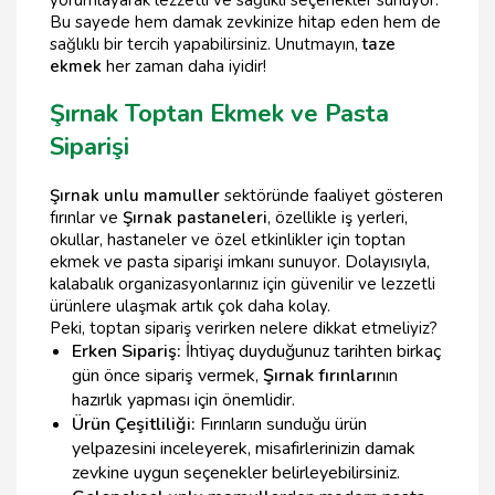
yorumlayarak lezzetli ve sağlıklı seçenekler sunuyor.
Bu sayede hem damak zevkinize hitap eden hem de
sağlıklı bir tercih yapabilirsiniz. Unutmayın,
taze
ekmek
her zaman daha iyidir!
Şırnak Toptan Ekmek ve Pasta
Siparişi
Şırnak unlu mamuller
sektöründe faaliyet gösteren
fırınlar ve
Şırnak pastaneleri
, özellikle iş yerleri,
okullar, hastaneler ve özel etkinlikler için toptan
ekmek ve pasta siparişi imkanı sunuyor. Dolayısıyla,
kalabalık organizasyonlarınız için güvenilir ve lezzetli
ürünlere ulaşmak artık çok daha kolay.
Peki, toptan sipariş verirken nelere dikkat etmeliyiz?
Erken Sipariş:
İhtiyaç duyduğunuz tarihten birkaç
gün önce sipariş vermek,
Şırnak fırınları
nın
hazırlık yapması için önemlidir.
Ürün Çeşitliliği:
Fırınların sunduğu ürün
yelpazesini inceleyerek, misafirlerinizin damak
zevkine uygun seçenekler belirleyebilirsiniz.