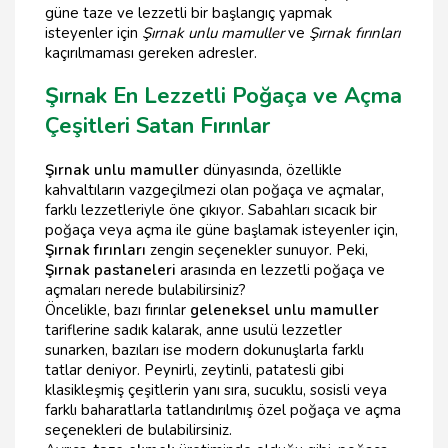
güne taze ve lezzetli bir başlangıç yapmak
isteyenler için
Şırnak unlu mamuller
ve
Şırnak fırınları
kaçırılmaması gereken adresler.
Şırnak En Lezzetli Poğaça ve Açma
Çeşitleri Satan Fırınlar
Şırnak unlu mamuller
dünyasında, özellikle
kahvaltıların vazgeçilmezi olan poğaça ve açmalar,
farklı lezzetleriyle öne çıkıyor. Sabahları sıcacık bir
poğaça veya açma ile güne başlamak isteyenler için,
Şırnak fırınları
zengin seçenekler sunuyor. Peki,
Şırnak pastaneleri
arasında en lezzetli poğaça ve
açmaları nerede bulabilirsiniz?
Öncelikle, bazı fırınlar
geleneksel unlu mamuller
tariflerine sadık kalarak, anne usulü lezzetler
sunarken, bazıları ise modern dokunuşlarla farklı
tatlar deniyor. Peynirli, zeytinli, patatesli gibi
klasikleşmiş çeşitlerin yanı sıra, sucuklu, sosisli veya
farklı baharatlarla tatlandırılmış özel poğaça ve açma
seçenekleri de bulabilirsiniz.