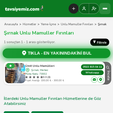
Tavsiyemiz Anasayfa
Anasayfa
>
Hizmetler
>
Yeme-İçme
>
Unlu Mamuller Fırınları
>
Şırnak
Şırnak Unlu Mamuller Fırınları
1 sonuçtan 1 - 1 arası gösteriliyor.
Filtrele
TIKLA -
EN YAKININDAKİNİ BUL
Ümit Unlu Mamülleri
0533 815 04 11
Şırnak, Merkez
İncele
Whatsapp
Posta Kodu: 73002
0.0 (0)
Fiyat Aralığı: 100,00 ₺ - 300,00 ₺
İllerdeki Unlu Mamuller Fırınları Hizmetlerine de Göz
Atabilirsiniz