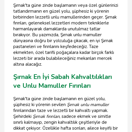
Şırnak'ta güne zinde başlamanın veya özel günlerinizi
tatlandırmanın en güzel yolu, şüphesiz ki yörenin
birbirinden lezzetli unlu mamullerinden geçer. Şırnak
fırınları, geleneksel lezzetleri modern tekniklerle
harmanlayarak damaklarda unutulmaz tatlar
bırakıyor. Bu yazımızda, Şırnak unlu mamuller
dünyasına doğru bir yolculuğa çıkacak, en iyi Şırnak
pastaneleri ve fırınlarını keşfedeceğiz. Taze
ekmekten, özel tarifli poğaçalara kadar birçok farklı
lezzeti bir arada bulabileceğiniz mekanları mercek
altına alacağız.
Şırnak En İyi Sabah Kahvaltılıkları
ve Unlu Mamuller Fırınları
Şırnak'ta güne zinde başlamanın en güzel yolu,
şüphesiz ki yörenin sevilen
Şırnak unlu mamuller
fırınlarından taze ve lezzetli bir kahvaltı yapmak.
Şehirdeki
Şırnak fırınları
, sadece ekmek ve simitle
sınırlı kalmayıp, zengin kahvaltılık çeşitleriyle de
dikkat çekiyor. Özellikle hafta sonları, ailece keyifli bir