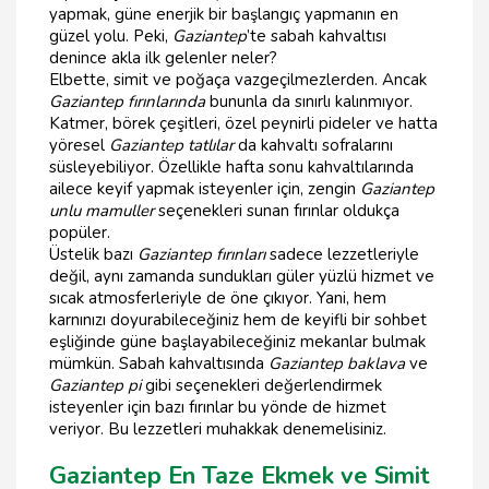
yapmak, güne enerjik bir başlangıç yapmanın en
güzel yolu. Peki,
Gaziantep
’te sabah kahvaltısı
denince akla ilk gelenler neler?
Elbette, simit ve poğaça vazgeçilmezlerden. Ancak
Gaziantep fırınlarında
bununla da sınırlı kalınmıyor.
Katmer, börek çeşitleri, özel peynirli pideler ve hatta
yöresel
Gaziantep tatlılar
da kahvaltı sofralarını
süsleyebiliyor. Özellikle hafta sonu kahvaltılarında
ailece keyif yapmak isteyenler için, zengin
Gaziantep
unlu mamuller
seçenekleri sunan fırınlar oldukça
popüler.
Üstelik bazı
Gaziantep fırınları
sadece lezzetleriyle
değil, aynı zamanda sundukları güler yüzlü hizmet ve
sıcak atmosferleriyle de öne çıkıyor. Yani, hem
karnınızı doyurabileceğiniz hem de keyifli bir sohbet
eşliğinde güne başlayabileceğiniz mekanlar bulmak
mümkün. Sabah kahvaltısında
Gaziantep baklava
ve
Gaziantep pi
gibi seçenekleri değerlendirmek
isteyenler için bazı fırınlar bu yönde de hizmet
veriyor. Bu lezzetleri muhakkak denemelisiniz.
Gaziantep En Taze Ekmek ve Simit