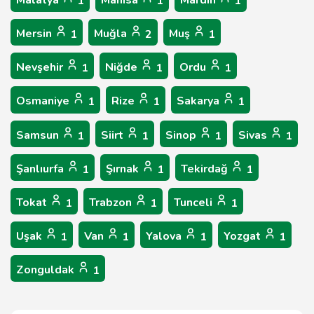
Malatya
Manisa
Mardin
1
1
1
Mersin
Muğla
Muş
1
2
1
Nevşehir
Niğde
Ordu
1
1
1
Osmaniye
Rize
Sakarya
1
1
1
Samsun
Siirt
Sinop
Sivas
1
1
1
1
Şanlıurfa
Şırnak
Tekirdağ
1
1
1
Tokat
Trabzon
Tunceli
1
1
1
Uşak
Van
Yalova
Yozgat
1
1
1
1
Zonguldak
1