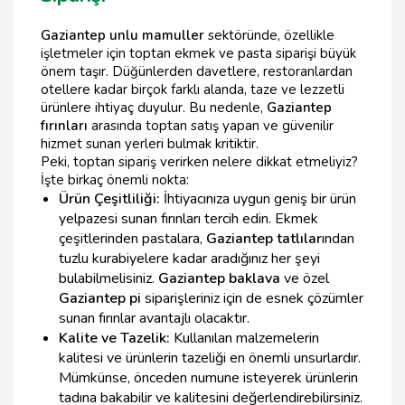
Gaziantep unlu mamuller
sektöründe, özellikle
işletmeler için toptan ekmek ve pasta siparişi büyük
önem taşır. Düğünlerden davetlere, restoranlardan
otellere kadar birçok farklı alanda, taze ve lezzetli
ürünlere ihtiyaç duyulur. Bu nedenle,
Gaziantep
fırınları
arasında toptan satış yapan ve güvenilir
hizmet sunan yerleri bulmak kritiktir.
Peki, toptan sipariş verirken nelere dikkat etmeliyiz?
İşte birkaç önemli nokta:
Ürün Çeşitliliği:
İhtiyacınıza uygun geniş bir ürün
yelpazesi sunan fırınları tercih edin. Ekmek
çeşitlerinden pastalara,
Gaziantep tatlılar
ından
tuzlu kurabiyelere kadar aradığınız her şeyi
bulabilmelisiniz.
Gaziantep baklava
ve özel
Gaziantep pi
siparişleriniz için de esnek çözümler
sunan fırınlar avantajlı olacaktır.
Kalite ve Tazelik:
Kullanılan malzemelerin
kalitesi ve ürünlerin tazeliği en önemli unsurlardır.
Mümkünse, önceden numune isteyerek ürünlerin
tadına bakabilir ve kalitesini değerlendirebilirsiniz.