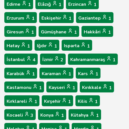
Edirne
Elâzığ
Erzincan
1
1
1
Erzurum
Eskişehir
Gaziantep
1
1
1
Giresun
Gümüşhane
Hakkâri
1
1
1
Hatay
Iğdır
Isparta
1
1
1
İstanbul
İzmir
Kahramanmaraş
4
2
1
Karabük
Karaman
Kars
1
1
1
Kastamonu
Kayseri
Kırıkkale
1
1
1
Kırklareli
Kırşehir
Kilis
1
1
1
Kocaeli
Konya
Kütahya
3
1
1