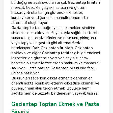
bu değişime ayak uyduran birçok
Gaziantep fırınları
mevcut. Özellikle çölyak hastaları ve glüten
hassasiyeti olanlar için glutensiz ekmekler,
kurabiyeler ve diğer unlu mamuller önemli bir
alternatif oluşturuyor.
Gaziantep'te
tam buğday unlu ekmekler, sindirim
sistemini destekleyen lifli yapısıyla sağlıklı bir tercih
sunarken, glutensiz ürünler ise mısır unu, pirinç unu
veya tapyoka nişastası gibi alternatiflerle
hazırlanıyor. Bazı
Gaziantep fırınları
,
Gaziantep
baklava
ve diğer
Gaziantep tatlılar
gibi geleneksel
lezzetleri de glutensiz versiyonlarıyla sunarak,
herkesin bu eşsiz lezzetlerden mahrum kalmamasını
sağlıyor. Hatta bazıları
Gaziantep pi
'sini bile farklı
unlarla hazırlıyor!
Bu ürünleri seçerken dikkat etmeniz gereken en
önemli nokta, içerik etiketlerini dikkatlice okumak ve
güvenilir markaları tercih etmek. Böylece hem
sağlıklı hem de lezzetli bir deneyim yaşayabilirsiniz.
Gaziantep Toptan Ekmek ve Pasta
Siparişi