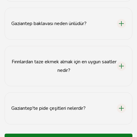
Gaziantep'te en iyi fırınlar genellikle şehir merkezinde
ve tarihi bölgelerde yer alır.
Gaziantep baklavası neden ünlüdür?
Gaziantep baklavası, ince yufkası, bol antep fıstığı ve
özel şerbeti ile ünlüdür.
Fırınlardan taze ekmek almak için en uygun saatler
nedir?
Fırınlardan taze ekmek almak için sabah erken saatler
en uygunudur.
Gaziantep'te pide çeşitleri nelerdir?
Gaziantep'te kıymalı, kuşbaşı, peynirli ve lahmacun gibi
çeşitli pide çeşitleri bulunmaktadır.