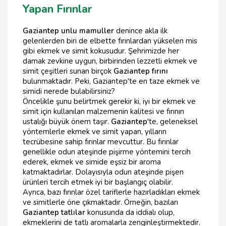
Yapan Fırınlar
Gaziantep unlu mamuller
denince akla ilk
gelenlerden biri de elbette fırınlardan yükselen mis
gibi ekmek ve simit kokusudur. Şehrimizde her
damak zevkine uygun, birbirinden lezzetli ekmek ve
simit çeşitleri sunan birçok
Gaziantep fırını
bulunmaktadır. Peki, Gaziantep'te en taze ekmek ve
simidi nerede bulabilirsiniz?
Öncelikle şunu belirtmek gerekir ki, iyi bir ekmek ve
simit için kullanılan malzemenin kalitesi ve fırının
ustalığı büyük önem taşır.
Gaziantep
'te, geleneksel
yöntemlerle ekmek ve simit yapan, yılların
tecrübesine sahip fırınlar mevcuttur. Bu fırınlar
genellikle odun ateşinde pişirme yöntemini tercih
ederek, ekmek ve simide eşsiz bir aroma
katmaktadırlar. Dolayısıyla odun ateşinde pişen
ürünleri tercih etmek iyi bir başlangıç olabilir.
Ayrıca, bazı fırınlar özel tariflerle hazırladıkları ekmek
ve simitlerle öne çıkmaktadır. Örneğin, bazıları
Gaziantep tatlılar
konusunda da iddialı olup,
ekmeklerini de tatlı aromalarla zenginleştirmektedir.