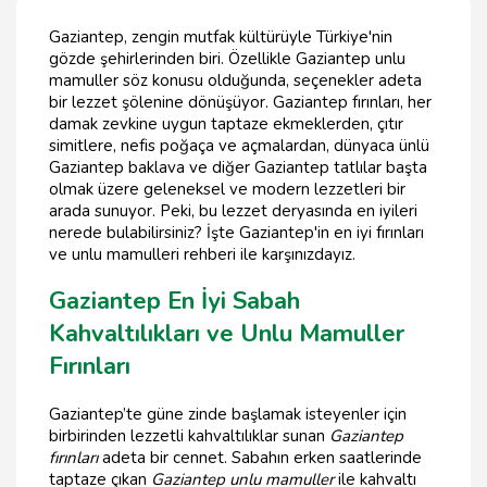
Gaziantep, zengin mutfak kültürüyle Türkiye'nin
gözde şehirlerinden biri. Özellikle Gaziantep unlu
mamuller söz konusu olduğunda, seçenekler adeta
bir lezzet şölenine dönüşüyor. Gaziantep fırınları, her
damak zevkine uygun taptaze ekmeklerden, çıtır
simitlere, nefis poğaça ve açmalardan, dünyaca ünlü
Gaziantep baklava ve diğer Gaziantep tatlılar başta
olmak üzere geleneksel ve modern lezzetleri bir
arada sunuyor. Peki, bu lezzet deryasında en iyileri
nerede bulabilirsiniz? İşte Gaziantep'in en iyi fırınları
ve unlu mamulleri rehberi ile karşınızdayız.
Gaziantep En İyi Sabah
Kahvaltılıkları ve Unlu Mamuller
Fırınları
Gaziantep’te güne zinde başlamak isteyenler için
birbirinden lezzetli kahvaltılıklar sunan
Gaziantep
fırınları
adeta bir cennet. Sabahın erken saatlerinde
taptaze çıkan
Gaziantep unlu mamuller
ile kahvaltı