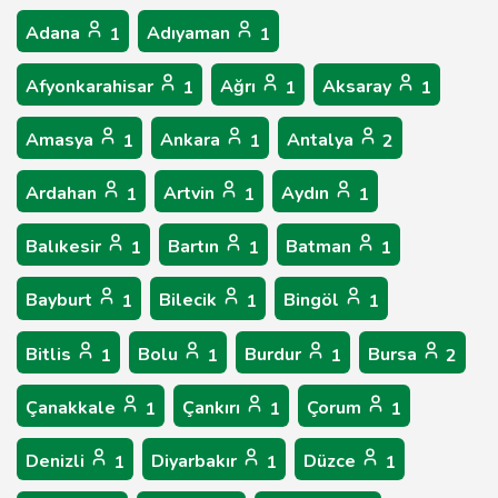
Adana
Adıyaman
1
1
Afyonkarahisar
Ağrı
Aksaray
1
1
1
Amasya
Ankara
Antalya
1
1
2
Ardahan
Artvin
Aydın
1
1
1
Balıkesir
Bartın
Batman
1
1
1
Bayburt
Bilecik
Bingöl
1
1
1
Bitlis
Bolu
Burdur
Bursa
1
1
1
2
Çanakkale
Çankırı
Çorum
1
1
1
Denizli
Diyarbakır
Düzce
1
1
1