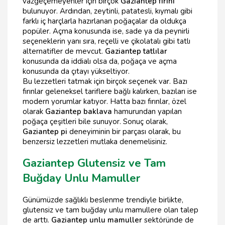
vazgeçemeyenler için birçok
Gaziantep fırını
bulunuyor. Ardından, zeytinli, patatesli, kıymalı gibi
farklı iç harçlarla hazırlanan poğaçalar da oldukça
popüler. Açma konusunda ise, sade ya da peynirli
seçeneklerin yanı sıra, reçelli ve çikolatalı gibi tatlı
alternatifler de mevcut.
Gaziantep tatlılar
konusunda da iddialı olsa da, poğaça ve açma
konusunda da çıtayı yükseltiyor.
Bu lezzetleri tatmak için birçok seçenek var. Bazı
fırınlar geleneksel tariflere bağlı kalırken, bazıları ise
modern yorumlar katıyor. Hatta bazı fırınlar, özel
olarak
Gaziantep baklava
hamurundan yapılan
poğaça çeşitleri bile sunuyor. Sonuç olarak,
Gaziantep pi
deneyiminin bir parçası olarak, bu
benzersiz lezzetleri mutlaka denemelisiniz.
Gaziantep Glutensiz ve Tam
Buğday Unlu Mamuller
Günümüzde sağlıklı beslenme trendiyle birlikte,
glutensiz ve tam buğday unlu mamullere olan talep
de arttı.
Gaziantep unlu mamuller
sektöründe de