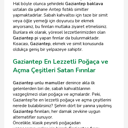
Hal böyle olunca şehirdeki
Gaziantep baklava
ustaları da şahane Antep fıstıklı simitler
yapmaktadırlar. Sabah kahvaltısı için taze bir simit
veya öğle yemeği için doyurucu bir ekmek
arıyorsanız, bu fırınları mutlaka ziyaret etmelisiniz.
Bunlara ek olarak, yöresel lezzetlerimizden olan
Gaziantep pi
yapan fırınlar da bulunmaktadır.
Kısacası,
Gaziantep
, ekmek ve simit konusunda
oldukça geniş bir yelpazeye sahiptir.
Gaziantep En Lezzetli Poğaça ve
Açma Çeşitleri Satan Fırınlar
Gaziantep unlu mamuller
denince akla ilk
gelenlerden biri de, sabah kahvaltılarının
vazgeçilmezi olan poğaça ve açmalardır. Peki,
Gaziantep'te en lezzetli poğaça ve açma çeşitlerini
nerede bulabilirsiniz? Şehrin dört bir yanına yayılmış
Gaziantep fırınları
, her damak zevkine uygun
alternatifler sunuyor.
Öncelikle, klasik peynirli poğaçadan