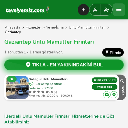
Tavsiyemiz Anasayfa
Anasayfa
>
Hizmetler
>
Yeme-İçme
>
Unlu Mamuller Fırınları
>
Gaziantep
Gaziantep Unlu Mamuller Fırınları
1 sonuçtan 1 - 1 arası gösteriliyor.
Filtrele
TIKLA -
EN YAKININDAKİNİ BUL
Nidagül Unlu Mamülleri
0530 233 56 28
Gaziantep, Şehitkamil
İncele
Whatsapp
Posta Kodu: 27080
0.0 (0)
Fiyat Aralığı: 100,00 ₺ - 300,00 ₺
İllerdeki Unlu Mamuller Fırınları Hizmetlerine de Göz
Atabilirsiniz