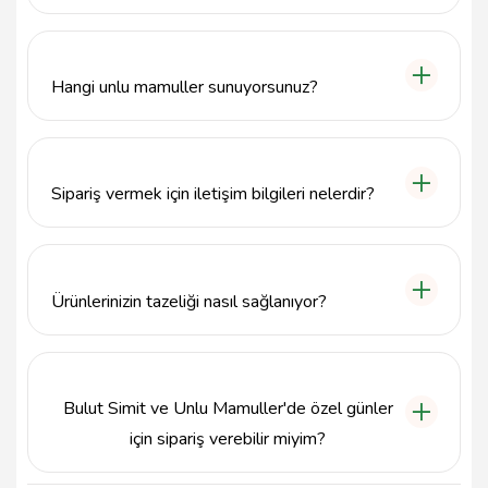
Bulut Simit ve Unlu Mamuller, Eskişehir'in
Odunpazarı ilçesinde, Vişnelik, Vali Ali Fuat Güven
Blv No:34, 26020 adresinde yer almaktadır.
Hangi unlu mamuller sunuyorsunuz?
Bulut Simit ve Unlu Mamuller, taze simit, börek,
poğaça ve çeşitli hamur işleri ile tatlılar ve ekmek
çeşitleri sunmaktadır.
Sipariş vermek için iletişim bilgileri nelerdir?
Sipariş vermek için 5336877787 numaralı
telefondan bize ulaşabilir veya info@tavsiyemiz.com
e-posta adresine yazabilirsiniz.
Ürünlerinizin tazeliği nasıl sağlanıyor?
Ürünlerimiz, hijyenik koşullarda ve kaliteli
malzemelerle, her gün taze olarak hazırlanmakta ve
müşterilerimize sunulmaktadır.
Bulut Simit ve Unlu Mamuller'de özel günler
için sipariş verebilir miyim?
Evet, özel günler için toplu siparişler alabiliyoruz.