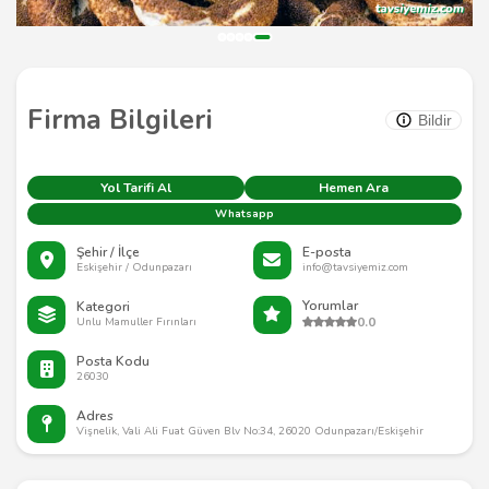
Firma Bilgileri
Bildir
Yol Tarifi Al
Hemen Ara
Whatsapp
Şehir / İlçe
E-posta
Eskişehir / Odunpazarı
info@tavsiyemiz.com
Yorumlar
Kategori
0.0
Unlu Mamuller Fırınları
Posta Kodu
26030
Adres
Vişnelik, Vali Ali Fuat Güven Blv No:34, 26020 Odunpazarı/Eskişehir