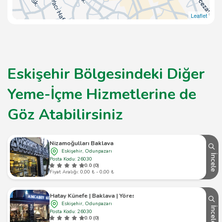
Leaflet
Eskişehir Bölgesindeki Diğer
Yeme-İçme Hizmetlerine de
Göz Atabilirsiniz
Nizamoğulları Baklava
Eskişehir, Odunpazarı
İncele
Posta Kodu: 26030
0.0 (0)
Fiyat Aralığı: 0,00 ₺ - 0,00 ₺
Amcabey Hatay Künefe | Baklava | Yöresel Gıda Ürünleri
Eskişehir, Odunpazarı
İncele
Posta Kodu: 26030
0.0 (0)