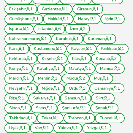
Eskişehir
1
Gaziantep
1
Giresun
1
Gümüşhane
1
Hakkâri
1
Hatay
1
Iğdır
1
Isparta
1
İstanbul
6
İzmir
2
Kahramanmaraş
1
Karabük
1
Karaman
1
Kars
1
Kastamonu
1
Kayseri
1
Kırıkkale
1
Kırklareli
1
Kırşehir
1
Kilis
1
Kocaeli
3
Konya
1
Kütahya
1
Malatya
1
Manisa
1
Mardin
1
Mersin
1
Muğla
2
Muş
1
Nevşehir
1
Niğde
1
Ordu
1
Osmaniye
1
Rize
1
Sakarya
1
Samsun
1
Siirt
1
Sinop
1
Sivas
1
Şanlıurfa
1
Şırnak
1
Tekirdağ
1
Tokat
1
Trabzon
1
Tunceli
1
Uşak
1
Van
1
Yalova
1
Yozgat
1