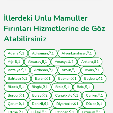
İllerdeki Unlu Mamuller
Fırınları Hizmetlerine de Göz
Atabilirsiniz
Adana
1
Adıyaman
1
Afyonkarahisar
1
Ağrı
1
Aksaray
1
Amasya
2
Ankara
1
Antalya
2
Ardahan
1
Artvin
1
Aydın
1
Balıkesir
1
Bartın
1
Batman
1
Bayburt
1
Bilecik
1
Bingöl
1
Bitlis
1
Bolu
1
Burdur
1
Bursa
2
Çanakkale
1
Çankırı
1
Çorum
1
Denizli
1
Diyarbakır
1
Düzce
1
Edirne
1
Elâzığ
1
Erzincan
1
Erzurum
1