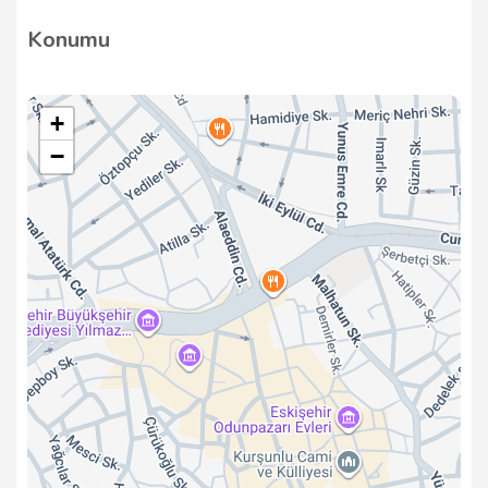
Detaylar için bizimle iletişime geçebilirsiniz.
Konumu
+
−