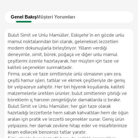
Genel Bakış
Müşteri Yorumları
Bulut Simit ve Unlu Mamüller, Eskişehir’in en gözde unlu
mamul noktalarından biri olarak, geleneksel lezzetleri
modern dokunuşlarla birleştiriyor. Yılların verdiği
deneyimle, simit, börek, poğaça ve diğer unlu mamul
çeşitlerini özenle hazırlayarak, her müşteri için taze ve
kaliteli seçenekler sunmaktadır.
Firma, sıcak ve taze simitleriyle ünlü olmasının yanı sıra,
çeşitli hamur işleri, tatlılar ve ekmek çeşitleriyle de geniş
bir yelpazeye sahiptir. Her biri hijyenik koşullarda, kaliteli
malzemelerle üretilen ürünler, bulut simitlerinin çıtırlığı ve
böreklerin iç harcının zenginliğiyle damaklarda iz bırakır.
Bulut Simit ve Unlu Mamüller, her gün taze olarak
hazırladığı lezzetlerle hem sabah kahvaltıları hem de öğün
araları için pratik ve lezzetli seçenekler sunar. Geniş ürün
yelpazesi, her damak zevkine hitap eder ve misafirlerinize
ikram edilecek benzersiz tatlar yaratır.