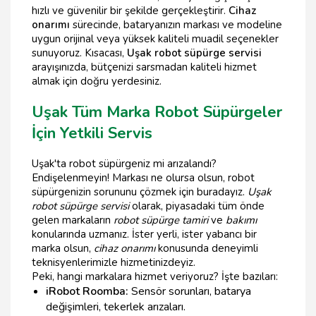
hızlı ve güvenilir bir şekilde gerçekleştirir.
Cihaz
onarımı
sürecinde, bataryanızın markası ve modeline
uygun orijinal veya yüksek kaliteli muadil seçenekler
sunuyoruz. Kısacası,
Uşak robot süpürge servisi
arayışınızda, bütçenizi sarsmadan kaliteli hizmet
almak için doğru yerdesiniz.
Uşak Tüm Marka Robot Süpürgeler
İçin Yetkili Servis
Uşak'ta robot süpürgeniz mi arızalandı?
Endişelenmeyin! Markası ne olursa olsun, robot
süpürgenizin sorununu çözmek için buradayız.
Uşak
robot süpürge servisi
olarak, piyasadaki tüm önde
gelen markaların
robot süpürge tamiri
ve
bakımı
konularında uzmanız. İster yerli, ister yabancı bir
marka olsun,
cihaz onarımı
konusunda deneyimli
teknisyenlerimizle hizmetinizdeyiz.
Peki, hangi markalara hizmet veriyoruz? İşte bazıları:
iRobot Roomba:
Sensör sorunları, batarya
değişimleri, tekerlek arızaları.