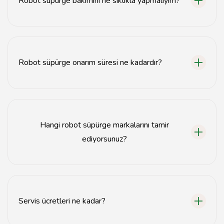
Robot süpürge bakımını ne sıklıkla yapmalıyım?
Robot süpürgenizin bakımını en az yılda bir kez
yaptırmalısınız.
Robot süpürge onarım süresi ne kadardır?
Robot süpürge onarım süresi genellikle 3-5 iş günü
arasında değişmektedir.
Hangi robot süpürge markalarını tamir
ediyorsunuz?
Tüm popüler robot süpürge markalarının tamirini
yapmaktayız.
Servis ücretleri ne kadar?