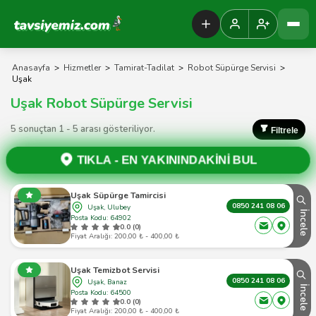
Tavsiyemiz Anasayfa
Anasayfa
>
Hizmetler
>
Tamirat-Tadilat
>
Robot Süpürge Servisi
>
Uşak
Uşak Robot Süpürge Servisi
5 sonuçtan 1 - 5 arası gösteriliyor.
Filtrele
TIKLA -
EN YAKININDAKİNİ BUL
Uşak Süpürge Tamircisi
0850 241 08 06
Uşak, Ulubey
İncele
Posta Kodu: 64902
0.0 (0)
Fiyat Aralığı: 200,00 ₺ - 400,00 ₺
Uşak Temizbot Servisi
0850 241 08 06
Uşak, Banaz
İncele
Posta Kodu: 64500
0.0 (0)
Fiyat Aralığı: 200,00 ₺ - 400,00 ₺