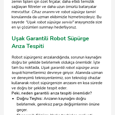
zemin tipleri için özel fırçalar, daha etkili temizlik
sağlayan filtreler ve daha uzun ömürlü bataryalar
mevcuttur.
Cihaz onarımı
ve
robot süpürge tamiri
konularında da uzman ekibimizle hizmetinizdeyiz. Bu
sayede
"Uşak robot süpürge servisi"
arayışınızda size
en iyi çözümleri sunmayı hedefliyoruz.
Uşak Garantili Robot Süpürge
Arıza Tespiti
Robot süpürgeniz arızalandığında, sorunun kaynağını
doğru bir şekilde belirlemek oldukça önemlidir. İşte
tam bu noktada,
Uşak garantili robot süpürge arıza
tespiti
hizmetlerimiz devreye giriyor. Alanında uzman
ve deneyimli teknisyenlerimiz, son teknoloji cihazlar
kullanarak robot süpürgenizin arızasını en kısa sürede
ve doğru bir şekilde tespit eder.
Peki, neden garantili arıza tespiti önemlidir?
Doğru Teşhis:
Arızanın kaynağını doğru
belirlemek, gereksiz parça değişimlerinin önüne
geçer.