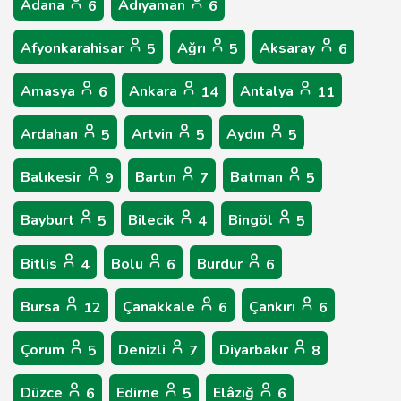
Adana
Adıyaman
6
6
Afyonkarahisar
Ağrı
Aksaray
5
5
6
Amasya
Ankara
Antalya
6
14
11
Ardahan
Artvin
Aydın
5
5
5
Balıkesir
Bartın
Batman
9
7
5
Bayburt
Bilecik
Bingöl
5
4
5
Bitlis
Bolu
Burdur
4
6
6
Bursa
Çanakkale
Çankırı
12
6
6
Çorum
Denizli
Diyarbakır
5
7
8
Düzce
Edirne
Elâzığ
6
5
6