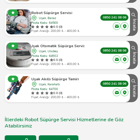
Robot Süpürge Servisi
0850 241 08 06
Uşak, Banaz
İncele
Posta Kodu: 64500
0.0 (0)
Fiyat Aralığı: 200,00 ₺ - 400,00 ₺
Uşak Otomatik Süpürge Servisi
0850 241 08 06
Uşak, Ulubey
İncele
Posta Kodu: 64902
0.0 (0)
Fiyat Aralığı: 200,00 ₺ - 400,00 ₺
Uşak Akıllı Süpürge Tamiri
0850 241 08 06
Uşak, Karahallı
İncele
Posta Kodu: 64700
0.0 (0)
Fiyat Aralığı: 200,00 ₺ - 400,00 ₺
İllerdeki Robot Süpürge Servisi Hizmetlerine de Göz
Atabilirsiniz