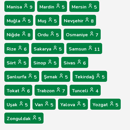
Manisa
Mardin
Mersin
9
5
5
Muğla
Muş
Nevşehir
5
5
8
Niğde
Ordu
Osmaniye
8
5
7
Rize
Sakarya
Samsun
6
5
11
Siirt
Sinop
Sivas
5
5
6
Şanlıurfa
Şırnak
Tekirdağ
5
5
5
Tokat
Trabzon
Tunceli
6
7
4
Uşak
Van
Yalova
Yozgat
5
5
5
5
Zonguldak
5