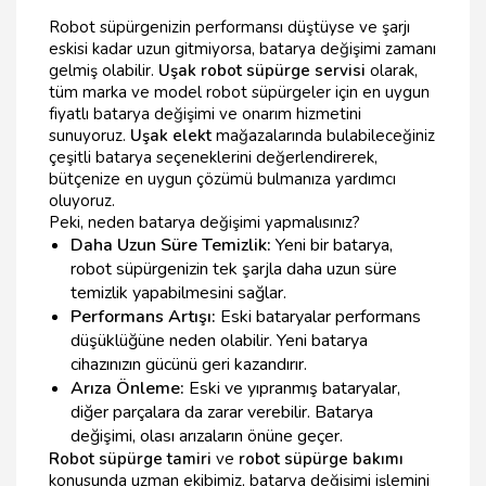
Robot süpürgenizin performansı düştüyse ve şarjı
eskisi kadar uzun gitmiyorsa, batarya değişimi zamanı
gelmiş olabilir.
Uşak robot süpürge servisi
olarak,
tüm marka ve model robot süpürgeler için en uygun
fiyatlı batarya değişimi ve onarım hizmetini
sunuyoruz.
Uşak elekt
mağazalarında bulabileceğiniz
çeşitli batarya seçeneklerini değerlendirerek,
bütçenize en uygun çözümü bulmanıza yardımcı
oluyoruz.
Peki, neden batarya değişimi yapmalısınız?
Daha Uzun Süre Temizlik:
Yeni bir batarya,
robot süpürgenizin tek şarjla daha uzun süre
temizlik yapabilmesini sağlar.
Performans Artışı:
Eski bataryalar performans
düşüklüğüne neden olabilir. Yeni batarya
cihazınızın gücünü geri kazandırır.
Arıza Önleme:
Eski ve yıpranmış bataryalar,
diğer parçalara da zarar verebilir. Batarya
değişimi, olası arızaların önüne geçer.
Robot süpürge tamiri
ve
robot süpürge bakımı
konusunda uzman ekibimiz, batarya değişimi işlemini