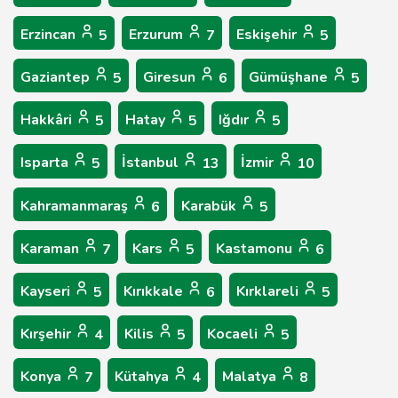
Erzincan
Erzurum
Eskişehir
5
7
5
Gaziantep
Giresun
Gümüşhane
5
6
5
Hakkâri
Hatay
Iğdır
5
5
5
Isparta
İstanbul
İzmir
5
13
10
Kahramanmaraş
Karabük
6
5
Karaman
Kars
Kastamonu
7
5
6
Kayseri
Kırıkkale
Kırklareli
5
6
5
Kırşehir
Kilis
Kocaeli
4
5
5
Konya
Kütahya
Malatya
7
4
8