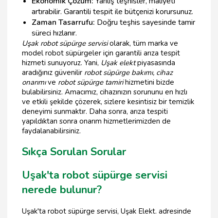
Ekonomik Çözüm:
Yanlış teşhisler, maliyeti
artırabilir. Garantili tespit ile bütçenizi korursunuz.
Zaman Tasarrufu:
Doğru teşhis sayesinde tamir
süreci hızlanır.
Uşak robot süpürge servisi
olarak, tüm marka ve
model robot süpürgeler için garantili arıza tespit
hizmeti sunuyoruz. Yani,
Uşak elekt
piyasasında
aradığınız güvenilir
robot süpürge bakımı, cihaz
onarımı
ve
robot süpürge tamiri
hizmetini bizde
bulabilirsiniz. Amacımız, cihazınızın sorununu en hızlı
ve etkili şekilde çözerek, sizlere kesintisiz bir temizlik
deneyimi sunmaktır. Daha sonra, arıza tespiti
yapıldıktan sonra onarım hizmetlerimizden de
faydalanabilirsiniz.
Sıkça Sorulan Sorular
Uşak'ta robot süpürge servisi
nerede bulunur?
Uşak'ta robot süpürge servisi, Uşak Elekt. adresinde