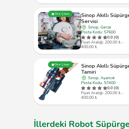
Öne Çıkan
Sinop Akıllı Süpürg
Servisi
Sinop, Gerze
Posta Kodu: 57600
0.0 (0)
Fiyat Aralığı: 200,00 ₺ -
400,00 ₺
Öne Çıkan
Sinop Akıllı Süpürg
Tamiri
Sinop, Ayancık
Posta Kodu: 57400
0.0 (0)
Fiyat Aralığı: 200,00 ₺ -
400,00 ₺
İllerdeki Robot Süpürge