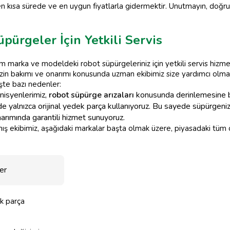
en kısa sürede ve en uygun fiyatlarla gidermektir. Unutmayın, doğr
ürgeler İçin Yetkili Servis
m marka ve modeldeki robot süpürgeleriniz için yetkili servis hizmeti
enizin bakımı ve onarımı konusunda uzman ekibimiz size yardımcı ol
İşte bazı nedenler:
nisyenlerimiz,
robot süpürge arızaları
konusunda derinlemesine bi
e yalnızca orijinal yedek parça kullanıyoruz. Bu sayede süpürgeni
arımında garantili hizmet sunuyoruz.
 ekibimiz, aşağıdaki markalar başta olmak üzere, piyasadaki tüm 
er
k parça