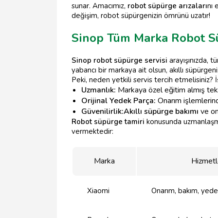
sunar. Amacımız,
robot süpürge arızaları
nı 
değişim, robot süpürgenizin ömrünü uzatır!
Sinop Tüm Marka Robot Süp
Sinop robot süpürge servisi
arayışınızda, tü
yabancı bir markaya ait olsun, akıllı süpürg
Peki, neden yetkili servis tercih etmelisiniz? 
Uzmanlık:
Markaya özel eğitim almış tek
Orijinal Yedek Parça:
Onarım işlemlerind
Güvenilirlik:
Akıllı süpürge bakımı
ve on
Robot süpürge tamiri
konusunda uzmanlaşmış
vermektedir:
Marka
Hizmetl
Xiaomi
Onarım, bakım, yede