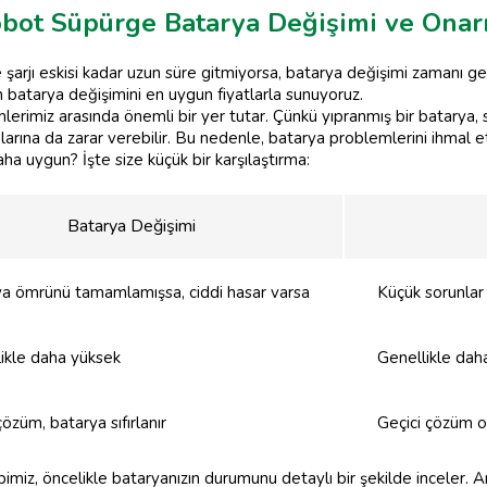
obot Süpürge Batarya Değişimi ve Onar
arjı eskisi kadar uzun süre gitmiyorsa, batarya değişimi zamanı gel
batarya değişimini en uygun fiyatlarla sunuyoruz.
lerimiz arasında önemli bir yer tutar. Çünkü yıpranmış bir batarya, 
arına da zarar verebilir. Bu nedenle, batarya problemlerini ihmal
ha uygun? İşte size küçük bir karşılaştırma:
Batarya Değişimi
a ömrünü tamamlamışsa, ciddi hasar varsa
Küçük sorunlar
ikle daha yüksek
Genellikle dah
çözüm, batarya sıfırlanır
Geçici çözüm ol
miz, öncelikle bataryanızın durumunu detaylı bir şekilde inceler.