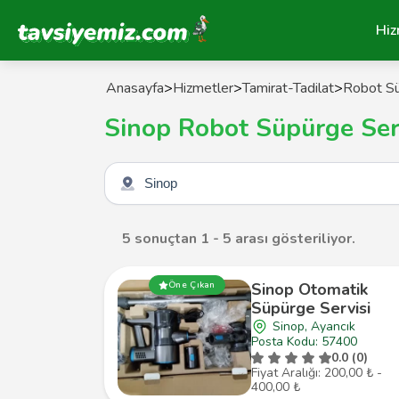
Tavsiyemiz Anasayfa
Hiz
Anasayfa
>
Hizmetler
>
Tamirat-Tadilat
>
Robot Sü
Sinop Robot Süpürge Ser
Şehir seçin
5 sonuçtan 1 - 5 arası gösteriliyor.
Öne Çıkan
Sinop Otomatik
Süpürge Servisi
Sinop, Ayancık
Posta Kodu: 57400
0.0 (0)
Fiyat Aralığı: 200,00 ₺ -
400,00 ₺