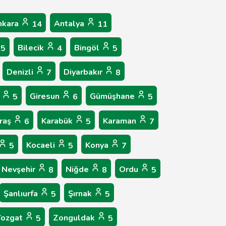
nkara
Antalya
14
11
Bilecik
Bingöl
5
4
5
Denizli
Diyarbakır
7
8
p
Giresun
Gümüşhane
5
6
5
raş
Karabük
Karaman
6
5
7
Kocaeli
Konya
5
5
7
Nevşehir
Niğde
Ordu
8
8
5
Şanlıurfa
Şırnak
5
5
Yozgat
Zonguldak
5
5