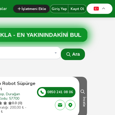
alar
İşletmeni Ekle
Giriş Yap
Kayıt Ol
IKLA -
EN YAKININDAKİNİ BUL
Ara
p Robot Süpürge
i
0850 241 08 06
nop, Durağan
Kodu: 57700
İncele
0.0 (0)
ralığı: 200,00 ₺ -
 ₺