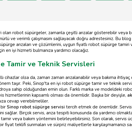
i olan robot süpürgeler, zamanla çeşitli arızalar gösterebilir veya 
 ömürlü ve verimli çalışmasını sağlayacak doğru adrestesiniz. Bu blog
pürge arızaları ve çözümlerini, uygun fiyatlı robot süpürge tamiri v
çin en iyi hizmeti bulmanıza yardımcı olacağız.
e Tamir ve Teknik Servisleri
lı cihazlar olsa da, zaman zaman arızalanabilir veya bakıma ihtiyaç d
m taşır. Peki, Sinop'ta en iyi robot süpürge tamir ve teknik servisle
kadroya sahip olduğundan emin olun. Farklı marka ve modeldeki rob
rvis hizmetlerinin kapsamlı olması da önemlidir. Başka bir deyişle,
ak
nıza cevap verebilmeliler.
 bir
Sinop robot süpürge servisi
tercih etmek de önemlidir. Servisi
sini sağlar. Birçok servis, arıza tespiti konusunda da yardımcı olmak
mir veya bakım yöntemini belirleyebilirsiniz. Son olarak, servis üc
ir fiyat teklifi sunmaları ve sürpriz maliyetlerle karşılaşmamanızı sa