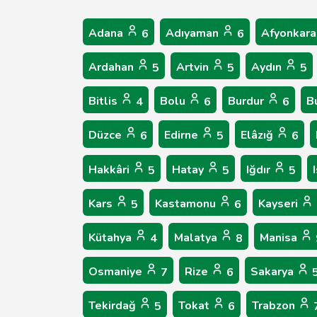
Adana
Adıyaman
Afyonkara
6
6
Ardahan
Artvin
Aydın
5
5
5
Bitlis
Bolu
Burdur
B
4
6
6
Düzce
Edirne
Elâzığ
6
5
6
Hakkâri
Hatay
Iğdır
5
5
5
Kars
Kastamonu
Kayseri
5
6
Kütahya
Malatya
Manisa
4
8
Osmaniye
Rize
Sakarya
7
6
Tekirdağ
Tokat
Trabzon
5
6