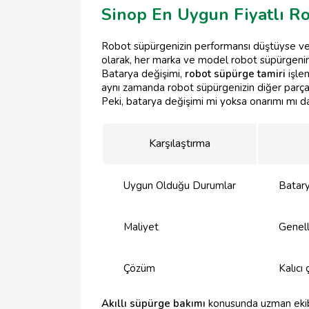
Sinop En Uygun Fiyatlı R
Robot süpürgenizin performansı düştüyse ve ş
olarak, her marka ve model robot süpürgenin 
Batarya değişimi,
robot süpürge tamiri
işlem
aynı zamanda robot süpürgenizin diğer parçal
Peki, batarya değişimi mi yoksa onarımı mı da
Karşılaştırma
Uygun Olduğu Durumlar
Batary
Maliyet
Genell
Çözüm
Kalıcı 
Akıllı süpürge bakımı
konusunda uzman ekibi