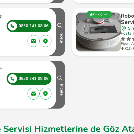
e
Öne Çıkan
Robo
Servi
0850 241 08 06
Si
Posta 
İncele
Fiyat A
400,00
e
0850 241 08 06
İncele
 Servisi Hizmetlerine de Göz Ata