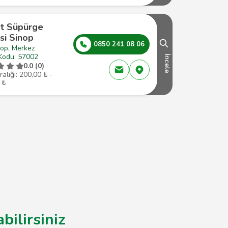
t Süpürge
si Sinop
0850 241 08 06
nop, Merkez
Kodu: 57002
İncele
0.0 (0)
ralığı: 200,00 ₺ -
 ₺
bilirsiniz