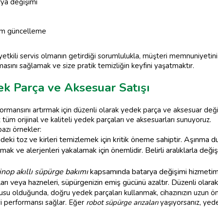
rya değişimi
lım güncelleme
yetkili servis olmanın getirdiği sorumlulukla, müşteri memnuniyeti
asını sağlamak ve size pratik temizliğin keyfini yaşatmaktır.
k Parça ve Aksesuar Satışı
mansını artırmak için düzenli olarak yedek parça ve aksesuar değ
 tüm orijinal ve kaliteli yedek parçaları ve aksesuarları sunuyoruz.
bazı örnekler:
indeki toz ve kirleri temizlemek için kritik öneme sahiptir. Aşınma d
ak ve alerjenleri yakalamak için önemlidir. Belirli aralıklarla deği
inop akıllı süpürge bakımı
kapsamında batarya değişimi hizmetim
rı veya hazneleri, süpürgenizin emiş gücünü azaltır. Düzenli olarak 
su olduğunda, doğru yedek parçaları kullanmak, cihazınızın uzun ömür
iyi performansı sağlar. Eğer
robot süpürge arızaları
yaşıyorsanız, yede