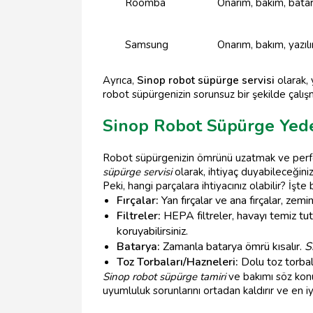
Roomba
Onarım, bakım, bata
Samsung
Onarım, bakım, yazı
Ayrıca,
Sinop robot süpürge servisi
olarak, 
robot süpürgenizin sorunsuz bir şekilde çalışm
Sinop Robot Süpürge Yede
Robot süpürgenizin ömrünü uzatmak ve perfor
süpürge servisi
olarak, ihtiyaç duyabileceğiniz
Peki, hangi parçalara ihtiyacınız olabilir? İşte 
Fırçalar:
Yan fırçalar ve ana fırçalar, zem
Filtreler:
HEPA filtreler, havayı temiz tutm
koruyabilirsiniz.
Batarya:
Zamanla batarya ömrü kısalır.
S
Toz Torbaları/Hazneleri:
Dolu toz torbala
Sinop robot süpürge tamiri
ve bakımı söz konu
uyumluluk sorunlarını ortadan kaldırır ve en 