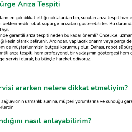
ürge Arıza Tespiti
arın en çok dikkat ettiği noktalardan biri, sunulan arıza tespit hizm
zen beklenmedik
robot süpürge arızaları
gösterebilirler. Bu durumda,
aşır.
nde garantili arıza tespiti neden bu kadar önemli? Öncelikle, uzman 
kesin olarak belirlenir. Ardından, yapılacak onarım veya parça değişim
m de müşterilerimizin bütçesi korunmuş olur. Dahası,
robot süpürg
 garantili arıza tespiti, hem profesyonel bir yaklaşımın göstergesi h
ge servisi
olarak, bu bilinçle hareket ediyoruz.
rvisi ararken nelere dikkat etmeliyim?
 sağlayıcının uzmanlık alanına, müşteri yorumlarına ve sunduğu garanti
rlerdir.
dığını nasıl anlayabilirim?