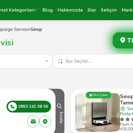
met Kategorileri
Blog
Hakkımızda
İller
İletişim
Mark
pürge Servisi
>
Sinop
T
visi
İlçe seçin
Öne Çıkan
Sino
Tamir
0850 241 08 06
Si
Posta 
İncele
Fiyat A
400,00