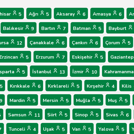
hisar
Ağrı
Aksaray
Amasya
A
5
5
6
6
Balıkesir
Bartın
Batman
Bayburt
9
7
5
ursa
Çanakkale
Çankırı
Çorum
12
6
6
5
Erzincan
Erzurum
Eskişehir
Gaziante
5
7
5
Isparta
İstanbul
İzmir
Kahramanma
5
13
10
Kırıkkale
Kırklareli
Kırşehir
Kilis
5
6
5
4
Mardin
Mersin
Muğla
Muş
9
5
5
5
5
Samsun
Siirt
Sinop
Sivas
5
11
5
5
6
Tunceli
Uşak
Van
Yalova
7
4
5
5
5