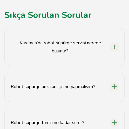
Sıkça Sorulan Sorular
Karaman'da robot süpürge servisi nerede
bulunur?
Karaman robot süpürge servisi, tavsiyemiz.com
adresinde yer alan iletişim bilgileri ile ulaşabileceğiniz
bir noktadadır.
Robot süpürge arızaları için ne yapmalıyım?
Robot süpürgeniz arızalandığında, öncelikle kullanım
kılavuzunu kontrol edin. Sorun devam ederse,
profesyonel servise başvurun.
Robot süpürge tamiri ne kadar sürer?