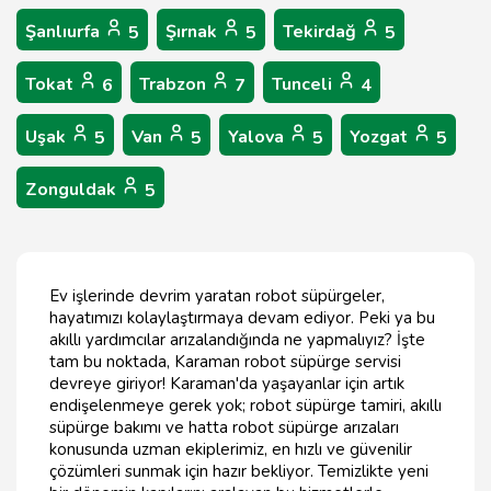
Şanlıurfa
Şırnak
Tekirdağ
5
5
5
Tokat
Trabzon
Tunceli
6
7
4
Uşak
Van
Yalova
Yozgat
5
5
5
5
Zonguldak
5
Ev işlerinde devrim yaratan robot süpürgeler,
hayatımızı kolaylaştırmaya devam ediyor. Peki ya bu
akıllı yardımcılar arızalandığında ne yapmalıyız? İşte
tam bu noktada, Karaman robot süpürge servisi
devreye giriyor! Karaman'da yaşayanlar için artık
endişelenmeye gerek yok; robot süpürge tamiri, akıllı
süpürge bakımı ve hatta robot süpürge arızaları
konusunda uzman ekiplerimiz, en hızlı ve güvenilir
çözümleri sunmak için hazır bekliyor. Temizlikte yeni