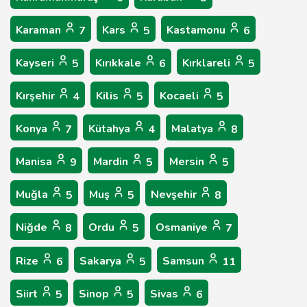
Karaman
Kars
Kastamonu
7
5
6
Kayseri
Kırıkkale
Kırklareli
5
6
5
Kırşehir
Kilis
Kocaeli
4
5
5
Konya
Kütahya
Malatya
7
4
8
Manisa
Mardin
Mersin
9
5
5
Muğla
Muş
Nevşehir
5
5
8
Niğde
Ordu
Osmaniye
8
5
7
Rize
Sakarya
Samsun
6
5
11
Siirt
Sinop
Sivas
5
5
6