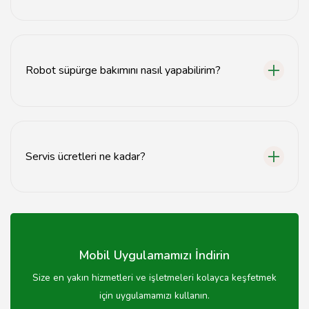
Robot süpürge tamiri genellikle 1-3 iş günü içinde
tamamlanmaktadır, ancak arızanın türüne bağlı olarak
değişebilir.
Robot süpürge bakımını nasıl yapabilirim?
Robot süpürgenizin bakımını düzenli olarak filtrelerini
temizleyerek, fırçalarını kontrol ederek ve bataryasını
şarj ederek yapabilirsiniz.
Servis ücretleri ne kadar?
Servis ücretleri, arızanın türüne göre değişiklik
göstermektedir. Detaylı bilgi için iletişime geçebilirsiniz.
Mobil Uygulamamızı İndirin
Size en yakın hizmetleri ve işletmeleri kolayca keşfetmek
için uygulamamızı kullanın.