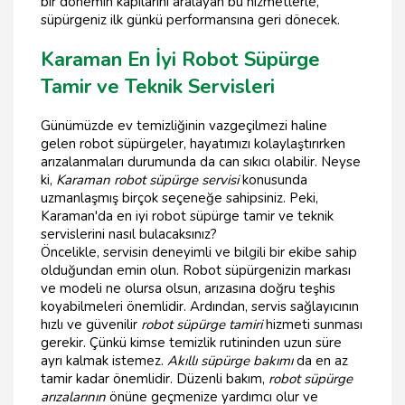
bir dönemin kapılarını aralayan bu hizmetlerle,
süpürgeniz ilk günkü performansına geri dönecek.
Karaman En İyi Robot Süpürge
Tamir ve Teknik Servisleri
Günümüzde ev temizliğinin vazgeçilmezi haline
gelen robot süpürgeler, hayatımızı kolaylaştırırken
arızalanmaları durumunda da can sıkıcı olabilir. Neyse
ki,
Karaman robot süpürge servisi
konusunda
uzmanlaşmış birçok seçeneğe sahipsiniz. Peki,
Karaman'da en iyi robot süpürge tamir ve teknik
servislerini nasıl bulacaksınız?
Öncelikle, servisin deneyimli ve bilgili bir ekibe sahip
olduğundan emin olun. Robot süpürgenizin markası
ve modeli ne olursa olsun, arızasına doğru teşhis
koyabilmeleri önemlidir. Ardından, servis sağlayıcının
hızlı ve güvenilir
robot süpürge tamiri
hizmeti sunması
gerekir. Çünkü kimse temizlik rutininden uzun süre
ayrı kalmak istemez.
Akıllı süpürge bakımı
da en az
tamir kadar önemlidir. Düzenli bakım,
robot süpürge
arızalarının
önüne geçmenize yardımcı olur ve