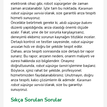
elektronik cihaz gibi, robot süpürgeler de zaman
zaman arızalanabilir. İşte tam bu noktada,
Karaman
robot süpürge servisi
olarak, size garantili arıza tespiti
hizmeti sunuyoruz.
Öncelikle belirtmek gerekir ki,
akıllı süpürge bakımı
düzenli yapıldığında, arıza olasılığı önemli ölçüde
azalır. Fakat, yine de bir sorunla karşılaşırsanız,
deneyimli ekibimiz sorunun kaynağını titizlikle inceler.
Detaylı kontrol ve testler sayesinde,
robot süpürge
arızala
rı hızlı ve doğru bir şekilde tespit edilir.
Dahası, arıza tespiti sonrasında size detaylı bir rapor
sunarız. Bu rapor, arızanın nedeni, onarım maliyeti ve
süresi hakkında sizi bilgilendirir. Onayınız
doğrultusunda,
robot süpürge tamiri
işlemine başlarız.
Böylece, içiniz rahat bir şekilde, profesyonel
hizmetimizden faydalanabilirsiniz. Unutmayın, doğru
arıza tespiti, kalıcı çözümlerin ilk adımıdır.
Karaman
robot süpürge servisi
olarak, size bu garantiyi
sunuyoruz.
Sıkça Sorulan Sorular