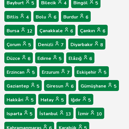
Bayburt
Bilecik
Bingöl
5
4
5
Bitlis
Bolu
Burdur
4
6
6
Bursa
Çanakkale
Çankırı
12
6
6
Çorum
Denizli
Diyarbakır
5
7
8
Düzce
Edirne
Elâzığ
6
5
6
Erzincan
Erzurum
Eskişehir
5
7
5
Gaziantep
Giresun
Gümüşhane
5
6
5
Hakkâri
Hatay
Iğdır
5
5
5
Isparta
İstanbul
İzmir
5
13
10
Kahramanmaraş
Karabük
6
5