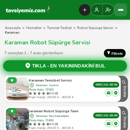
Tavsiyemiz Anasayfa
Anasayfa
>
Hizmetler
>
Tamirat-Tadilat
>
Robot Süpürge Servisi
>
Karaman
Karaman Robot Süpürge Servisi
7 sonuçtan 1 - 7 arası gösteriliyor.
Filtrele
TIKLA -
EN YAKININDAKİNİ BUL
Karaman Temizbot Servisi
0850 241 08 06
Karaman, Ayrancı
İncele
Posta Kodu: 70500
0.0 (0)
Fiyat Aralığı: 200,00 ₺ - 400,00 ₺
Karaman Robot Süpürge Tamiri
0850 241 08 06
Karaman, Kazımkarabekir
İncele
Posta Kodu: 70600
0.0 (0)
Fiyat Aralığı: 200,00 ₺ - 400,00 ₺