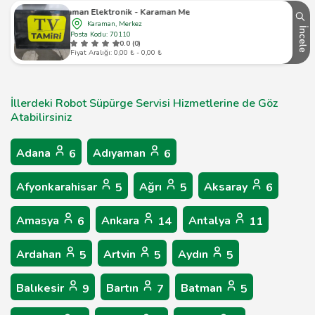
Karaman Elektronik - Karaman Merkez - 1
Karaman, Merkez
İncele
Posta Kodu: 70110
0.0 (0)
Fiyat Aralığı: 0,00 ₺ - 0,00 ₺
İllerdeki Robot Süpürge Servisi Hizmetlerine de Göz
Atabilirsiniz
Adana
Adıyaman
6
6
Afyonkarahisar
Ağrı
Aksaray
5
5
6
Amasya
Ankara
Antalya
6
14
11
Ardahan
Artvin
Aydın
5
5
5
Balıkesir
Bartın
Batman
9
7
5