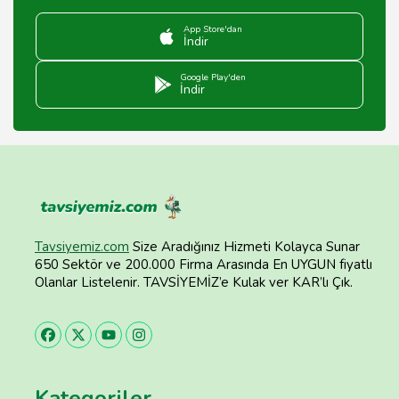
App Store'dan
İndir
Google Play'den
İndir
Tavsiyemiz.com
Size Aradığınız Hizmeti Kolayca Sunar
650 Sektör ve 200.000 Firma Arasında En UYGUN fiyatlı
Olanlar Listelenir. TAVSİYEMİZ’e Kulak ver KAR’lı Çık.
Kategoriler