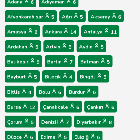
Adana
Adıyaman
6
6
Afyonkarahisar
Ağrı
Aksaray
5
5
6
Amasya
Ankara
Antalya
6
14
11
Ardahan
Artvin
Aydın
5
5
5
Balıkesir
Bartın
Batman
9
7
5
Bayburt
Bilecik
Bingöl
5
4
5
Bitlis
Bolu
Burdur
4
6
6
Bursa
Çanakkale
Çankırı
12
6
6
Çorum
Denizli
Diyarbakır
5
7
8
Düzce
Edirne
Elâzığ
6
5
6