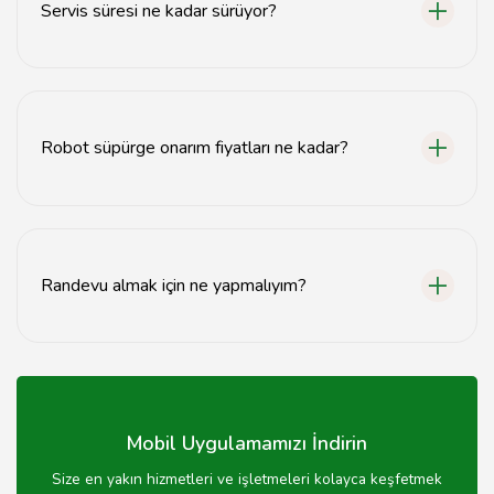
Servis süresi ne kadar sürüyor?
Servis süresi, arızanın durumuna göre genellikle 1-3 iş
günü arasında değişmektedir.
Robot süpürge onarım fiyatları ne kadar?
Onarım fiyatları, arızanın türüne göre değişiklik
göstermektedir. Detaylı bilgi için bizimle iletişime
geçebilirsiniz.
Randevu almak için ne yapmalıyım?
Randevu almak için web sitemiz üzerinden iletişim
formunu doldurabilir veya telefonla arayabilirsiniz.
Mobil Uygulamamızı İndirin
Size en yakın hizmetleri ve işletmeleri kolayca keşfetmek