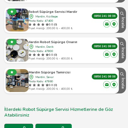
Robot Süpürge Servisi Mardin
0850 241 08 06
Mardin, Kızıltepe
İncele
Posta Kodu: 47400
0.0 (0)
Fiyat Aralığı: 200,00 ₺ - 400,00 ₺
Mardin Robot Süpürge Onarımı
0850 241 08 06
Mardin, Derik
İncele
Posta Kodu: 47800
0.0 (0)
Fiyat Aralığı: 200,00 ₺ - 400,00 ₺
Mardin Süpürge Tamircisi
0850 241 08 06
Mardin, Savur
İncele
Posta Kodu: 47860
0.0 (0)
Fiyat Aralığı: 200,00 ₺ - 400,00 ₺
İllerdeki Robot Süpürge Servisi Hizmetlerine de Göz
Atabilirsiniz