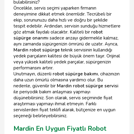
bulabilirsiniz?
Öncelikle, servis seçimi yaparken firmanın
deneyimine dikkat etmek önemlidir. Tecrübeli bir
ekip, sorununuzu daha hızlı ve doğru bir şekilde
tespit edebilir. Ardından, servisin sunduğu hizmetlere
göz atmak faydalı olacaktır. Kaliteli bir
robot
süpürge onarımı
sadece arızayı gidermekle kalmaz,
aynı zamanda süpürgenizin ömrünü de uzatır. Ayrıca,
Mardin robot süpürge t
eknik servisinin kullandığı
yedek parçaların kalitesi de büyük önem taşır. Orijinal
veya yüksek kaliteli yedek parçalar, süpürgenizin
performansını artırır.
Unutmayın, düzenli
robot süpürge bakımı
, cihazınızın
daha uzun ömürlü olmasına yardımcı olur. Bu
nedenle, güvenilir bir
Mardin robot süpürge servisi
ile periyodik bakım anlaşması yapmayı
düşünebilirsiniz. Son olarak, servis seçiminde fiyat
araştırması yapmayı ihmal etmeyin. Farklı
servislerden fiyat teklifi alarak, bütçenize en uygun
seçeneği belirleyebilirsiniz.
Mardin En Uygun Fiyatlı Robot