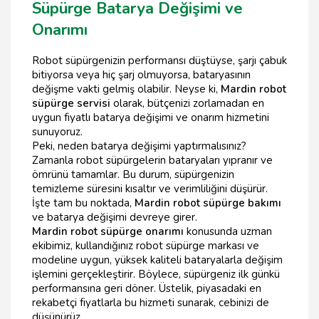
Süpürge Batarya Değişimi ve
Onarımı
Robot süpürgenizin performansı düştüyse, şarjı çabuk
bitiyorsa veya hiç şarj olmuyorsa, bataryasının
değişme vakti gelmiş olabilir. Neyse ki,
Mardin robot
süpürge servisi
olarak, bütçenizi zorlamadan en
uygun fiyatlı batarya değişimi ve onarım hizmetini
sunuyoruz.
Peki, neden batarya değişimi yaptırmalısınız?
Zamanla robot süpürgelerin bataryaları yıpranır ve
ömrünü tamamlar. Bu durum, süpürgenizin
temizleme süresini kısaltır ve verimliliğini düşürür.
İşte tam bu noktada,
Mardin robot süpürge bakımı
ve batarya değişimi devreye girer.
Mardin robot süpürge onarımı
konusunda uzman
ekibimiz, kullandığınız robot süpürge markası ve
modeline uygun, yüksek kaliteli bataryalarla değişim
işlemini gerçekleştirir. Böylece, süpürgeniz ilk günkü
performansına geri döner. Üstelik, piyasadaki en
rekabetçi fiyatlarla bu hizmeti sunarak, cebinizi de
düşünürüz.