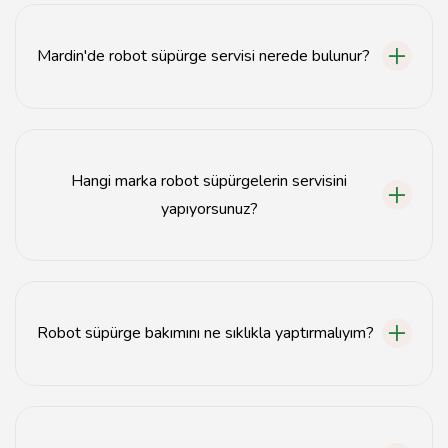
Mardin'de robot süpürge servisi nerede bulunur?
Mardin robot süpürge servisi, tavsiyemiz.com adresinde
yer almaktadır.
Hangi marka robot süpürgelerin servisini
yapıyorsunuz?
Tüm marka ve modellere teknik servis hizmeti
sunmaktayız.
Robot süpürge bakımını ne sıklıkla yaptırmalıyım?
Robot süpürgenizin bakımını en az yılda bir kez
yaptırmanız önerilir.