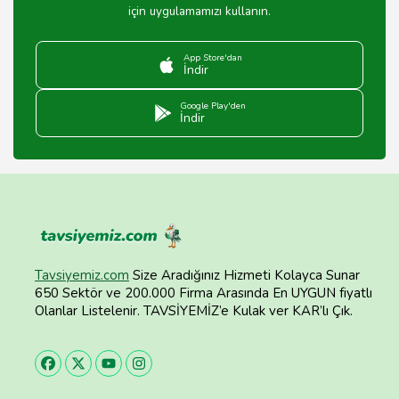
için uygulamamızı kullanın.
App Store'dan
İndir
Google Play'den
İndir
Tavsiyemiz.com
Size Aradığınız Hizmeti Kolayca Sunar
650 Sektör ve 200.000 Firma Arasında En UYGUN fiyatlı
Olanlar Listelenir. TAVSİYEMİZ’e Kulak ver KAR’lı Çık.