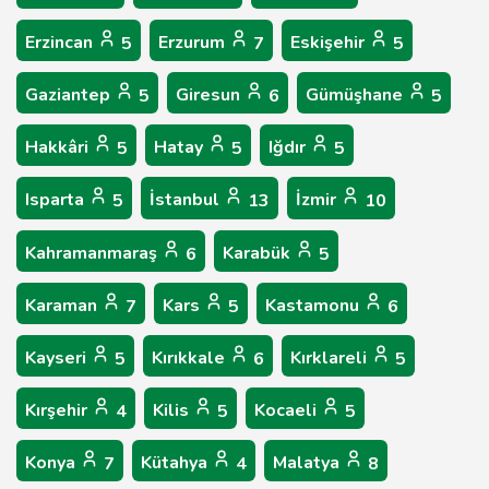
Erzincan
Erzurum
Eskişehir
5
7
5
Gaziantep
Giresun
Gümüşhane
5
6
5
Hakkâri
Hatay
Iğdır
5
5
5
Isparta
İstanbul
İzmir
5
13
10
Kahramanmaraş
Karabük
6
5
Karaman
Kars
Kastamonu
7
5
6
Kayseri
Kırıkkale
Kırklareli
5
6
5
Kırşehir
Kilis
Kocaeli
4
5
5
Konya
Kütahya
Malatya
7
4
8