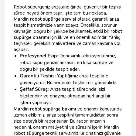
Robot süpürgeniz arızalandığında, güvenilir bir teşhis
süreci hayati önem taşır. İşte tam bu noktada,
Mardin robot süpürge servisi
olarak, garantili arıza
tespit hizmetimizle yanınızdayız. Öncelikle, sorunun
kaynağını doğru bir şekilde belirlemek, etkili bir
robot
süpürge onarımı
için ilk ve en önemli adımdır. Yanlış
teşhisler, gereksiz maliyetlere ve zaman kaybına yol
açabilir.
Profesyonel Ekip:
Deneyimli teknisyenlerimiz,
robot süpürgenizin arızasını en kısa sürede ve
doğru bir şekilde tespit eder.
Garantili Teşhis:
Yaptığımız arıza tespitine
güveniyoruz. Bu nedenle, teşhisimiz garantilidir.
Şeffaf Süreç:
Arıza tespiti sürecinde, sizi
bilgilendirir ve onayınız olmadan herhangi bir
işlem yapmayız.
Mardin robot süpürge bakımı
ve onarımı konusunda
uzman ekibimiz, arıza tespitini tamamladıktan sonra
size detaylı bir rapor sunar. Bu rapor, arızanın
nedenini, onarım maliyetini ve süresini içerir.
Mardin
robot süpürge t
eknik servisimiz ile cihazınızı güvenle