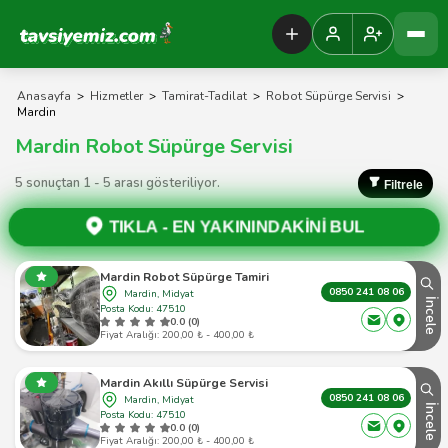
Tavsiyemiz Anasayfa
Anasayfa
>
Hizmetler
>
Tamirat-Tadilat
>
Robot Süpürge Servisi
>
Mardin
Mardin Robot Süpürge Servisi
5 sonuçtan 1 - 5 arası gösteriliyor.
Filtrele
TIKLA -
EN YAKININDAKİNİ BUL
Mardin Robot Süpürge Tamiri
0850 241 08 06
Mardin, Midyat
İncele
Posta Kodu: 47510
0.0 (0)
Fiyat Aralığı: 200,00 ₺ - 400,00 ₺
Mardin Akıllı Süpürge Servisi
0850 241 08 06
Mardin, Midyat
İncele
Posta Kodu: 47510
0.0 (0)
Fiyat Aralığı: 200,00 ₺ - 400,00 ₺