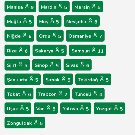
Manisa
Mardin
Mersin
9
5
5
Muğla
Muş
Nevşehir
5
5
8
Niğde
Ordu
Osmaniye
8
5
7
Rize
Sakarya
Samsun
6
5
11
Siirt
Sinop
Sivas
5
5
6
Şanlıurfa
Şırnak
Tekirdağ
5
5
5
Tokat
Trabzon
Tunceli
6
7
4
Uşak
Van
Yalova
Yozgat
5
5
5
5
Zonguldak
5