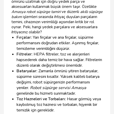
ömrünü uzatmak için doğru yedek parça ve
aksesuarları kullanmak büyük önem taşır. Özellikle
Amasya robot süpürge tamiri
ve düzenli
akıllı süpürge
bakım
işlemleri sırasında ihtiyaç duyulan parçaların
temini, cihazınızın verimliliği açısından kritik bir rol
oynar. Peki, hangi yedek parçalara ve aksesuarlara
ihtiyacınız olabilir?
Fırçalar:
Yan fırçalar ve ana fırçalar, süpürme
performansını doğrudan etkiler. Aşınmış fırçalar,
temizleme verimliliğini düşürür.
Filtreler:
HEPA filtreler, toz ve alerjenleri
hapsederek daha temiz bir hava sağlar. Filtrelerin
düzenli olarak değiştirilmesi önemlidir.
Bataryalar:
Zamanla ömrünü yitiren bataryalar,
süpürme süresini kısaltır. Yüksek kaliteli batarya
değişimi, robot süpürgenizin performansını
yeniler.
Robot süpürge servisi Amasya
genelinde bu hizmeti sunmaktadır.
Toz Hazneleri ve Torbaları:
Hasar görmüş veya
kaybolmuş toz haznesi ve torbaları, hijyenik bir
temizlik için gereklidir.