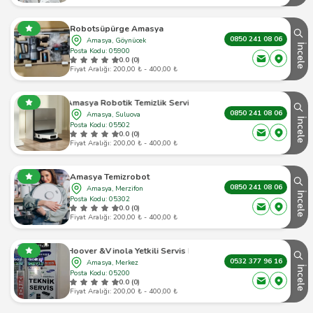
Robotsüpürge Amasya
0850 241 08 06
Amasya, Göynücek
İncele
Posta Kodu: 05900
0.0 (0)
Fiyat Aralığı: 200,00 ₺ - 400,00 ₺
Amasya Robotik Temizlik Servisi
0850 241 08 06
Amasya, Suluova
İncele
Posta Kodu: 05502
0.0 (0)
Fiyat Aralığı: 200,00 ₺ - 400,00 ₺
Amasya Temizrobot
0850 241 08 06
Amasya, Merzifon
İncele
Posta Kodu: 05302
0.0 (0)
Fiyat Aralığı: 200,00 ₺ - 400,00 ₺
Candy& Hoover &Vinola Yetkili Servis Hüseyin Eftelioğlu
0532 377 96 16
Amasya, Merkez
İncele
Posta Kodu: 05200
0.0 (0)
Fiyat Aralığı: 200,00 ₺ - 400,00 ₺