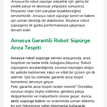
Amasya'da robot süpürge ar
ayanlar için, geniş bir
yedek parça ve aksesuar yelpazesi sunuyoruz.
İhtiyacınız olan tüm parçaları bulabileceğiniz
servisimizde,
Amasya robot süpürge tamiri
ve bakımı
için uzman desteği de alabilirsiniz. Böylece robot
süpürgeniz ilk günkü performansıyla çalışmaya
devam eder.
Amasya Garantili Robot Süpürge
Arıza Tespiti
Amasya robot süpürge servisi
arayışınızda, arıza
tespitinin ne kadar kritik olduğunu biliyoruz. Robot
süpürgeniz arızalandığında, sorunun kaynağını doğru
bir şekilde belirlemek, kalıcı ve etkili bir çözüm için ilk
adımdır. İşte bu noktada, garantili arıza tespit
hizmetimiz devreye giriyor.
Peki, garantili arıza tespiti neden önemli? Öncelikle,
sorunun doğru teşhis edilmesi, gereksiz parça
değişimlerinin ve maliyetlerin önüne geçer. Ayrıca,
akıllı süpürge bakım
ve onarımında uzman ekibimiz,
en son teknolojiye sahip ekipmanlar kullanarak