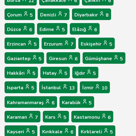
Bursa
Çanakkale
Çankırı
12
6
6
Çorum
Denizli
Diyarbakır
5
7
8
Düzce
Edirne
Elâzığ
6
5
6
Erzincan
Erzurum
Eskişehir
5
7
5
Gaziantep
Giresun
Gümüşhane
5
6
5
Hakkâri
Hatay
Iğdır
5
5
5
Isparta
İstanbul
İzmir
5
13
10
Kahramanmaraş
Karabük
6
5
Karaman
Kars
Kastamonu
7
5
6
Kayseri
Kırıkkale
Kırklareli
5
6
5