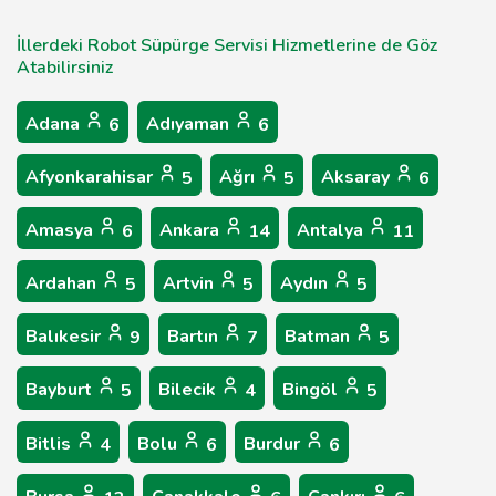
İllerdeki Robot Süpürge Servisi Hizmetlerine de Göz
Atabilirsiniz
Adana
Adıyaman
6
6
Afyonkarahisar
Ağrı
Aksaray
5
5
6
Amasya
Ankara
Antalya
6
14
11
Ardahan
Artvin
Aydın
5
5
5
Balıkesir
Bartın
Batman
9
7
5
Bayburt
Bilecik
Bingöl
5
4
5
Bitlis
Bolu
Burdur
4
6
6