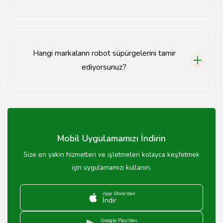
Servis süresi genellikle 1-3 iş günü arasında
değişmektedir.
Hangi markaların robot süpürgelerini tamir
ediyorsunuz?
Birçok markanın robot süpürgelerini tamir
edebilmekteyiz, detaylar için bizimle iletişime
geçebilirsiniz.
Mobil Uygulamamızı İndirin
Size en yakın hizmetleri ve işletmeleri kolayca keşfetmek
için uygulamamızı kullanın.
App Store'dan
İndir
Google Play'den