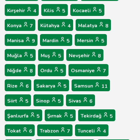
Kırşehir
Kilis
Kocaeli
4
5
5
Konya
Kütahya
Malatya
7
4
8
Manisa
Mardin
Mersin
9
5
5
Muğla
Muş
Nevşehir
5
5
8
Niğde
Ordu
Osmaniye
8
5
7
Rize
Sakarya
Samsun
6
5
11
Siirt
Sinop
Sivas
5
5
6
Şanlıurfa
Şırnak
Tekirdağ
5
5
5
Tokat
Trabzon
Tunceli
6
7
4