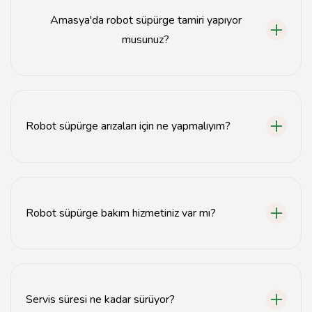
Amasya'da robot süpürge tamiri yapıyor
musunuz?
Evet, Amasya'da robot süpürge tamiri hizmeti
sunuyoruz.
Robot süpürge arızaları için ne yapmalıyım?
Robot süpürgeniz arızalandığında, uzman ekibimizle
iletişime geçerek destek alabilirsiniz.
Robot süpürge bakım hizmetiniz var mı?
Evet, robot süpürgelerinizin bakımını yapıyoruz.
Servis süresi ne kadar sürüyor?