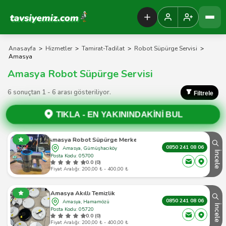
Tavsiyemiz Anasayfa
Anasayfa
>
Hizmetler
>
Tamirat-Tadilat
>
Robot Süpürge Servisi
>
Amasya
Amasya Robot Süpürge Servisi
6 sonuçtan 1 - 6 arası gösteriliyor.
Filtrele
TIKLA -
EN YAKININDAKİNİ BUL
Amasya Robot Süpürge Merkezi
0850 241 08 06
Amasya, Gümüşhacıköy
İncele
Posta Kodu: 05700
0.0 (0)
Fiyat Aralığı: 200,00 ₺ - 400,00 ₺
Amasya Akıllı Temizlik
0850 241 08 06
Amasya, Hamamözü
İncele
Posta Kodu: 05720
0.0 (0)
Fiyat Aralığı: 200,00 ₺ - 400,00 ₺