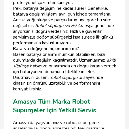
profesyonel çözümler sunuyor.
Peki, batarya değişimi ne kadar sürer? Genellikle,
batarya değişimi işlemi aynı gün içinde tamamlanır.
Ancak, yoğunluğa ve parça durumuna göre bu süre
değişebilir.
Robot süpürge servisi Amasya
genelinde
arıyorsanız, doğru yerdesiniz. Hızlı ve güvenilir
servisimizle робот süpürgenizi kısa sürede ilk günkü
performansına kavuşturuyoruz.
Batarya değişimi mi, onarımı mı?
Bazen batarya onarımı mümkün olabilirken, bazı
durumlarda değişim kaçınılmazdır. Uzmanlarımız,
akıllı
süpürge bakım
ve onarımında en doğru kararı vermek
için bataryanızın durumunu titizlikle inceler.
Unutmayın, düzenli
robot süpürge ar
sayesinde
cihazınızın ömrünü uzatabilir ve performansını
koruyabilirsiniz.
Amasya Tüm Marka Robot
Süpürgeler İçin Yetkili Servis
Amasya'da yaşıyorsanız ve robot süpürgeniz
arızalandıysa, doğru adrestesiniz! Her marka ve