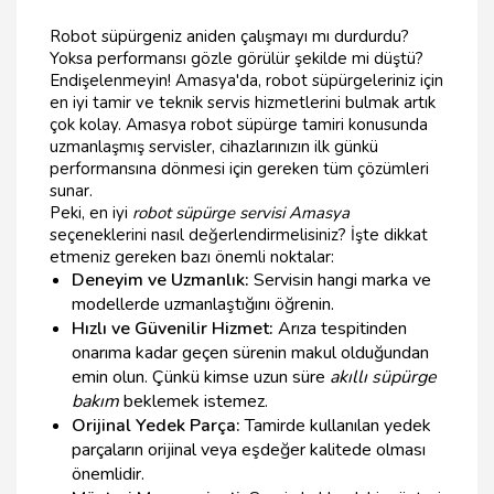
Robot süpürgeniz aniden çalışmayı mı durdurdu?
Yoksa performansı gözle görülür şekilde mi düştü?
Endişelenmeyin! Amasya'da, robot süpürgeleriniz için
en iyi tamir ve teknik servis hizmetlerini bulmak artık
çok kolay. Amasya robot süpürge tamiri konusunda
uzmanlaşmış servisler, cihazlarınızın ilk günkü
performansına dönmesi için gereken tüm çözümleri
sunar.
Peki, en iyi
robot süpürge servisi Amasya
seçeneklerini nasıl değerlendirmelisiniz? İşte dikkat
etmeniz gereken bazı önemli noktalar:
Deneyim ve Uzmanlık:
Servisin hangi marka ve
modellerde uzmanlaştığını öğrenin.
Hızlı ve Güvenilir Hizmet:
Arıza tespitinden
onarıma kadar geçen sürenin makul olduğundan
emin olun. Çünkü kimse uzun süre
akıllı süpürge
bakım
beklemek istemez.
Orijinal Yedek Parça:
Tamirde kullanılan yedek
parçaların orijinal veya eşdeğer kalitede olması
önemlidir.