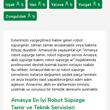
Uşak
Van
Yalova
Yozgat
5
5
5
5
Zonguldak
5
Evlerimizin vazgeçilmezi haline gelen robot
süpürgeler, zaman zaman arızalanabilir veya bakıma
ihtiyaç duyabilir. Amasya'da yaşayanlar için "Amasya
robot süpürge tamiri, robot süpürge servisi Amasya,
akıllı süpürge bakım, robot süpürge ar" başlıklarında
profesyonel destek bulmak bazen zorlayıcı olabilir.
Bu rehber, Amasya'daki en iyi robot süpürge
servislerini, batarya değişimini, yedek parça teminini
ve arıza tespitini nasıl yapabileceğinizi adım adım
açıklıyor. Amacımız, akıllı ev aletlerinizin ömrünü
uzatmak ve sorunsuz bir temizlik deneyimi sunmaktır.
Amasya En İyi Robot Süpürge
Tamir ve Teknik Servisleri