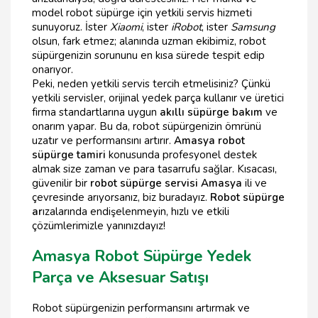
model robot süpürge için yetkili servis hizmeti
sunuyoruz. İster
Xiaomi
, ister
iRobot
, ister
Samsung
olsun, fark etmez; alanında uzman ekibimiz, robot
süpürgenizin sorununu en kısa sürede tespit edip
onarıyor.
Peki, neden yetkili servis tercih etmelisiniz? Çünkü
yetkili servisler, orijinal yedek parça kullanır ve üretici
firma standartlarına uygun
akıllı süpürge bakım
ve
onarım yapar. Bu da, robot süpürgenizin ömrünü
uzatır ve performansını artırır.
Amasya robot
süpürge tamiri
konusunda profesyonel destek
almak size zaman ve para tasarrufu sağlar. Kısacası,
güvenilir bir
robot süpürge servisi Amasya
ili ve
çevresinde arıyorsanız, biz buradayız.
Robot süpürge
ar
ızalarında endişelenmeyin, hızlı ve etkili
çözümlerimizle yanınızdayız!
Amasya Robot Süpürge Yedek
Parça ve Aksesuar Satışı
Robot süpürgenizin performansını artırmak ve