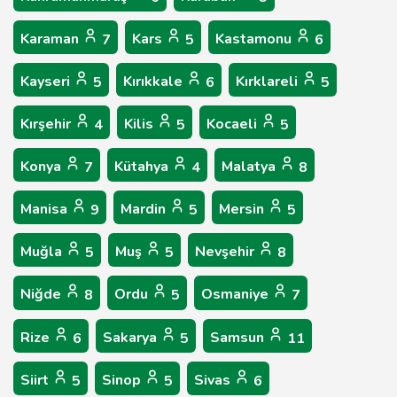
Karaman
Kars
Kastamonu
7
5
6
Kayseri
Kırıkkale
Kırklareli
5
6
5
Kırşehir
Kilis
Kocaeli
4
5
5
Konya
Kütahya
Malatya
7
4
8
Manisa
Mardin
Mersin
9
5
5
Muğla
Muş
Nevşehir
5
5
8
Niğde
Ordu
Osmaniye
8
5
7
Rize
Sakarya
Samsun
6
5
11
Siirt
Sinop
Sivas
5
5
6