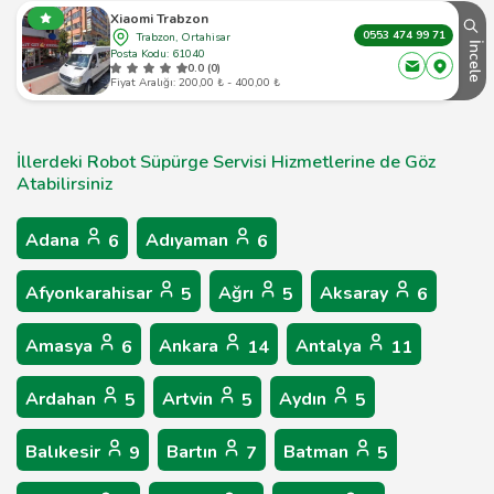
Xiaomi Trabzon
0553 474 99 71
Trabzon, Ortahisar
İncele
Posta Kodu: 61040
0.0 (0)
Fiyat Aralığı: 200,00 ₺ - 400,00 ₺
İllerdeki Robot Süpürge Servisi Hizmetlerine de Göz
Atabilirsiniz
Adana
Adıyaman
6
6
Afyonkarahisar
Ağrı
Aksaray
5
5
6
Amasya
Ankara
Antalya
6
14
11
Ardahan
Artvin
Aydın
5
5
5
Balıkesir
Bartın
Batman
9
7
5