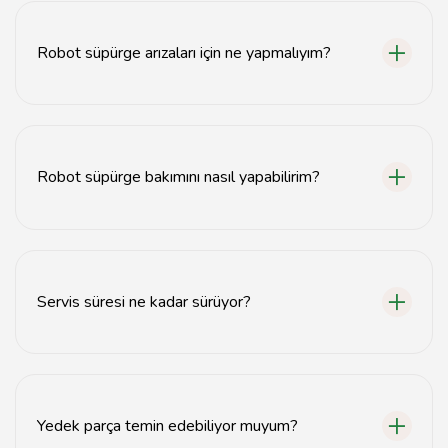
adresinde yer almaktadır.
Robot süpürge arızaları için ne yapmalıyım?
Robot süpürgenizde bir arıza varsa, servise başvurarak
hızlı bir çözüm alabilirsiniz.
Robot süpürge bakımını nasıl yapabilirim?
Robot süpürgenizin bakımını düzenli olarak filtre ve fırça
temizliği yaparak gerçekleştirebilirsiniz.
Servis süresi ne kadar sürüyor?
Robot süpürgenizin arıza durumuna bağlı olarak servis
süresi genellikle 1-3 iş günü arasında değişmektedir.
Yedek parça temin edebiliyor muyum?