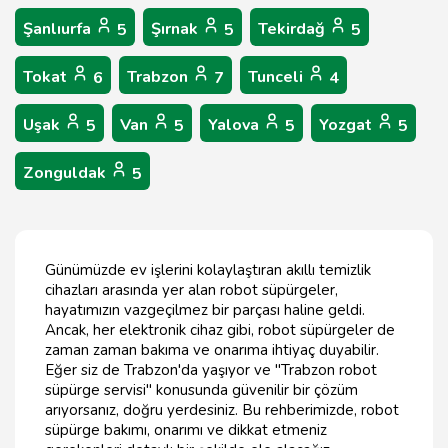
Şanlıurfa
Şırnak
Tekirdağ
5
5
5
Tokat
Trabzon
Tunceli
6
7
4
Uşak
Van
Yalova
Yozgat
5
5
5
5
Zonguldak
5
Günümüzde ev işlerini kolaylaştıran akıllı temizlik
cihazları arasında yer alan robot süpürgeler,
hayatımızın vazgeçilmez bir parçası haline geldi.
Ancak, her elektronik cihaz gibi, robot süpürgeler de
zaman zaman bakıma ve onarıma ihtiyaç duyabilir.
Eğer siz de Trabzon'da yaşıyor ve "Trabzon robot
süpürge servisi" konusunda güvenilir bir çözüm
arıyorsanız, doğru yerdesiniz. Bu rehberimizde, robot
süpürge bakımı, onarımı ve dikkat etmeniz