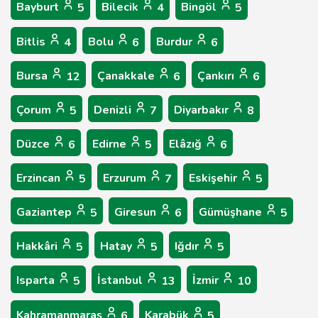
Bayburt
Bilecik
Bingöl
5
4
5
Bitlis
Bolu
Burdur
4
6
6
Bursa
Çanakkale
Çankırı
12
6
6
Çorum
Denizli
Diyarbakır
5
7
8
Düzce
Edirne
Elâzığ
6
5
6
Erzincan
Erzurum
Eskişehir
5
7
5
Gaziantep
Giresun
Gümüşhane
5
6
5
Hakkâri
Hatay
Iğdır
5
5
5
Isparta
İstanbul
İzmir
5
13
10
Kahramanmaraş
Karabük
6
5