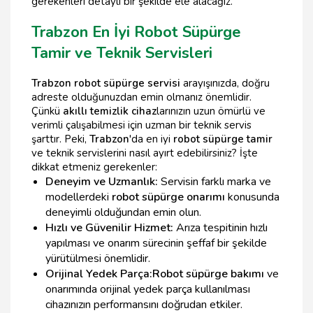
gerekenleri detaylı bir şekilde ele alacağız.
Trabzon En İyi Robot Süpürge
Tamir ve Teknik Servisleri
Trabzon robot süpürge servisi
arayışınızda, doğru
adreste olduğunuzdan emin olmanız önemlidir.
Çünkü
akıllı temizlik cihaz
larınızın uzun ömürlü ve
verimli çalışabilmesi için uzman bir teknik servis
şarttır. Peki,
Trabzon
'da en iyi
robot süpürge tamir
ve teknik servislerini nasıl ayırt edebilirsiniz? İşte
dikkat etmeniz gerekenler:
Deneyim ve Uzmanlık:
Servisin farklı marka ve
modellerdeki
robot süpürge onarımı
konusunda
deneyimli olduğundan emin olun.
Hızlı ve Güvenilir Hizmet:
Arıza tespitinin hızlı
yapılması ve onarım sürecinin şeffaf bir şekilde
yürütülmesi önemlidir.
Orijinal Yedek Parça:
Robot süpürge bakımı
ve
onarımında orijinal yedek parça kullanılması
cihazınızın performansını doğrudan etkiler.