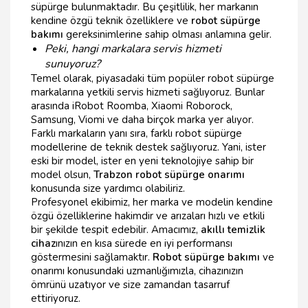
süpürge bulunmaktadır. Bu çeşitlilik, her markanın
kendine özgü teknik özelliklere ve
robot süpürge
bakımı
gereksinimlerine sahip olması anlamına gelir.
Peki, hangi markalara servis hizmeti
sunuyoruz?
Temel olarak, piyasadaki tüm popüler robot süpürge
markalarına yetkili servis hizmeti sağlıyoruz. Bunlar
arasında iRobot Roomba, Xiaomi Roborock,
Samsung, Viomi ve daha birçok marka yer alıyor.
Farklı markaların yanı sıra, farklı robot süpürge
modellerine de teknik destek sağlıyoruz. Yani, ister
eski bir model, ister en yeni teknolojiye sahip bir
model olsun,
Trabzon robot süpürge onarımı
konusunda size yardımcı olabiliriz.
Profesyonel ekibimiz, her marka ve modelin kendine
özgü özelliklerine hakimdir ve arızaları hızlı ve etkili
bir şekilde tespit edebilir. Amacımız,
akıllı temizlik
cihaz
ınızın en kısa sürede en iyi performansı
göstermesini sağlamaktır.
Robot süpürge bakımı
ve
onarımı konusundaki uzmanlığımızla, cihazınızın
ömrünü uzatıyor ve size zamandan tasarruf
ettiriyoruz.