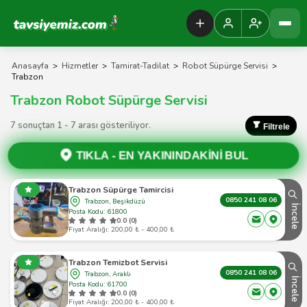
Tavsiyemiz Anasayfa
Anasayfa
>
Hizmetler
>
Tamirat-Tadilat
>
Robot Süpürge Servisi
>
Trabzon
Trabzon Robot Süpürge Servisi
7 sonuçtan 1 - 7 arası gösteriliyor.
Filtrele
TIKLA -
EN YAKININDAKİNİ BUL
Trabzon Süpürge Tamircisi
0850 241 08 06
Trabzon, Beşikdüzü
İncele
Posta Kodu: 61800
0.0 (0)
Fiyat Aralığı: 200,00 ₺ - 400,00 ₺
Trabzon Temizbot Servisi
0850 241 08 06
Trabzon, Araklı
İncele
Posta Kodu: 61700
0.0 (0)
Fiyat Aralığı: 200,00 ₺ - 400,00 ₺