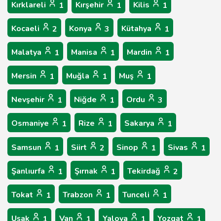
Kırklareli
Kırşehir
Kilis
1
1
1
Kocaeli
Konya
Kütahya
2
3
1
Malatya
Manisa
Mardin
1
1
1
Mersin
Muğla
Muş
1
1
1
Nevşehir
Niğde
Ordu
1
1
3
Osmaniye
Rize
Sakarya
1
1
1
Samsun
Siirt
Sinop
Sivas
1
2
1
1
Şanlıurfa
Şırnak
Tekirdağ
1
1
2
Tokat
Trabzon
Tunceli
1
1
1
Uşak
Van
Yalova
Yozgat
1
1
1
1