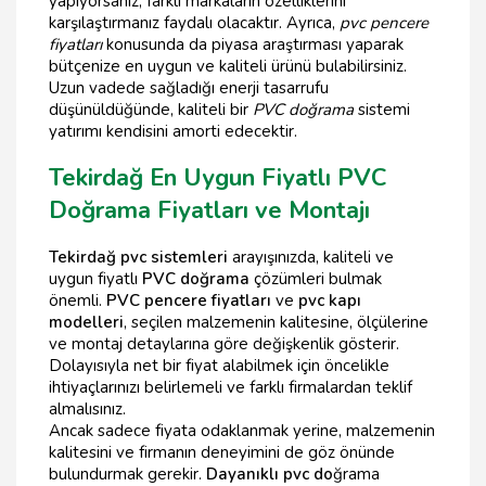
yapıyorsanız, farklı markaların özelliklerini
karşılaştırmanız faydalı olacaktır. Ayrıca,
pvc pencere
fiyatları
konusunda da piyasa araştırması yaparak
bütçenize en uygun ve kaliteli ürünü bulabilirsiniz.
Uzun vadede sağladığı enerji tasarrufu
düşünüldüğünde, kaliteli bir
PVC doğrama
sistemi
yatırımı kendisini amorti edecektir.
Tekirdağ En Uygun Fiyatlı PVC
Doğrama Fiyatları ve Montajı
Tekirdağ pvc sistemleri
arayışınızda, kaliteli ve
uygun fiyatlı
PVC doğrama
çözümleri bulmak
önemli.
PVC pencere fiyatları
ve
pvc kapı
modelleri
, seçilen malzemenin kalitesine, ölçülerine
ve montaj detaylarına göre değişkenlik gösterir.
Dolayısıyla net bir fiyat alabilmek için öncelikle
ihtiyaçlarınızı belirlemeli ve farklı firmalardan teklif
almalısınız.
Ancak sadece fiyata odaklanmak yerine, malzemenin
kalitesini ve firmanın deneyimini de göz önünde
bulundurmak gerekir.
Dayanıklı pvc do
ğrama