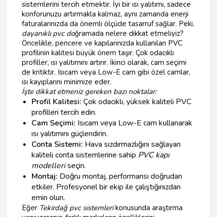
sistemlerini tercih etmektir. İyi bir ısı yalıtımı, sadece
konforunuzu artırmakla kalmaz, aynı zamanda enerji
faturalarınızda da önemli ölçüde tasarruf sağlar. Peki,
dayanıklı pvc do
ğramada nelere dikkat etmeliyiz?
Öncelikle, pencere ve kapılarınızda kullanılan PVC
profilinin kalitesi büyük önem taşır. Çok odacıklı
profiller, ısı yalıtımını artırır. İkinci olarak, cam seçimi
de kritiktir. Isıcam veya Low-E cam gibi özel camlar,
ısı kayıplarını minimize eder.
İşte dikkat etmeniz gereken bazı noktalar:
Profil Kalitesi:
Çok odacıklı, yüksek kaliteli PVC
profilleri tercih edin.
Cam Seçimi:
Isıcam veya Low-E cam kullanarak
ısı yalıtımını güçlendirin.
Conta Sistemi:
Hava sızdırmazlığını sağlayan
kaliteli conta sistemlerine sahip
PVC kapı
modelleri
seçin.
Montaj:
Doğru montaj, performansı doğrudan
etkiler. Profesyonel bir ekip ile çalıştığınızdan
emin olun.
Eğer
Tekirdağ pvc sistemleri
konusunda araştırma