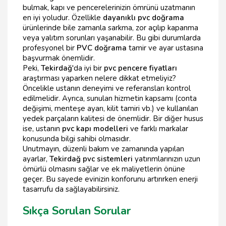
bulmak, kapı ve pencerelerinizin ömrünü uzatmanın
en iyi yoludur. Özellikle
dayanıklı pvc doğrama
ürünlerinde bile zamanla sarkma, zor açılıp kapanma
veya yalıtım sorunları yaşanabilir. Bu gibi durumlarda
profesyonel bir
PVC doğrama
tamir ve ayar ustasına
başvurmak önemlidir.
Peki,
Tekirdağ
'da iyi bir
pvc pencere fiyatları
araştırması yaparken nelere dikkat etmeliyiz?
Öncelikle ustanın deneyimi ve referansları kontrol
edilmelidir. Ayrıca, sunulan hizmetin kapsamı (conta
değişimi, menteşe ayarı, kilit tamiri vb.) ve kullanılan
yedek parçaların kalitesi de önemlidir. Bir diğer husus
ise, ustanın
pvc kapı modelleri
ve farklı markalar
konusunda bilgi sahibi olmasıdır.
Unutmayın, düzenli bakım ve zamanında yapılan
ayarlar,
Tekirdağ pvc sistemleri
yatırımlarınızın uzun
ömürlü olmasını sağlar ve ek maliyetlerin önüne
geçer. Bu sayede evinizin konforunu artırırken enerji
tasarrufu da sağlayabilirsiniz.
Sıkça Sorulan Sorular