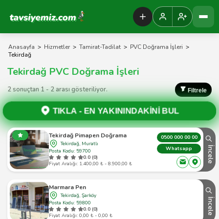
Tavsiyemiz Anasayfa
Anasayfa
>
Hizmetler
>
Tamirat-Tadilat
>
PVC Doğrama İşleri
>
Tekirdağ
Tekirdağ PVC Doğrama İşleri
2 sonuçtan 1 - 2 arası gösteriliyor.
Filtrele
TIKLA -
EN YAKININDAKİNİ BUL
Tekirdağ Pimapen Doğrama
0500 000 00 00
Tekirdağ, Muratlı
İncele
Whatsapp
Posta Kodu: 59700
0.0 (0)
Fiyat Aralığı: 1.400,00 ₺ - 8.900,00 ₺
Marmara Pen
Tekirdağ, Şarköy
İncele
Posta Kodu: 59800
0.0 (0)
Fiyat Aralığı: 0,00 ₺ - 0,00 ₺