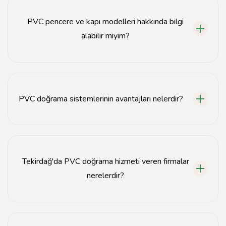
tavsiyemiz.com adresinden bulabilirsiniz.
PVC pencere ve kapı modelleri hakkında bilgi
alabilir miyim?
Evet, sitemizde çeşitli PVC pencere ve kapı modelleri
hakkında detaylı bilgilere ulaşabilirsiniz.
PVC doğrama sistemlerinin avantajları nelerdir?
PVC doğrama sistemleri, enerji verimliliği, dayanıklılık
ve düşük bakım gereksinimi gibi avantajlar sunar.
Tekirdağ'da PVC doğrama hizmeti veren firmalar
nerelerdir?
Tekirdağ'da PVC doğrama hizmeti veren firmaları
tavsiyemiz.com üzerinden inceleyebilirsiniz.