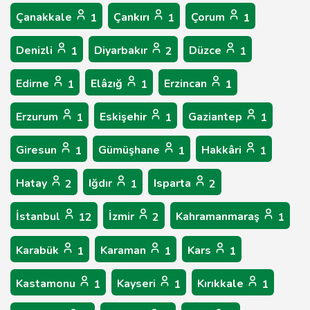
Çanakkale
Çankırı
Çorum
1
1
1
Denizli
Diyarbakır
Düzce
1
2
1
Edirne
Elâzığ
Erzincan
1
1
1
Erzurum
Eskişehir
Gaziantep
1
1
1
Giresun
Gümüşhane
Hakkâri
1
1
1
Hatay
Iğdır
Isparta
2
1
2
İstanbul
İzmir
Kahramanmaraş
12
2
1
Karabük
Karaman
Kars
1
1
1
Kastamonu
Kayseri
Kırıkkale
1
1
1