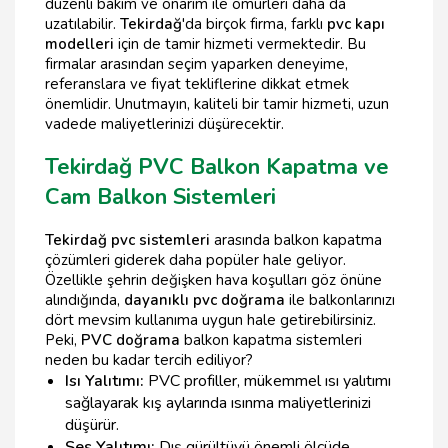
düzenli bakım ve onarım ile ömürleri daha da
uzatılabilir.
Tekirdağ
'da birçok firma, farklı
pvc kapı
modelleri
için de tamir hizmeti vermektedir. Bu
firmalar arasından seçim yaparken deneyime,
referanslara ve fiyat tekliflerine dikkat etmek
önemlidir. Unutmayın, kaliteli bir tamir hizmeti, uzun
vadede maliyetlerinizi düşürecektir.
Tekirdağ PVC Balkon Kapatma ve
Cam Balkon Sistemleri
Tekirdağ pvc sistemleri
arasında balkon kapatma
çözümleri giderek daha popüler hale geliyor.
Özellikle şehrin değişken hava koşulları göz önüne
alındığında,
dayanıklı pvc doğrama
ile balkonlarınızı
dört mevsim kullanıma uygun hale getirebilirsiniz.
Peki,
PVC doğrama
balkon kapatma sistemleri
neden bu kadar tercih ediliyor?
Isı Yalıtımı:
PVC profiller, mükemmel ısı yalıtımı
sağlayarak kış aylarında ısınma maliyetlerinizi
düşürür.
Ses Yalıtımı:
Dış gürültüyü önemli ölçüde