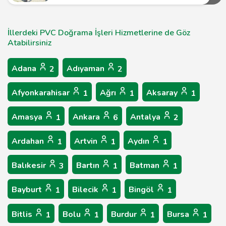
İllerdeki PVC Doğrama İşleri Hizmetlerine de Göz
Atabilirsiniz
Adana
Adıyaman
2
2
Afyonkarahisar
Ağrı
Aksaray
1
1
1
Amasya
Ankara
Antalya
1
6
2
Ardahan
Artvin
Aydın
1
1
1
Balıkesir
Bartın
Batman
3
1
1
Bayburt
Bilecik
Bingöl
1
1
1
Bitlis
Bolu
Burdur
Bursa
1
1
1
1