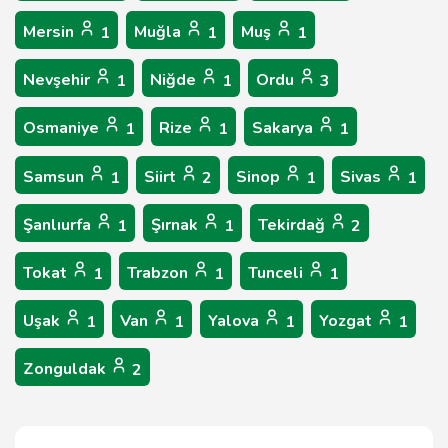
Mersin
Muğla
Muş
1
1
1
Nevşehir
Niğde
Ordu
1
1
3
Osmaniye
Rize
Sakarya
1
1
1
Samsun
Siirt
Sinop
Sivas
1
2
1
1
Şanlıurfa
Şırnak
Tekirdağ
1
1
2
Tokat
Trabzon
Tunceli
1
1
1
Uşak
Van
Yalova
Yozgat
1
1
1
1
Zonguldak
2