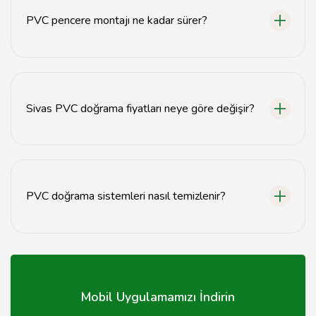
PVC pencere montajı ne kadar sürer?
PVC pencere montajı genellikle 1-2 gün içinde
tamamlanır, ancak projenin büyüklüğüne bağlıdır.
Sivas PVC doğrama fiyatları neye göre değişir?
Fiyatlar, pencere boyutu, malzeme kalitesi ve montaj
hizmetine göre değişiklik göstermektedir.
PVC doğrama sistemleri nasıl temizlenir?
PVC doğrama sistemleri, sabunlu su ve yumuşak bir
bezle kolayca temizlenebilir.
Mobil Uygulamamızı İndirin