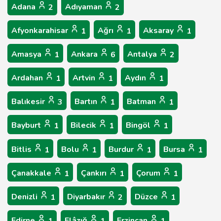
Adana
Adıyaman
2
2
Afyonkarahisar
Ağrı
Aksaray
1
1
1
Amasya
Ankara
Antalya
1
6
2
Ardahan
Artvin
Aydın
1
1
1
Balıkesir
Bartın
Batman
3
1
1
Bayburt
Bilecik
Bingöl
1
1
1
Bitlis
Bolu
Burdur
Bursa
1
1
1
1
Çanakkale
Çankırı
Çorum
1
1
1
Denizli
Diyarbakır
Düzce
1
2
1
Edirne
Elâzığ
Erzincan