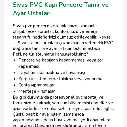
Sivas PVC Kapı Pencere Tamir ve
Ayar Ustaları
Sivas pvc pencere
ve kapılarınızda zamanla
oluşabilecek sorunlar, konforunuzu ve
enerji
tasarrufu
hedeflerinizi olumsuz etkileyebilir. Neyse
ki,
Sivas
'ta bu sorunlara çözüm sunan yetenekli
PVC
doğrama
tamir ve ayar ustaları bulunmaktadır.
Peki, ne tür sorunlarla karşılaşabilirsiniz?
Pencere ve kapıların kapanmaması veya zor
kapanması
Isı yalıtımında azalma ve hava akışı
Sürgülü sistemlerde takılma veya zorlanma
Conta yıpranmaları
Menteşe kırılmaları
Bu gibi durumlarda
profesyonel pvc montaj
ve
tamir hizmeti almak, sorunun büyümesini engeller ve
uzun vadede size daha fazla maliyet tasarrufu sağlar.
Çünkü basit bir ayar işlemi zamanında
yapılmadığında, daha büyük ve maliyetli onarımlara
yol açabilir.
Dayanıklı pvc doğrama
sistemlerine