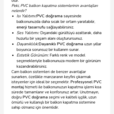
olur.
Peki, PVC balkon kapatma sistemlerinin avantajları
nelerdir?
Isı Yalıtımı:
PVC doğrama
sayesinde
balkonunuzda daha sıcak bir ortam yaratabilir,
enerji tasarrufu
sağlayabilirsiniz.
Ses Yalıtımı:
Dışarıdaki gürültüyü azaltarak, daha
huzurlu bir yaşam alanı oluşturursunuz.
Dayanıklılık:
Dayanıklı PVC doğrama
uzun yıllar
boyunca sorunsuz bir kullanım sunar.
Estetik Görünüm:
Farklı renk ve model
seçenekleriyle balkonunuza modern bir görünüm
kazandırabilirsiniz.
Cam balkon sistemleri de benzer avantajlar
sunarken, özellikle manzaranın keyfini çıkarmak
isteyenler için ideal bir seçenektir.
Profesyonel PVC
montaj
hizmeti ile balkonunuzun kapatma işlemi kısa
sürede tamamlanır ve konforunuz artar. Unutmayın,
doğru
PVC doğrama
seçimi ve kaliteli işçilik, uzun
ömürlü ve kullanışlı bir balkon kapatma sistemine
sahip olmanız için önemlidir.