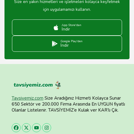
Size en yakın hizmetleri ve işletmeleri kolayca keşfetmek
için uygulamamızı kullanın.
App Store'dan
İndir
Google Play'den
İndir
Tavsiyemiz.com
Size Aradığınız Hizmeti Kolayca Sunar
650 Sektör ve 200.000 Firma Arasında En UYGUN fiyatlı
Olanlar Listelenir. TAVSİYEMİZ’e Kulak ver KAR’lı Çık.