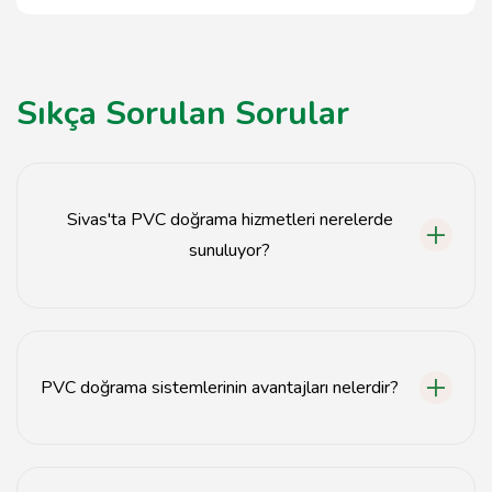
Sıkça Sorulan Sorular
Sivas'ta PVC doğrama hizmetleri nerelerde
sunuluyor?
Sivas'ta PVC doğrama hizmetleri, konutlar, ofisler ve
ticari alanlarda sunulmaktadır.
PVC doğrama sistemlerinin avantajları nelerdir?
PVC doğrama sistemleri enerji tasarrufu, dayanıklılık ve
düşük bakım gereksinimi gibi avantajlar sunar.