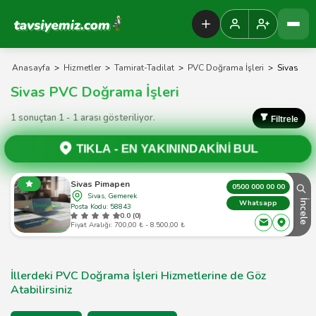
Tavsiyemiz Anasayfa
Anasayfa
>
Hizmetler
>
Tamirat-Tadilat
>
PVC Doğrama İşleri
>
Sivas
Sivas PVC Doğrama İşleri
1 sonuçtan 1 - 1 arası gösteriliyor.
Filtrele
TIKLA -
EN YAKININDAKİNİ BUL
Sivas Pimapen
0500 000 00 00
Sivas, Gemerek
İncele
Whatsapp
Posta Kodu: 58843
0.0 (0)
Fiyat Aralığı: 700,00 ₺ - 8.500,00 ₺
İllerdeki PVC Doğrama İşleri Hizmetlerine de Göz
Atabilirsiniz