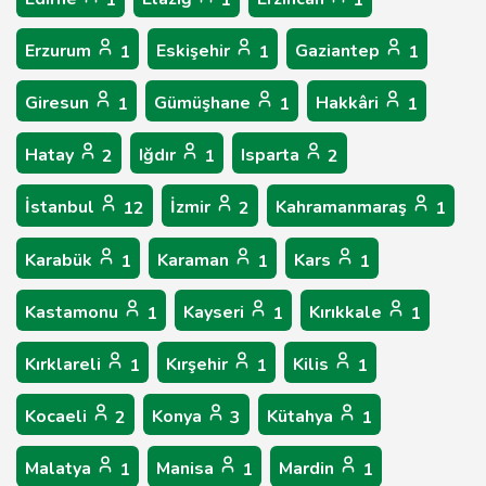
1
1
1
Erzurum
Eskişehir
Gaziantep
1
1
1
Giresun
Gümüşhane
Hakkâri
1
1
1
Hatay
Iğdır
Isparta
2
1
2
İstanbul
İzmir
Kahramanmaraş
12
2
1
Karabük
Karaman
Kars
1
1
1
Kastamonu
Kayseri
Kırıkkale
1
1
1
Kırklareli
Kırşehir
Kilis
1
1
1
Kocaeli
Konya
Kütahya
2
3
1
Malatya
Manisa
Mardin
1
1
1