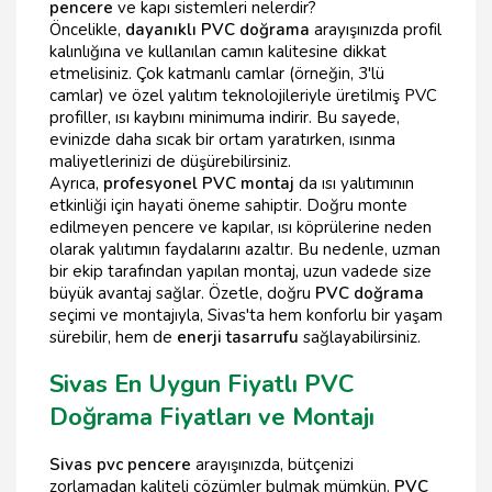
pencere
ve kapı sistemleri nelerdir?
Öncelikle,
dayanıklı PVC doğrama
arayışınızda profil
kalınlığına ve kullanılan camın kalitesine dikkat
etmelisiniz. Çok katmanlı camlar (örneğin, 3'lü
camlar) ve özel yalıtım teknolojileriyle üretilmiş PVC
profiller, ısı kaybını minimuma indirir. Bu sayede,
evinizde daha sıcak bir ortam yaratırken, ısınma
maliyetlerinizi de düşürebilirsiniz.
Ayrıca,
profesyonel PVC montaj
da ısı yalıtımının
etkinliği için hayati öneme sahiptir. Doğru monte
edilmeyen pencere ve kapılar, ısı köprülerine neden
olarak yalıtımın faydalarını azaltır. Bu nedenle, uzman
bir ekip tarafından yapılan montaj, uzun vadede size
büyük avantaj sağlar. Özetle, doğru
PVC doğrama
seçimi ve montajıyla, Sivas'ta hem konforlu bir yaşam
sürebilir, hem de
enerji tasarrufu
sağlayabilirsiniz.
Sivas En Uygun Fiyatlı PVC
Doğrama Fiyatları ve Montajı
Sivas pvc pencere
arayışınızda, bütçenizi
zorlamadan kaliteli çözümler bulmak mümkün.
PVC