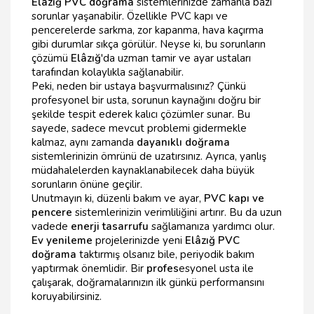
Elâzığ PVC doğrama
sistemlerinizde zamanla bazı
sorunlar yaşanabilir. Özellikle PVC kapı ve
pencerelerde sarkma, zor kapanma, hava kaçırma
gibi durumlar sıkça görülür. Neyse ki, bu sorunların
çözümü
Elâzığ
'da uzman tamir ve ayar ustaları
tarafından kolaylıkla sağlanabilir.
Peki, neden bir ustaya başvurmalısınız? Çünkü
profesyonel bir usta, sorunun kaynağını doğru bir
şekilde tespit ederek kalıcı çözümler sunar. Bu
sayede, sadece mevcut problemi gidermekle
kalmaz, aynı zamanda
dayanıklı doğrama
sistemlerinizin ömrünü de uzatırsınız. Ayrıca, yanlış
müdahalelerden kaynaklanabilecek daha büyük
sorunların önüne geçilir.
Unutmayın ki, düzenli bakım ve ayar,
PVC kapı ve
pencere
sistemlerinizin verimliliğini artırır. Bu da uzun
vadede
enerji tasarrufu
sağlamanıza yardımcı olur.
Ev yenileme
projelerinizde yeni
Elâzığ PVC
doğrama
taktırmış olsanız bile, periyodik bakım
yaptırmak önemlidir. Bir
profes
esyonel usta ile
çalışarak, doğramalarınızın ilk günkü performansını
koruyabilirsiniz.