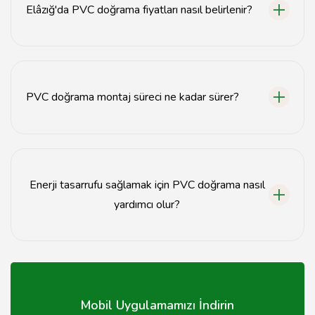
Elâzığ'da PVC doğrama fiyatları nasıl belirlenir?
PVC doğrama fiyatları, malzeme kalitesi, ölçüler ve
uygulama türüne göre değişiklik göstermektedir.
PVC doğrama montaj süreci ne kadar sürer?
Montaj süreci, projenin büyüklüğüne bağlı olarak
genellikle 1-3 gün arasında tamamlanır.
Enerji tasarrufu sağlamak için PVC doğrama nasıl
yardımcı olur?
PVC doğrama, iyi yalıtım özellikleri sayesinde ısı kaybını
azaltarak enerji tasarrufu sağlar.
Mobil Uygulamamızı İndirin