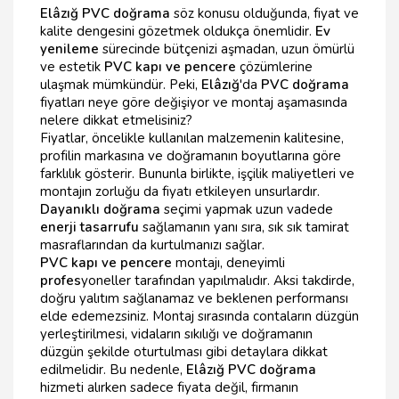
Elâzığ PVC doğrama
söz konusu olduğunda, fiyat ve
kalite dengesini gözetmek oldukça önemlidir.
Ev
yenileme
sürecinde bütçenizi aşmadan, uzun ömürlü
ve estetik
PVC kapı ve pencere
çözümlerine
ulaşmak mümkündür. Peki,
Elâzığ
'da
PVC doğrama
fiyatları neye göre değişiyor ve montaj aşamasında
nelere dikkat etmelisiniz?
Fiyatlar, öncelikle kullanılan malzemenin kalitesine,
profilin markasına ve doğramanın boyutlarına göre
farklılık gösterir. Bununla birlikte, işçilik maliyetleri ve
montajın zorluğu da fiyatı etkileyen unsurlardır.
Dayanıklı doğrama
seçimi yapmak uzun vadede
enerji tasarrufu
sağlamanın yanı sıra, sık sık tamirat
masraflarından da kurtulmanızı sağlar.
PVC kapı ve pencere
montajı, deneyimli
profes
yoneller tarafından yapılmalıdır. Aksi takdirde,
doğru yalıtım sağlanamaz ve beklenen performansı
elde edemezsiniz. Montaj sırasında contaların düzgün
yerleştirilmesi, vidaların sıkılığı ve doğramanın
düzgün şekilde oturtulması gibi detaylara dikkat
edilmelidir. Bu nedenle,
Elâzığ PVC doğrama
hizmeti alırken sadece fiyata değil, firmanın