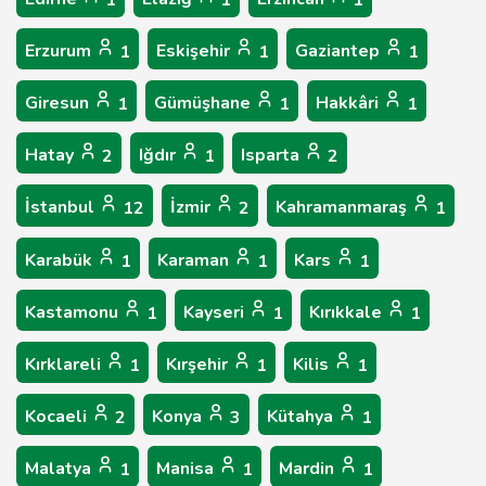
1
1
1
Erzurum
Eskişehir
Gaziantep
1
1
1
Giresun
Gümüşhane
Hakkâri
1
1
1
Hatay
Iğdır
Isparta
2
1
2
İstanbul
İzmir
Kahramanmaraş
12
2
1
Karabük
Karaman
Kars
1
1
1
Kastamonu
Kayseri
Kırıkkale
1
1
1
Kırklareli
Kırşehir
Kilis
1
1
1
Kocaeli
Konya
Kütahya
2
3
1
Malatya
Manisa
Mardin
1
1
1