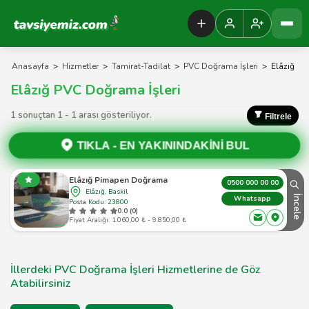
Tavsiyemiz Anasayfa
Anasayfa
>
Hizmetler
>
Tamirat-Tadilat
>
PVC Doğrama İşleri
>
Elâzığ
Elâzığ PVC Doğrama İşleri
1 sonuçtan 1 - 1 arası gösteriliyor.
Filtrele
TIKLA -
EN YAKININDAKİNİ BUL
Elâzığ Pimapen Doğrama
0500 000 00 00
Elâzığ, Baskil
İncele
Whatsapp
Posta Kodu: 23800
0.0 (0)
Fiyat Aralığı: 1.060,00 ₺ - 9.850,00 ₺
İllerdeki PVC Doğrama İşleri Hizmetlerine de Göz
Atabilirsiniz