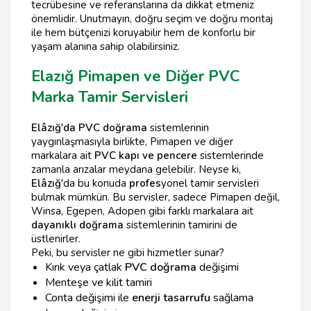
tecrübesine ve referanslarına da dikkat etmeniz
önemlidir. Unutmayın, doğru seçim ve doğru montaj
ile hem bütçenizi koruyabilir hem de konforlu bir
yaşam alanına sahip olabilirsiniz.
Elazığ Pimapen ve Diğer PVC
Marka Tamir Servisleri
Elâzığ'da PVC doğrama
sistemlerinin
yaygınlaşmasıyla birlikte, Pimapen ve diğer
markalara ait
PVC kapı ve pencere
sistemlerinde
zamanla arızalar meydana gelebilir. Neyse ki,
Elâzığ
'da bu konuda
profes
yonel tamir servisleri
bulmak mümkün. Bu servisler, sadece Pimapen değil,
Winsa, Egepen, Adopen gibi farklı markalara ait
dayanıklı doğrama
sistemlerinin tamirini de
üstlenirler.
Peki, bu servisler ne gibi hizmetler sunar?
Kırık veya çatlak
PVC doğrama
değişimi
Menteşe ve kilit tamiri
Conta değişimi ile
enerji tasarrufu
sağlama