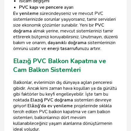
Isıcam değişimi
PVC kapı ve pencere
ayarı
Ev yenileme
sürecindeyseniz ve mevcut PVC
sistemlerinizde sorunlar yaşıyorsanız, tamir servisleri
size ekonomik çözümler sunabilir. Yeni bir
PVC
doğrama
almak yerine, mevcut sistemlerinizi tamir
ettirerek bütçenizi koruyabilirsiniz. Unutmayın, düzenli
bakım ve onarım,
dayanıklı doğrama
sistemlerinizin
ömrünü uzatır ve
enerji tasarrufu
nuzu artırır.
Elazığ PVC Balkon Kapatma ve
Cam Balkon Sistemleri
Balkonlar, evlerimizin dış dünyaya açılan penceresi
gibidir. Ancak kimi zaman hava koşulları ya da gürültü
gibi faktörler bu keyfi engelleyebilir. İşte tam bu
noktada
Elazığ PVC doğrama
sistemleri devreye
giriyor!
Elâzığ'da ev yenileme
projelerinde sıklıkla
tercih edilen PVC balkon kapatma ve cam balkon
sistemleri, balkonlarınızı dört mevsim
kullanabileceğiniz yaşam alanlarına dönüştürmenin
ideal yoludur.