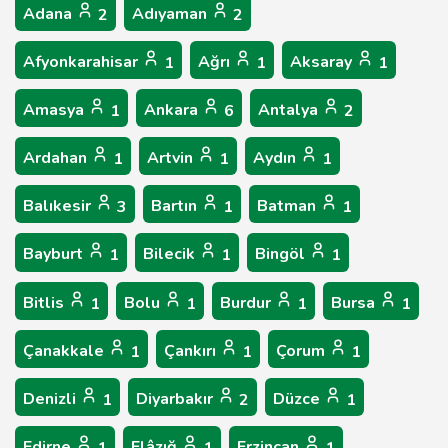
Adana
Adıyaman
2
2
Afyonkarahisar
Ağrı
Aksaray
1
1
1
Amasya
Ankara
Antalya
1
6
2
Ardahan
Artvin
Aydın
1
1
1
Balıkesir
Bartın
Batman
3
1
1
Bayburt
Bilecik
Bingöl
1
1
1
Bitlis
Bolu
Burdur
Bursa
1
1
1
1
Çanakkale
Çankırı
Çorum
1
1
1
Denizli
Diyarbakır
Düzce
1
2
1
Edirne
Elâzığ
Erzincan