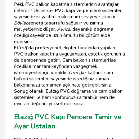
Peki, PVC balkon kapatma sistemlerinin avantajları
nelerdir? Öncelikle,
PVC kapı ve pencere
sistemleri
sayesinde ısı yalıtımı maksimum seviyeye çıkarılır.
Böylece
enerji tasarrufu
sağlanır ve ısınma
maliyetleriniz düşer.
Ayrıca
,
dayanıklı doğrama
özelliği sayesinde uzun ömürlü bir çözüm elde
edersiniz.
Elâzığ'da profes
yonel ekipler tarafından yapılan
PVC balkon kapatma uygulamaları, estetik görünümü
de beraberinde getirir. Cam balkon sistemleri ise
özellikle manzara keyfinden vazgeçmek
istemeyenler için idealdir.
Örneğin
, katlanır cam
balkon sistemleri sayesinde istediğiniz zaman
balkonunuzu tamamen açık hale getirebilirsiniz.
Sonuç olarak
,
Elâzığ PVC doğrama
ve cam balkon
sistemleri ile hem konforunuzu artırabilir hem de
evinizin değerini yükseltebilirsiniz.
Elazığ PVC Kapı Pencere Tamir ve
Ayar Ustaları