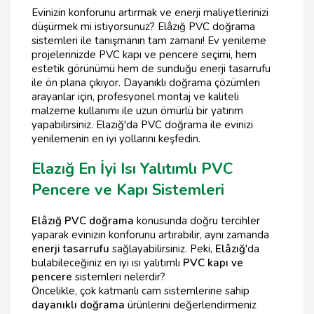
Evinizin konforunu artırmak ve enerji maliyetlerinizi
düşürmek mi istiyorsunuz? Elâzığ PVC doğrama
sistemleri ile tanışmanın tam zamanı! Ev yenileme
projelerinizde PVC kapı ve pencere seçimi, hem
estetik görünümü hem de sunduğu enerji tasarrufu
ile ön plana çıkıyor. Dayanıklı doğrama çözümleri
arayanlar için, profesyonel montaj ve kaliteli
malzeme kullanımı ile uzun ömürlü bir yatırım
yapabilirsiniz. Elazığ'da PVC doğrama ile evinizi
yenilemenin en iyi yollarını keşfedin.
Elazığ En İyi Isı Yalıtımlı PVC
Pencere ve Kapı Sistemleri
Elâzığ PVC doğrama
konusunda doğru tercihler
yaparak evinizin konforunu artırabilir, aynı zamanda
enerji tasarrufu
sağlayabilirsiniz. Peki,
Elâzığ
'da
bulabileceğiniz en iyi ısı yalıtımlı
PVC kapı ve
pencere
sistemleri nelerdir?
Öncelikle, çok katmanlı cam sistemlerine sahip
dayanıklı doğrama
ürünlerini değerlendirmeniz