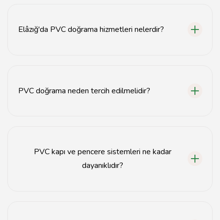
Elâzığ'da PVC doğrama hizmetleri nelerdir?
Elâzığ'da PVC doğrama hizmetleri, kapı, pencere ve
balkon sistemleri gibi çeşitli uygulamaları
kapsamaktadır.
PVC doğrama neden tercih edilmelidir?
PVC doğrama, enerji tasarrufu, dayanıklılık ve düşük
bakım gereksinimi gibi avantajlar sunar.
PVC kapı ve pencere sistemleri ne kadar
dayanıklıdır?
PVC kapı ve pencere sistemleri, hava koşullarına karşı
dayanıklı olup uzun ömürlüdür.