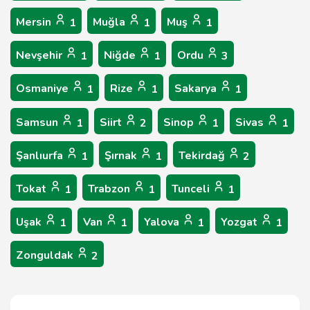
Mersin
Muğla
Muş
1
1
1
Nevşehir
Niğde
Ordu
1
1
3
Osmaniye
Rize
Sakarya
1
1
1
Samsun
Siirt
Sinop
Sivas
1
2
1
1
Şanlıurfa
Şırnak
Tekirdağ
1
1
2
Tokat
Trabzon
Tunceli
1
1
1
Uşak
Van
Yalova
Yozgat
1
1
1
1
Zonguldak
2