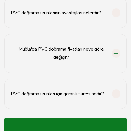
tamamlanır, ancak projenin büyüklüğüne bağlı olarak
değişebilir.
PVC doğrama ürünlerinin avantajları nelerdir?
PVC doğrama ürünleri, dayanıklılık, enerji verimliliği,
bakım kolaylığı ve ses yalıtımı gibi avantajlar sunar.
Muğla'da PVC doğrama fiyatları neye göre
değişir?
PVC doğrama fiyatları, ürün kalitesi, montaj hizmeti ve
projenin büyüklüğüne göre değişiklik göstermektedir.
PVC doğrama ürünleri için garanti süresi nedir?
PVC doğrama ürünleri genellikle 5-10 yıl arasında
garanti süresine sahiptir, bu süre üreticiye bağlı olarak
değişebilir.