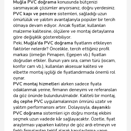
Muğla PVC doğrama
konusunda bütçenizi
sarsmayacak çözümler arıyorsanız, doğru yerdesiniz.
PVC kapı ve pencere
sistemleri, sağladığı uzun
ömürlülük ve yalıtım avantajlarıyla popüler bir tercih
olmaya devam ediyor. Ancak fiyatlar, kullanılan
malzeme kalitesine, ölçülere ve montaj detaylarına
göre değişiklik gösterebiliyor.
Peki,
Muğla'da PVC doğrama
fiyatlarını etkileyen
faktörler nelerdir? Öncelikle, tercih ettiğiniz profil
markası (örneğin Pimapen, Egepen vb.) fiyatları
doğrudan etkiler. Bunun yanı sıra, camın türü (ısıcam,
konfor cam vb.), kullanılan aksesuar kalitesi ve
elbette montaj işçiliği de fiyatlandırmada önemli rol
oynar.
PVC montaj hizmetleri
alırken sadece fiyata
odaklanmak yerine, firmanın deneyimi ve referansları
da göz önünde bulundurulmalıdır. Kaliteli bir montaj,
dış cephe PVC
uygulamalarınızın ömrünü uzatır ve
yalıtım performansını artırır. Dolayısıyla,
dayanıklı
PVC doğrama
sistemleri için doğru montaj ekibini
seçmek uzun vadede kâr sağlayacaktır. Özetle, fiyat
araştırması yaparken kaliteyi de göz ardı etmeyin ve
farklı firmalardan teklif alarak karşılaştırma yapın.