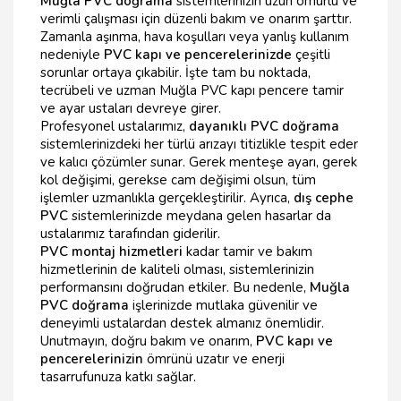
Muğla PVC doğrama
sistemlerinizin uzun ömürlü ve
verimli çalışması için düzenli bakım ve onarım şarttır.
Zamanla aşınma, hava koşulları veya yanlış kullanım
nedeniyle
PVC kapı ve pencerelerinizde
çeşitli
sorunlar ortaya çıkabilir. İşte tam bu noktada,
tecrübeli ve uzman Muğla PVC kapı pencere tamir
ve ayar ustaları devreye girer.
Profesyonel ustalarımız,
dayanıklı PVC doğrama
sistemlerinizdeki her türlü arızayı titizlikle tespit eder
ve kalıcı çözümler sunar. Gerek menteşe ayarı, gerek
kol değişimi, gerekse cam değişimi olsun, tüm
işlemler uzmanlıkla gerçekleştirilir. Ayrıca,
dış cephe
PVC
sistemlerinizde meydana gelen hasarlar da
ustalarımız tarafından giderilir.
PVC montaj hizmetleri
kadar tamir ve bakım
hizmetlerinin de kaliteli olması, sistemlerinizin
performansını doğrudan etkiler. Bu nedenle,
Muğla
PVC doğrama
işlerinizde mutlaka güvenilir ve
deneyimli ustalardan destek almanız önemlidir.
Unutmayın, doğru bakım ve onarım,
PVC kapı ve
pencerelerinizin
ömrünü uzatır ve enerji
tasarrufunuza katkı sağlar.