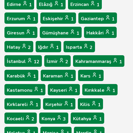
Edirne
Elâzığ
Erzincan
1
1
1
Erzurum
Eskişehir
Gaziantep
1
1
1
Giresun
Gümüşhane
Hakkâri
1
1
1
Hatay
Iğdır
Isparta
2
1
2
İstanbul
İzmir
Kahramanmaraş
12
2
1
Karabük
Karaman
Kars
1
1
1
Kastamonu
Kayseri
Kırıkkale
1
1
1
Kırklareli
Kırşehir
Kilis
1
1
1
Kocaeli
Konya
Kütahya
2
3
1