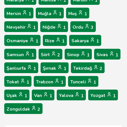
Malatya
Manisa
Mardin
1
1
1
Mersin
Muğla
Muş
1
1
1
Nevşehir
Niğde
Ordu
1
1
3
Osmaniye
Rize
Sakarya
1
1
1
Samsun
Siirt
Sinop
Sivas
1
2
1
1
Şanlıurfa
Şırnak
Tekirdağ
1
1
2
Tokat
Trabzon
Tunceli
1
1
1
Uşak
Van
Yalova
Yozgat
1
1
1
1
Zonguldak
2