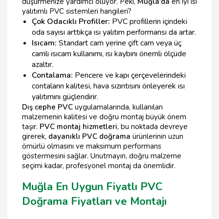
düşürmenize yardımcı oluyor. Peki,
Muğla'da
en iyi ısı
yalıtımlı PVC sistemleri hangileri?
Çok Odacıklı Profiller:
PVC profillerin içindeki
oda sayısı arttıkça ısı yalıtım performansı da artar.
Isıcam:
Standart cam yerine çift cam veya üç
camlı ısıcam kullanımı, ısı kaybını önemli ölçüde
azaltır.
Contalama:
Pencere ve kapı çerçevelerindeki
contaların kalitesi, hava sızıntısını önleyerek ısı
yalıtımını güçlendirir.
Dış cephe PVC
uygulamalarında, kullanılan
malzemenin kalitesi ve doğru montaj büyük önem
taşır.
PVC montaj hizmetleri
, bu noktada devreye
girerek,
dayanıklı PVC doğrama
ürünlerinin uzun
ömürlü olmasını ve maksimum performans
göstermesini sağlar. Unutmayın, doğru malzeme
seçimi kadar, profesyonel montaj da önemlidir.
Muğla En Uygun Fiyatlı PVC
Doğrama Fiyatları ve Montajı