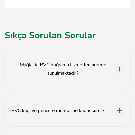
Sıkça Sorulan Sorular
Muğla'da PVC doğrama hizmetleri nerede
sunulmaktadır?
Muğla'da PVC doğrama hizmetleri, çeşitli inşaat
firmaları ve uzman montaj ekipleri tarafından
sunulmaktadır.
PVC kapı ve pencere montajı ne kadar sürer?
PVC kapı ve pencere montajı genellikle 1-2 gün içinde