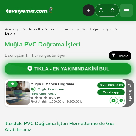
Tavsiyemiz Anasayfa
Anasayfa
>
Hizmetler
>
Tamirat-Tadilat
>
PVC Doğrama İşleri
>
Muğla
Muğla PVC Doğrama İşleri
1 sonuçtan 1 - 1 arası gösteriliyor.
Filtrele
TIKLA -
EN YAKININDAKİNİ BUL
Muğla Pimapen Doğrama
0500 000 00 00
Muğla, Kavaklıdere
İncele
Whatsapp
Posta Kodu: 48570
0.0 (0)
Fiyat Aralığı: 1.050,00 ₺ - 9.900,00 ₺
İllerdeki PVC Doğrama İşleri Hizmetlerine de Göz
Atabilirsiniz