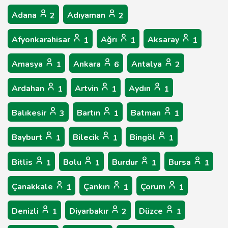
Adana
Adıyaman
2
2
Afyonkarahisar
Ağrı
Aksaray
1
1
1
Amasya
Ankara
Antalya
1
6
2
Ardahan
Artvin
Aydın
1
1
1
Balıkesir
Bartın
Batman
3
1
1
Bayburt
Bilecik
Bingöl
1
1
1
Bitlis
Bolu
Burdur
Bursa
1
1
1
1
Çanakkale
Çankırı
Çorum
1
1
1
Denizli
Diyarbakır
Düzce
1
2
1