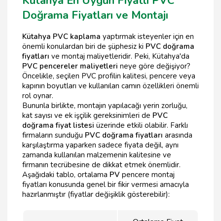
Kütahya En Uygun Fiyatlı PVC
Doğrama Fiyatları ve Montajı
Kütahya PVC kaplama
yaptırmak isteyenler için en
önemli konulardan biri de şüphesiz ki
PVC doğrama
fiyatları
ve montaj maliyetleridir. Peki, Kütahya'da
PVC pencereler maliyetleri
neye göre değişiyor?
Öncelikle, seçilen PVC profilin kalitesi, pencere veya
kapının boyutları ve kullanılan camın özellikleri önemli
rol oynar.
Bununla birlikte, montajın yapılacağı yerin zorluğu,
kat sayısı ve ek işçilik gereksinimleri de
PVC
doğrama fiyat listesi
üzerinde etkili olabilir. Farklı
firmaların sunduğu
PVC doğrama fiyatları
arasında
karşılaştırma yaparken sadece fiyata değil, aynı
zamanda kullanılan malzemenin kalitesine ve
firmanın tecrübesine de dikkat etmek önemlidir.
Aşağıdaki tablo, ortalama
PV
pencere montaj
fiyatları konusunda genel bir fikir vermesi amacıyla
hazırlanmıştır (fiyatlar değişiklik gösterebilir):