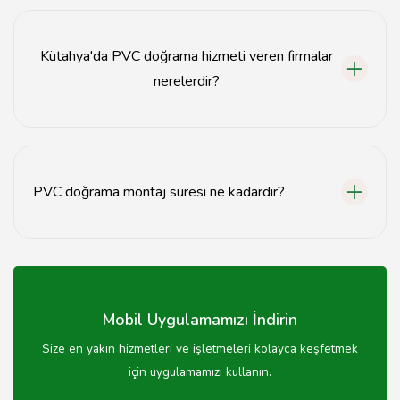
PVC pencereler, enerji verimliliği, ses yalıtımı ve bakım
kolaylığı gibi avantajlar sunar.
Kütahya'da PVC doğrama hizmeti veren firmalar
nerelerdir?
Kütahya'da birçok firma PVC doğrama hizmeti
sunmaktadır; yerel işletmeleri araştırarak en uygun
seçeneği bulabilirsiniz.
PVC doğrama montaj süresi ne kadardır?
PVC doğrama montaj süresi, projenin büyüklüğüne
bağlı olarak genellikle 1-3 gün arasında değişir.
Mobil Uygulamamızı İndirin
Size en yakın hizmetleri ve işletmeleri kolayca keşfetmek
için uygulamamızı kullanın.