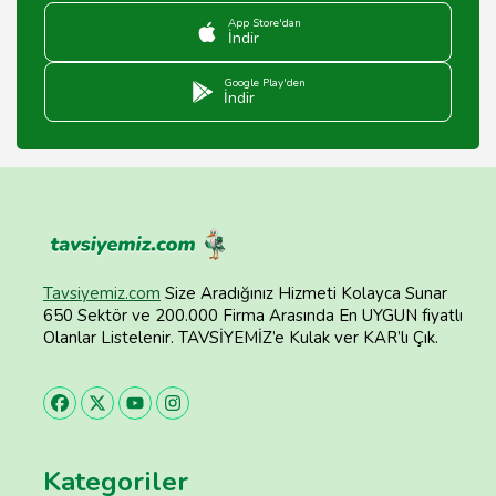
App Store'dan
İndir
Google Play'den
İndir
Tavsiyemiz.com
Size Aradığınız Hizmeti Kolayca Sunar
650 Sektör ve 200.000 Firma Arasında En UYGUN fiyatlı
Olanlar Listelenir. TAVSİYEMİZ’e Kulak ver KAR’lı Çık.
Kategoriler