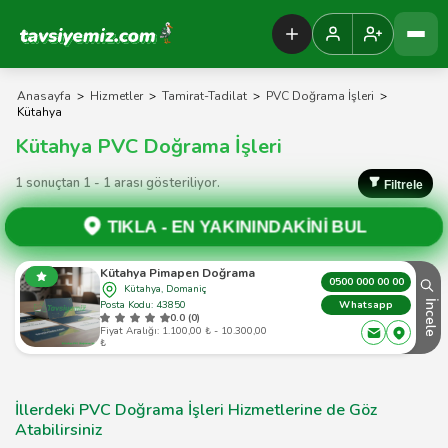
Tavsiyemiz Anasayfa
Anasayfa
>
Hizmetler
>
Tamirat-Tadilat
>
PVC Doğrama İşleri
>
Kütahya
Kütahya PVC Doğrama İşleri
1 sonuçtan 1 - 1 arası gösteriliyor.
Filtrele
TIKLA -
EN YAKININDAKİNİ BUL
Kütahya Pimapen Doğrama
0500 000 00 00
Kütahya, Domaniç
Posta Kodu: 43850
İncele
Whatsapp
0.0 (0)
Fiyat Aralığı: 1.100,00 ₺ - 10.300,00
₺
İllerdeki PVC Doğrama İşleri Hizmetlerine de Göz
Atabilirsiniz