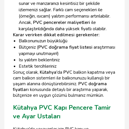
sunar ve manzaranızı kesintisiz bir şekilde
izlemenizi sağlar. Farklı cam seçenekleri ile
(örneğin, ısıcam) yalıtım performansı artırılabilir.
Ancak,
PVC pencereler maliyetleri
ile
karşılaştırıldığında daha yüksek fiyatlı olabilir.
Karar verirken dikkat edilmesi gerekenler:
Balkonunuzun büyüklüğü
Bütçeniz (
PVC doğrama fiyat listesi
araştırması
yapmayı unutmayın!)
Isı yalıtım beklentiniz
Estetik tercihleriniz
Sonuç olarak,
Kütahya
'da
PV
C balkon kapatma veya
cam balkon sistemleri ile balkonunuzu kullanışlı bir
yaşam alanına dönüştürebilirsiniz.
PVC doğrama
fiyatları
konusunda detaylı bir araştırma yaparak,
bütçenize en uygun çözümü bulmanız mümkün.
Kütahya PVC Kapı Pencere Tamir
ve Ayar Ustaları
Kütahya'da yaşayanlar için PVC kapı ve