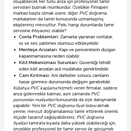
oluşabilecek her türlü arıza için profesyonel tamir
servisleri bulmak mümkündür. Özellikle Pimapen
markası başta olmak üzere, diğer
PVC
doğrama
markalarının da tamiri konusunda uzmanlaşmış
ekiplerimiz mevcuttur. Peki, hangi durumlarda tamir
servisine ihtiyacınız olabilir?
Conta Problemleri:
Zamanla yıpranan contalar,
ısı ve ses yalıtımını olumsuz etkileyebilir.
Menteşe Arızaları:
Kapı ve pencerelerin düzgün
kapanmamasına neden olabilir.
Kilit Mekanizması Sorunları:
Güvenliği tehdit
eden kilit arızaları acil müdahale gerektirebilir.
Cam Kırılması:
Ani darbeler sonucu camların
hasar görmesi durumunda değişim gerekebilir.
Kütahya PVC kaplama
hizmeti veren firmalar, sadece
arıza gidermekle kalmaz, aynı zamanda
PVC
pencereler maliyetleri
konusunda da size danışmanlık
yapabilir. Yeni bir
PVC doğrama fiyat listesi
almak
yerine, mevcut doğramalarınızı tamir ettirerek önemli
ölçüde tasarruf sağlayabilirsiniz.
PVC doğrama
fiyatları
tamirata kıyasla daha yüksek olabileceği için,
öncelikle profesyonel bir tamir servisi ile görüşmek