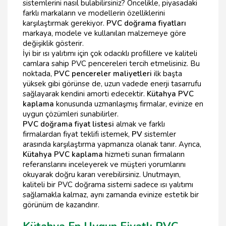
sistemlerini nasıl bulabilirsiniz? Öncelikle, piyasadaki
farklı markaların ve modellerin özelliklerini
karşılaştırmak gerekiyor.
PVC doğrama fiyatları
markaya, modele ve kullanılan malzemeye göre
değişiklik gösterir.
İyi bir ısı yalıtımı için çok odacıklı profillere ve kaliteli
camlara sahip PVC pencereleri tercih etmelisiniz. Bu
noktada,
PVC pencereler maliyetleri
ilk başta
yüksek gibi görünse de, uzun vadede enerji tasarrufu
sağlayarak kendini amorti edecektir.
Kütahya PVC
kaplama
konusunda uzmanlaşmış firmalar, evinize en
uygun çözümleri sunabilirler.
PVC doğrama fiyat listesi
almak ve farklı
firmalardan fiyat teklifi istemek,
PV
sistemler
arasında karşılaştırma yapmanıza olanak tanır. Ayrıca,
Kütahya PVC kaplama
hizmeti sunan firmaların
referanslarını inceleyerek ve müşteri yorumlarını
okuyarak doğru kararı verebilirsiniz. Unutmayın,
kaliteli bir PVC doğrama sistemi sadece ısı yalıtımı
sağlamakla kalmaz, aynı zamanda evinize estetik bir
görünüm de kazandırır.