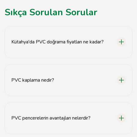
Sıkça Sorulan Sorular
Kütahya'da PVC doğrama fiyatları ne kadar?
Kütahya'da PVC doğrama fiyatları, projenin
büyüklüğüne ve malzeme kalitesine göre değişiklik
göstermektedir.
PVC kaplama nedir?
PVC kaplama, yüzeylerin PVC malzemesi ile kaplanarak
dayanıklılığının artırılması işlemidir.
PVC pencerelerin avantajları nelerdir?