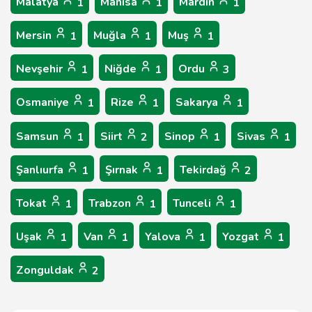
Malatya
Manisa
Mardin
1
1
1
Mersin
Muğla
Muş
1
1
1
Nevşehir
Niğde
Ordu
1
1
3
Osmaniye
Rize
Sakarya
1
1
1
Samsun
Siirt
Sinop
Sivas
1
2
1
1
Şanlıurfa
Şırnak
Tekirdağ
1
1
2
Tokat
Trabzon
Tunceli
1
1
1
Uşak
Van
Yalova
Yozgat
1
1
1
1
Zonguldak
2