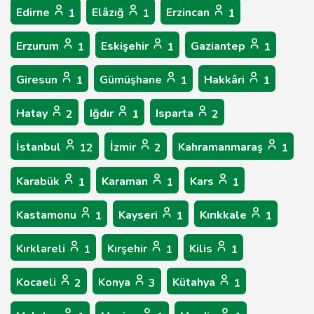
Edirne
Elâzığ
Erzincan
1
1
1
Erzurum
Eskişehir
Gaziantep
1
1
1
Giresun
Gümüşhane
Hakkâri
1
1
1
Hatay
Iğdır
Isparta
2
1
2
İstanbul
İzmir
Kahramanmaraş
12
2
1
Karabük
Karaman
Kars
1
1
1
Kastamonu
Kayseri
Kırıkkale
1
1
1
Kırklareli
Kırşehir
Kilis
1
1
1
Kocaeli
Konya
Kütahya
2
3
1