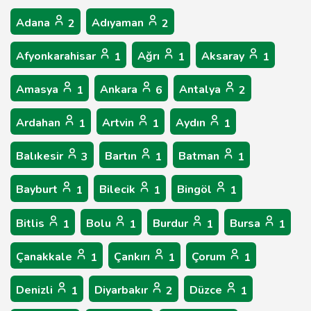
Adana
Adıyaman
2
2
Afyonkarahisar
Ağrı
Aksaray
1
1
1
Amasya
Ankara
Antalya
1
6
2
Ardahan
Artvin
Aydın
1
1
1
Balıkesir
Bartın
Batman
3
1
1
Bayburt
Bilecik
Bingöl
1
1
1
Bitlis
Bolu
Burdur
Bursa
1
1
1
1
Çanakkale
Çankırı
Çorum
1
1
1
Denizli
Diyarbakır
Düzce
1
2
1