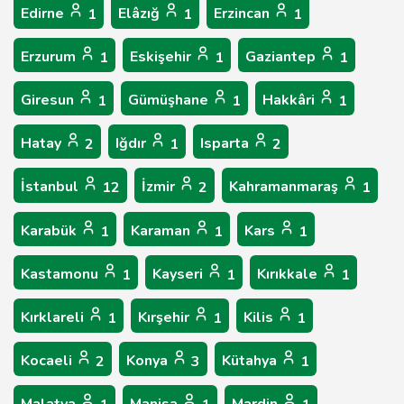
Edirne
Elâzığ
Erzincan
1
1
1
Erzurum
Eskişehir
Gaziantep
1
1
1
Giresun
Gümüşhane
Hakkâri
1
1
1
Hatay
Iğdır
Isparta
2
1
2
İstanbul
İzmir
Kahramanmaraş
12
2
1
Karabük
Karaman
Kars
1
1
1
Kastamonu
Kayseri
Kırıkkale
1
1
1
Kırklareli
Kırşehir
Kilis
1
1
1
Kocaeli
Konya
Kütahya
2
3
1