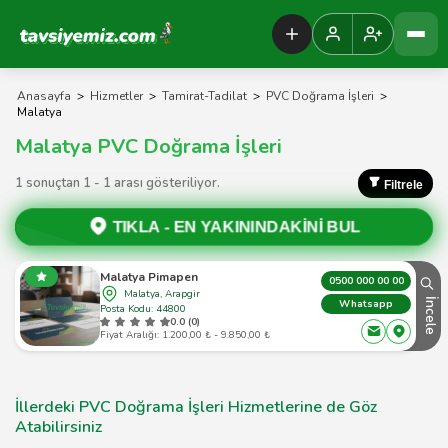
Tavsiyemiz Anasayfa
Anasayfa
>
Hizmetler
>
Tamirat-Tadilat
>
PVC Doğrama İşleri
>
Malatya
Malatya PVC Doğrama İşleri
1 sonuçtan 1 - 1 arası gösteriliyor.
Filtrele
TIKLA -
EN YAKININDAKİNİ BUL
Malatya Pimapen
0500 000 00 00
Malatya, Arapgir
İncele
Whatsapp
Posta Kodu: 44800
0.0 (0)
Fiyat Aralığı: 1.200,00 ₺ - 9.850,00 ₺
İllerdeki PVC Doğrama İşleri Hizmetlerine de Göz
Atabilirsiniz