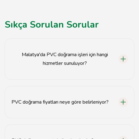
Sıkça Sorulan Sorular
Malatya'da PVC doğrama işleri için hangi
hizmetler sunuluyor?
PVC pencere yenileme, PVC kapı montajı ve PVC
döşeme hizmetleri sunulmaktadır.
PVC doğrama fiyatları neye göre belirleniyor?
Fiyatlar, malzeme kalitesi, işçilik ve projenin
büyüklüğüne göre değişiklik göstermektedir.