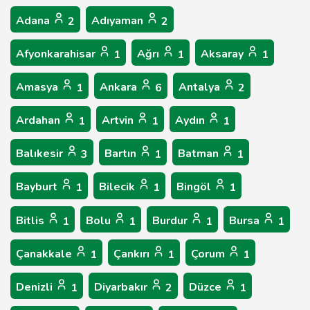
Adana
Adıyaman
2
2
Afyonkarahisar
Ağrı
Aksaray
1
1
1
Amasya
Ankara
Antalya
1
6
2
Ardahan
Artvin
Aydın
1
1
1
Balıkesir
Bartın
Batman
3
1
1
Bayburt
Bilecik
Bingöl
1
1
1
Bitlis
Bolu
Burdur
Bursa
1
1
1
1
Çanakkale
Çankırı
Çorum
1
1
1
Denizli
Diyarbakır
Düzce
1
2
1