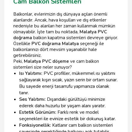
Cam Balkon Sistemleri
Balkonlar, evlerimizin dış dünyaya açılan önemli
alanlarıdır. Ancak, hava koşulları ve dış etkenler
nedeniyle bu alanları her zaman kullanmak mümkün
olmayabilir. İşte tam bu noktada,
Malatya PVC
doğrama
balkon kapatma sistemleri devreye giriyor.
Özellikle
PVC doğrama Malatya
seçeneği ile
balkonlarınızı dört mevsim yaşanabilir hale
getirebilirsiniz.
Peki,
Malatya PVC döşeme
ve cam balkon
sistemleri size neler sunuyor?
Isı Yalıtımı:
PVC profiller, mükemmel ısı yalıtımı
sağlayarak kışın sıcak, yazın serin bir ortam sunar.
Bu sayede enerji tasarrufu yapmanıza olanak
tanır.
Ses Yalıtımı:
Dışarıdaki gürültüyü minimize
ederek daha huzurlu bir yaşam alanı yaratır.
Estetik Görünüm:
Farklı renk ve model
seçenekleri ile evinize estetik bir dokunuş katar.
Fonksiyonellik:
Katlanır cam balkon sistemleri
sayesinde gerektiğinde balkonu açık tutabilir,