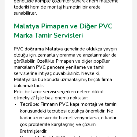
genellikle komple çözümler sunarak hem malzeme
tedariki hem de montaj hizmetini bir arada
sunabilirler.
Malatya Pimapen ve Diğer PVC
Marka Tamir Servisleri
PVC doğrama Malatya
genelinde oldukça yaygın
olduğu için, zamanla yıpranma ve arızalanmalar da
görülebilir. Özellikle Pimapen ve diğer popüler
markaların
PVC pencere yenileme
ve tamir
servislerine ihtiyaç duyabilirsiniz. Neyse ki,
Malatya'da bu konuda uzmanlaşmış birçok firma
bulunmaktadır.
Peki, bir tamir servisi seçerken nelere dikkat
etmeliyiz? İşte bazı önemli noktalar:
Tecrübe:
Firmanın
PVC kapı montajı
ve tamiri
konusundaki tecrübesi oldukça önemlidir. Ne
kadar uzun süredir hizmet veriyorlarsa, o kadar
çok problemle karşılaşmış ve çözüm
üretmişlerdir.