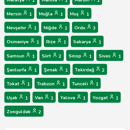
Malatya
Manisa
Mardin
1
1
1
Mersin
Muğla
Muş
1
1
1
Nevşehir
Niğde
Ordu
1
1
3
Osmaniye
Rize
Sakarya
1
1
1
Samsun
Siirt
Sinop
Sivas
1
2
1
1
Şanlıurfa
Şırnak
Tekirdağ
1
1
2
Tokat
Trabzon
Tunceli
1
1
1
Uşak
Van
Yalova
Yozgat
1
1
1
1
Zonguldak
2