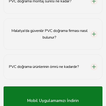
PVC doğrama montaj süresi ne kadar?
Montaj süresi, projenin kapsamına bağlı olarak
genellikle 1-3 gün arasında değişmektedir.
Malatya'da güvenilir PVC doğrama firması nasıl
bulunur?
Müşteri yorumları, referanslar ve firma deneyimi göz
önünde bulundurularak güvenilir firmalar seçilebilir.
PVC doğrama ürünlerinin ömrü ne kadardır?
Kaliteli PVC doğrama ürünleri, uygun bakım ile 20-30
yıl arasında bir ömre sahiptir.
Mobil Uygulamamızı İndirin