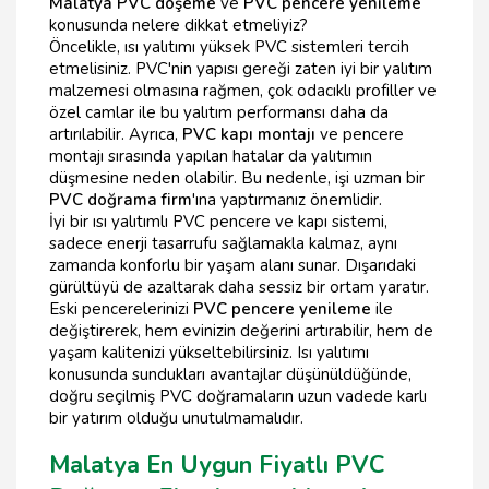
Malatya PVC döşeme
ve
PVC pencere yenileme
konusunda nelere dikkat etmeliyiz?
Öncelikle, ısı yalıtımı yüksek PVC sistemleri tercih
etmelisiniz. PVC'nin yapısı gereği zaten iyi bir yalıtım
malzemesi olmasına rağmen, çok odacıklı profiller ve
özel camlar ile bu yalıtım performansı daha da
artırılabilir. Ayrıca,
PVC kapı montajı
ve pencere
montajı sırasında yapılan hatalar da yalıtımın
düşmesine neden olabilir. Bu nedenle, işi uzman bir
PVC doğrama firm
'ına yaptırmanız önemlidir.
İyi bir ısı yalıtımlı PVC pencere ve kapı sistemi,
sadece enerji tasarrufu sağlamakla kalmaz, aynı
zamanda konforlu bir yaşam alanı sunar. Dışarıdaki
gürültüyü de azaltarak daha sessiz bir ortam yaratır.
Eski pencerelerinizi
PVC pencere yenileme
ile
değiştirerek, hem evinizin değerini artırabilir, hem de
yaşam kalitenizi yükseltebilirsiniz. Isı yalıtımı
konusunda sundukları avantajlar düşünüldüğünde,
doğru seçilmiş PVC doğramaların uzun vadede karlı
bir yatırım olduğu unutulmamalıdır.
Malatya En Uygun Fiyatlı PVC