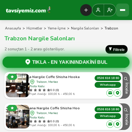
Tavsiyemiz Anasayfa
Anasayfa
>
Hizmetler
>
Yeme-İçme
>
Nargile Salonları
>
Trabzon
Trabzon Nargile Salonları
2 sonuçtan 1 - 2 arası gösteriliyor.
Filtrele
TIKLA -
EN YAKININDAKİNİ BUL
Tuana Nargile Coffe Shisha Hookah 250 Tl
0536 616 18 60
Trabzon, Merkez
İncele
Whatsapp
Posta Kodu:
0.0 (0)
Fiyat Aralığı: 100,00 ₺ - 450,00 ₺
Tuana Nargile Coffe Shisha Hookah
0536 616 18 60
Trabzon, Merkez
İncele
Whatsapp
Posta Kodu:
0.0 (0)
Fiyat Aralığı: 100,00 ₺ - 450,00 ₺