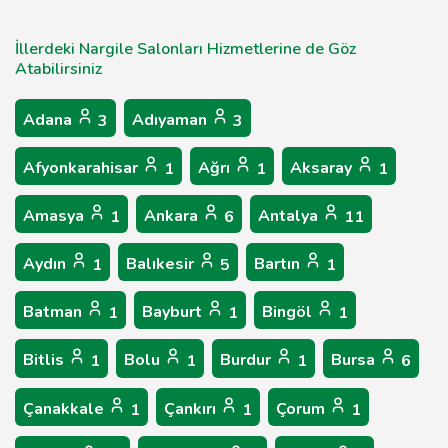
İllerdeki Nargile Salonları Hizmetlerine de Göz
Atabilirsiniz
Adana
Adıyaman
3
3
Afyonkarahisar
Ağrı
Aksaray
1
1
1
Amasya
Ankara
Antalya
1
6
11
Aydın
Balıkesir
Bartın
1
5
1
Batman
Bayburt
Bingöl
1
1
1
Bitlis
Bolu
Burdur
Bursa
1
1
1
6
Çanakkale
Çankırı
Çorum
1
1
1