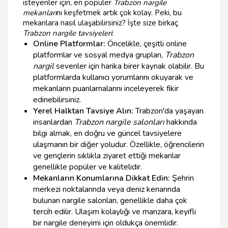
isteyenler için, en popüler
Trabzon nargile
mekanları
nı keşfetmek artık çok kolay. Peki, bu
mekanlara nasıl ulaşabilirsiniz? İşte size birkaç
Trabzon nargile tavsiyeleri
:
Online Platformlar:
Öncelikle, çeşitli online
platformlar ve sosyal medya grupları,
Trabzon
nargil
sevenler için harika birer kaynak olabilir. Bu
platformlarda kullanıcı yorumlarını okuyarak ve
mekanların puanlamalarını inceleyerek fikir
edinebilirsiniz.
Yerel Halktan Tavsiye Alın:
Trabzon'da yaşayan
insanlardan
Trabzon nargile salonları
hakkında
bilgi almak, en doğru ve güncel tavsiyelere
ulaşmanın bir diğer yoludur. Özellikle, öğrencilerin
ve gençlerin sıklıkla ziyaret ettiği mekanlar
genellikle popüler ve kalitelidir.
Mekanların Konumlarına Dikkat Edin:
Şehrin
merkezi noktalarında veya deniz kenarında
bulunan nargile salonları, genellikle daha çok
tercih edilir. Ulaşım kolaylığı ve manzara, keyifli
bir nargile deneyimi için oldukça önemlidir.