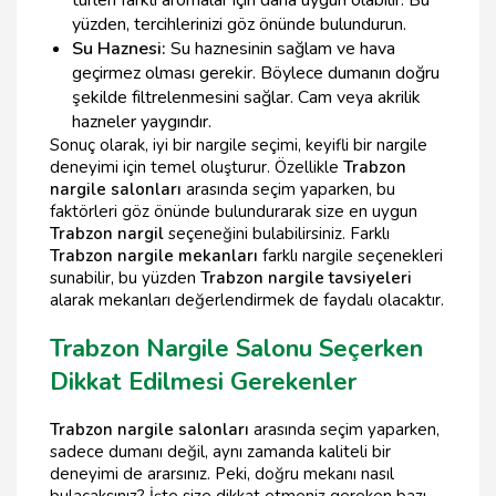
türleri farklı aromalar için daha uygun olabilir. Bu
yüzden, tercihlerinizi göz önünde bulundurun.
Su Haznesi:
Su haznesinin sağlam ve hava
geçirmez olması gerekir. Böylece dumanın doğru
şekilde filtrelenmesini sağlar. Cam veya akrilik
hazneler yaygındır.
Sonuç olarak, iyi bir nargile seçimi, keyifli bir nargile
deneyimi için temel oluşturur. Özellikle
Trabzon
nargile salonları
arasında seçim yaparken, bu
faktörleri göz önünde bulundurarak size en uygun
Trabzon nargil
seçeneğini bulabilirsiniz. Farklı
Trabzon nargile mekanları
farklı nargile seçenekleri
sunabilir, bu yüzden
Trabzon nargile tavsiyeleri
alarak mekanları değerlendirmek de faydalı olacaktır.
Trabzon Nargile Salonu Seçerken
Dikkat Edilmesi Gerekenler
Trabzon nargile salonları
arasında seçim yaparken,
sadece dumanı değil, aynı zamanda kaliteli bir
deneyimi de ararsınız. Peki, doğru mekanı nasıl
bulacaksınız? İşte size dikkat etmeniz gereken bazı