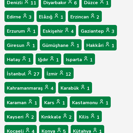
Denizli
Diyarbakır
Düzce
11
6
1
Edirne
Elâzığ
Erzincan
3
1
2
Erzurum
Eskişehir
Gaziantep
1
4
3
Giresun
Gümüşhane
Hakkâri
1
1
1
Hatay
Iğdır
Isparta
1
1
1
İstanbul
İzmir
27
12
Kahramanmaraş
Karabük
4
1
Karaman
Kars
Kastamonu
1
1
1
Kayseri
Kırıkkale
Kilis
2
2
1
Kocaeli
Konya
Kütahya
4
5
1