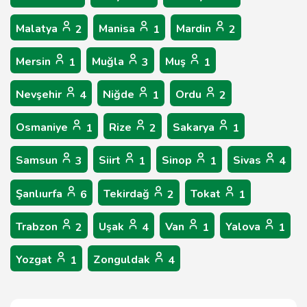
Malatya
Manisa
Mardin
2
1
2
Mersin
Muğla
Muş
1
3
1
Nevşehir
Niğde
Ordu
4
1
2
Osmaniye
Rize
Sakarya
1
2
1
Samsun
Siirt
Sinop
Sivas
3
1
1
4
Şanlıurfa
Tekirdağ
Tokat
6
2
1
Trabzon
Uşak
Van
Yalova
2
4
1
1
Yozgat
Zonguldak
1
4