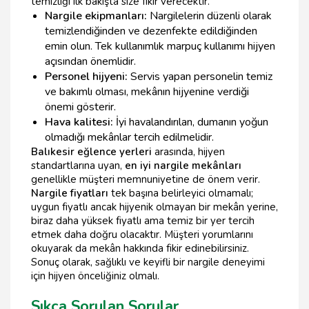
temizliği ilk bakışta size fikir verecektir.
Nargile ekipmanları:
Nargilelerin düzenli olarak
temizlendiğinden ve dezenfekte edildiğinden
emin olun. Tek kullanımlık marpuç kullanımı hijyen
açısından önemlidir.
Personel hijyeni:
Servis yapan personelin temiz
ve bakımlı olması, mekânın hijyenine verdiği
önemi gösterir.
Hava kalitesi:
İyi havalandırılan, dumanın yoğun
olmadığı mekânlar tercih edilmelidir.
Balıkesir eğlence yerleri
arasında, hijyen
standartlarına uyan,
en iyi nargile mekânları
genellikle müşteri memnuniyetine de önem verir.
Nargile fiyatları
tek başına belirleyici olmamalı;
uygun fiyatlı ancak hijyenik olmayan bir mekân yerine,
biraz daha yüksek fiyatlı ama temiz bir yer tercih
etmek daha doğru olacaktır. Müşteri yorumlarını
okuyarak da mekân hakkında fikir edinebilirsiniz.
Sonuç olarak, sağlıklı ve keyifli bir nargile deneyimi
için hijyen önceliğiniz olmalı.
Sıkça Sorulan Sorular