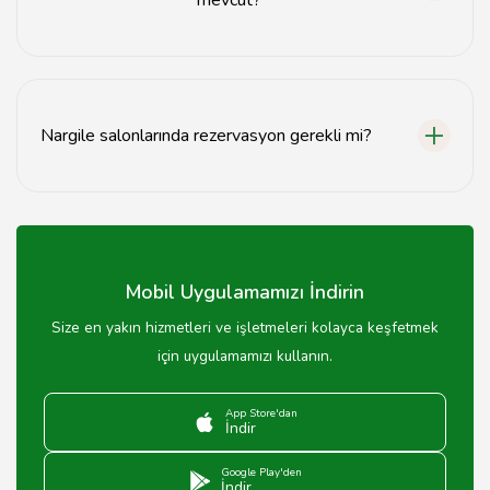
Balıkesir'deki nargile salonlarında meyve, mentol ve
çeşitli aromalı tatlar bulunmaktadır.
Nargile salonlarında rezervasyon gerekli mi?
Yoğun saatlerde nargile salonlarında rezervasyon
yapmak önerilmektedir.
Mobil Uygulamamızı İndirin
Size en yakın hizmetleri ve işletmeleri kolayca keşfetmek
için uygulamamızı kullanın.
App Store'dan
İndir
Google Play'den
İndir