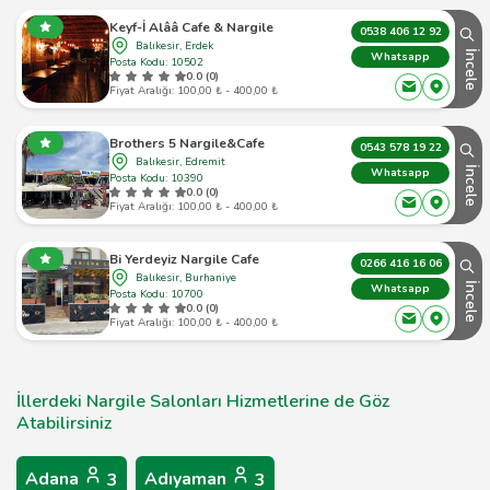
Keyf-İ Alââ Cafe & Nargile
0538 406 12 92
Balıkesir, Erdek
İncele
Whatsapp
Posta Kodu: 10502
0.0 (0)
Fiyat Aralığı: 100,00 ₺ - 400,00 ₺
Brothers 5 Nargile&Cafe
0543 578 19 22
Balıkesir, Edremit
İncele
Whatsapp
Posta Kodu: 10390
0.0 (0)
Fiyat Aralığı: 100,00 ₺ - 400,00 ₺
Bi Yerdeyiz Nargile Cafe
0266 416 16 06
Balıkesir, Burhaniye
İncele
Whatsapp
Posta Kodu: 10700
0.0 (0)
Fiyat Aralığı: 100,00 ₺ - 400,00 ₺
İllerdeki Nargile Salonları Hizmetlerine de Göz
Atabilirsiniz
Adana
Adıyaman
3
3