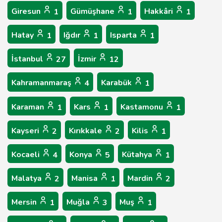
Giresun
Gümüşhane
Hakkâri
1
1
1
Hatay
Iğdır
Isparta
1
1
1
İstanbul
İzmir
27
12
Kahramanmaraş
Karabük
4
1
Karaman
Kars
Kastamonu
1
1
1
Kayseri
Kırıkkale
Kilis
2
2
1
Kocaeli
Konya
Kütahya
4
5
1
Malatya
Manisa
Mardin
2
1
2
Mersin
Muğla
Muş
1
3
1