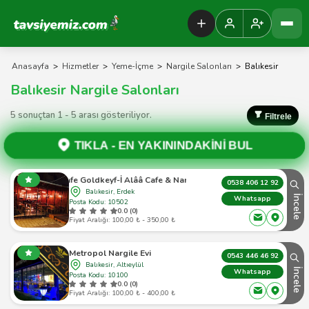
Tavsiyemiz Anasayfa
Anasayfa
>
Hizmetler
>
Yeme-İçme
>
Nargile Salonları
>
Balıkesir
Balıkesir Nargile Salonları
5 sonuçtan 1 - 5 arası gösteriliyor.
Filtrele
TIKLA -
EN YAKININDAKİNİ BUL
Cafe Goldkeyf-İ Alââ Cafe & Nargile
0538 406 12 92
Balıkesir, Erdek
İncele
Whatsapp
Posta Kodu: 10502
0.0 (0)
Fiyat Aralığı: 100,00 ₺ - 350,00 ₺
Metropol Nargile Evi
0543 446 46 92
Balıkesir, Altıeylül
İncele
Whatsapp
Posta Kodu: 10100
0.0 (0)
Fiyat Aralığı: 100,00 ₺ - 400,00 ₺