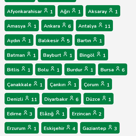
Afyonkarahisar
Ağrı
Aksaray
1
1
1
Amasya
Ankara
Antalya
1
6
11
Aydın
Balıkesir
Bartın
1
5
1
Batman
Bayburt
Bingöl
1
1
1
Bitlis
Bolu
Burdur
Bursa
1
1
1
6
Çanakkale
Çankırı
Çorum
1
1
1
Denizli
Diyarbakır
Düzce
11
6
1
Edirne
Elâzığ
Erzincan
3
1
2
Erzurum
Eskişehir
Gaziantep
1
4
3