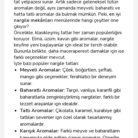
tat yelpazesi sunar. Artık sadece geleneksel tütün
aromaları değil, aynı zamanda meyveli, baharatlı ve
hatta tatlı aromalar da bulmak mümkün. Peki,
en iyi
nargile mekânları
menülerinde hangi çeşitler öne
çıkıyor?
Öncelikle, klasikleşmiş tatlar her zaman popülerliğini
koruyor. Elma, üzüm, kavun gibi aromalar, nargile
keyfine yeni başlayanlar için ideal bir tercih olabilir.
Bununla birlikte, daha maceraperest damaklar için ise
farklı seçenekler mevcut.
İşte bazı popüler nargile tatları:
Meyveli Aromalar:
Çilek, böğürtlen, şeftali,
mango gibi seçenekler, ferahlatıcı bir deneyim
sunar.
Baharatlı Aromalar:
Tarçın, vanilya, karanfil gibi
baharatlarla zenginleştirilmiş nargileler, farklı bir
lezzet arayanlar için idealdir.
Tatlı Aromalar:
Çikolata, karamel, kurabiye gibi
tatlıları sevenler için özel olarak tasarlanmış
aromalardır.
Karışık Aromalar:
Farklı meyve ve baharatların
karışımıyla elde edilen özgün aromalar. Örneğin,