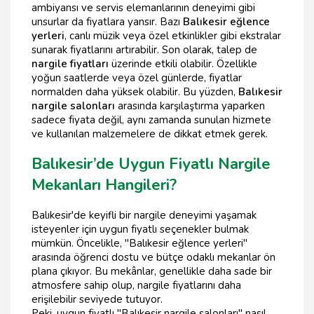
ambiyansı ve servis elemanlarının deneyimi gibi
unsurlar da fiyatlara yansır. Bazı
Balıkesir eğlence
yerleri
, canlı müzik veya özel etkinlikler gibi ekstralar
sunarak fiyatlarını artırabilir. Son olarak, talep de
nargile fiyatları
üzerinde etkili olabilir. Özellikle
yoğun saatlerde veya özel günlerde, fiyatlar
normalden daha yüksek olabilir. Bu yüzden,
Balıkesir
nargile salonları
arasında karşılaştırma yaparken
sadece fiyata değil, aynı zamanda sunulan hizmete
ve kullanılan malzemelere de dikkat etmek gerek.
Balıkesir’de Uygun Fiyatlı Nargile
Mekanları Hangileri?
Balıkesir'de keyifli bir nargile deneyimi yaşamak
isteyenler için uygun fiyatlı seçenekler bulmak
mümkün. Öncelikle, "Balıkesir eğlence yerleri"
arasında öğrenci dostu ve bütçe odaklı mekanlar ön
plana çıkıyor. Bu mekânlar, genellikle daha sade bir
atmosfere sahip olup, nargile fiyatlarını daha
erişilebilir seviyede tutuyor.
Peki, uygun fiyatlı "Balıkesir nargile salonları" nasıl