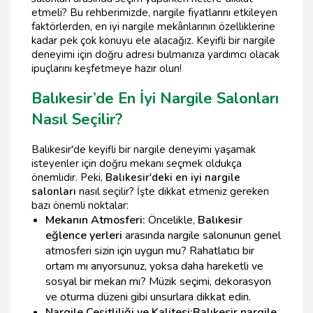
etmeli? Bu rehberimizde, nargile fiyatlarını etkileyen
faktörlerden, en iyi nargile mekânlarının özelliklerine
kadar pek çok konuyu ele alacağız. Keyifli bir nargile
deneyimi için doğru adresi bulmanıza yardımcı olacak
ipuçlarını keşfetmeye hazır olun!
Balıkesir’de En İyi Nargile Salonları
Nasıl Seçilir?
Balıkesir'de keyifli bir nargile deneyimi yaşamak
isteyenler için doğru mekanı seçmek oldukça
önemlidir. Peki,
Balıkesir'deki en iyi nargile
salonları
nasıl seçilir? İşte dikkat etmeniz gereken
bazı önemli noktalar:
Mekanın Atmosferi:
Öncelikle,
Balıkesir
eğlence yerleri
arasında nargile salonunun genel
atmosferi sizin için uygun mu? Rahatlatıcı bir
ortam mı arıyorsunuz, yoksa daha hareketli ve
sosyal bir mekan mı? Müzik seçimi, dekorasyon
ve oturma düzeni gibi unsurlara dikkat edin.
Nargile Çeşitliliği ve Kalitesi:
Balıkesir nargile