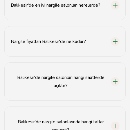
Balıkesir'de en iyi nargile salonları nerelerde?
Balıkesir'de en iyi nargile salonları, şehir merkezinde ve
popüler eğlence bölgelerinde bulunmaktadır.
Nargile fiyatları Balıkesir'de ne kadar?
Balıkesir'deki nargile fiyatları genellikle 30 TL ile 100
TL arasında değişmektedir.
Balıkesir'de nargile salonları hangi saatlerde
açıktır?
Çoğu nargile salonu Balıkesir'de akşam saat 18:00'den
gece 02:00'ye kadar açıktır.
Balıkesir'de nargile salonlarında hangi tatlar
mevcut?