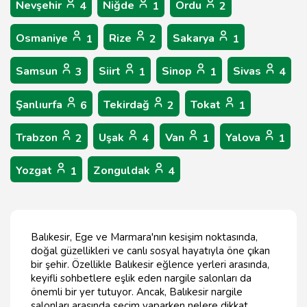
Nevşehir
Niğde
Ordu
4
1
2
Osmaniye
Rize
Sakarya
1
2
1
Samsun
Siirt
Sinop
Sivas
3
1
1
4
Şanlıurfa
Tekirdağ
Tokat
6
2
1
Trabzon
Uşak
Van
Yalova
2
4
1
1
Yozgat
Zonguldak
1
4
Balıkesir, Ege ve Marmara'nın kesişim noktasında,
doğal güzellikleri ve canlı sosyal hayatıyla öne çıkan
bir şehir. Özellikle Balıkesir eğlence yerleri arasında,
keyifli sohbetlere eşlik eden nargile salonları da
önemli bir yer tutuyor. Ancak, Balıkesir nargile
salonları arasında seçim yaparken nelere dikkat