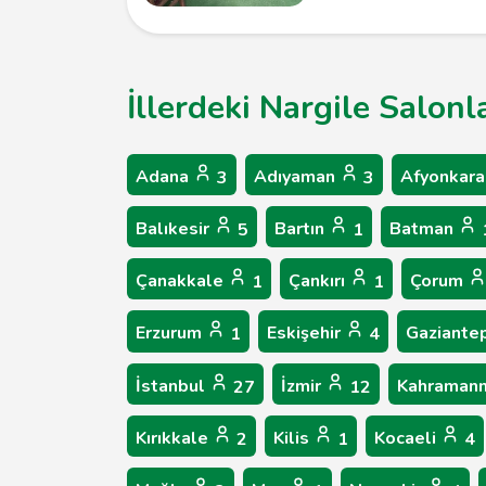
İllerdeki Nargile Salonl
Adana
Adıyaman
Afyonkara
3
3
Balıkesir
Bartın
Batman
5
1
Çanakkale
Çankırı
Çorum
1
1
Erzurum
Eskişehir
Gaziante
1
4
İstanbul
İzmir
Kahraman
27
12
Kırıkkale
Kilis
Kocaeli
2
1
4