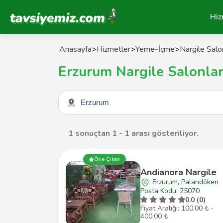
Tavsiyemiz Anasayfa
Hiz
Anasayfa
>
Hizmetler
>
Yeme-İçme
>
Nargile Salon
Erzurum Nargile Salonlar
Şehir seçin
1 sonuçtan 1 - 1 arası gösteriliyor.
Öne Çıkan
Andianora Nargile
Erzurum, Palandöken
Posta Kodu: 25070
0.0 (0)
Fiyat Aralığı: 100,00 ₺ -
400,00 ₺