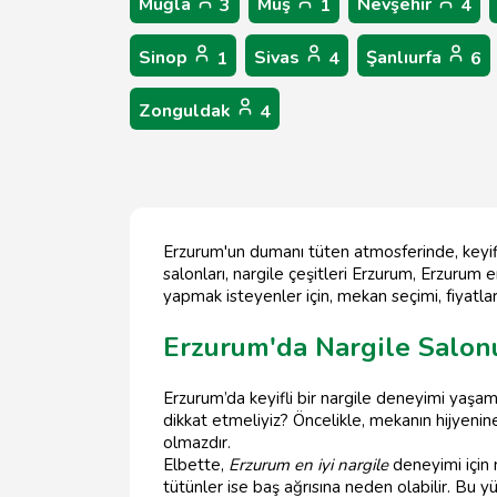
Muğla
Muş
Nevşehir
3
1
4
Sinop
Sivas
Şanlıurfa
1
4
6
Zonguldak
4
Erzurum'un dumanı tüten atmosferinde, keyifli
salonları, nargile çeşitleri Erzurum, Erzurum 
yapmak isteyenler için, mekan seçimi, fiyatlar,
Erzurum'da Nargile Salon
Erzurum’da keyifli bir nargile deneyimi yaşa
dikkat etmeliyiz? Öncelikle, mekanın hijyenin
olmazdır.
Elbette,
Erzurum en iyi nargile
deneyimi için n
tütünler ise baş ağrısına neden olabilir. Bu