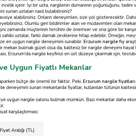
incelik içerir. İyi bir usta, nargilenin dumanının yoğunluğunu, tadı
i sunan ustaları nasıl bulabilirsiniz?
vsiye alabilirsiniz. Onların deneyimleri, size yol gösterecektir. Dah
ebilirsiniz. Olumlu geri bildirimler alan ve müdavimleri olan mekanla
aynı zamanda müşterinin tercihini de önemser ve ona göre bir karışım
sahibi ustalar, farklı damak zevklerine hitap edebilir. Örneğin, mey
 size en uygun nargile deneyimini sunabilir.
Erzurum nargile fiy
araşt
mekan bulmak güzel olsa da, kalitesiz bir nargile deneyimi hayal kırı
ı, Erzurum'da nargile keyfinizi en üst düzeye çıkarmak için, tecrübel
 ve Uygun Fiyatlı Mekanlar
parken bütçe de önemli bir faktör. Peki,
Erzurum nargile fiyatları
ile
deneyimini sunan mekanlarda fiyatlar, kullanılan tütünün kalite
ye uygun nargile salonu bulmak mümkün. Bazı mekanlar daha ekono
ir.
iyat karşılaştırması:
iyat Aralığı (TL)