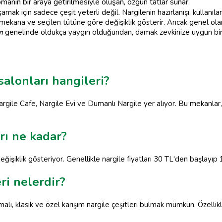
omanın bir araya getirilmesiyle oluşan, özgün tatlar sunar.
mak için sadece çeşit yeterli değil. Nargilenin hazırlanışı, kullanı
 mekana ve seçilen tütüne göre değişiklik gösterir. Ancak genel o
m
genelinde oldukça yaygın olduğundan, damak zevkinize uygun bir s
salonları hangileri?
argile Cafe, Nargile Evi ve Dumanlı Nargile yer alıyor. Bu mekanlar, k
rı ne kadar?
ğişiklik gösteriyor. Genellikle nargile fiyatları 30 TL'den başlayıp 
ri nelerdir?
lı, klasik ve özel karışım nargile çeşitleri bulmak mümkün. Özellik