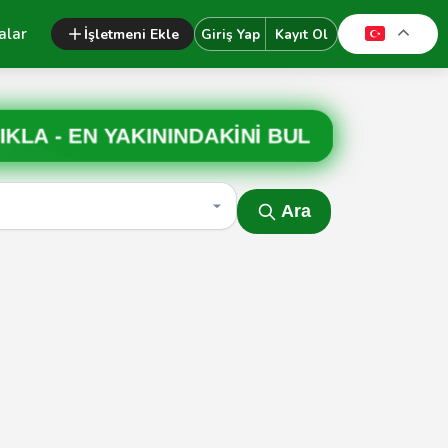
alar
İşletmeni Ekle
Giriş Yap
Kayıt Ol
IKLA -
EN YAKININDAKİNİ BUL
Ara