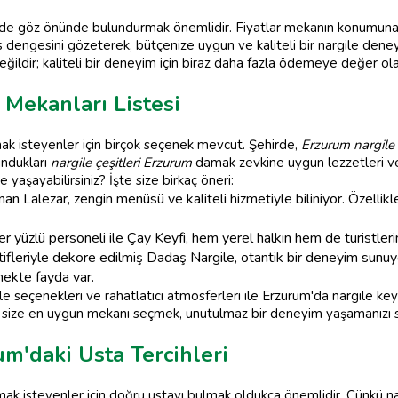
 de göz önünde bulundurmak önemlidir. Fiyatlar mekanın konumuna,
s dengesini gözeterek, bütçenize uygun ve kaliteli bir nargile dene
eğildir; kaliteli bir deneyim için biraz daha fazla ödemeye değer olab
Mekanları Listesi
mak isteyenler için birçok seçenek mevcut. Şehirde,
Erzurum nargile 
undukları
nargile çeşitleri Erzurum
damak zevkine uygun lezzetleri ve 
yaşayabilirsiniz? İşte size birkaç öneri:
n Lalezar, zengin menüsü ve kaliteli hizmetiyle biliniyor. Özellik
 yüzlü personeli ile Çay Keyfi, hem yerel halkın hem de turistleri
leriyle dekore edilmiş Dadaş Nargile, otantik bir deneyim sunuy
mekte fayda var.
le seçenekleri ve rahatlatıcı atmosferleri ile Erzurum'da nargile key
ak size en uygun mekanı seçmek, unutulmaz bir deneyim yaşamanızı s
rum'daki Usta Tercihleri
mak isteyenler için doğru ustayı bulmak oldukça önemlidir. Çünkü nar