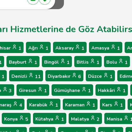
arı Hizmetlerine de Göz Atabilirs
hisar
Ağrı
Aksaray
Amasya
A
1
1
1
1
Bayburt
Bingöl
Bitlis
Bolu
1
1
1
1
1
Denizli
Diyarbakır
Düzce
Edir
1
11
6
1
p
Giresun
Gümüşhane
Hakkâri
3
1
1
1
maraş
Karabük
Karaman
Kars
4
1
1
1
Konya
Kütahya
Malatya
Manisa
5
1
2