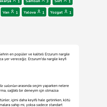
akarya
Samsun
Siirt
1
3
1
Van
Yalova
Yozgat
1
1
1
Şehrin en popüler ve kaliteli Erzurum nargile
ıca yer vereceğiz. Erzurum'da nargile keyfi
e salonları
arasında seçim yaparken nelere
rma, sağlıklı bir deneyim için olmazsa
ünler, içimi daha keyifli hale getirirken, kötü
omalara sahip mi, yoksa sadece standart