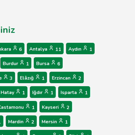
iniz
nkara
Antalya
Aydın
6
11
1
Burdur
Bursa
1
6
ne
Elâzığ
Erzincan
3
1
2
Hatay
Iğdır
Isparta
1
1
1
Kastamonu
Kayseri
1
2
Mardin
Mersin
1
2
1