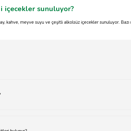
i içecekler sunuluyor?
ay, kahve, meyve suyu ve çeşitli alkolsüz içecekler sunuluyor. Bazı me
?
rgile Cafe, Şirin Nargile ve Keyif Nargile bulunmaktadır.