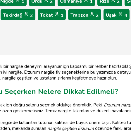
Niğde
Ordu
Osmaniye
Rize
S
1
2
1
2
Tekirdağ
Tokat
Trabzon
Uşak
2
1
2
4
 bir nargile deneyimi arayanlar için kapsamlı bir rehber hazırladık! 
en iyi nargile, Erzurum nargile fiy seçeneklerine bu yazımızda detayl
 nargile çeşitleri ve ustaların sırlarını keşfetmeye hazır olun.
u Seçerken Nelere Dikkat Edilmeli?
mak için doğru salonu seçmek oldukça önemlidir. Peki,
Erzurum nargil
e özen göstermelisiniz. Temiz nargile takımları ve düzenli havalandı
argilede kullanılan tütünün kalitesi de büyük önem taşır. Kaliteli tüt
 yüzden, mekanda sunulan
nargile çeşitleri Erzurum
özelinde farklı ar