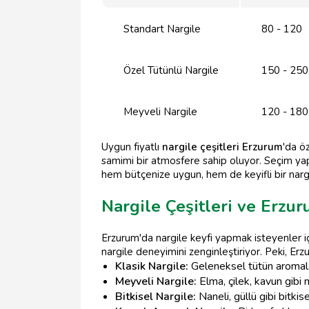
Standart Nargile
80 - 120
Özel Tütünlü Nargile
150 - 250
Meyveli Nargile
120 - 180
Uygun fiyatlı
nargile çeşitleri Erzurum
'da ö
samimi bir atmosfere sahip oluyor. Seçim yapm
hem bütçenize uygun, hem de keyifli bir nargi
Nargile Çeşitleri ve Erzu
Erzurum'da nargile keyfi yapmak isteyenler içi
nargile deneyimini zenginleştiriyor. Peki, Er
Klasik Nargile:
Geleneksel tütün aromalar
Meyveli Nargile:
Elma, çilek, kavun gibi m
Bitkisel Nargile:
Naneli, güllü gibi bitkis