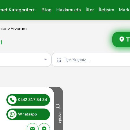
met Kategorileri
Blog
Hakkımızda
İller
İletişim
Mark
ları
>
Erzurum
T
ı
İlçe seçin
0442 317 34 34
Whatsapp
İncele