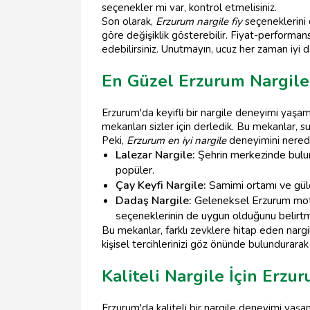
seçenekler mi var, kontrol etmelisiniz.
Son olarak,
Erzurum nargile fiy
seçeneklerini
göre değişiklik gösterebilir. Fiyat-performan
edebilirsiniz. Unutmayın, ucuz her zaman iyi d
En Güzel Erzurum Nargile 
Erzurum'da keyifli bir nargile deneyimi yaşa
mekanları sizler için derledik. Bu mekanlar, s
Peki,
Erzurum en iyi nargile
deneyimini nerede 
Lalezar Nargile:
Şehrin merkezinde buluna
popüler.
Çay Keyfi Nargile:
Samimi ortamı ve güler
Dadaş Nargile:
Geleneksel Erzurum motif
seçeneklerinin de uygun olduğunu belirt
Bu mekanlar, farklı zevklere hitap eden nargi
kişisel tercihlerinizi göz önünde bulundurar
Kaliteli Nargile İçin Erzu
Erzurum'da kaliteli bir nargile deneyimi yaşa