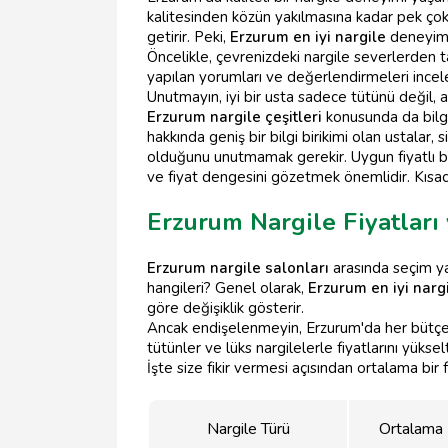
kalitesinden közün yakılmasına kadar pek çok 
getirir. Peki,
Erzurum en iyi nargile
deneyimin
Öncelikle, çevrenizdeki nargile severlerden ta
yapılan yorumları ve değerlendirmeleri inceley
Unutmayın, iyi bir usta sadece tütünü değil, 
Erzurum nargile çeşitleri
konusunda da bilgi 
hakkında geniş bir bilgi birikimi olan ustalar,
olduğunu unutmamak gerekir. Uygun fiyatlı bir 
ve fiyat dengesini gözetmek önemlidir. Kısacas
Erzurum Nargile Fiyatları
Erzurum nargile salonları
arasında seçim ya
hangileri? Genel olarak,
Erzurum en iyi narg
göre değişiklik gösterir.
Ancak endişelenmeyin, Erzurum'da her bütçe
tütünler ve lüks nargilelerle fiyatlarını yükselt
İşte size fikir vermesi açısından ortalama bir f
Nargile Türü
Ortalama F