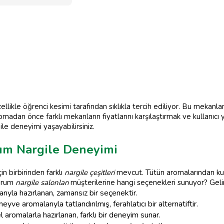
zellikle öğrenci kesimi tarafından sıklıkla tercih ediliyor. Bu mekan
adan önce farklı mekanların fiyatlarını karşılaştırmak ve kullanıcı 
le deneyimi yaşayabilirsiniz.
rum Nargile Deneyimi
n birbirinden farklı
nargile çeşitleri
mevcut. Tütün aromalarından kul
zurum
nargile salonları
müşterilerine hangi seçenekleri sunuyor? Geli
ıyla hazırlanan, zamansız bir seçenektir.
eyve aromalarıyla tatlandırılmış, ferahlatıcı bir alternatiftir.
el aromalarla hazırlanan, farklı bir deneyim sunar.