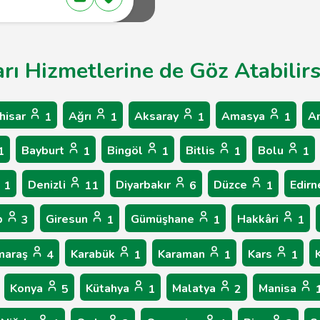
arı Hizmetlerine de Göz Atabilirs
hisar
Ağrı
Aksaray
Amasya
A
1
1
1
1
Bayburt
Bingöl
Bitlis
Bolu
1
1
1
1
1
Denizli
Diyarbakır
Düzce
Edir
1
11
6
1
p
Giresun
Gümüşhane
Hakkâri
3
1
1
1
maraş
Karabük
Karaman
Kars
4
1
1
1
Konya
Kütahya
Malatya
Manisa
5
1
2