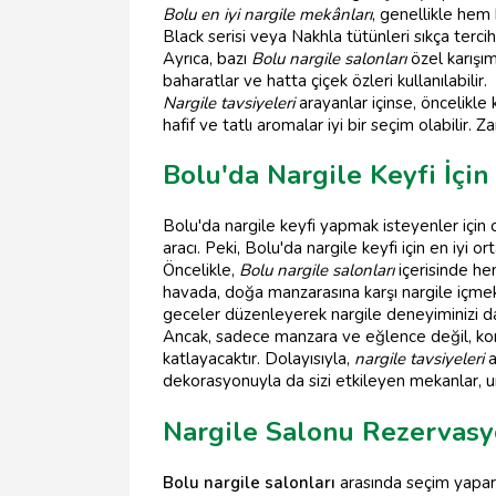
Bolu en iyi nargile mekânları
, genellikle hem 
Black serisi veya Nakhla tütünleri sıkça terci
Ayrıca, bazı
Bolu nargile salonları
özel karışım
baharatlar ve hatta çiçek özleri kullanılabilir.
Nargile tavsiyeleri
arayanlar içinse, öncelikle
hafif ve tatlı aromalar iyi bir seçim olabilir. Z
Bolu'da Nargile Keyfi İçin
Bolu'da nargile keyfi yapmak isteyenler için
aracı. Peki, Bolu'da nargile keyfi için en iyi o
Öncelikle,
Bolu nargile salonları
içerisinde he
havada, doğa manzarasına karşı nargile içmek 
geceler düzenleyerek nargile deneyiminizi da
Ancak, sadece manzara ve eğlence değil, konfo
katlayacaktır. Dolayısıyla,
nargile tavsiyeleri
a
dekorasyonuyla da sizi etkileyen mekanlar, u
Nargile Salonu Rezervasyo
Bolu nargile salonları
arasında seçim yapark