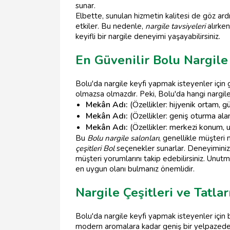
sunar.
Elbette, sunulan hizmetin kalitesi de göz ardı
etkiler. Bu nedenle,
nargile tavsiyeleri
alırken
keyifli bir nargile deneyimi yaşayabilirsiniz.
En Güvenilir Bolu Nargile
Bolu'da nargile keyfi yapmak isteyenler için 
olmazsa olmazdır. Peki, Bolu'da hangi nargile 
Mekân Adı:
(Özellikler: hijyenik ortam, g
Mekân Adı:
(Özellikler: geniş oturma alanı
Mekân Adı:
(Özellikler: merkezi konum, u
Bu
Bolu nargile salonları
, genellikle müşteri 
çeşitleri Bol
seçenekler sunarlar. Deneyiminiz
müşteri yorumlarını takip edebilirsiniz. Unutm
en uygun olanı bulmanız önemlidir.
Nargile Çeşitleri ve Tatla
Bolu'da nargile keyfi yapmak isteyenler için b
modern aromalara kadar geniş bir yelpazede