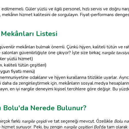
 edilmemeli. Güler yüzlü ve ilgili personel, hızlı servis ve doğru n
, mekânın hizmet kalitesini de sorgulayın. Fiyat-performans denge
 Mekânları Listesi
güvenilir mekânları bulmak önemli. Çünkü hijyen, kaliteli tütün ve r
salonları güvenilirliğiyle öne çıkıyor? İşte size birkaç
nargile tavsiye
üler yüzlü hizmet)
, kaliteli tütün çeşitleri)
ygun fiyatlı menü)
memnuniyetine odaklanır ve hijyen kurallarına titizlikle uyarlar. Ayr
i daha da zenginleştirmek için, mekânların sosyal medya hesapları
ayın, en iyi nargile deneyimi kişisel tercihlere göre değişir. Bu yü
rı Bolu'da Nerede Bulunur?
irçok farklı
nargile çeşidi
ve tat seçeneği mevcut. Özellikle
Bolu nar
 hizmet sunuyor. Peki, bu zengin
nargile çeşitleri Bol
'da tam olarak