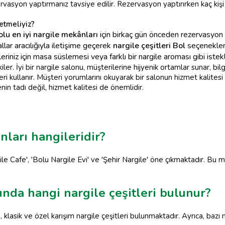
vasyon yaptırmanız tavsiye edilir. Rezervasyon yaptırırken kaç kişi
etmeliyiz?
olu en iyi nargile mekânları
için birkaç gün önceden rezervasyon y
lar aracılığıyla iletişime geçerek
nargile çeşitleri Bol
seçenekler 
iniz için masa süslemesi veya farklı bir nargile aroması gibi istekle
r. İyi bir nargile salonu, müşterilerine hijyenik ortamlar sunar, bilgi
ri kullanır. Müşteri yorumlarını okuyarak bir salonun hizmet kalitesi 
enin tadı değil, hizmet kalitesi de önemlidir.
nları hangileridir?
ile Cafe', 'Bolu Nargile Evi' ve 'Şehir Nargile' öne çıkmaktadır. Bu me
ında hangi nargile çeşitleri bulunur?
klasik ve özel karışım nargile çeşitleri bulunmaktadır. Ayrıca, bazı m