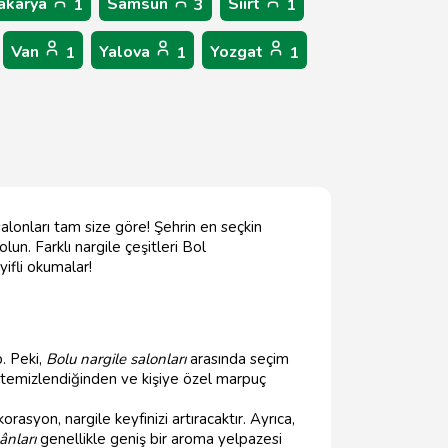
akarya
Samsun
Siirt
1
3
1
Van
Yalova
Yozgat
1
1
1
 salonları tam size göre! Şehrin en seçkin
un. Farklı nargile çeşitleri Bol
ifli okumalar!
. Peki,
Bolu nargile salonları
arasında seçim
ak temizlendiğinden ve kişiye özel marpuç
syon, nargile keyfinizi artıracaktır. Ayrıca,
ânları
genellikle geniş bir aroma yelpazesi