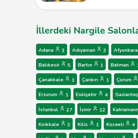
İllerdeki Nargile Salonl
Adana
Adıyaman
Afyonkara
3
3
Balıkesir
Bartın
Batman
5
1
Çanakkale
Çankırı
Çorum
1
1
Erzurum
Eskişehir
Gaziante
1
4
İstanbul
İzmir
Kahraman
27
12
Kırıkkale
Kilis
Kocaeli
2
1
4