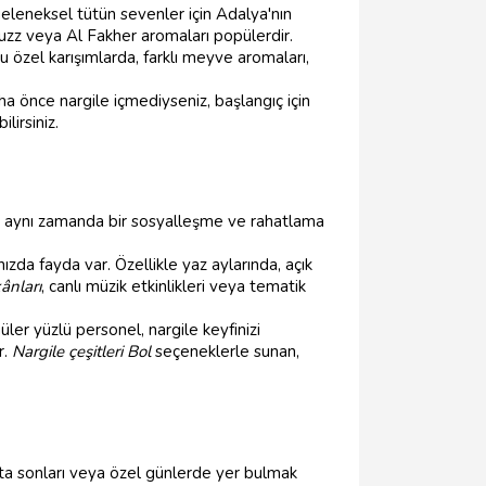
geleneksel tütün sevenler için Adalya'nın
rbuzz veya Al Fakher aromaları popülerdir.
 özel karışımlarda, farklı meyve aromaları,
ha önce nargile içmediyseniz, başlangıç için
lirsiniz.
l, aynı zamanda bir sosyalleşme ve rahatlama
da fayda var. Özellikle yaz aylarında, açık
ânları
, canlı müzik etkinlikleri veya tematik
er yüzlü personel, nargile keyfinizi
r.
Nargile çeşitleri Bol
seçeneklerle sunan,
fta sonları veya özel günlerde yer bulmak