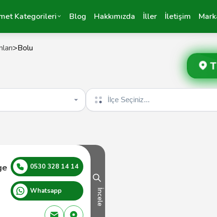
met Kategorileri
Blog
Hakkımızda
İller
İletişim
Mark
ları
>
Bolu
T
İlçe seçin
ge
0530 328 14 14
Whatsapp
İncele