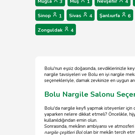
Muğla
Muş
Nevşehir
3
1
4
Sinop
Sivas
Şanlıurfa
1
4
6
Zonguldak
4
Bolu'nun eşsiz doğasında, sevdiklerinizle keyif
nargile tavsiyeleri ve Bolu en iyi nargile mek
seçenekleriyle, damak zevkinize en uygun arom
Bolu Nargile Salonu Seçe
Bolu'da nargile keyfi yapmak isteyenler için
yaparken nelere dikkat etmeli? Öncelikle, hij
kullanıldığından emin olun.
Sonrasında, mekânın ambiyansı ve atmosferi de
nargile çeşitleri Bol
olan bir mekân tercih etm