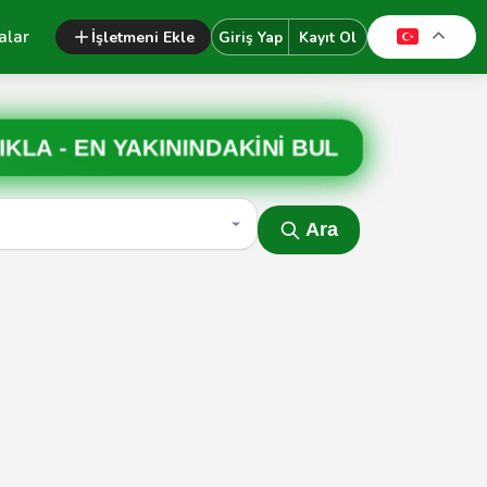
alar
İşletmeni Ekle
Giriş Yap
Kayıt Ol
IKLA -
EN YAKININDAKİNİ BUL
Ara