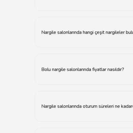
Bolu'da en iyi nargile salonları şehir merkezi
Nargile salonlarında hangi çeşit nargileler bu
Nargile salonlarında meyve aromalı, mentollü v
Bolu nargile salonlarında fiyatlar nasıldır?
Bolu nargile salonlarında fiyatlar mekanın kal
Nargile salonlarında oturum süreleri ne kadar
Nargile salonlarında oturum süreleri genellikl