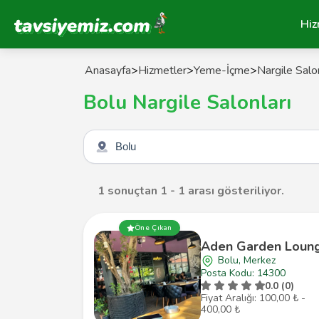
Tavsiyemiz Anasayfa
Hiz
Anasayfa
>
Hizmetler
>
Yeme-İçme
>
Nargile Salon
Bolu Nargile Salonları
Şehir seçin
1 sonuçtan 1 - 1 arası gösteriliyor.
Öne Çıkan
Aden Garden Loun
Bolu, Merkez
Posta Kodu: 14300
0.0 (0)
Fiyat Aralığı: 100,00 ₺ -
400,00 ₺