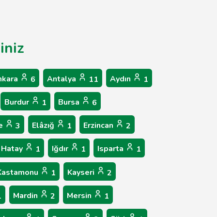
iniz
nkara
Antalya
Aydın
6
11
1
Burdur
Bursa
1
6
ne
Elâzığ
Erzincan
3
1
2
Hatay
Iğdır
Isparta
1
1
1
Kastamonu
Kayseri
1
2
Mardin
Mersin
1
2
1