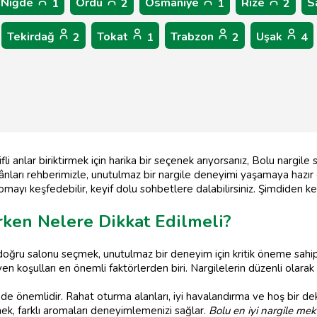
Niğde
Ordu
Osmaniye
Rize
S
1
2
1
2
Tekirdağ
Tokat
Trabzon
Uşak
2
1
2
4
li anlar biriktirmek için harika bir seçenek arıyorsanız, Bolu nargile
ânları rehberimizle, unutulmaz bir nargile deneyimi yaşamaya hazır ol
ayı keşfedebilir, keyif dolu sohbetlere dalabilirsiniz. Şimdiden key
rken Nelere Dikkat Edilmeli?
 doğru salonu seçmek, unutulmaz bir deneyim için kritik öneme sahip
yen koşulları en önemli faktörlerden biri. Nargilelerin düzenli olar
 önemlidir. Rahat oturma alanları, iyi havalandırma ve hoş bir dekora
ek, farklı aromaları deneyimlemenizi sağlar.
Bolu en iyi nargile mek