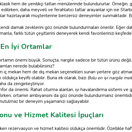
klasik hem de yenilikçi tatları menülerinde bulundururlar. Örneğin, 
h edilirken, daha meyveli ve ferahlatıcı tatlar arayanlar için ise Sta
lar hazırlayarak müşterilerine benzersiz deneyimler sunmaktadır. Bu
 kendi damak zevklerini göz önünde bulundurmaları önerilir. Eğer da
amanla, farklı tütün çeşitlerini deneyerek kendi favorilerinizi keşfedebi
 En İyi Ortamlar
 ortamın önemi büyük. Sonuçta, nargile sadece bir tütün ürünü deği
rtamları nerede bulabilirsiniz?
m iç mekan hem de dış mekan seçenekleri sunan yerlere göz atmanız
oldukça keyifli olabilir. Buna ek olarak, bazı
Bolu en iyi nargile mek
ha da zenginleştiriyor.
r da önemli. Rahat oturma alanları, iyi havalandırma sistemi ve gül
lırken, ortamın ambiyansını da göz önünde bulundurmanız önemlidi
nutulmaz bir deneyim yaşamanızı sağlayabilir.
nu ve Hizmet Kalitesi İpuçları
en rezervasyon ve hizmet kalitesi oldukça önemlidir. Özellikle ha