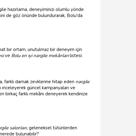
argile hazırlama, deneyiminizi olumlu yönde
sini de göz önünde bulundurarak, Bolu'da
ahat bir ortam, unutulmaz bir deneyim için
si
ve
Bolu en iyi nargile mekânları
listesi:
ıca, farklı damak zevklerine hitap eden
nargile
nı inceleyerek güncel kampanyaları ve
zden birkaç farklı mekânı deneyerek kendinize
gile salonları
, geleneksel tütünlerden
 nerede bulunabilir?