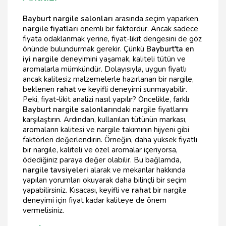
Bayburt nargile salonları
arasında seçim yaparken,
nargile fiyatları
önemli bir faktördür. Ancak sadece
fiyata odaklanmak yerine, fiyat-likit dengesini de göz
önünde bulundurmak gerekir. Çünkü
Bayburt'ta en
iyi nargile
deneyimini yaşamak, kaliteli tütün ve
aromalarla mümkündür. Dolayısıyla, uygun fiyatlı
ancak kalitesiz malzemelerle hazırlanan bir nargile,
beklenen
rahat
ve keyifli deneyimi sunmayabilir.
Peki, fiyat-likit analizi nasıl yapılır? Öncelikle, farklı
Bayburt nargile salonları
ndaki nargile fiyatlarını
karşılaştırın. Ardından, kullanılan tütünün markası,
aromaların kalitesi ve nargile takımının hijyeni gibi
faktörleri değerlendirin. Örneğin, daha yüksek fiyatlı
bir nargile, kaliteli ve özel aromalar içeriyorsa,
ödediğiniz paraya değer olabilir. Bu bağlamda,
nargile tavsiyeleri
alarak ve mekanlar hakkında
yapılan yorumları okuyarak daha bilinçli bir seçim
yapabilirsiniz. Kısacası, keyifli ve
rahat
bir nargile
deneyimi için fiyat kadar kaliteye de önem
vermelisiniz.