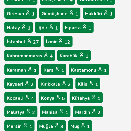
1
4
3
Giresun
Gümüşhane
Hakkâri
1
1
1
Hatay
Iğdır
Isparta
1
1
1
İstanbul
İzmir
27
12
Kahramanmaraş
Karabük
4
1
Karaman
Kars
Kastamonu
1
1
1
Kayseri
Kırıkkale
Kilis
2
2
1
Kocaeli
Konya
Kütahya
4
5
1
Malatya
Manisa
Mardin
2
1
2
Mersin
Muğla
Muş
1
3
1