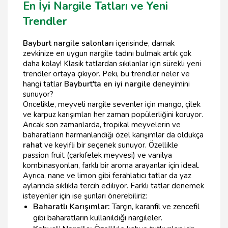
En İyi Nargile Tatları ve Yeni
Trendler
Bayburt nargile salonları
içerisinde, damak
zevkinize en uygun nargile tadını bulmak artık çok
daha kolay! Klasik tatlardan sıkılanlar için sürekli yeni
trendler ortaya çıkıyor. Peki, bu trendler neler ve
hangi tatlar
Bayburt'ta en iyi nargile
deneyimini
sunuyor?
Öncelikle, meyveli nargile sevenler için mango, çilek
ve karpuz karışımları her zaman popülerliğini koruyor.
Ancak son zamanlarda, tropikal meyvelerin ve
baharatların harmanlandığı özel karışımlar da oldukça
rahat
ve keyifli bir seçenek sunuyor. Özellikle
passion fruit (çarkıfelek meyvesi) ve vanilya
kombinasyonları, farklı bir aroma arayanlar için ideal.
Ayrıca, nane ve limon gibi ferahlatıcı tatlar da yaz
aylarında sıklıkla tercih ediliyor. Farklı tatlar denemek
isteyenler için ise şunları önerebiliriz:
Baharatlı Karışımlar:
Tarçın, karanfil ve zencefil
gibi baharatların kullanıldığı nargileler.